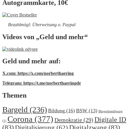
Autogrammkarte, 10€
Bezahlmögl: Überweisung o. Paypal
Videos von „Geld und mehr“
Geld und mehr auf:
X.com: https://x.com/norberthaering
Telegram: https://t.me/norberthaeringde
Themen
Bargeld
(236)
Bildung
(16)
BSW
(13)
Bürgerbeteiligung
Corona
(377)
Digitale ID
Demokratie
(29)
(1)
(83)
Digitalzwang
(83)
Digitalisierung
(62)