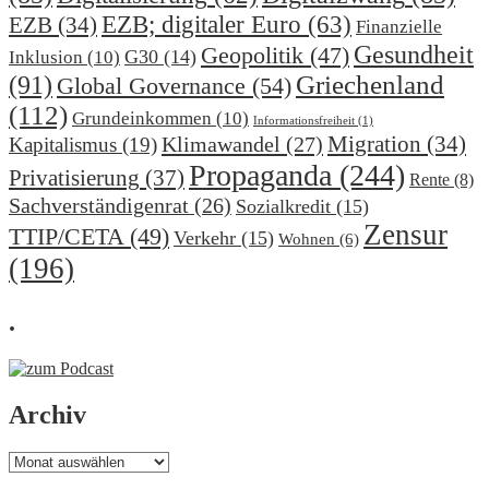
EZB; digitaler Euro
(63)
EZB
(34)
Finanzielle
Gesundheit
Geopolitik
(47)
G30
(14)
Inklusion
(10)
(91)
Griechenland
Global Governance
(54)
(112)
Grundeinkommen
(10)
Informationsfreiheit
(1)
Migration
(34)
Klimawandel
(27)
Kapitalismus
(19)
Propaganda
(244)
Privatisierung
(37)
Rente
(8)
Sachverständigenrat
(26)
Sozialkredit
(15)
Zensur
TTIP/CETA
(49)
Verkehr
(15)
Wohnen
(6)
(196)
.
Archiv
Archiv