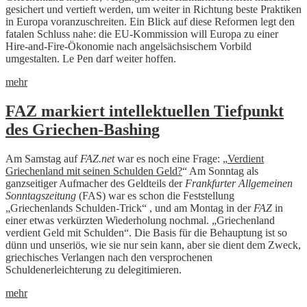
gesichert und vertieft werden, um weiter in Richtung beste Praktiken
in Europa voranzuschreiten. Ein Blick auf diese Reformen legt den
fatalen Schluss nahe: die EU-Kommission will Europa zu einer
Hire-and-Fire-Ökonomie nach angelsächsischem Vorbild
umgestalten. Le Pen darf weiter hoffen.
mehr
FAZ markiert intellektuellen Tiefpunkt
des Griechen-Bashing
Am Samstag auf
FAZ.net
war es noch eine Frage: „
Verdient
Griechenland mit seinen Schulden Geld?
“ Am Sonntag als
ganzseitiger Aufmacher des Geldteils der
Frankfurter Allgemeinen
Sonntagszeitung
(FAS) war es schon die Feststellung
„Griechenlands Schulden-Trick“ , und am Montag in der
FAZ
in
einer etwas verkürzten Wiederholung nochmal. „Griechenland
verdient Geld mit Schulden“. Die Basis für die Behauptung ist so
dünn und unseriös, wie sie nur sein kann, aber sie dient dem Zweck,
griechisches Verlangen nach den versprochenen
Schuldenerleichterung zu delegitimieren.
mehr