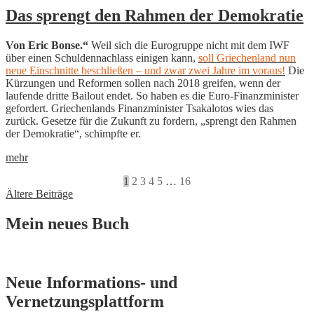
Das sprengt den Rahmen der Demokratie
Von Eric Bonse.“
Weil sich die Eurogruppe nicht mit dem IWF
über einen Schuldennachlass einigen kann,
soll Griechenland nun
neue Einschnitte beschließen – und zwar zwei Jahre im voraus!
Die
Kürzungen und Reformen sollen nach 2018 greifen, wenn der
laufende dritte Bailout endet. So haben es die Euro-Finanzminister
gefordert. Griechenlands Finanzminister
Tsakalotos wies das
zurück. Gesetze für die Zukunft zu fordern, „sprengt den Rahmen
der Demokratie“, schimpfte er.
mehr
1
2
3
4
5
…
16
Beitragsnavigation
Ältere Beiträge
Mein neues Buch
Neue Informations- und
Vernetzungsplattform