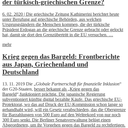
der türkisch-griechischen Grenze?
6. 02. 2020 | Die griechische Zeitung Kathimerini berichtet heute
unter Berufung auf griechische Behörden, aus welchen
Ursprungsländern die Menschen kommen, die der türkische
Präsident Erdogan an die griechische Grenze gebracht oder gelockt
hat, damit sie dort den Grenzübertritt in die EU versuchen. …
mehr
Krieg gegen das Bargeld: Frontberichte
aus Japan, Griechenland und
Deutschland
13. 11. 2019 Die „
Globale Partnerschaft für finanzielle Inklusion
“
der G20-Staaten,
besser bekannt als „Krieg gegen das
Bargeld
“,
funktioniert prächtig. Die japanische Regierung
subventioniert künftig digital bezahlte Käufe. Das griechische EU-
Protektorat, wo das auf Druck der EU-Kommission schon lange so
gehandhabt wird, will ein Gesetz verabschieden, das die Obergrenze
für Barzahlungen von 500 Euro auf den Weltrekord von nur noch
300 Euro senkt. Die Berliner Senatsverwaltung belügt einen
Abgeordneten, um ihr Vorgehen gegen das Bargeld zu rechtfertigen.