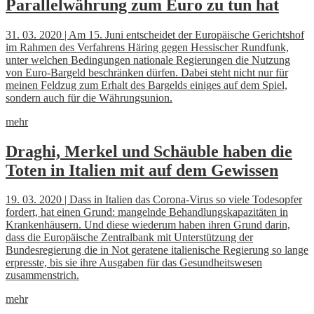
Parallelwährung zum Euro zu tun hat
31. 03. 2020 | Am 15. Juni entscheidet der Europäische Gerichtshof
im Rahmen des Verfahrens Häring gegen Hessischer Rundfunk,
unter welchen Bedingungen nationale Regierungen die Nutzung
von Euro-Bargeld beschränken dürfen. Dabei steht nicht nur für
meinen Feldzug zum Erhalt des Bargelds einiges auf dem Spiel,
sondern auch für die Währungsunion.
mehr
Draghi, Merkel und Schäuble haben die
Toten in Italien mit auf dem Gewissen
19. 03. 2020 | Dass in Italien das Corona-Virus so viele Todesopfer
fordert, hat einen Grund: mangelnde Behandlungskapazitäten in
Krankenhäusern. Und diese wiederum haben ihren Grund darin,
dass die Europäische Zentralbank mit Unterstützung der
Bundesregierung die in Not geratene italienische Regierung so lange
erpresste, bis sie ihre Ausgaben für das Gesundheitswesen
zusammenstrich.
mehr