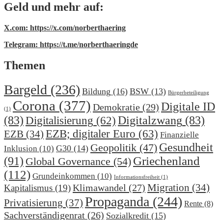
Geld und mehr auf:
X.com: https://x.com/norberthaering
Telegram: https://t.me/norberthaeringde
Themen
Bargeld
(236)
Bildung
(16)
BSW
(13)
Bürgerbeteiligung
Corona
(377)
Digitale ID
Demokratie
(29)
(1)
(83)
Digitalzwang
(83)
Digitalisierung
(62)
EZB; digitaler Euro
(63)
EZB
(34)
Finanzielle
Gesundheit
Geopolitik
(47)
G30
(14)
Inklusion
(10)
(91)
Griechenland
Global Governance
(54)
(112)
Grundeinkommen
(10)
Informationsfreiheit
(1)
Migration
(34)
Klimawandel
(27)
Kapitalismus
(19)
Propaganda
(244)
Privatisierung
(37)
Rente
(8)
Sachverständigenrat
(26)
Sozialkredit
(15)