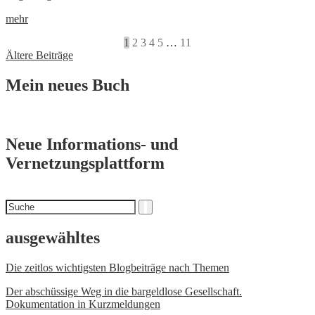
mehr
1
2
3
4
5
…
11
Beitragsnavigation
Ältere Beiträge
Mein neues Buch
Neue Informations- und
Vernetzungsplattform
Suchen
Suche
nach
ausgewähltes
Die zeitlos wichtigsten Blogbeiträge nach Themen
Der abschüssige Weg in die bargeldlose Gesellschaft.
Dokumentation in Kurzmeldungen