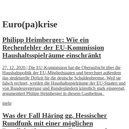
Skip
Euro(pa)krise
to
content
Philipp Heimberger: Wie ein
Rechenfehler der EU-Kommission
Haushaltsspielräume einschränkt
27. 12. 2020 | Die EU-Kommission hat die Oberaufsicht über die
Haushaltspolitik der EU-Mitgliedstaaten und berechnet außerdem
das strukturelle Defizit für die deutsche Schuldenbremse. Weil sie
falsch rechnet, werden die Haushaltsspielräume der EU-Staaten und
von Bundesregierung und Bundesländern künstlich stark eingeengt,
argumentiert Philipp Heimberger in diesem Gastbeitrag.
mehr
Was der Fall Häring gg. Hessischer
Rundfunk mit einer möglichen