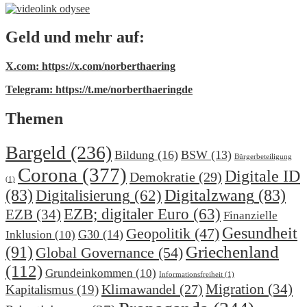
Geld und mehr auf:
X.com: https://x.com/norberthaering
Telegram: https://t.me/norberthaeringde
Themen
Bargeld
(236)
Bildung
(16)
BSW
(13)
Bürgerbeteiligung
Corona
(377)
Digitale ID
Demokratie
(29)
(1)
(83)
Digitalzwang
(83)
Digitalisierung
(62)
EZB; digitaler Euro
(63)
EZB
(34)
Finanzielle
Gesundheit
Geopolitik
(47)
G30
(14)
Inklusion
(10)
(91)
Griechenland
Global Governance
(54)
(112)
Grundeinkommen
(10)
Informationsfreiheit
(1)
Migration
(34)
Klimawandel
(27)
Kapitalismus
(19)