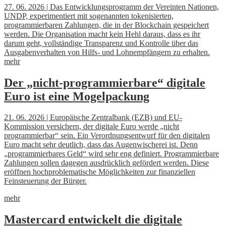
27. 06. 2026 | Das Entwicklungsprogramm der Vereinten Nationen,
UNDP, experimentiert mit sogenannten tokenisierten,
programmierbaren Zahlungen, die in der Blockchain gespeichert
werden. Die Organisation macht kein Hehl daraus, dass es ihr
darum geht, vollständige Transparenz und Kontrolle über das
Ausgabenverhalten von Hilfs- und Lohnempfängern zu erhalten.
mehr
Der „nicht-programmierbare“ digitale
Euro ist eine Mogelpackung
21. 06. 2026 | Europäische Zentralbank (EZB) und EU-
Kommission versichern, der digitale Euro werde „nicht
programmierbar“ sein. Ein Verordnungsentwurf für den digitalen
Euro macht sehr deutlich, dass das Augenwischerei ist. Denn
„programmierbares Geld“ wird sehr eng definiert. Programmierbare
Zahlungen sollen dagegen ausdrücklich gefördert werden. Diese
eröffnen hochproblematische Möglichkeiten zur finanziellen
Feinsteuerung der Bürger.
mehr
Mastercard entwickelt die digitale