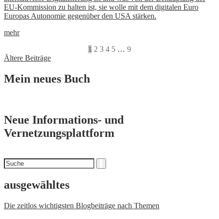
EU-Kommission zu halten ist, sie wolle mit dem digitalen Euro
Europas Autonomie gegenüber den USA stärken.
mehr
1
2
3
4
5
…
9
Beitragsnavigation
Ältere Beiträge
Mein neues Buch
Neue Informations- und
Vernetzungsplattform
Suchen
Suche
nach
ausgewähltes
Die zeitlos wichtigsten Blogbeiträge nach Themen