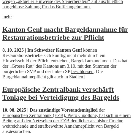
wegen „aktueller Hinweise des Steuerberaters“ auf auschließlich
bargeldlose Zahlung für das Buffetangebot um.
mehr
Kanton Genf macht Bargeldannahme für
Restaurationsbetriebe zur Pflicht
8. 10. 2025 | Im Schweizer Kanton Genf
können
Restaurationsbetriebe sich künftig nicht mehr durch ein
Hinweisschild der Pflicht entziehen, Bargeld anzunehmen. Das hat
der „Grosse Rat“ des Kantons am 3.10. mit den Stimmen der
bürgerlichen SVP und der linken SP
beschlossen
. Die
Bargeldannahmepflicht gilt auch in Stadien.|
Europäische Zentralbank verschärft
Tonlage bei Verteidigung des Bargelds
10. 08. 2025 | Das zuständige Vorstandsmitglied
der
Europäischen Zentralbank (EZB), Piero Cipollone, hat sich in einem
Beitrag auf den Netzseiten der EZB deutlicher als bisher für eine
weitreichende und strafbewehrte Annahmepflicht von Bargeld
ausgesprochen.