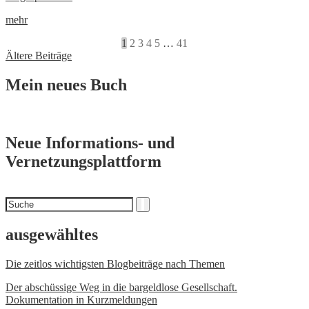
mehr
1
2
3
4
5
…
41
Beitragsnavigation
Ältere Beiträge
Mein neues Buch
Neue Informations- und
Vernetzungsplattform
Suchen
Suche
nach
ausgewähltes
Die zeitlos wichtigsten Blogbeiträge nach Themen
Der abschüssige Weg in die bargeldlose Gesellschaft.
Dokumentation in Kurzmeldungen