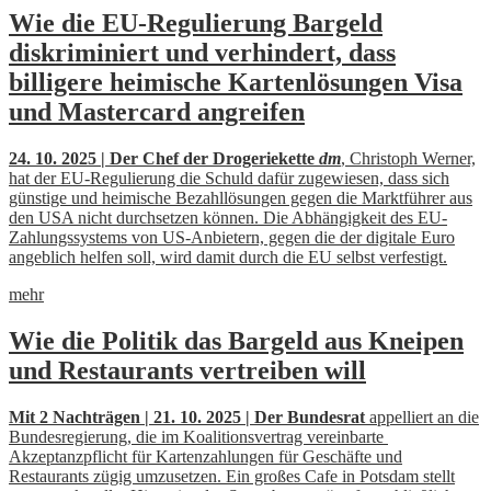
Wie die EU-Regulierung Bargeld
diskriminiert und verhindert, dass
billigere heimische Kartenlösungen Visa
und Mastercard angreifen
24. 10. 2025 | Der Chef der Drogeriekette
dm
, Christoph Werner,
hat der EU-Regulierung die Schuld dafür zugewiesen, dass sich
günstige und heimische Bezahllösungen gegen die Marktführer aus
den USA nicht durchsetzen können. Die Abhängigkeit des EU-
Zahlungssystems von US-Anbietern, gegen die der digitale Euro
angeblich helfen soll, wird damit durch die EU selbst verfestigt.
mehr
Wie die Politik das Bargeld aus Kneipen
und Restaurants vertreiben will
Mit 2 Nachträgen | 21. 10. 2025 | Der Bundesrat
appelliert an die
Bundesregierung, die im Koalitionsvertrag vereinbarte
Akzeptanzpflicht für Kartenzahlungen für Geschäfte und
Restaurants zügig umzusetzen. Ein großes Cafe in Potsdam stellt