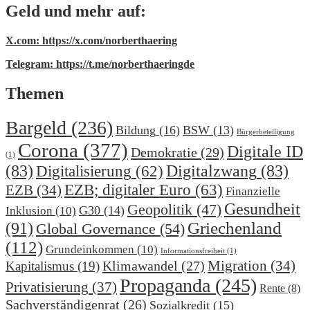
Geld und mehr auf:
X.com: https://x.com/norberthaering
Telegram: https://t.me/norberthaeringde
Themen
Bargeld
(236)
Bildung
(16)
BSW
(13)
Bürgerbeteiligung
Corona
(377)
Digitale ID
Demokratie
(29)
(1)
(83)
Digitalzwang
(83)
Digitalisierung
(62)
EZB; digitaler Euro
(63)
EZB
(34)
Finanzielle
Gesundheit
Geopolitik
(47)
G30
(14)
Inklusion
(10)
(91)
Griechenland
Global Governance
(54)
(112)
Grundeinkommen
(10)
Informationsfreiheit
(1)
Migration
(34)
Klimawandel
(27)
Kapitalismus
(19)
Propaganda
(245)
Privatisierung
(37)
Rente
(8)
Sachverständigenrat
(26)
Sozialkredit
(15)