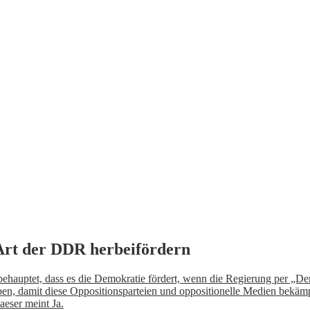
Art der DDR herbeifördern
behauptet, dass es die Demokratie fördert, wenn die Regierung per „De
geben, damit diese Oppositionsparteien und oppositionelle Medien bek
eser meint Ja.