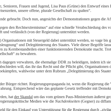
e, Senioren, Frauen und Jugend, Lisa Paus (Grüne) den Entwurf eines
enzeiten, unsere offene, plurale Gesellschaft zu spalten“.
ande gebracht. Doch nun, angesichts der Demonstrationen gegen die A
egen den Rechtsextremismus“ auf eine schnelle Verabschiedung des vo
ft und verlässlich (von der Regierung) unterstützt werden.
) Organisationen mit Steuergeld dabei unterstützt werden, so vage bis 
eugnung“ und Delegitimierung des Staates. Viele dieser Begriffe lass
en zu Kernbestandteilen einer funktionierenden Demokratie macht. Trot
esellschaft“ zu bewahren.
ch dagegen verwahren, die ehemalige DDR zu beleidigen, indem ich sie
bschieden will, das ihr das Recht und die Pflicht gibt, Organisationen
u bekämpfen, wahlweise unter dem Rubrum „Delegitimierung des Staate
der Bürger richtet. Regierungspropaganda ist, wenn die Regierung die
wahrung. Entsprechend wäre das geplante Gesetz treffender mit Demokr
rden, hat
der Skandal
um das vom grünen Paus-Ministerium äußerst groß
 regierungskritische Medien wie die
Nachdenkseiten
(Gegner) zu diffami
rgeld für den Einkauf von Unterstützung für die Regierung durch „zivilg