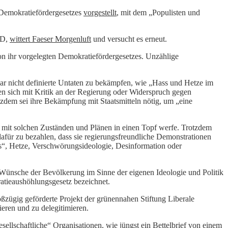
 Demokratiefördergesetzes
vorgestellt
, mit dem „Populisten und
fD,
wittert Faeser Morgenluft
und versucht es erneut.
n ihr vorgelegten Demokratiefördergesetzes. Unzählige
gar nicht definierte Untaten zu bekämpfen, wie „Hass und Hetze im
en sich mit Kritik an der Regierung oder Widerspruch gegen
zdem sei ihre Bekämpfung mit Staatsmitteln nötig, um „eine
 mit solchen Zuständen und Plänen in einen Topf werfe. Trotzdem
 dafür zu bezahlen, dass sie regierungsfreundliche Demonstrationen
s“, Hetze, Verschwörungsideologie, Desinformation oder
 Wünsche der Bevölkerung im Sinne der eigenen Ideologie und Politik
atieaushöhlungsgesetz bezeichnet.
zügig geförderte Projekt der grünennahen Stiftung Liberale
eren und zu delegitimieren.
esellschaftliche“ Organisationen, wie jüngst ein Bettelbrief von einem