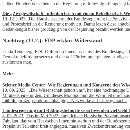
halben Hundert derselben an die Regierung unfreiwillig offengelegt h
Die „Zivilgesellschaft“ offenbart sich mit einem Bettelbrief als
19. 12. 2023 | Die Haushaltssperre der Bundesregierung hat 56 „zivil
und Protestbrief an die Regierung motiviert. Damit legen diese angebl
Gedankengut bisher großzügig von der Regierung bezahlt werden u
Nachtrag (13.2.): FDP erklärt Widerstand
Linda Teuteberg, FDP-Obfrau im Innenausschuss des Bundestags, er
Demokratiefördergesetzes und der auf Förderung erpichten „zivilges
zustimmen mag.
Mehr
Science Media Center: Wie Regierungen und Konzerne den Wisse
10. 09. 2023 | „Die Wissenschaft gehört uns“, hat eine hochrangige 
Mitgliedsregierungen. Um dieses Monopol auf die Wahrheit durchzus
mithilfe großer pseudo-unabhängiger Netzwerke auf Linie gebracht.
Landesregierung und Bildungsbehörde verschwenden viel Geld f
8. 05. 2023 | Das im Mai 2022 eingerichtete Hessische Präventionsn
Fabulant, das vom Hessischen Innenministerium und der Bundeszentrale 
Projekt ist Teil einer breit anglegten, massiven Zweckentfremdung vo