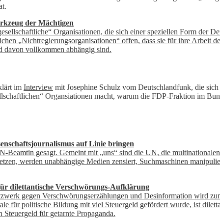
at.
 Werkzeug der Mächtigen
gesellschaftliche“ Organisationen, die sich einer speziellen Form der
ichen „Nichtregierungsorganisationen“ offen, dass sie für ihre Arbeit 
nd davon vollkommen abhängig sind.
klärt im
Interview
mit Josephine Schulz vom Deutschlandfunk, die sich f
ellschaftlichen“ Organsiationen macht, warum die FDP-Fraktion im Bu
nschaftsjournalismus auf Linie bringen
UN-Beamtin gesagt. Gemeint mit „uns“ sind die UN, die multinationalen
etzen, werden unabhängige Medien zensiert, Suchmaschinen manipulier
ür dilettantische Verschwörungs-Aufklärung
etzwerk gegen Verschwörungserzählungen und Desinformation wird zum te
für politische Bildung mit viel Steuergeld gefördert wurde, ist dilett
n Steuergeld für getarnte Propaganda.