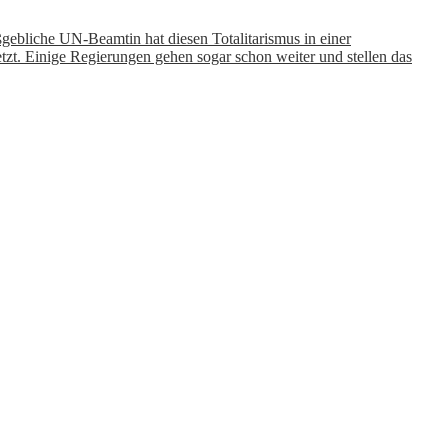
aßgebliche UN-Beamtin hat diesen Totalitarismus in einer
zt. Einige Regierungen gehen sogar schon weiter und stellen das