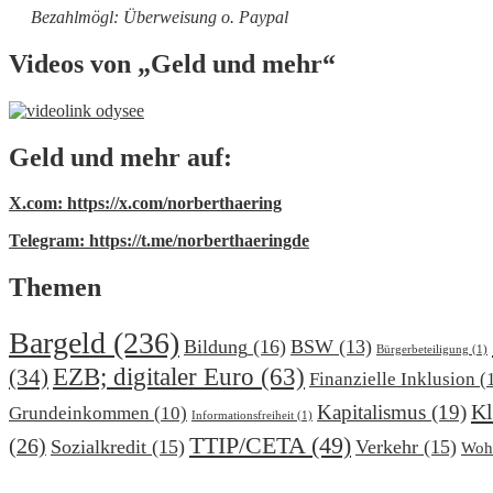
Bezahlmögl: Überweisung o. Paypal
Videos von „Geld und mehr“
Geld und mehr auf:
X.com: https://x.com/norberthaering
Telegram: https://t.me/norberthaeringde
Themen
Bargeld
(236)
Bildung
(16)
BSW
(13)
Bürgerbeteiligung
(1)
EZB; digitaler Euro
(63)
(34)
Finanzielle Inklusion
(
Kl
Kapitalismus
(19)
Grundeinkommen
(10)
Informationsfreiheit
(1)
TTIP/CETA
(49)
(26)
Sozialkredit
(15)
Verkehr
(15)
Woh