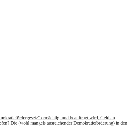
mokratiefördergesetz“ ermächtigt und beauftragt wird, Geld an
ämpfen? Die (wohl mangels ausreichender Demokratieförderung) in den