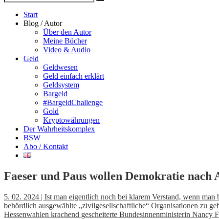
Suche
nach
Start
Blog / Autor
Über den Autor
Meine Bücher
Video & Audio
Geld
Geldwesen
Geld einfach erklärt
Geldsystem
Bargeld
#BargeldChallenge
Gold
Kryptowährungen
Der Wahrheitskomplex
BSW
Abo / Kontakt
Faeser und Paus wollen Demokratie nach 
5. 02. 2024 | Ist man eigentlich noch bei klarem Verstand, wenn man 
behördlich ausgewählte „zivilgesellschaftliche“ Organisationen zu 
Hessenwahlen krachend gescheiterte Bundesinnenministerin Nancy Fa