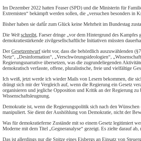
Im Dezember 2022 hatten Feaser (SPD) und die Ministerin für Famili
Extremisten“ bekämpft werden sollen, die „versuchen besonders in Kris
Bisher haben sie dafǘr zum Glück keine Mehrheit im Bundestag zust
Die
Welt
schreibt
, Faeser dringe „vor dem Hintergrund des Kampfes g
demokratiestärkende zivilgesellschaftliche Initiativen müssten dauerha
Der
Gesetzentwurf
sieht vor, dass die behördlich auszuwählenden (§7
Netz“, „Desinformation“, „Verschwörungsideologien“, „Wissenschaftsl
Regierungsnarrative übersetzen, was die zugrundeliegenden Aktivität
demokratisch verfasste, offene, pluralistische, freie und vielfältige G
Ich weiß, jetzt werde ich wieder Mails von Lesern bekommen, die si
drängt sich mir der Vergleich auf, wenn die Regierung ein Gesetz vera
organisieren und jegliche Opposition und Kritik an der Regierung z
Wissenschaftsleugnung.
Demokratie ist, wenn die Regierungspolitik sich nach den Wünschen 
manipuliert. Sie dient der Aushöhlung von Demokratie, nicht der Be
Was für demokratieferne Zustände mit so einem Gesetz legitimiert we
Moderne mit dem Titel „Gegneranalyse“ gezeigt. Es zielte darauf ab,
Das ist allerdings nur die Spitze eines Eisbergs an Einsatz von Steue