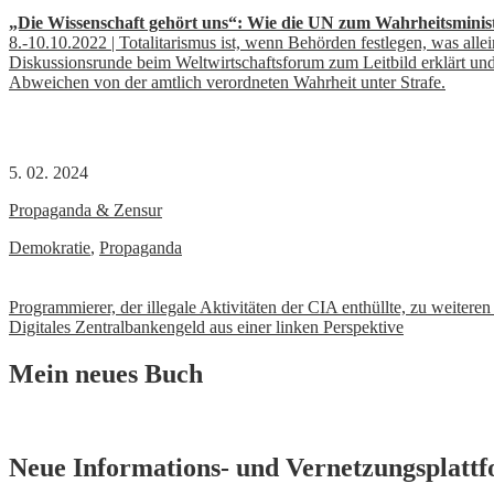
„Die Wissenschaft gehört uns“: Wie die UN zum Wahrheitsmini
8.-10.10.2022 | Totalitarismus ist, wenn Behörden festlegen, was alle
Diskussionsrunde beim Weltwirtschaftsforum zum Leitbild erklärt und
Abweichen von der amtlich verordneten Wahrheit unter Strafe.
5. 02. 2024
Propaganda & Zensur
Demokratie
,
Propaganda
Beitrags-
Programmierer, der illegale Aktivitäten der CIA enthüllte, zu weiteren 
Digitales Zentralbankengeld aus einer linken Perspektive
Navigation
Mein neues Buch
Neue Informations- und Vernetzungsplatt