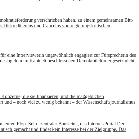
 Demokratieförderung verschrieben haben, zu einem gemeinsamen Bitt-
des Diskreditierens und Cancelns von regierungskritischem
ür eine Intrerviewerin ungewöhnlich engagiert zur Fürsprecherin des
ndestag dem im Kabinett beschlossenen Demokratiefördergesetz nicht
 Konzerne, die sie finanzieren, und die maßgeblichen
t und – noch viel zu wenig bekannt – der Wissenschaftsjournalismus
uren Flop. Sein „zentraler Baustein“, das Internet-Portal Der
antisch gemacht und findet kein Interesse bei der Zielgruppe. Das