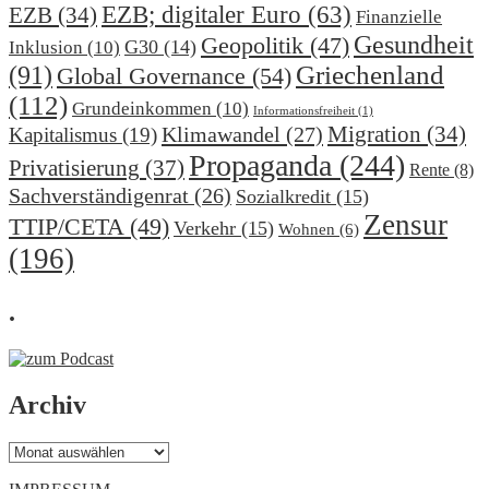
EZB; digitaler Euro
(63)
EZB
(34)
Finanzielle
Gesundheit
Geopolitik
(47)
G30
(14)
Inklusion
(10)
(91)
Griechenland
Global Governance
(54)
(112)
Grundeinkommen
(10)
Informationsfreiheit
(1)
Migration
(34)
Klimawandel
(27)
Kapitalismus
(19)
Propaganda
(244)
Privatisierung
(37)
Rente
(8)
Sachverständigenrat
(26)
Sozialkredit
(15)
Zensur
TTIP/CETA
(49)
Verkehr
(15)
Wohnen
(6)
(196)
.
Archiv
Archiv