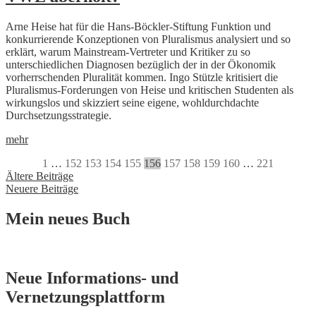
Arne Heise hat für die Hans-Böckler-Stiftung Funktion und
konkurrierende Konzeptionen von Pluralismus analysiert und so
erklärt, warum Mainstream-Vertreter und Kritiker zu so
unterschiedlichen Diagnosen bezüglich der in der Ökonomik
vorherrschenden Pluralität kommen. Ingo Stützle kritisiert die
Pluralismus-Forderungen von Heise und kritischen Studenten als
wirkungslos und skizziert seine eigene, wohldurchdachte
Durchsetzungsstrategie.
mehr
1
…
152
153
154
155
156
157
158
159
160
…
221
Beitragsnavigation
Ältere Beiträge
Neuere Beiträge
Mein neues Buch
Neue Informations- und
Vernetzungsplattform