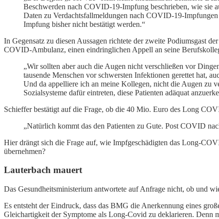
Beschwerden nach COVID-19-Impfung beschrieben, wie sie au
Daten zu Verdachtsfallmeldungen nach COVID-19-Impfungen
Impfung bisher nicht bestätigt werden.“
In Gegensatz zu diesen Aussagen richtete der zweite Podiumsgast der 
COVID-Ambulanz, einen eindringlichen Appell an seine Berufskollege
„Wir sollten aber auch die Augen nicht verschließen vor Dingen 
tausende Menschen vor schwersten Infektionen gerettet hat, au
Und da appelliere ich an meine Kollegen, nicht die Augen zu ve
Sozialsysteme dafür eintreten, diese Patienten adäquat anzuer
Schieffer bestätigt auf die Frage, ob die 40 Mio. Euro des Long 
„Natürlich kommt das den Patienten zu Gute. Post COVID nach 
Hier drängt sich die Frage auf, wie Impfgeschädigten das Long-CO
übernehmen?
Lauterbach mauert
Das Gesundheitsministerium antwortete auf Anfrage nicht, ob und 
Es entsteht der Eindruck, dass das BMG die Anerkennung eines großen 
Gleichartigkeit der Symptome als Long-Covid zu deklarieren. Denn 