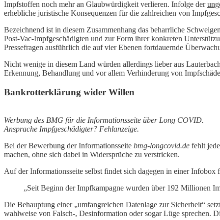
Impfstoffen noch mehr an Glaubwürdigkeit verlieren. Infolge der
ung
erhebliche juristische Konsequenzen für die zahlreichen von Impfges
Bezeichnend ist in diesem Zusammenhang das beharrliche Schweigen v
Post-Vac-Impfgeschädigten und zur Form ihrer konkreten Unterstützu
Pressefragen ausführlich die auf vier Ebenen fortdauernde Überwach
Nicht wenige in diesem Land würden allerdings lieber aus Lauterbach
Erkennung, Behandlung und vor allem Verhinderung von Impfschäd
Bankrotterklärung wider Willen
Werbung des BMG für die Informationsseite über Long COVID.
Ansprache Impfgeschädigter? Fehlanzeige.
Bei der Bewerbung der Informationsseite
bmg-longcovid.de
fehlt jed
machen, ohne sich dabei in Widersprüche zu verstricken.
Auf der Informationsseite selbst findet sich dagegen in einer Infobox
„Seit Beginn der Impfkampagne wurden über 192 Millionen Imp
Die Behauptung einer „umfangreichen Datenlage zur Sicherheit“ setzt
wahlweise von Falsch-, Desinformation oder sogar Lüge sprechen. Die