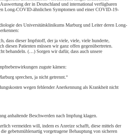
swertung der in Deutschland und international verfügbaren
rnden Long-COVID-ähnlichen Symptomen und einer COVID-19-
rdiologie des Universitätsklinikums Marburg und Leiter deren Long-
uerkennen:
dass dieser Impfstoff, der ja viele, viele, viele hunderte,
uch diesen Patienten müssen wir ganz offen gegenübertreten.
icht behandeln. (…) Sorgen wir dafür, dass auch unsere
 Impfnebenwirkungen zugute kämen:
rburg sprechen, ja nicht getrennt.“
ungskosten wegen fehlender Anerkennung als Krankheit nicht
lang anhaltende Beschwerden nach Impfung klagen.
ich vermeiden will, indem es Anreize schafft, diese mittels der
 die gebetsmühlenartig vorgetragene Behauptung von sicheren