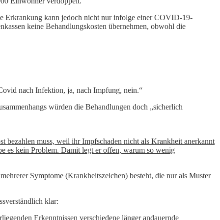
000 Einwohner verdoppelt.
e Erkrankung kann jedoch nicht nur infolge einer COVID-19-
nkenkassen keine Behandlungskosten übernehmen, obwohl die
vid nach Infektion, ja, nach Impfung, nein.“
fzusammenhangs würden die Behandlungen doch „sicherlich
st bezahlen muss, weil ihr Impfschaden nicht als Krankheit anerkannt
be es kein Problem. Damit legt er offen, warum so wenig
ehrerer Symptome (Krankheitszeichen) besteht, die nur als Muster
erständlich klar:
orliegenden Erkenntnissen verschiedene länger andauernde