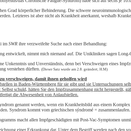
myelitis/das Chronische Fatigue-Syndrom) habe sich auf sechs je 10.
hen Grad körperlicher Behinderung. Die schwere neuroimmunologisch
rden. Letzteres ist aber nicht als Krankheit anerkannt, weshalb Kra
ni im
SWR
ihre verzweifelte Suche nach einer Behandlung:
ng entwickelt, nimmt mich niemand auf. Die Unikliniken sagen Long-Co
eine Unkenntnis und Unverständnis, denn bei Verschweigen eines Imp
ung verstehen dürften.
(Dieser Satz wurde am 2.8. geändert; H.M)
u verschweigen, damit ihnen geholfen wird
fstellen in Baden-Württemberg für sie gibt und sie Untersuchungen selb
: Selbst schuld, hätten Sie den Impfzusammenhang nicht hergestellt, gä
tfertigt die Abwesenheit von Anlaufstellen.
yndrom genannt werden, wenn ein Krankheitsbild aus einem Komplex m
chäden. Syndrom kommt vom griechischen sýndromé = zusammenlaufen.
amms macht allen Impfgeschädigten mit Post-Vac-Symptomen unmissv
ezeichnung einer Erkrankung dar. Unter dem Begriff werden nach den v