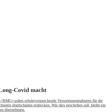
 Long-Covid macht
(BMG) sollen erfolgversprechende Versorgungstrukturen für die
neten Impfschäden erstrecken. Wie dies geschehen soll, bleibt ein
ten übernehmen.