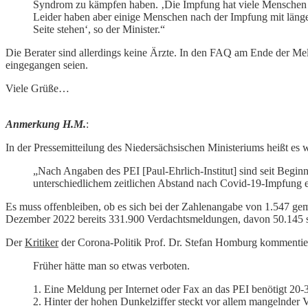
Syndrom zu kämpfen haben. ‚Die Impfung hat viele Menschen v
Leider haben aber einige Menschen nach der Impfung mit länge
Seite stehen‘, so der Minister.“
Die Berater sind allerdings keine Ärzte. In den FAQ am Ende der M
eingegangen seien.
Viele Grüße…
Anmerkung H.M.
:
In der Pressemitteilung des Niedersächsischen Ministeriums heißt es w
„Nach Angaben des PEI [Paul-Ehrlich-Institut] sind seit Beg
unterschiedlichem zeitlichen Abstand nach Covid-19-Impfung 
Es muss offenbleiben, ob es sich bei der Zahlenangabe von 1.547 ge
Dezember 2022 bereits 331.900 Verdachtsmeldungen, davon 50.145 sc
Der
Kritiker
der Corona-Politik Prof. Dr. Stefan Homburg kommentier
Früher hätte man so etwas verboten.
1. Eine Meldung per Internet oder Fax an das PEI benötigt 20-
2. Hinter der hohen Dunkelziffer steckt vor allem mangelnder Ve