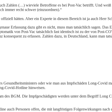
auch Zahlen (…) wieviele Betroffene es bei Post-Vac betrifft. Und we
auch immer recht schwer (einzuordnen).“
r offiziell hätten. Aber ein Experte in diesem Bereich ist ja auch Herr S
 genaue Erfassung dazu gibt es nicht, muss man tatsächlich sagen. Das E
mptomatik von Post-Vac tatsächlich fast identisch ist zu der von Post-
nz konsequent zu erfassen. Zahlen dazu, in Deutschland, kann man tats
s Gesundheitsministers oder wie man aus Impfschäden Long-Covid mac
ong-Covid-Hotline hinweisen.
mm des BGM. Die Impfgeschädigten werden unter dem Begriff Long Covi
line auch Personen offen, die mit langfristigen Folgenwirkungen nac