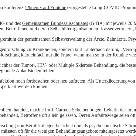
ssekonferenz (
Phoenix auf Youtube
) vorgestellte Long-COVID-Program
BMG und des
Gemeinsamen Bundesausschusses
(G-BA) mit jeweils 20 Mi
, Betroffenen und deren Selbsthilfeorganisationen, Kassenvertretern, 
sgremium
der gemeinsamen Selbstverwaltung der Ärzte, Zahnärzte, Psy
agenforschung zu Krankheiten, sondern laut Lauterbach darum, „Versor
orschung klärt einfach nur die Frage, wenn man so in der Routine ver
ichbar der Tumor-, HIV- oder Multiple Sklerose-Behandlung, die best
ionale Anlaufstellen fehlen.
fektion noch fortbestehen oder neu auftreten. Als Untergliederung 
ig erklärt werden können.
problem handelt, machte Prof. Carmen Scheibenbogen, Leiterin der Imm
handelt, Betroffene oft allein gelassen. Deren Anfahrtswege seien oft 
orschung von Berufskollegen belächelt und als psychosomatische Störu
nd müssten oft für die wenigen Behandlungsangebote miteingesetzt werd