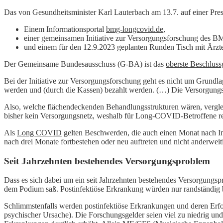
Das von Gesundheitsminister Karl Lauterbach am 13.7. auf einer Pre
Einem Informationsportal
bmg-longcovid.de
,
einer gemeinsamen Initiative zur Versorgungsforschung des 
und einem für den 12.9.2023 geplanten Runden Tisch mit Ärzten
Der Gemeinsame Bundesausschuss (G-BA) ist das
oberste Beschlus
Bei der Initiative zur Versorgungsforschung geht es nicht um Grundl
werden und (durch die Kassen) bezahlt werden. (…) Die Versorgungsf
Also, welche flächendeckenden Behandlungsstrukturen wären, vergle
bisher kein Versorgungsnetz, weshalb für Long-COVID-Betroffene reg
Als
Long COVID
gelten Beschwerden, die auch einen Monat nach In
nach drei Monate fortbestehen oder neu auftreten und nicht anderweit
Seit Jahrzehnten bestehendes Versorgungsproblem
Dass es sich dabei um ein seit Jahrzehnten bestehendes Versorgungs
dem Podium saß. Postinfektiöse Erkrankung würden nur randständig be
Schlimmstenfalls werden postinfektiöse Erkrankungen und deren Erf
psychischer Ursache). Die Forschungsgelder seien viel zu niedrig u