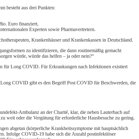
m besteht aus drei Punkten:
o. Euro finanziert,
internationalen Experten sowie Pharmavertretern.
chotherapeuten, Krankenhäuser und Krankenkassen in Deutschland.
gungsformen zu identifizieren, die dann routinemäßig gemacht
sorgen würde, würde das helfen – ja oder nein?“
en für Long COVID. Für Erkrankungen nach Infektionen existiert
von Long COVID gibt es den Begriff Post COVID für Beschwerden, die
undefekt-Ambulanz an der Charité, klar, die neben Lauterbach auf
zu weit oder die Vergütung für erforderliche Hausbesuche zu gering.
ngen abgetan (körperliche Krankheitssymptome mit hauptsächlich
en. Infolge COVID-19 habe sich die Anzahl postinfektiöser