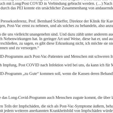
ch mit Long/Post COVID in Verbindung gebracht werden. (…) Nach Au
 durch das PEI konnte ein ursächlicher Zusammenhang von andaue
Pressekonferenz, Prof. Bernhard Schieffer, Direktor der Klinik für Ka
n, Post-Vac ernst zu nehmen, und als solches zu behandeln, also anz
die uns vielleicht unangenehm sind. Und dazu zählt unter anderem auch, 
ch Nebenwirkungen hat. In geringer Art und Weise, diese hat er, und a
rschließen, zu sagen, es gibt diese Erkrankung nicht, ich möchte sie n
kennen und zu versorgen.“
COVID-Programms auch Post-Vac-Patienten und Menschen mit schweren
Impfung, Post COVID nach Infektion wird bei uns, da kann ich für Ma
VID-Programm „zu Gute“ kommen soll, wenn die Kassen deren Behandl
wie das Long-Covid-Programm auch Menschen zugute kommt, die über 
Teils der Impfschäden, die sich als Post-Vac-Symptome äußern, beharrl
mit jedem weiteren anerkannten Krankheitsbild von Impfschäden würde