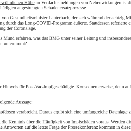
ewöhnlichen Höhe
an Verdachtsmeldungen von Nebenwirkungen ist die
chädigten angestrengten Schadenersatzprozesse.
on Gesundheitsminister Lauterbach, der sich während der achtzig Minu
ng durch das Long-COVID-Programm äußerte. Stattdessen referierte er
ung der Coronalage.
s Mund erfahren, was das BMG unter seiner Leitung und insbesondere das
en unternimmt?
er Hinweis für Post-Vac-Impfgeschädigte. Konsequenterweise, denn auf
 folgende Aussage:
fdosen verabreicht. Daraus ergibt sich eine umfangreiche Datenlage 
 die Kenntnis über die Häufigkeit von Impfschäden voraus. Werden die
 Antworten auf die letzte Frage der Pressekonferenz kommen in dieser 