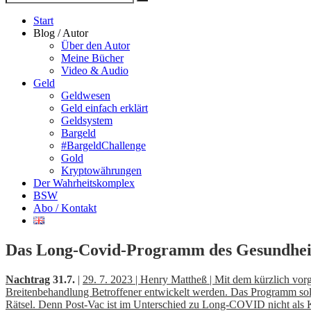
Suche
nach
Start
Blog / Autor
Über den Autor
Meine Bücher
Video & Audio
Geld
Geldwesen
Geld einfach erklärt
Geldsystem
Bargeld
#BargeldChallenge
Gold
Kryptowährungen
Der Wahrheitskomplex
BSW
Abo / Kontakt
Das Long-Covid-Programm des Gesundheit
Nachtrag
31.7.
|
29. 7. 2023 | Henry Mattheß | Mit dem kürzlich v
Breitenbehandlung Betroffener entwickelt werden. Das Programm soll 
Rätsel. Denn Post-Vac ist im Unterschied zu Long-COVID nicht als 