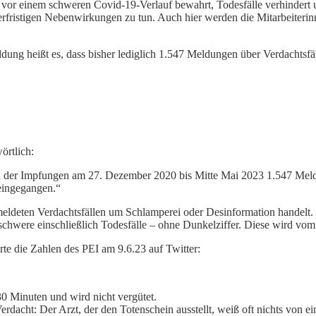
or einem schweren Covid-19-Verlauf bewahrt, Todesfälle verhindert 
rfristigen Nebenwirkungen zu tun. Auch hier werden die Mitarbeiterinn
eldung heißt es, dass bisher lediglich 1.547 Meldungen über Verdach
örtlich:
inn der Impfungen am 27. Dezember 2020 bis Mitte Mai 2023 1.547 Me
eingegangen.“
meldeten Verdachtsfällen um Schlamperei oder Desinformation handelt
hwere einschließlich Todesfälle – ohne Dunkelziffer. Diese wird vom
te die Zahlen des PEI am 9.6.23 auf Twitter:
30 Minuten und wird nicht vergütet.
rdacht: Der Arzt, der den Totenschein ausstellt, weiß oft nichts von e