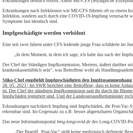
Erkrankungen deutlich erhöht. Allein ME/CFS (Myalgische Enzephalo
Erkrankungen nach Infektionen wie ME/CFS führten oft zu einem ho
Infektion, sondern auch durch eine COVID-19-Impfung verursacht we
Symptome fast identisch sind.
Impfgeschädigte werden verhöhnt
Eine seit zwei Jahren unter CFS leidende junge Frau schilderte im Ju
„In dem Moment, in dem ich sage, ich habe das nach der Impfu
Der Chef der Ständigen Impfkommission, Mertens, äußert darüber s
krankenkassenüblich sein“, was Betroffene wohl als Handlungsanleit
Stiko-Chef empfiehlt Impfgeschädigten den Impfzusammenhang z
28. 05. 2023 | Im SWR berichtet eine Betroffene, dass es keine Anlau
ist. Der Chef der ständigen Impfkommission sagt ihr durch die Blume
Impfschäden registriert sind. Und der Landesgesundheitsminister rech
Erkrankungen nach/durch Impfung sind Impfschäden, die Post-Vac-S
erkennbar sind. Im Gegensatz zu z.B. besser abgrenzbaren Organs
Das neue Informationsportal
bmg-longcovid.de
des Long-COVID-Progr
„Der Begriff „Post-Vac“ stellt keine medizinisch definierte B