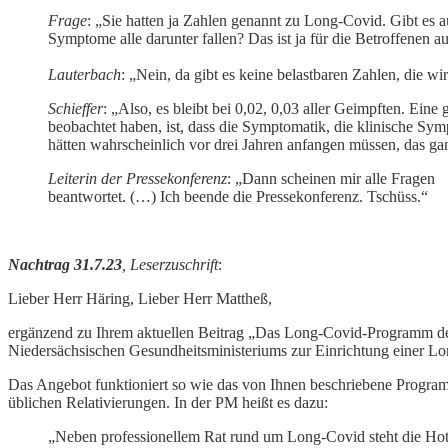
Frage
: „Sie hatten ja Zahlen genannt zu Long-Covid. Gibt es 
Symptome alle darunter fallen? Das ist ja für die Betroffenen 
Lauterbach
: „Nein, da gibt es keine belastbaren Zahlen, die wi
Schieffer
: „Also, es bleibt bei 0,02, 0,03 aller Geimpften. Eine
beobachtet haben, ist, dass die Symptomatik, die klinische Sy
hätten wahrscheinlich vor drei Jahren anfangen müssen, das ga
Leiterin der Pressekonferenz
: „Dann scheinen mir alle Fragen
beantwortet. (…) Ich beende die Pressekonferenz. Tschüss.“
Nachtrag 31.7.23
, Leserzuschrift
:
Lieber Herr Häring, Lieber Herr Mattheß,
ergänzend zu Ihrem aktuellen Beitrag „Das Long-Covid-Programm de
Niedersächsischen Gesundheitsministeriums zur Einrichtung einer L
Das Angebot funktioniert so wie das von Ihnen beschriebene Progra
üblichen Relativierungen. In der PM heißt es dazu:
„Neben professionellem Rat rund um Long-Covid steht die Hot