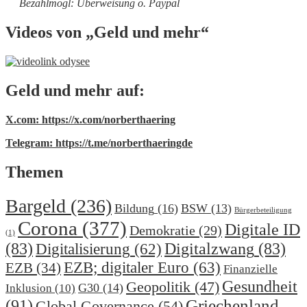
Bezahlmögl: Überweisung o. Paypal
Videos von „Geld und mehr“
Geld und mehr auf:
X.com: https://x.com/norberthaering
Telegram: https://t.me/norberthaeringde
Themen
Bargeld
(236)
Bildung
(16)
BSW
(13)
Bürgerbeteiligung
Corona
(377)
Digitale ID
Demokratie
(29)
(1)
(83)
Digitalzwang
(83)
Digitalisierung
(62)
EZB; digitaler Euro
(63)
EZB
(34)
Finanzielle
Gesundheit
Geopolitik
(47)
G30
(14)
Inklusion
(10)
(91)
Griechenland
Global Governance
(54)