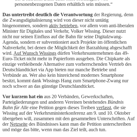
personenbezogenen Daten erhältlich sein müssen.“
Das untertreibt deutlich die Verantwortung
der Regierung, denn
die Zwangsdigitalisierung wird von dieser nicht untätig
hingenommen, sondern
aktiv betrieben
, vor allem vom anti-liberalen
Minister für Digitales und Verkehr, Volker Wissing. Dieser nutzt
nicht nur seinen Einfluss auf die Bahn für seine Digitalzwang-
Agenda, sondern er subventioniert auch Projekte im öffentlichen
Nahverkehr, bei denen die Möglichkeit der Barzahlung abgeschafft
wird.
Auf Wunsch Wissings
dürfen Verkehrsunternehmen das 49-
Euro-Ticket nicht mehr in Papierform ausgeben. Die Chipkarte als
einzige verbleibende Alternative zum vorherrschenden Vertrieb des
Deutschlandticket via App bieten nur manche Betriebe und
Verbünde an. Wer also kein hinreichend modernes Smartphone
besitzt, kommt dank Wissings Hang zum Smartphone-Zwang nur
noch schwer an das günstige Deutschlandticket.
Vor kurzem hat ein
aus 20 Verbänden, Gewerkschaften,
Parteigliederungen und anderen Vereinen bestehendes
Bündnis
Bahn für Alle
eine Petition gegen dieses Treiben
verfasst
, die sie
Wissing auf der Verkehrsministerkonferenz am 9. und 10. Oktober
übergeben will, zusammen mit den gesammelten Unterschriften. Auf
der
Netzseite
des Bündnisses kann man die Petition unterschreiben
und möge das bitte, wenn man das Ziel teilt, auch tun.