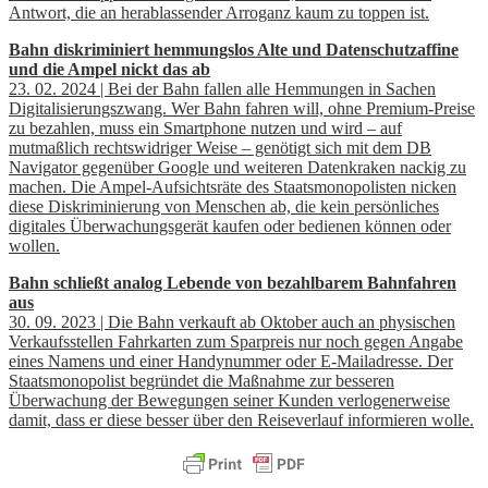
Antwort, die an herablassender Arroganz kaum zu toppen ist.
Bahn diskriminiert hemmungslos Alte und Datenschutzaffine
und die Ampel nickt das ab
23. 02. 2024 | Bei der Bahn fallen alle Hemmungen in Sachen
Digitalisierungszwang. Wer Bahn fahren will, ohne Premium-Preise
zu bezahlen, muss ein Smartphone nutzen und wird – auf
mutmaßlich rechtswidriger Weise – genötigt sich mit dem DB
Navigator gegenüber Google und weiteren Datenkraken nackig zu
machen. Die Ampel-Aufsichtsräte des Staatsmonopolisten nicken
diese Diskriminierung von Menschen ab, die kein persönliches
digitales Überwachungsgerät kaufen oder bedienen können oder
wollen.
Bahn schließt analog Lebende von bezahlbarem Bahnfahren
aus
30. 09. 2023 | Die Bahn verkauft ab Oktober auch an physischen
Verkaufsstellen Fahrkarten zum Sparpreis nur noch gegen Angabe
eines Namens und einer Handynummer oder E-Mailadresse. Der
Staatsmonopolist begründet die Maßnahme zur besseren
Überwachung der Bewegungen seiner Kunden verlogenerweise
damit, dass er diese besser über den Reiseverlauf informieren wolle.