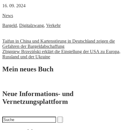
16. 09. 2024
News
Bargeld
,
Digitalzwang
,
Verkehr
Beitrags-
Taifun in China und Kartenstörung in Deutschland zeigen die
Gefahren der Bargeldabschaffung
Navigation
Zbigniew Brzeziński erklärt die Einstellung der USA zu Europa,
Russland und der Ukraine
Mein neues Buch
Neue Informations- und
Vernetzungsplattform
Suchen
Suche
nach