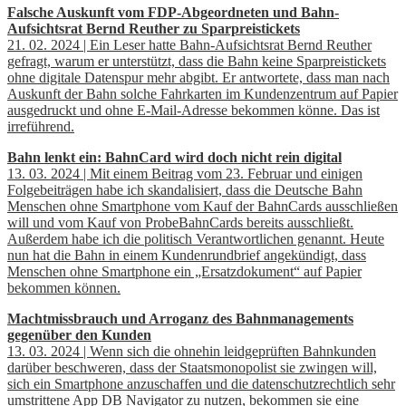
Falsche Auskunft vom FDP-Abgeordneten und Bahn-
Aufsichtsrat Bernd Reuther zu Sparpreistickets
21. 02. 2024 | Ein Leser hatte Bahn-Aufsichtsrat Bernd Reuther
gefragt, warum er unterstützt, dass die Bahn keine Sparpreistickets
ohne digitale Datenspur mehr abgibt. Er antwortete, dass man nach
Auskunft der Bahn solche Fahrkarten im Kundenzentrum auf Papier
ausgedruckt und ohne E-Mail-Adresse bekommen könne. Das ist
irreführend.
Bahn lenkt ein: BahnCard wird doch nicht rein digital
13. 03. 2024 | Mit einem Beitrag vom 23. Februar und einigen
Folgebeiträgen habe ich skandalisiert, dass die Deutsche Bahn
Menschen ohne Smartphone vom Kauf der BahnCards ausschließen
will und vom Kauf von ProbeBahnCards bereits ausschließt.
Außerdem habe ich die politisch Verantwortlichen genannt. Heute
nun hat die Bahn in einem Kundenrundbrief angekündigt, dass
Menschen ohne Smartphone ein „Ersatzdokument“ auf Papier
bekommen können.
Machtmissbrauch und Arroganz des Bahnmanagements
gegenüber den Kunden
13. 03. 2024 | Wenn sich die ohnehin leidgeprüften Bahnkunden
darüber beschweren, dass der Staatsmonopolist sie zwingen will,
sich ein Smartphone anzuschaffen und die datenschutzrechtlich sehr
umstrittene App DB Navigator zu nutzen, bekommen sie eine