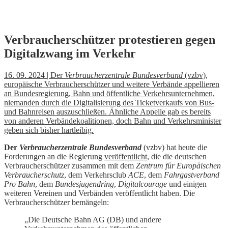
Skip
Verbraucherschützer protestieren gegen
to
Digitalzwang im Verkehr
content
16. 09. 2024 | Der
Verbraucherzentrale Bundesverband
(vzbv),
europäische Verbraucherschützer und weitere Verbände appellieren
an Bundesregierung, Bahn und öffentliche Verkehrsunternehmen,
niemanden durch die Digitalisierung des Ticketverkaufs von Bus-
und Bahnreisen auszu­schließen. Ähnliche Appelle gab es bereits
von anderen Verbändekoalitionen, doch Bahn und Verkehrsminister
geben sich bisher hartleibig.
Der
Verbraucherzentrale Bundesverband
(vzbv) hat heute die
Forderungen an die Regierung
veröffentlicht
, die die deutschen
Verbraucherschützer zusammen mit dem
Zentrum für Europäischen
Verbraucherschutz
, dem Verkehrsclub
ACE
, dem
Fahrgastverband
Pro Bahn
, dem
Bundesjugendring
,
Digitalcourage
und einigen
weiteren Vereinen und Verbänden veröffentlicht haben. Die
Verbraucherschützer bemängeln:
„Die Deutsche Bahn AG (DB) und andere