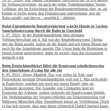
für Verbraucherschutz, tut auch der grüne Verkehrspolitiker Stefan
Gelbhaar, der im Aufsichtsrat des Bundesunternehmens sitzt, so, als
könnte er nichts gegen den Digitalzwang unternehmen, den die
Bahn ausübt, und den er – angeblich – ablehnt.
Bahn-Eigentümerin Bundesregierung wäscht Hände in Sachen
Smartphonezwang durch die Bahn in Unschuld
5. 07. 2024 | In der Bundestagsdebatte über digitalen
Verbraucherschutz am 4. Juli war der Smartphonezwang Thema,
den die Bahn ausübt, indem sie die BahnCard seit einem Monat nur
noch für das Smartphone ausgibt. Die Union hatte die Regierung in
einem Antrag aufgefordert, dafür zu sorgen, dass das rückgängig
gemacht wird.
Beim Deutschlandticket führt die Regierung scheibchenweise
den Smartphone-Zwang für alle ein
8. 05. 2024 | Henry Mattheß. Das von vielen im Nah- und
Fernverkehr genutzte Deutschlandticket wird seit 1. Mai nicht mehr
in Papierform, sondern nur noch auf einem Handy oder als
Chipkarte akzeptiert. Die Ausgabe von Chipkarten liegt im
Ermessen der Anbieter, sodass vielerorts ein Handyzwang besteht.
Die Stellungnahme der Verantwortlichen zur Diskriminierung von
Millionen Menschen ohne Smartphone grenzt an Verhöhnung. Doch
es hat sich gezeigt, dass man ihnen erfolgreich Dampf machen kann.