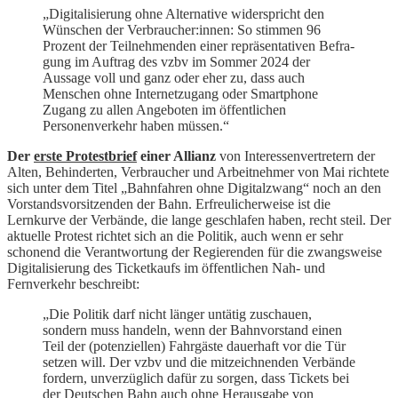
„Digitalisierung ohne Alternative widerspricht den
Wünschen der Verbraucher:in­nen: So stimmen 96
Prozent der Teilnehmenden einer repräsentativen Befra­
gung im Auftrag des vzbv im Sommer 2024 der
Aussage voll und ganz oder e­her zu, dass auch
Menschen ohne Internetzugang oder Smartphone
Zugang zu allen Angeboten im öffentlichen
Personenverkehr haben müssen.“
Der
erste Protestbrief
einer Allianz
von Interessenvertretern der
Alten, Behinderten, Verbraucher und Arbeitnehmer von Mai richtete
sich unter dem Titel „Bahnfahren ohne Digitalzwang“ noch an den
Vorstandsvorsitzenden der Bahn. Erfreulicherweise ist die
Lernkurve der Verbände, die lange geschlafen haben, recht steil. Der
aktuelle Protest richtet sich an die Politik, auch wenn er sehr
schonend die Verantwortung der Regierenden für die zwangsweise
Digitalisierung des Ticketkaufs im öffentlichen Nah- und
Fernverkehr beschreibt:
„Die Politik darf nicht länger untätig zuschauen,
sondern muss handeln, wenn der Bahnvorstand einen
Teil der (potenziellen) Fahrgäste dauerhaft vor die Tür
setzen will. Der vzbv und die mitzeichnenden Verbände
fordern, unverzüglich dafür zu sorgen, dass Tickets bei
der Deutschen Bahn auch ohne Herausgabe von