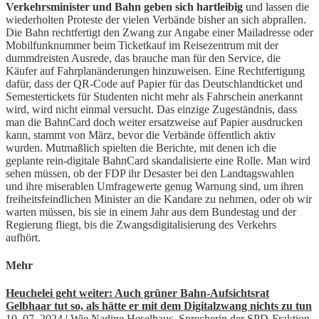
Verkehrsminister und Bahn geben sich hartleibig
und lassen die
wiederholten Proteste der vielen Verbände bisher an sich abprallen.
Die Bahn rechtfertigt den Zwang zur Angabe einer Mailadresse oder
Mobilfunknummer beim Ticketkauf im Reisezentrum mit der
dummdreisten Ausrede, das brauche man für den Service, die
Käufer auf Fahrplanänderungen hinzuweisen. Eine Rechtfertigung
dafür, dass der QR-Code auf Papier für das Deutschlandticket und
Semestertickets für Studenten nicht mehr als Fahrschein anerkannt
wird, wird nicht einmal versucht. Das einzige Zugeständnis, dass
man die BahnCard doch weiter ersatzweise auf Papier ausdrucken
kann, stammt von März, bevor die Verbände öffentlich aktiv
wurden. Mutmaßlich spielten die Berichte, mit denen ich die
geplante rein-digitale BahnCard skandalisierte eine Rolle. Man wird
sehen müssen, ob der FDP ihr Desaster bei den Landtagswahlen
und ihre miserablen Umfragewerte genug Warnung sind, um ihren
freiheitsfeindlichen Minister an die Kandare zu nehmen, oder ob wir
warten müssen, bis sie in einem Jahr aus dem Bundestag und der
Regierung fliegt, bis die Zwangsdigitalisierung des Verkehrs
aufhört.
Mehr
Heuchelei geht weiter: Auch grüner Bahn-Aufsichtsrat
Gelbhaar tut so, als hätte er mit dem Digitalzwang nichts zu tun
10. 07. 2024 | Wie Nadine Heselhaus, Sprecherin der SPD-Fraktion