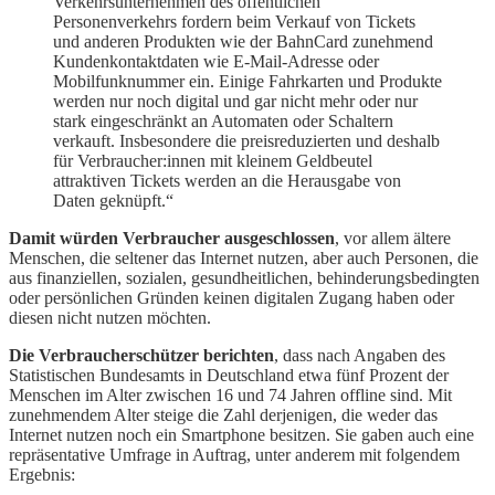
Verkehrsunternehmen des öffentli­chen
Personenverkehrs fordern beim Verkauf von Tickets
und anderen Produk­ten wie der BahnCard zunehmend
Kundenkontaktdaten wie E-Mail-Adresse o­der
Mobilfunknummer ein. Einige Fahrkarten und Produkte
werden nur noch di­gital und gar nicht mehr oder nur
stark eingeschränkt an Automaten oder Schal­tern
verkauft. Insbesondere die preisreduzierten und deshalb
für Verbrau­cher:innen mit kleinem Geldbeutel
attraktiven Tickets werden an die Heraus­gabe von
Daten geknüpft.“
Damit würden Verbraucher ausgeschlossen
, vor allem ältere
Menschen, die seltener das Internet nutzen, aber auch Personen, die
aus finanziellen, sozialen, gesundheitlichen, behinderungsbedingten
oder persönlichen Gründen keinen digitalen Zugang haben oder
diesen nicht nutzen möchten.
Die Verbraucherschützer berichten
, dass nach Angaben des
Statistischen Bundesamts in Deutschland etwa fünf Prozent der
Menschen im Alter zwischen 16 und 74 Jahren offline sind. Mit
zunehmendem Alter steige die Zahl derjenigen, die weder das
Internet nutzen noch ein Smartphone besitzen. Sie gaben auch eine
repräsentative Umfrage in Auftrag, unter anderem mit folgendem
Ergebnis: