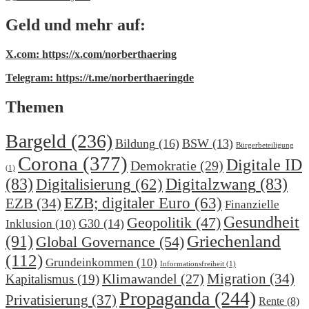
Geld und mehr auf:
X.com: https://x.com/norberthaering
Telegram: https://t.me/norberthaeringde
Themen
Bargeld
(236)
Bildung
(16)
BSW
(13)
Bürgerbeteiligung
Corona
(377)
Digitale ID
Demokratie
(29)
(1)
(83)
Digitalzwang
(83)
Digitalisierung
(62)
EZB; digitaler Euro
(63)
EZB
(34)
Finanzielle
Gesundheit
Geopolitik
(47)
G30
(14)
Inklusion
(10)
(91)
Griechenland
Global Governance
(54)
(112)
Grundeinkommen
(10)
Informationsfreiheit
(1)
Migration
(34)
Klimawandel
(27)
Kapitalismus
(19)
Propaganda
(244)
Privatisierung
(37)
Rente
(8)