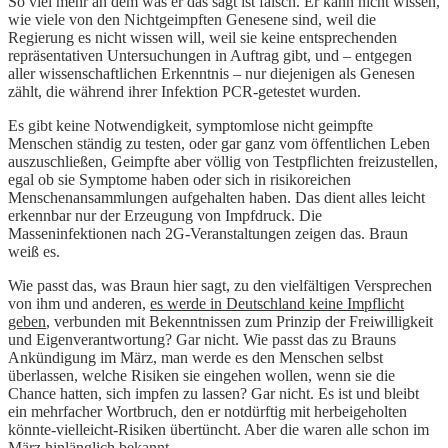
So viel mehr an dem was er das sagt ist falsch. Er kann nicht wissen,
wie viele von den Nichtgeimpften Genesene sind, weil die
Regierung es nicht wissen will, weil sie keine entsprechenden
repräsentativen Untersuchungen in Auftrag gibt, und – entgegen
aller wissenschaftlichen Erkenntnis – nur diejenigen als Genesen
zählt, die während ihrer Infektion PCR-getestet wurden.
Es gibt keine Notwendigkeit, symptomlose nicht geimpfte
Menschen ständig zu testen, oder gar ganz vom öffentlichen Leben
auszuschließen, Geimpfte aber völlig von Testpflichten freizustellen,
egal ob sie Symptome haben oder sich in risikoreichen
Menschenansammlungen aufgehalten haben. Das dient alles leicht
erkennbar nur der Erzeugung von Impfdruck. Die
Masseninfektionen nach 2G-Veranstaltungen zeigen das. Braun
weiß es.
Wie passt das, was Braun hier sagt, zu den vielfältigen Versprechen
von ihm und anderen,
es werde in Deutschland keine Impflicht
geben
, verbunden mit Bekenntnissen zum Prinzip der Freiwilligkeit
und Eigenverantwortung? Gar nicht. Wie passt das zu Brauns
Ankündigung im März, man werde es den Menschen selbst
überlassen, welche Risiken sie eingehen wollen, wenn sie die
Chance hatten, sich impfen zu lassen? Gar nicht. Es ist und bleibt
ein mehrfacher Wortbruch, den er notdürftig mit herbeigeholten
könnte-vielleicht-Risiken übertüncht. Aber die waren alle schon im
März hinlänglich bekannt.