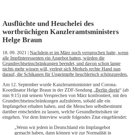
Skip
Ausflüchte und Heuchelei des
to
wortbrüchigen Kanzleramtsministers
content
Helge Braun
18. 09. 2021 |
Nachdem er im März noch versprochen hatte, wenn
alle Impfinteressenten ein Angebot hatten, würden die
Grundrechtseinschränkungen beendet, und davon schon lange
nichts mehr wissen will, verlegt sich Merkels rechte Hand nun
darauf, die Schikanen für Ungeimpfte heuchlerisch schönzureden.
Am 12. September wurde Kanzleramtsminister und Corona-
Koordinator Helge Braun in der ZDF-Sendung „
Berlin direkt
“ (ab
min 9:15) mit seinem Versprechen von März konfrontiert, mit den
Grundrechtseinschränkungen aufzuhören, sobald alle ein
Impfangebot erhalten haben, und die Menschen selbstbestimmt
darüber entscheiden zu lassen, welche Gesundheitsrisiken sie
eingehen. Vor dem Interview wurde folgendes Zitat eingeblendet:
„Wenn wir jedem in Deutschland ein Impfangebot
gemacht haben, dann können wir zur Normalität in