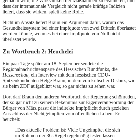
gemacht wird, die Wirksamkeit der Maßnahmen zu evaluieren, und
dass der internationale Vergleich nicht gerade kräftige Indizien
liefert, dass sie wirken, spielt keine Rolle.
Nicht im Ansatz liefert Braun ein Argument dafür, warum das
Gesundheitssystem bei einer Impfquote von zwei Dritteln überlastet
werden könnte, wenn es bei einer Impfquote von Null nicht
überlastet wurde.
Zu Wortbruch 2: Heuchelei
Ein paar Tage später am 18. September sendete die
Regionalnachrichtensparte des Hessischen Rundfunks, die
Hessenschau,
ein
Interview
mit dem hessischen CDU-
Spitzenkandidaten Helge Braun, in dem von kritischer Distanz, wie
sie beim ZDF aufgeblitzt war, so gar nichts zu sehen war.
Dort darf Braun den anderen Wortbruch der Regierung schönreden,
der so gar nicht zu seinem Bekenntnis zur Eigenverantwortung der
Bürger von März passt: die indirekte Impfpflicht durch gezielten
Ausschluss der Nichtgeimpften vom öffentlichen Leben. Er
heuchelt:
„Das aktuelle Problem ist: Viele Ungeimpfte, die sich
im Rahmen der 3G-Regel regelmäßig testen lassen