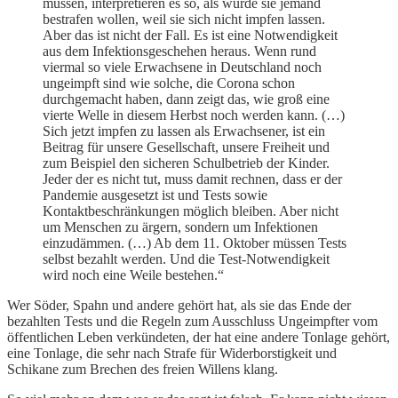
müssen, interpretieren es so, als würde sie jemand
bestrafen wollen, weil sie sich nicht impfen lassen.
Aber das ist nicht der Fall. Es ist eine Notwendigkeit
aus dem Infektionsgeschehen heraus. Wenn rund
viermal so viele Erwachsene in Deutschland noch
ungeimpft sind wie solche, die Corona schon
durchgemacht haben, dann zeigt das, wie groß eine
vierte Welle in diesem Herbst noch werden kann. (…)
Sich jetzt impfen zu lassen als Erwachsener, ist ein
Beitrag für unsere Gesellschaft, unsere Freiheit und
zum Beispiel den sicheren Schulbetrieb der Kinder.
Jeder der es nicht tut, muss damit rechnen, dass er der
Pandemie ausgesetzt ist und Tests sowie
Kontaktbeschränkungen möglich bleiben. Aber nicht
um Menschen zu ärgern, sondern um Infektionen
einzudämmen. (…) Ab dem 11. Oktober müssen Tests
selbst bezahlt werden. Und die Test-Notwendigkeit
wird noch eine Weile bestehen.“
Wer Söder, Spahn und andere gehört hat, als sie das Ende der
bezahlten Tests und die Regeln zum Ausschluss Ungeimpfter vom
öffentlichen Leben verkündeten, der hat eine andere Tonlage gehört,
eine Tonlage, die sehr nach Strafe für Widerborstigkeit und
Schikane zum Brechen des freien Willens klang.