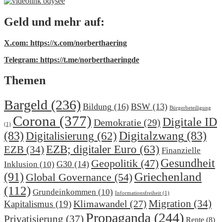
Geld und mehr auf:
X.com: https://x.com/norberthaering
Telegram: https://t.me/norberthaeringde
Themen
Bargeld
(236)
Bildung
(16)
BSW
(13)
Bürgerbeteiligung
Corona
(377)
Digitale ID
Demokratie
(29)
(1)
(83)
Digitalzwang
(83)
Digitalisierung
(62)
EZB; digitaler Euro
(63)
EZB
(34)
Finanzielle
Gesundheit
Geopolitik
(47)
G30
(14)
Inklusion
(10)
(91)
Griechenland
Global Governance
(54)
(112)
Grundeinkommen
(10)
Informationsfreiheit
(1)
Migration
(34)
Klimawandel
(27)
Kapitalismus
(19)
Propaganda
(244)
Privatisierung
(37)
Rente
(8)