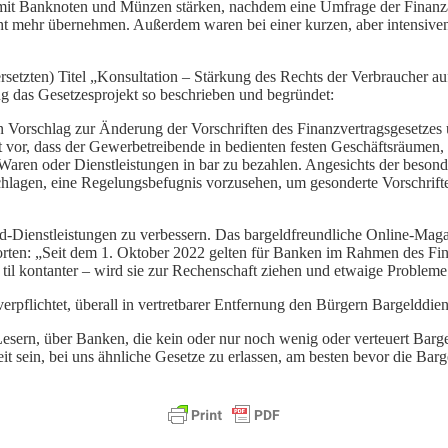
it Banknoten und Münzen stärken, nachdem eine Umfrage der Finanzau
icht mehr übernehmen. Außerdem waren bei einer kurzen, aber intensiv
etzten) Titel „Konsultation – Stärkung des Rechts der Verbraucher a
g das Gesetzesprojekt so beschrieben und begründet:
inen Vorschlag zur Änderung der Vorschriften des Finanzvertragsgesetze
t vor, dass der Gewerbetreibende in bedienten festen Geschäftsräumen,
se Waren oder Dienstleistungen in bar zu bezahlen. Angesichts der b
hlagen, eine Regelungsbefugnis vorzusehen, um gesonderte Vorschrifte
d-Dienstleistungen zu verbessern. Das bargeldfreundliche Online-Mag
rten: „Seit dem 1. Oktober 2022 gelten für Banken im Rahmen des Fi
 til kontanter – wird sie zur Rechenschaft ziehen und etwaige Problem
erpflichtet, überall in vertretbarer Entfernung den Bürgern Bargelddien
d Lesern, über Banken, die kein oder nur noch wenig oder verteuert 
 sein, bei uns ähnliche Gesetze zu erlassen, am besten bevor die Barg