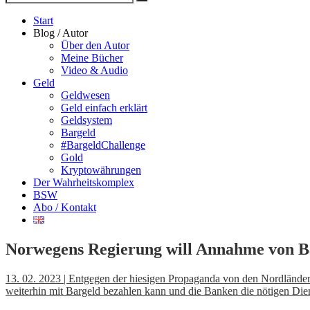
Suche
nach
Start
Blog / Autor
Über den Autor
Meine Bücher
Video & Audio
Geld
Geldwesen
Geld einfach erklärt
Geldsystem
Bargeld
#BargeldChallenge
Gold
Kryptowährungen
Der Wahrheitskomplex
BSW
Abo / Kontakt
Norwegens Regierung will Annahme von B
13. 02. 2023 | Entgegen der hiesigen Propaganda von den Nordlände
weiterhin mit Bargeld bezahlen kann und die Banken die nötigen Dien