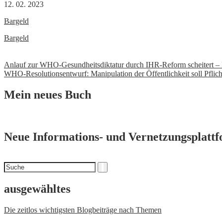
12. 02. 2023
Bargeld
Bargeld
Beitrags-
Anlauf zur WHO-Gesundheitsdiktatur durch IHR-Reform scheitert – F
WHO-Resolutionsentwurf: Manipulation der Öffentlichkeit soll Pflic
Navigation
Mein neues Buch
Neue Informations- und Vernetzungsplatt
Suchen
Suche
nach
ausgewähltes
Die zeitlos wichtigsten Blogbeiträge nach Themen