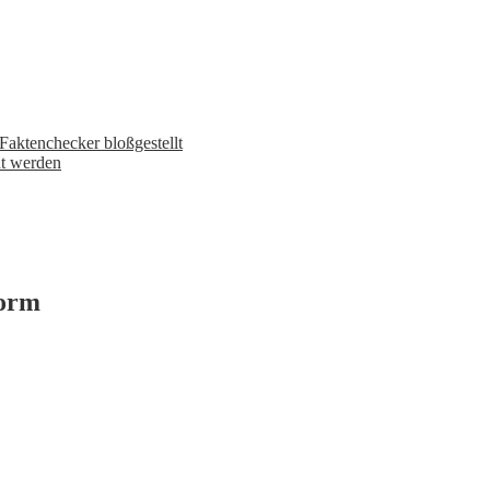
aktenchecker bloßgestellt
ht werden
form