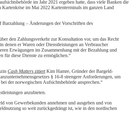
fsichtsbehörde im Jahr 2021 ergeben hatte, dass viele Banken die
en Kartenkrise im Mai 2022 Kartenterminals im ganzen Land
uf Barzahlung – Änderungen der Vorschriften des
s über den Zahlungsverkehr zur Konsultation vor, um das Recht
 in denen er Waren oder Dienstleistungen an Verbraucher
esonderen Erwägungen im Zusammenhang mit der Bezahlung und
n für diese Dienste zu ermöglichen.“
azin
Cash Matters
zitiert
Kim Hamre, Gründer der Bargeld-
nanzunternehmensgesetzes § 16-8 strengere Anforderungen, um
e bei der norwegischen Aufsichtsbehörde ansprechen.“
stleistungen anzubieten.
Bargeld von Gewerbekunden annehmen und ausgeben und von
eldnutzung so weit zurückgedrängt ist, wie in den nordischen