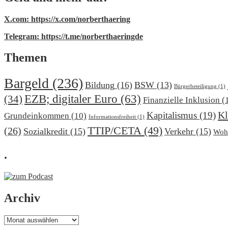
X.com: https://x.com/norberthaering
Telegram: https://t.me/norberthaeringde
Themen
Bargeld
(236)
Bildung
(16)
BSW
(13)
Bürgerbeteiligung
(1)
EZB; digitaler Euro
(63)
(34)
Finanzielle Inklusion
(
Kl
Kapitalismus
(19)
Grundeinkommen
(10)
Informationsfreiheit
(1)
TTIP/CETA
(49)
(26)
Sozialkredit
(15)
Verkehr
(15)
Woh
.
Archiv
Archiv