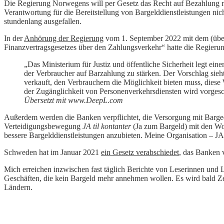
Die Regierung Norwegens will per Gesetz das Recht auf Bezahlung m
Verantwortung für die Bereitstellung von Bargelddienstleistungen n
stundenlang ausgefallen.
In der
Anhörung der Regierung
vom 1. September 2022 mit dem (übers
Finanzvertragsgesetzes über den Zahlungsverkehr“ hatte die Regierun
„Das Ministerium für Justiz und öffentliche Sicherheit legt e
der Verbraucher auf Barzahlung zu stärken. Der Vorschlag sieh
verkauft, den Verbrauchern die Möglichkeit bieten muss, die
der Zugänglichkeit von Personenverkehrsdiensten wird vorgesc
Übersetzt mit www.DeepL.com
Außerdem werden die Banken verpflichtet, die Versorgung mit Barge
Verteidigungsbewegung
JA til kontanter
(Ja zum Bargeld) mit den Wo
bessere Bargelddienstleistungen anzubieten. Meine Organisation – JA
Schweden hat im Januar 2021
ein Gesetz verabschiedet
, das Banken v
Mich erreichen inzwischen fast täglich Berichte von Leserinnen un
Geschäften, die kein Bargeld mehr annehmen wollen. Es wird bald Zeit
Ländern.