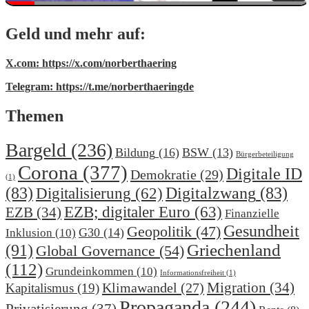
Geld und mehr auf:
X.com: https://x.com/norberthaering
Telegram: https://t.me/norberthaeringde
Themen
Bargeld
(236)
Bildung
(16)
BSW
(13)
Bürgerbeteiligung
Corona
(377)
Digitale ID
Demokratie
(29)
(1)
(83)
Digitalzwang
(83)
Digitalisierung
(62)
EZB; digitaler Euro
(63)
EZB
(34)
Finanzielle
Gesundheit
Geopolitik
(47)
G30
(14)
Inklusion
(10)
(91)
Griechenland
Global Governance
(54)
(112)
Grundeinkommen
(10)
Informationsfreiheit
(1)
Migration
(34)
Klimawandel
(27)
Kapitalismus
(19)
Propaganda
(244)