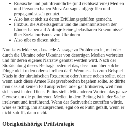
Russische und putinfreundliche (und rechtsextreme) Medien
und Personen haben Merz Aussage aufgegriffen und
propagandistisch genutzt.
Also hat er sich zu deren Erfüllungsgehilfen gemacht.
Flixbus, die Arbeitsagentur und die Innenministerien der
Länder haben auf Anfrage keine „belastbaren Erkenntnisse“
über Sozialtourismus von Ukrainern.
Also gibt es diesen nicht.
Nun ist es leider so, dass jede Aussage zu Problemen in, mit oder
durch die Ukraine oder Ukrainer von derartigen Medien verbreitet
und für deren eigenes Narrativ genutzt werden wird. Nach der
Stoßrichtung dieses Beitrags bedeutet das, dass man über solche
Dinge nicht reden oder schreiben darf. Wenn es also zum Beispiel
Nazis in der ukrainischen Regierung oder Armee geben sollte, oder
wenn auch diese Armee Kriegsverbrechen begehen sollte, so dürfte
man das auf keinen Fall ansprechen oder gar kritisieren, weil man
sich sonst in den Dienst Putins stellt. Mit anderen Worten: das ganze
Gewese um die putintreuen Medien in dem Beitrag ist in der Sache
irrelevant und irreführend. Wenn der Sachverhalt zutreffen würde,
wäre es richtig, ihn anzusprechen, egal ob es Putin gefällt, wenn er
nicht zutrifft, dann nicht.
Obrigkeitshörige Prüfstrategie