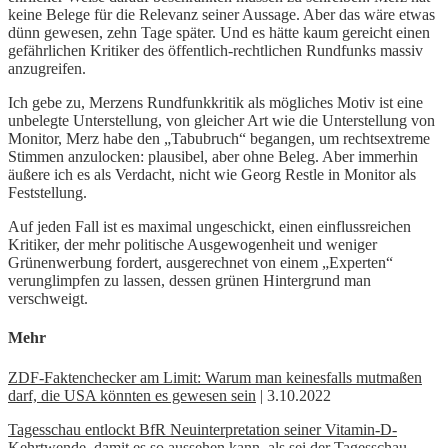
keine Belege für die Relevanz seiner Aussage. Aber das wäre etwas
dünn gewesen, zehn Tage später. Und es hätte kaum gereicht einen
gefährlichen Kritiker des öffentlich-rechtlichen Rundfunks massiv
anzugreifen.
Ich gebe zu, Merzens Rundfunkkritik als mögliches Motiv ist eine
unbelegte Unterstellung, von gleicher Art wie die Unterstellung von
Monitor, Merz habe den „Tabubruch“ begangen, um rechtsextreme
Stimmen anzulocken: plausibel, aber ohne Beleg. Aber immerhin
äußere ich es als Verdacht, nicht wie Georg Restle in Monitor als
Feststellung.
Auf jeden Fall ist es maximal ungeschickt, einen einflussreichen
Kritiker, der mehr politische Ausgewogenheit und weniger
Grünenwerbung fordert, ausgerechnet von einem „Experten“
verunglimpfen zu lassen, dessen grünen Hintergrund man
verschweigt.
Mehr
ZDF-Faktenchecker am Limit: Warum man keinesfalls mutmaßen
darf, die USA könnten es gewesen sein
| 3.10.2022
Tagesschau entlockt BfR Neuinterpretation seiner Vitamin-D-
Kehrtwende, damit es so aussehen kann, als sei der Tagesschau-