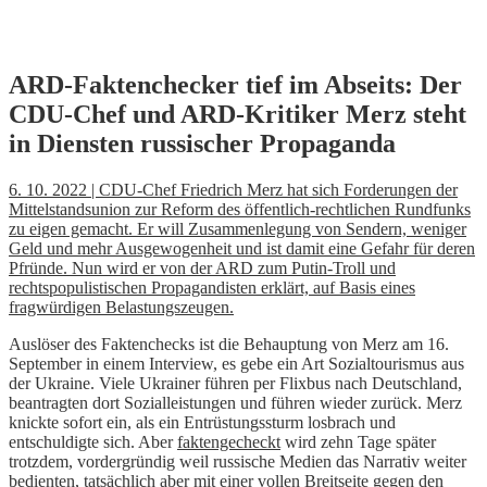
Skip
ARD-Faktenchecker tief im Abseits: Der
to
CDU-Chef und ARD-Kritiker Merz steht
content
in Diensten russischer Propaganda
6. 10. 2022 | CDU-Chef Friedrich Merz hat sich Forderungen der
Mittelstandsunion zur Reform des öffentlich-rechtlichen Rundfunks
zu eigen gemacht. Er will Zusammenlegung von Sendern, weniger
Geld und mehr Ausgewogenheit und ist damit eine Gefahr für deren
Pfründe. Nun wird er von der ARD zum Putin-Troll und
rechtspopulistischen Propagandisten erklärt, auf Basis eines
fragwürdigen Belastungszeugen.
Auslöser des Faktenchecks ist die Behauptung von Merz am 16.
September in einem Interview, es gebe ein Art Sozialtourismus aus
der Ukraine. Viele Ukrainer führen per Flixbus nach Deutschland,
beantragten dort Sozialleistungen und führen wieder zurück. Merz
knickte sofort ein, als ein Entrüstungssturm losbrach und
entschuldigte sich. Aber
faktengecheckt
wird zehn Tage später
trotzdem, vordergründig weil russische Medien das Narrativ weiter
bedienten, tatsächlich aber mit einer vollen Breitseite gegen den