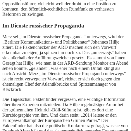
Oppositionsführer, vielleicht weil der droht in eine Position zu
kommen, den öffentlich-rechtlichen Rundfunk zu verhassten
Reformen zu zwingen.
Im Dienste russischer Propaganda
Merz sei „im Dienste russischer Propaganda“ unterwegs, wird der
„Berliner Kommunikations- und Politikberater“ Johannes Hillje
zitiert. Die Faktenchecker der ARD machen sich den Vorwurf
erkennbar zu eigen, ja spitzen ihn noch zu. Das „unterwegs“ haben
sie außerhalb der Anführungszeichen gesetzt. Es stammt von ihnen.
Gesagt hat Hillje, wie man in der ARD-Sendung Monitor am Abend
sehen konnte, „gelandet“, was eher nach einem Unfall klingt als
nach Absicht. Merz „im Dienste russischer Propaganda unterwegs“
ist ein recht verwegener Vorwurf, richtet er sich doch gegen den
ehemaligen Chef der Atlantikbrücke und Spitzenmanager von
Blackrock.
Die Tagesschau-Faktenfinder vergessen, eine wichtige Information
über ihren Experten mitzuteilen. Da Hillje regelmäßiger Autor bei
der grünennahen Heinrich-Böll-Stiftung ist, gibt es dort eine
Kurzbiographie
von ihm. Und darin steht: „2014 leitete er den
Europawahlkampf der Europäischen Grünen Partei.“ Der
Faktenfinder hat also die politische Konkurrenz gefragt, was sie von
Friedrich Merz hält und das als vermeintlich neutrales Expertenurteil