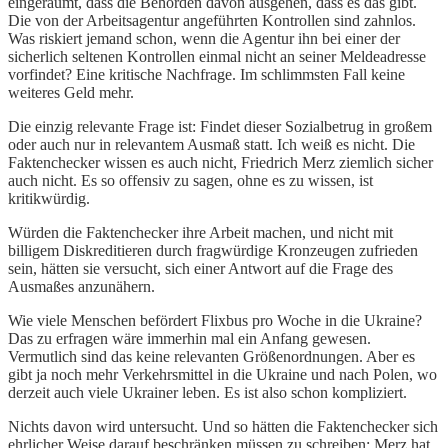
eingeräumt, dass die Behörden davon ausgehen, dass es das gibt.
Die von der Arbeitsagentur angeführten Kontrollen sind zahnlos.
Was riskiert jemand schon, wenn die Agentur ihn bei einer der
sicherlich seltenen Kontrollen einmal nicht an seiner Meldeadresse
vorfindet? Eine kritische Nachfrage. Im schlimmsten Fall keine
weiteres Geld mehr.
Die einzig relevante Frage ist: Findet dieser Sozialbetrug in großem
oder auch nur in relevantem Ausmaß statt. Ich weiß es nicht. Die
Faktenchecker wissen es auch nicht, Friedrich Merz ziemlich sicher
auch nicht. Es so offensiv zu sagen, ohne es zu wissen, ist
kritikwürdig.
Würden die Faktenchecker ihre Arbeit machen, und nicht mit
billigem Diskreditieren durch fragwürdige Kronzeugen zufrieden
sein, hätten sie versucht, sich einer Antwort auf die Frage des
Ausmaßes anzunähern.
Wie viele Menschen befördert Flixbus pro Woche in die Ukraine?
Das zu erfragen wäre immerhin mal ein Anfang gewesen.
Vermutlich sind das keine relevanten Größenordnungen. Aber es
gibt ja noch mehr Verkehrsmittel in die Ukraine und nach Polen, wo
derzeit auch viele Ukrainer leben. Es ist also schon kompliziert.
Nichts davon wird untersucht. Und so hätten die Faktenchecker sich
ehrlicher Weise darauf beschränken müssen zu schreiben: Merz hat