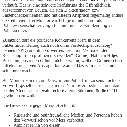
verkauft. Das ist eine schwere Irreführung der Öffentlichkeit,
ausgerechnet von Leuten, die sich „Faktenfinder“ bzw.
Faktenchecker nennen und mit diesem Anspruch regelmäßig andere
diskreditieren. Bei Monitor wird Hillje mündlich nur als
Politikwissenschaftler vorgestellt und in einer Einblendung als
Politikberater.
Zusätzlich darf die politische Konkurrenz Merz in dem
Faktenfinder-Beitrag auch noch ohne Versteckspiel „schäbig“
nennen (SPD) und ihm vorwerfen, „sich mit Methoden der
Rechtspopulisten profilieren zu wollen“ (Grüne). Hat man Hiljes
Beziehungen zu den Grünen nicht erwähnt, weil die Grünen schon
mit einer negativen Aussage dran waren? Das würde es fast noch
schlimmer machen.
Bei Monitor kommt zum Vorwurf ein Putin-Troll zu sein, noch der
Vorwurf, gezielt ein rechtsextremes Narrativ zu bedienen und damit
bei der Niedersachsenwahl rechtsextreme Stimmen für die CDU
gewinnen zu wollen.
Die Beweiskette gegen Merz ist schlicht:
Russische und putinfreundliche Medien und Personen haben
den Vorwurf schon vor Merz verbreitet.
Also hat er ihn von diesen.