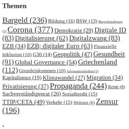
Themen
Bargeld
(236)
Bildung
(16)
BSW
(13)
Bürgerbeteiligung
Corona
(377)
Digitale ID
Demokratie
(29)
(1)
(83)
Digitalzwang
(83)
Digitalisierung
(62)
EZB; digitaler Euro
(63)
EZB
(34)
Finanzielle
Gesundheit
Geopolitik
(47)
G30
(14)
Inklusion
(10)
(91)
Griechenland
Global Governance
(54)
(112)
Grundeinkommen
(10)
Informationsfreiheit
(1)
Migration
(34)
Klimawandel
(27)
Kapitalismus
(19)
Propaganda
(244)
Privatisierung
(37)
Rente
(8)
Sachverständigenrat
(26)
Sozialkredit
(15)
Zensur
TTIP/CETA
(49)
Verkehr
(15)
Wohnen
(6)
(196)
.