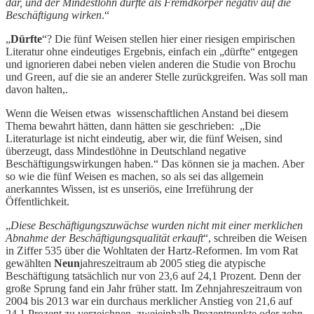
dar, und der Mindestlohn dürfte als Fremdkörper negativ auf die
Beschäftigung wirken
.“
„
Dürfte
“? Die fünf Weisen stellen hier einer riesigen empirischen
Literatur ohne eindeutiges Ergebnis, einfach ein „dürfte“ entgegen
und ignorieren dabei neben vielen anderen die Studie von Brochu
und Green, auf die sie an anderer Stelle zurückgreifen. Was soll man
davon halten,.
Wenn die Weisen etwas wissenschaftlichen Anstand bei diesem
Thema bewahrt hätten, dann hätten sie geschrieben: „Die
Literaturlage ist nicht eindeutig, aber wir, die fünf Weisen, sind
überzeugt, dass Mindestlöhne in Deutschland negative
Beschäftigungswirkungen haben.“ Das können sie ja machen. Aber
so wie die fünf Weisen es machen, so als sei das allgemein
anerkanntes Wissen, ist es unseriös, eine Irreführung der
Öffentlichkeit.
„
Diese Beschäftigungszuwächse wurden nicht mit einer merklichen
Abnahme der Beschäftigungsqualität erkauft
“, schreiben die Weisen
in Ziffer 535 über die Wohltaten der Hartz-Reformen. Im vom Rat
gewählten
Neun
jahreszeitraum ab 2005 stieg die atypische
Beschäftigung tatsächlich nur von 23,6 auf 24,1 Prozent. Denn der
große Sprung fand ein Jahr früher statt. Im Zehnjahreszeitraum von
2004 bis 2013 war ein durchaus merklicher Anstieg von 21,6 auf
24,1 Prozent zu verzeichnen, zweieinhalb Prozentpunkte oder zehn