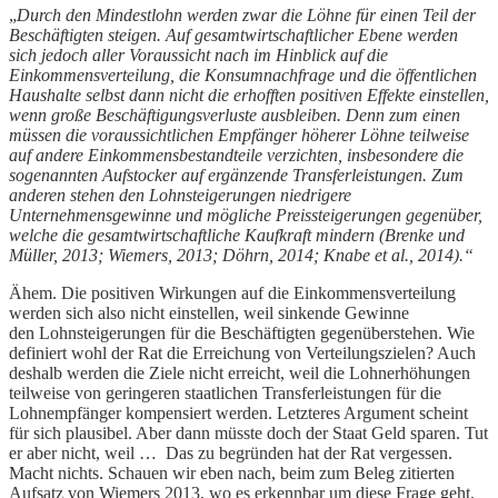
„
Durch den Mindestlohn werden zwar die Löhne für einen Teil der
Beschäftigten steigen. Auf gesamtwirtschaftlicher Ebene werden
sich jedoch aller Voraussicht nach im Hinblick auf die
Einkommensverteilung, die Konsumnachfrage und die öffentlichen
Haushalte selbst dann nicht die erhofften positiven Effekte einstellen,
wenn große Beschäftigungsverluste ausbleiben. Denn zum einen
müssen die voraussichtlichen Empfänger höherer Löhne teilweise
auf andere Einkommensbestandteile verzichten, insbesondere die
sogenannten Aufstocker auf ergänzende Transferleistungen. Zum
anderen stehen den Lohnsteigerungen niedrigere
Unternehmensgewinne und mögliche Preissteigerungen gegenüber,
welche die gesamtwirtschaftliche Kaufkraft mindern (Brenke und
Müller, 2013; Wiemers, 2013; Döhrn, 2014; Knabe et al., 2014).“
Ähem. Die positiven Wirkungen auf die Einkommensverteilung
werden sich also nicht einstellen, weil sinkende Gewinne
den Lohnsteigerungen für die Beschäftigten gegenüberstehen. Wie
definiert wohl der Rat die Erreichung von Verteilungszielen? Auch
deshalb werden die Ziele nicht erreicht, weil die Lohnerhöhungen
teilweise von geringeren staatlichen Transferleistungen für die
Lohnempfänger kompensiert werden. Letzteres Argument scheint
für sich plausibel. Aber dann müsste doch der Staat Geld sparen. Tut
er aber nicht, weil … Das zu begründen hat der Rat vergessen.
Macht nichts. Schauen wir eben nach, beim zum Beleg zitierten
Aufsatz von Wiemers 2013, wo es erkennbar um diese Frage geht.