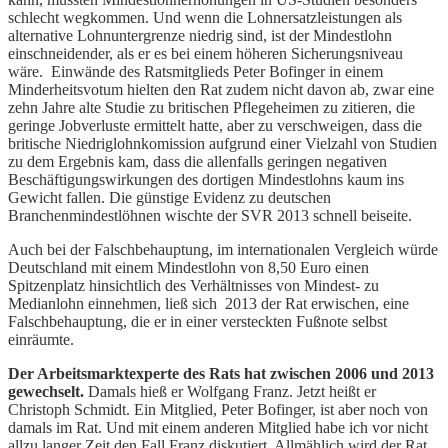
schlecht wegkommen. Und wenn die Lohnersatzleistungen als
alternative Lohnuntergrenze niedrig sind, ist der Mindestlohn
einschneidender, als er es bei einem höheren Sicherungsniveau
wäre. Einwände des Ratsmitglieds Peter Bofinger in einem
Minderheitsvotum hielten den Rat zudem nicht davon ab, zwar eine
zehn Jahre alte Studie zu britischen Pflegeheimen zu zitieren, die
geringe Jobverluste ermittelt hatte, aber zu verschweigen, dass die
britische Niedriglohnkomission aufgrund einer Vielzahl von Studien
zu dem Ergebnis kam, dass die allenfalls geringen negativen
Beschäftigungswirkungen des dortigen Mindestlohns kaum ins
Gewicht fallen. Die günstige Evidenz zu deutschen
Branchenmindestlöhnen wischte der SVR 2013 schnell beiseite.
Auch bei der Falschbehauptung, im internationalen Vergleich würde
Deutschland mit einem Mindestlohn von 8,50 Euro einen
Spitzenplatz hinsichtlich des Verhältnisses von Mindest- zu
Medianlohn einnehmen, ließ sich 2013 der Rat erwischen, eine
Falschbehauptung, die er in einer versteckten Fußnote selbst
einräumte.
Der Arbeitsmarktexperte des Rats hat zwischen 2006 und 2013
gewechselt.
Damals hieß er Wolfgang Franz. Jetzt heißt er
Christoph Schmidt. Ein Mitglied, Peter Bofinger, ist aber noch von
damals im Rat. Und mit einem anderen Mitglied habe ich vor nicht
allzu langer Zeit den Fall Franz diskutiert. Allmählich wird der Rat