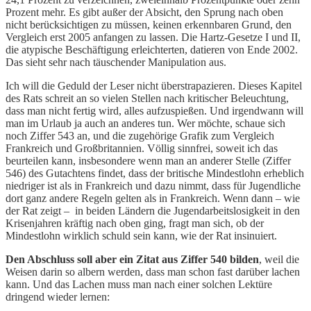
Prozent mehr. Es gibt außer der Absicht, den Sprung nach oben
nicht berücksichtigen zu müssen, keinen erkennbaren Grund, den
Vergleich erst 2005 anfangen zu lassen. Die Hartz-Gesetze I und II,
die atypische Beschäftigung erleichterten, datieren von Ende 2002.
Das sieht sehr nach täuschender Manipulation aus.
Ich will die Geduld der Leser nicht überstrapazieren. Dieses Kapitel
des Rats schreit an so vielen Stellen nach kritischer Beleuchtung,
dass man nicht fertig wird, alles aufzuspießen. Und irgendwann will
man im Urlaub ja auch an anderes tun. Wer möchte, schaue sich
noch Ziffer 543 an, und die zugehörige Grafik zum Vergleich
Frankreich und Großbritannien. Völlig sinnfrei, soweit ich das
beurteilen kann, insbesondere wenn man an anderer Stelle (Ziffer
546) des Gutachtens findet, dass der britische Mindestlohn erheblich
niedriger ist als in Frankreich und dazu nimmt, dass für Jugendliche
dort ganz andere Regeln gelten als in Frankreich. Wenn dann – wie
der Rat zeigt – in beiden Ländern die Jugendarbeitslosigkeit in den
Krisenjahren kräftig nach oben ging, fragt man sich, ob der
Mindestlohn wirklich schuld sein kann, wie der Rat insinuiert.
Den Abschluss soll aber ein Zitat aus Ziffer 540 bilden
, weil die
Weisen darin so albern werden, dass man schon fast darüber lachen
kann. Und das Lachen muss man nach einer solchen Lektüre
dringend wieder lernen: