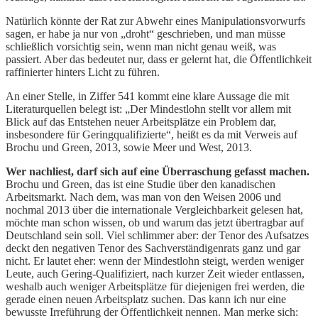
Natürlich könnte der Rat zur Abwehr eines Manipulationsvorwurfs
sagen, er habe ja nur von „droht“ geschrieben, und man müsse
schließlich vorsichtig sein, wenn man nicht genau weiß, was
passiert. Aber das bedeutet nur, dass er gelernt hat, die Öffentlichkeit
raffinierter hinters Licht zu führen.
An einer Stelle, in Ziffer 541 kommt eine klare Aussage die mit
Literaturquellen belegt ist: „Der Mindestlohn stellt vor allem mit
Blick auf das Entstehen neuer Arbeitsplätze ein Problem dar,
insbesondere für Geringqualifizierte“, heißt es da mit Verweis auf
Brochu und Green, 2013, sowie Meer und West, 2013.
Wer nachliest, darf sich auf eine Überraschung gefasst machen.
Brochu und Green, das ist eine Studie über den kanadischen
Arbeitsmarkt. Nach dem, was man von den Weisen 2006 und
nochmal 2013 über die internationale Vergleichbarkeit gelesen hat,
möchte man schon wissen, ob und warum das jetzt übertragbar auf
Deutschland sein soll. Viel schlimmer aber: der Tenor des Aufsatzes
deckt den negativen Tenor des Sachverständigenrats ganz und gar
nicht. Er lautet eher: wenn der Mindestlohn steigt, werden weniger
Leute, auch Gering-Qualifiziert, nach kurzer Zeit wieder entlassen,
weshalb auch weniger Arbeitsplätze für diejenigen frei werden, die
gerade einen neuen Arbeitsplatz suchen. Das kann ich nur eine
bewusste Irreführung der Öffentlichkeit nennen. Man merke sich: