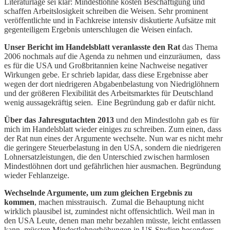
Literaturlage sei klar: Mindestlöhne kosten Beschäftigung und
schaffen Arbeitslosigkeit schreiben die Weisen. Sehr prominent
veröffentlichte und in Fachkreise intensiv diskutierte Aufsätze mit
gegenteiligem Ergebnis unterschlugen die Weisen einfach.
Unser Bericht im Handelsblatt veranlasste den Rat
das Thema
2006 nochmals auf die Agenda zu nehmen und einzuräumen, dass
es für die USA und Großbritannien keine Nachweise negativer
Wirkungen gebe. Er schrieb lapidar, dass diese Ergebnisse aber
wegen der dort niedrigeren Abgabenbelastung von Niedriglöhnern
und der größeren Flexibilität des Arbeitsmarktes für Deutschland
wenig aussagekräftig seien. Eine Begründung gab er dafür nicht.
Über das Jahresgutachten 2013
und den Mindestlohn gab es für
mich im Handelsblatt wieder einiges zu schreiben. Zum einen, dass
der Rat nun eines der Argumente wechselte. Nun war es nicht mehr
die geringere Steuerbelastung in den USA, sondern die niedrigeren
Lohnersatzleistungen, die den Unterschied zwischen harmlosen
Mindestlöhnen dort und gefährlichen hier ausmachen. Begründung
wieder Fehlanzeige.
Wechselnde Argumente, um zum gleichen Ergebnis zu
kommen
, machen misstrauisch. Zumal die Behauptung nicht
wirklich plausibel ist, zumindest nicht offensichtlich. Weil man in
den USA Leute, denen man mehr bezahlen müsste, leicht entlassen
kann, müssten Mindestlohnerhöhungen in US-Studien besonders