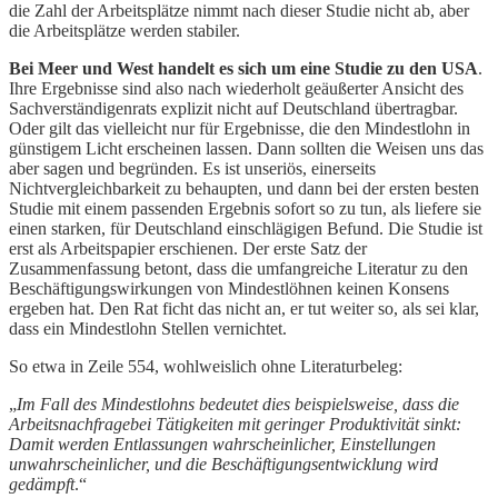
die Zahl der Arbeitsplätze nimmt nach dieser Studie nicht ab, aber
die Arbeitsplätze werden stabiler.
Bei Meer und West handelt es sich um eine Studie zu den USA
.
Ihre Ergebnisse sind also nach wiederholt geäußerter Ansicht des
Sachverständigenrats explizit nicht auf Deutschland übertragbar.
Oder gilt das vielleicht nur für Ergebnisse, die den Mindestlohn in
günstigem Licht erscheinen lassen. Dann sollten die Weisen uns das
aber sagen und begründen. Es ist unseriös, einerseits
Nichtvergleichbarkeit zu behaupten, und dann bei der ersten besten
Studie mit einem passenden Ergebnis sofort so zu tun, als liefere sie
einen starken, für Deutschland einschlägigen Befund. Die Studie ist
erst als Arbeitspapier erschienen. Der erste Satz der
Zusammenfassung betont, dass die umfangreiche Literatur zu den
Beschäftigungswirkungen von Mindestlöhnen keinen Konsens
ergeben hat. Den Rat ficht das nicht an, er tut weiter so, als sei klar,
dass ein Mindestlohn Stellen vernichtet.
So etwa in Zeile 554, wohlweislich ohne Literaturbeleg:
„
Im Fall des Mindestlohns bedeutet dies beispielsweise, dass die
Arbeitsnachfragebei Tätigkeiten mit geringer Produktivität sinkt:
Damit werden Entlassungen wahrscheinlicher, Einstellungen
unwahrscheinlicher, und die Beschäftigungsentwicklung wird
gedämpft
.“