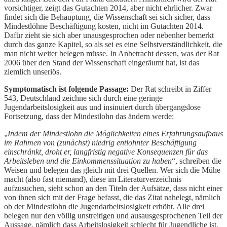
vorsichtiger, zeigt das Gutachten 2014, aber nicht ehrlicher. Zwar
findet sich die Behauptung, die Wissenschaft sei sich sicher, dass
Mindestlöhne Beschäftigung kosten, nicht im Gutachten 2014.
Dafür zieht sie sich aber unausgesprochen oder nebenher bemerkt
durch das ganze Kapitel, so als sei es eine Selbstverständlichkeit, die
man nicht weiter belegen müsse. In Anbetracht dessen, was der Rat
2006 über den Stand der Wissenschaft eingeräumt hat, ist das
ziemlich unseriös.
Symptomatisch ist folgende Passage:
Der Rat schreibt in Ziffer
543, Deutschland zeichne sich durch eine geringe
Jugendarbeitslosigkeit aus und insinuiert durch übergangslose
Fortsetzung, dass der Mindestlohn das ändern werde:
„
Indem der Mindestlohn die Möglichkeiten eines Erfahrungsaufbaus
im Rahmen von (zunächst) niedrig entlohnter Beschäftigung
einschränkt, droht er, langfristig negative Konsequenzen für das
Arbeitsleben und die Einkommenssituation zu haben
“, schreiben die
Weisen und belegen das gleich mit drei Quellen. Wer sich die Mühe
macht (also fast niemand), diese im Literaturverzeichnis
aufzusuchen, sieht schon an den Titeln der Aufsätze, dass nicht einer
von ihnen sich mit der Frage befasst, die das Zitat nahelegt, nämlich
ob der Mindestlohn die Jugendarbeitslosigkeit erhöht. Alle drei
belegen nur den völlig unstreitigen und ausausgesprochenen Teil der
Aussage, nämlich dass Arbeitslosigkeit schlecht für Jugendliche ist.