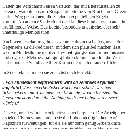
Hätten die Wirtschaftsweisen versucht, das mit Literaturstellen zu
belegen, wäre ihnen zum Beispiel die Studie von Brochu und Green
in den Weg gekommen, die zu einem gegenteiligen Ergebnis
kommt. An anderer Stelle zitiert der Rat diese Studie, wenn auch in
irreführender Weise. Das ist eine besonders unethische, aber sehr
unauffällige Manipulation.
Auch wenn es darum geht, das zentrale theoretische Argument der
Gegenseite zu diskreditieren, mit dem sich plausibel machen lässt,
warum Mindestlöhne nicht zu Beschäftigungsabbau führen müssen
und sogar zu Mehrbeschäftigung führen können, greifen die Weisen
in die unterste Schublade ihrer Kommode mit den faulen Tricks.
In Zeile 542 schreiben sie zunächst noch korrekt:
„
Von Mindestlohnbefürwortern wird als zentrales Argument
angeführt
, dass ein erheblicher Machtunterschied zwischen
Arbeitgebern und Arbeitnehmern bestünde, wodurch erstere ihre
Gewinnposition durch die Zahlung niedriger Löhne verbessern
würden
.“
Das Argument würde korrekt etwa so weitergehen. Die Arbeitgeber
erzielen Übergewinne, indem sie die Löhne niedrig halten. Auf
Kapazitätsausweitungen, für die sie nur dann genug Arbeitskräfte
finden würden, wenn sie allen mehr bezahlen, verzichten sie zur