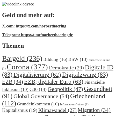
Geld und mehr auf:
X.com: https://x.com/norberthaering
Telegram: https://t.me/norberthaeringde
Themen
Bargeld
(236)
Bildung
(16)
BSW
(13)
Bürgerbeteiligung
Corona
(377)
Digitale ID
Demokratie
(29)
(1)
(83)
Digitalzwang
(83)
Digitalisierung
(62)
EZB; digitaler Euro
(63)
EZB
(34)
Finanzielle
Gesundheit
Geopolitik
(47)
G30
(14)
Inklusion
(10)
(91)
Griechenland
Global Governance
(54)
(112)
Grundeinkommen
(10)
Informationsfreiheit
(1)
Migration
(34)
Klimawandel
(27)
Kapitalismus
(19)