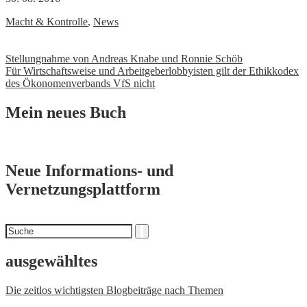
Macht & Kontrolle
,
News
Beitrags-
Stellungnahme von Andreas Knabe und Ronnie Schöb
Für Wirtschaftsweise und Arbeitgeberlobbyisten gilt der Ethikkodex
Navigation
des Ökonomenverbands VfS nicht
Mein neues Buch
Neue Informations- und
Vernetzungsplattform
Suchen
Suche
nach
ausgewähltes
Die zeitlos wichtigsten Blogbeiträge nach Themen