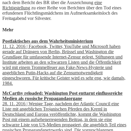
nach dem Bericht des BR über die Auszeichnung
eine
Richtigstellung
zu einer Reihe von Berichten über den Tod eines
erfundenen Flüchtlingsmädchens im Aufmerksamkeitsloch des
Freitagabend vor Silvester.
Mehr
Postfaktisches aus dem Wahrheitsministerium
11. 12. 2016 | Facebook, Twitter, YouTube und Microsoft haben
gerade auf Drängen von Berlin, Brüssel und Washington die
Grundlage für umfassende Internet-Zensur gelegt. Stiftungen und
Institute arbeiten an den schwarzen Listen und die Öffentlichkeit
wird mit einem Trommelfeuer aus Fake-News-Hysterie und
angeblichen Putin-Hacks auf die Zensurnotwendigkeit
eingeschworen. Für kritische Geister wird es sehr eng, wie damals,
1984.
McCarthy reloaded: Washington Post enttarnt einflussreiche
Medien als russische Propagandaorgane
28. 11. 2016 | Wenige Tage, nachdem der Atlantic Council eine
Liste mit angeblichen Trojanischen Pferden des Kreml in
Deutschland und Europa veröffentlichte, kommt die Washington
Post mit einem aufsehenerregenden Beitrag, in dem sie eine
schwarze Liste von US-Medien propagiert, die angeblich Teil eines
russischen Propagandanetzwerks sind. Die vorgeschlagenen