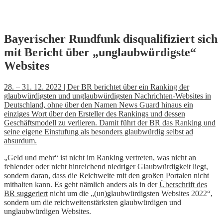
Skip
Bayerischer Rundfunk disqualifiziert sich
to
mit Bericht über „unglaubwürdigste“
content
Websites
28. – 31. 12. 2022 | Der BR berichtet über ein Ranking der
glaubwürdigsten und unglaubwürdigsten Nachrichten-Websites in
Deutschland, ohne über den Namen News Guard hinaus ein
einziges Wort über den Ersteller des Rankings und dessen
Geschäftsmodell zu verlieren. Damit führt der BR das Ranking und
seine eigene Einstufung als besonders glaubwürdig selbst ad
absurdum.
„Geld und mehr“ ist nicht im Ranking vertreten, was nicht an
fehlender oder nicht hinreichend niedriger Glaubwürdigkeit liegt,
sondern daran, dass die Reichweite mit den großen Portalen nicht
mithalten kann. Es geht nämlich anders als in der
Überschrift des
BR suggeriert
nicht um die „(un)glaubwürdigsten Websites 2022“,
sondern um die reichweitenstärksten glaubwürdigen und
unglaubwürdigen Websites.