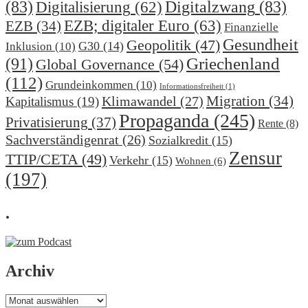
(83)
Digitalzwang
(83)
Digitalisierung
(62)
EZB; digitaler Euro
(63)
EZB
(34)
Finanzielle
Gesundheit
Geopolitik
(47)
G30
(14)
Inklusion
(10)
(91)
Griechenland
Global Governance
(54)
(112)
Grundeinkommen
(10)
Informationsfreiheit
(1)
Migration
(34)
Klimawandel
(27)
Kapitalismus
(19)
Propaganda
(245)
Privatisierung
(37)
Rente
(8)
Sachverständigenrat
(26)
Sozialkredit
(15)
Zensur
TTIP/CETA
(49)
Verkehr
(15)
Wohnen
(6)
(197)
.
Archiv
Archiv