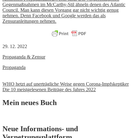
Gegenmaßnahmen im McCarthy-Stil ähneln denen des Atlantic
Council. Man kann diesen Vorgang gar nicht wichtig genug
nehmen. Denn Facebook und Google werden das als
Zensuranleitungen nehmen.
29. 12. 2022
Propaganda & Zensur
Propaganda
Beitrags-
WHO hetzt auf unerträgliche Weise gegen Corona-Impfskeptiker
Die 10 meistgelesenen Beiträge des Jahres 2022
Navigation
Mein neues Buch
Neue Informations- und
Vernetzungsplattform