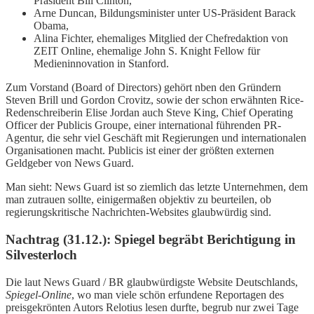
Präsident Bill Clinton,
Arne Duncan, Bildungsminister unter US-Präsident Barack
Obama,
Alina Fichter, ehemaliges Mitglied der Chefredaktion von
ZEIT Online, ehemalige John S. Knight Fellow für
Medieninnovation in Stanford.
Zum Vorstand (Board of Directors) gehört nben den Gründern
Steven Brill und Gordon Crovitz, sowie der schon erwähnten Rice-
Redenschreiberin Elise Jordan auch Steve King, Chief Operating
Officer der Publicis Groupe, einer international führenden PR-
Agentur, die sehr viel Geschäft mit Regierungen und internationalen
Organisationen macht. Publicis ist einer der größten externen
Geldgeber von News Guard.
Man sieht: News Guard ist so ziemlich das letzte Unternehmen, dem
man zutrauen sollte, einigermaßen objektiv zu beurteilen, ob
regierungskritische Nachrichten-Websites glaubwürdig sind.
Nachtrag (31.12.): Spiegel begräbt Berichtigung in
Silvesterloch
Die laut News Guard / BR glaubwürdigste Website Deutschlands,
Spiegel-Online
, wo man viele schön erfundene Reportagen des
preisgekrönten Autors Relotius lesen durfte, begrub nur zwei Tage