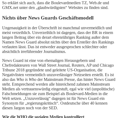
So erklärt sich auch, dass die Boulevardmedien TZ, Web.de und
GMX.net unter den „glaubwürdigsten“ Websites zu finden sind.
Nichts über News Guards Geschäftsmodell
Ungenauigkeit in der Überschrift ist manchmal unvermeidlich und
meist verzeihlich. Unverzeihlich ist dagegen, dass der BR in einem
langen Beitrag über ein derart ehrenrühriges Ranking außer dem
Namen News Guard absolut nichts über den Ersteller des Rankings
verlauten lässt. Das ist entweder ausgesprochen schlechter oder
absichtlich irreführender Journalismus.
News Guard ist eine von ehemaligen Herausgebern und
Chefredakteuren von Wall Street Journal, Reuters, AP und Chicago
Tribune 2018 gegründete und geleitete US-Organisation, die
Negativlisten vermeintlich unzuverlässiger Netzseiten erstellt. Es ist
also das
Who is Who
der Mainstream Presse, das hinter News Guard
steht. Entsprechend werden alle hinreichend zahmen Mainstream
Medien als vertrauenswürdig eingestuft, egal wie viel (unpolitische)
Falschmeldungen sie zum Beispiel als Boulevard-Medien in die
Welt setzen. „Unzuverlässig“ dagegen ist für News Guard ein
Synonym für „regierungskritisch“. Ostdeutsche über 40 kennen
diesen Jargon noch von der SED.
Wie die WHO die sozialen Medien kontrolliert