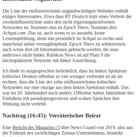
Die Liste der einflussreichsten unglaubwürdigen Websites enthält
einiges Interessantes. Etwa dass
RT Deutsch
trotz eines Verbots die
zweiteinflussreichste unter den nicht regierungskonformen
Netzseiten ist. Nummer eins ist
Epoch Times
, Nummer drei
Achgut.com
. Das ist, auch wenn es so aussieht, keine
Leseempfehlung, denn mir persönlich ist
Achgut
zu rechts und
manchmal unfair verunglimpfend,
Epoch Times
zu sektiererisch,
auch wenn dort oft Informationen gebracht werden, die man
anderswo nicht findet. Rubikon News ist auf Platz 9 die
höchstplatzierte Netzseite mit linker Ausrichtung.
Ich finde es ausgesprochen bedenklich, dass im linken Spektrum
kritisches Denken offenbar so viel weniger verbreitet ist als im
rechten, dass die Liste der zehn einflussreichsten kritischen
Netzseiten nur eine einzige aus dem linken Spektrum enthält. Das
war im 20. Jahrhundert noch anders. Offenbar haben Jahrzehnte des
Einlullens mit pseudoprogressiven und woken Sprüchen ihre
Wirkung nicht verfehlt.
Nachtrag (16:45): Verräterischer Beirat
Eine
Bericht des Magazins
c’t
über News Guard von 2019, also aus
der Frühzeit des zwielichtigen Zensur-Unternehmens, bemerkt