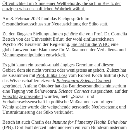
Öffentlichkeit im Sinne einer Weltbehörde, die sich in Besitz der
einzigen wissenschaftlichen Wahrheit wähnt.
Am 8. Februar 2023 fand das Fachgespräch im
Gesundheitsausschuss zur Neuausrichtung der Stiko statt.
Zu den längsten Stellungnahmen gehörte die von Prof. Dr. Cornelia
Betsch von der Universität Erfurt, der wohl einflussreichsten
Psycho-PR-Beraterin der Regierung.
Sie hat für die WHO
eine
global anwendbare Blaupause für Maßnahmen der Verhaltens- und
Meinungsmanipulation entwickelt.
Es gibt kaum ein pseudo-unabhängiges Gremium auf diesem
Gebiet, dem sie nicht vorsitzt oder wenigstens angehört. Zuletzt hat
sie zusammen mit
Prof. Julika Loss
vom Robert-Koch-Institut (RKI)
das Wissenschaftlernetzwerk
Behavioural Science Connect
gegründet. Anfang Oktober hat das Bundesgesundheitsministerium
eine Tagung
von
Behavioural Science Connect
ausgerichtet, auf der
Vorschläge präsentiert
wurden, mehr „Sozial- und
Verhaltenswissenschaft in politische Maßnahmen zu bringen“.
Wenig später wurde die weitgehende personelle Neubesetzung und
Umstrukturierung der Stiko verkündet.
Betsch ist auch Chefin des
Institute for Planetary Health Behaviour
(IPB). Dort läuft derzeit unter anderem ein vom Bundesministerium