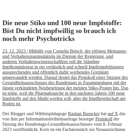
Skip
Die neue Stiko und 100 neue Impfstoffe:
to
Bist Du nicht impfwillig so brauch ich
content
noch mehr Psychotricks
23. 12. 2023 | Mithilfe von Cornelia Betsch, der eifrigen Meinungs-
und Verhaltensmanipulatorin im Dienste der Regierung, und
anderen Verhaltenswissenschaftlern soll die Ständige
Impfkommission in ein verlässlich und schnell Impfempfehlungen
aussprechendes und öffentlich dafür werbendes Gremium
umgewandelt werden. Darauf deutet das Protokoll einer Sitzung des
Gesundheitsausschusses des Bundestags in Zusammenhang mit der
jüngst verkündeten Neubesetzung der meisten Stiko-Posten hin. Das
ist nötig, weil die Pharmabranche in den nächsten Jahren 100 neue
Impfstoffe auf den Markt werfen will, aber die Impfbereitschaft am
Boden ist.
Der Blogger und Wildnispädagoge
Bastian Barucker
hat
auf X
das
von ihm per Informationsfreiheitsanfrage besorgte
Protokoll
der
Sitzung des Bundestags-Gesundheitsausschusses vom 8. Februar
2023 veröffentlicht. Kern ist ein Fachgespräch zur Neuausrichtung