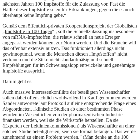
nächsten Jahren 100 Impfstoffe für die Zulassung vor. Fast die
Hälfte dieser Impfstoffe seien für Erkrankungen, gegen die es noch
überhaupt keine Impfung gebe.“
Gemäß dem öffentlich-privaten Kooperationsprojekt der Globalisten
„
Impfstoffe in 100 Tagen
“ , soll die Schnellzulassung insbesondere
von mRNA-Impfstoffen, die relativ schnell an neue Erreger
angepasst werden können, zur Norm werden. Und die Branche will
das offenbar extensiv nutzen. Das funktioniert allerdings nicht
gewinnoptimal, wenn die Menschen diesen „Impfstoffen“ nicht
vertrauen und die Stiko nicht standardmäßig und schnell
Empfehlungen für im Schweinsgalopp entwickelte und genehmigte
Impfstoffe ausspricht.
Darum geht es.
Auch massive Interessenkonflikte der beteiligten Wissenschaftler
sollen dabei offensichtlich wohlwollend in Kauf genommen werden.
Sander antwortete laut Protokoll auf eine entsprechende Frage eines
Abgeordneten, „klinische Studien ab einer bestimmten Phase
würden im Wesentlichen von der pharmazeutischen Industrie
finanziert werden, weil sie die Wirkstoffe herstellen. Da sie
(Experten der Leitlinienkommissionen) als Wissenschaftler an einer
solchen Studie beteiligt seien, seien sie formal befangen. Das werde
zunehmend zu einem Problem werden.“ (Man denke an die 100