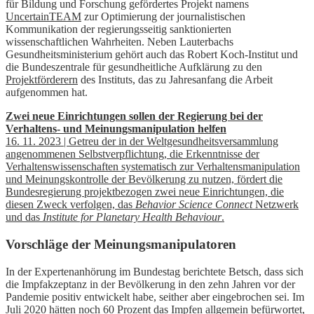
für Bildung und Forschung gefördertes Projekt namens
UncertainTEAM
zur Optimierung der journalistischen
Kommunikation der regierungsseitig sanktionierten
wissenschaftlichen Wahrheiten. Neben Lauterbachs
Gesundheitsministerium gehört auch das Robert Koch-Institut und
die Bundeszentrale für gesundheitliche Aufklärung zu den
Projektförderern
des Instituts, das zu Jahresanfang die Arbeit
aufgenommen hat.
Zwei neue Einrichtungen sollen der Regierung bei der
Verhaltens- und Meinungsmanipulation helfen
16. 11. 2023 | Getreu der in der Weltgesundheitsversammlung
angenommenen Selbstverpflichtung, die Erkenntnisse der
Verhaltenswissenschaften systematisch zur Verhaltensmanipulation
und Meinungskontrolle der Bevölkerung zu nutzen, fördert die
Bundesregierung projektbezogen zwei neue Einrichtungen, die
diesen Zweck verfolgen, das
Behavior Science Connect
Netzwerk
und das
Institute for Planetary Health Behaviour
.
Vorschläge der Meinungsmanipulatoren
In der Expertenanhörung im Bundestag berichtete Betsch, dass sich
die Impfakzeptanz in der Bevölkerung in den zehn Jahren vor der
Pandemie positiv entwickelt habe, seither aber eingebrochen sei. Im
Juli 2020 hätten noch 60 Prozent das Impfen allgemein befürwortet,