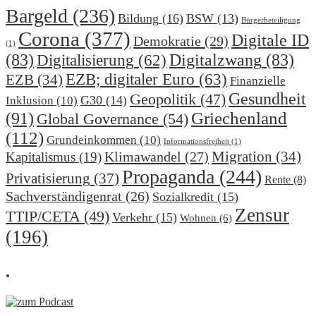
Bargeld
(236)
Bildung
(16)
BSW
(13)
Bürgerbeteiligung
Corona
(377)
Digitale ID
Demokratie
(29)
(1)
(83)
Digitalzwang
(83)
Digitalisierung
(62)
EZB; digitaler Euro
(63)
EZB
(34)
Finanzielle
Gesundheit
Geopolitik
(47)
G30
(14)
Inklusion
(10)
(91)
Griechenland
Global Governance
(54)
(112)
Grundeinkommen
(10)
Informationsfreiheit
(1)
Migration
(34)
Klimawandel
(27)
Kapitalismus
(19)
Propaganda
(244)
Privatisierung
(37)
Rente
(8)
Sachverständigenrat
(26)
Sozialkredit
(15)
Zensur
TTIP/CETA
(49)
Verkehr
(15)
Wohnen
(6)
(196)
.