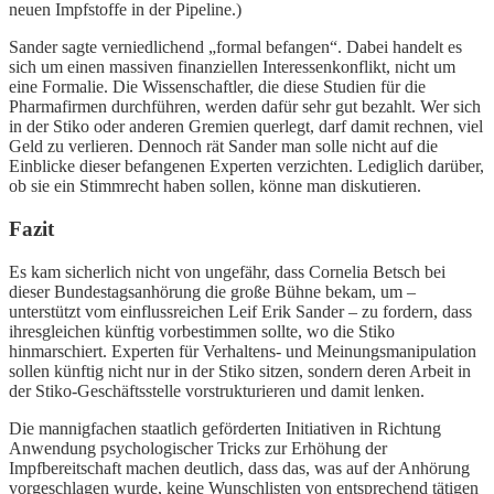
neuen Impfstoffe in der Pipeline.)
Sander sagte verniedlichend „formal befangen“. Dabei handelt es
sich um einen massiven finanziellen Interessenkonflikt, nicht um
eine Formalie. Die Wissenschaftler, die diese Studien für die
Pharmafirmen durchführen, werden dafür sehr gut bezahlt. Wer sich
in der Stiko oder anderen Gremien querlegt, darf damit rechnen, viel
Geld zu verlieren. Dennoch rät Sander man solle nicht auf die
Einblicke dieser befangenen Experten verzichten. Lediglich darüber,
ob sie ein Stimmrecht haben sollen, könne man diskutieren.
Fazit
Es kam sicherlich nicht von ungefähr, dass Cornelia Betsch bei
dieser Bundestagsanhörung die große Bühne bekam, um –
unterstützt vom einflussreichen Leif Erik Sander – zu fordern, dass
ihresgleichen künftig vorbestimmen sollte, wo die Stiko
hinmarschiert. Experten für Verhaltens- und Meinungsmanipulation
sollen künftig nicht nur in der Stiko sitzen, sondern deren Arbeit in
der Stiko-Geschäftsstelle vorstrukturieren und damit lenken.
Die mannigfachen staatlich geförderten Initiativen in Richtung
Anwendung psychologischer Tricks zur Erhöhung der
Impfbereitschaft machen deutlich, dass das, was auf der Anhörung
vorgeschlagen wurde, keine Wunschlisten von entsprechend tätigen