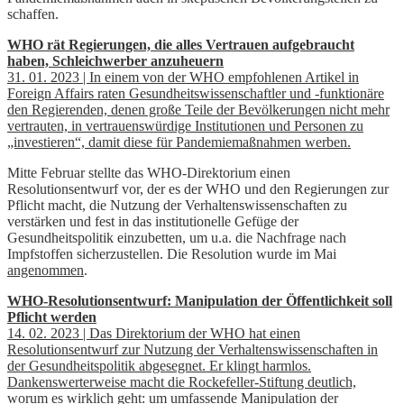
schaffen.
WHO rät Regierungen, die alles Vertrauen aufgebraucht
haben, Schleichwerber anzuheuern
31. 01. 2023 | In einem von der WHO empfohlenen Artikel in
Foreign Affairs raten Gesundheitswissenschaftler und -funktionäre
den Regierenden, denen große Teile der Bevölkerungen nicht mehr
vertrauten, in vertrauenswürdige Institutionen und Personen zu
„investieren“, damit diese für Pandemiemaßnahmen werben.
Mitte Februar stellte das WHO-Direktorium einen
Resolutionsentwurf vor, der es der WHO und den Regierungen zur
Pflicht macht, die Nutzung der Verhaltenswissenschaften zu
verstärken und fest in das institutionelle Gefüge der
Gesundheitspolitik einzubetten, um u.a. die Nachfrage nach
Impfstoffen sicherzustellen. Die Resolution wurde im Mai
angenommen
.
WHO-Resolutionsentwurf: Manipulation der Öffentlichkeit soll
Pflicht werden
14. 02. 2023 | Das Direktorium der WHO hat einen
Resolutionsentwurf zur Nutzung der Verhaltenswissenschaften in
der Gesundheitspolitik abgesegnet. Er klingt harmlos.
Dankenswerterweise macht die Rockefeller-Stiftung deutlich,
worum es wirklich geht: um umfassende Manipulation der