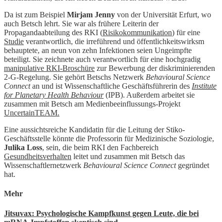
Da ist zum Beispiel
Mirjam Jenny
von der Universität Erfurt, wo
auch Betsch lehrt. Sie war als frühere Leiterin der
Propagandaabteilung des RKI (
Risikokommunikation
) für eine
Studie
verantwortlich, die irreführend und öffentlichkeitswirksm
behauptete, an neun von zehn Infektionen seien Ungeimpfte
beteiligt. Sie zeichnete auch verantwortlich für eine hochgradig
manipulative RKI-Broschüre
zur Bewerbung der diskriminierenden
2-G-Regelung. Sie gehört Betschs Netzwerk
Behavioural Science
Connect
an und ist Wissenschaftliche Geschäftsführerin des
Institute
for Planetary Health Behaviour
(IPB). Außerdem arbeitet sie
zusammen mit Betsch am Medienbeeinflussungs-Projekt
UncertainTEAM.
Eine aussichtsreiche Kandidatin für die Leitung der Stiko-
Geschäftsstelle könnte die Professorin für Medizinische Soziologie,
Julika Loss
, sein, die beim RKI den Fachbereich
Gesundheitsverhalten
leitet und zusammen mit Betsch das
Wissenschaftlernetzwerk
Behavioural Science Connect
gegründet
hat.
Mehr
Jitsuvax: Psychologische Kampfkunst gegen Leute, die bei