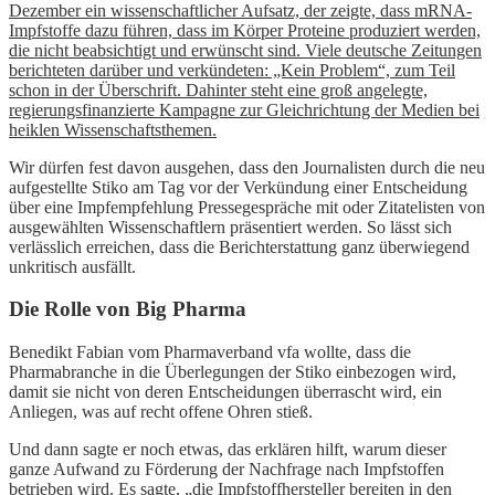
Dezember ein wissenschaftlicher Aufsatz, der zeigte, dass mRNA-
Impfstoffe dazu führen, dass im Körper Proteine produziert werden,
die nicht beabsichtigt und erwünscht sind. Viele deutsche Zeitungen
berichteten darüber und verkündeten: „Kein Problem“, zum Teil
schon in der Überschrift. Dahinter steht eine groß angelegte,
regierungsfinanzierte Kampagne zur Gleichrichtung der Medien bei
heiklen Wissenschaftsthemen.
Wir dürfen fest davon ausgehen, dass den Journalisten durch die neu
aufgestellte Stiko am Tag vor der Verkündung einer Entscheidung
über eine Impfempfehlung Pressegespräche mit oder Zitatelisten von
ausgewählten Wissenschaftlern präsentiert werden. So lässt sich
verlässlich erreichen, dass die Berichterstattung ganz überwiegend
unkritisch ausfällt.
Die Rolle von Big Pharma
Benedikt Fabian vom Pharmaverband vfa wollte, dass die
Pharmabranche in die Überlegungen der Stiko einbezogen wird,
damit sie nicht von deren Entscheidungen überrascht wird, ein
Anliegen, was auf recht offene Ohren stieß.
Und dann sagte er noch etwas, das erklären hilft, warum dieser
ganze Aufwand zu Förderung der Nachfrage nach Impfstoffen
betrieben wird. Es sagte, „die Impfstoffhersteller bereiten in den