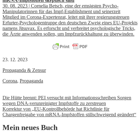
mRNA-Impfstoffen skeptisch sind
30. 08. 2023 | Cornelia Betsch, eine der emsigsten Psycho-
Manipulatorinnen für das Impf-Establishment und seinerzeit
Mitglied im Corona-Expertenrat, leitet mit ihrer regierungstreuen
Erfurter-Psychologentruppe den deutschen Zweig eines EU-Projekts
namens Jitsuvax. Es erforscht und verbreitet psychologische Tricks,
die Ärzte anwenden sollen, um Impfzurückhaltung zu überwinden.
23. 12. 2023
Propaganda & Zensur
Corona
,
Propaganda
Beitrags-
Die Hütte brennt: PEI versucht mit Informationsschreiben Sorgen
wegen DNA-verunreinigter Impfstoffe zu zerstreuen
Navigation
Korrektur von „EU-Kontrollbehörde hat Richtlinie für
Chargenfreigabe von mRNA-Impfstoffen stillschweigend geändert“
Mein neues Buch