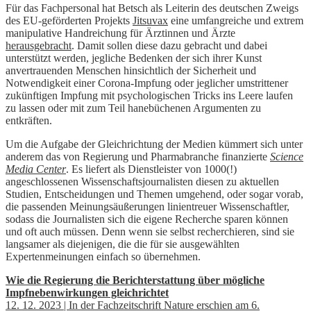
Für das Fachpersonal hat Betsch als Leiterin des deutschen Zweigs
des EU-geförderten Projekts
Jitsuvax
eine umfangreiche und extrem
manipulative Handreichung für Ärztinnen und Ärzte
herausgebracht
. Damit sollen diese dazu gebracht und dabei
unterstützt werden, jegliche Bedenken der sich ihrer Kunst
anvertrauenden Menschen hinsichtlich der Sicherheit und
Notwendigkeit einer Corona-Impfung oder jeglicher umstrittener
zukünftigen Impfung mit psychologischen Tricks ins Leere laufen
zu lassen oder mit zum Teil hanebüchenen Argumenten zu
entkräften.
Um die Aufgabe der Gleichrichtung der Medien kümmert sich unter
anderem das von Regierung und Pharmabranche finanzierte
Science
Media Center
. Es liefert als Dienstleister von 1000(!)
angeschlossenen Wissenschaftsjournalisten diesen zu aktuellen
Studien, Entscheidungen und Themen umgehend, oder sogar vorab,
die passenden Meinungsäußerungen linientreuer Wissenschaftler,
sodass die Journalisten sich die eigene Recherche sparen können
und oft auch müssen. Denn wenn sie selbst recherchieren, sind sie
langsamer als diejenigen, die die für sie ausgewählten
Expertenmeinungen einfach so übernehmen.
Wie die Regierung die Berichterstattung über mögliche
Impfnebenwirkungen gleichrichtet
12. 12. 2023 | In der Fachzeitschrift Nature erschien am 6.