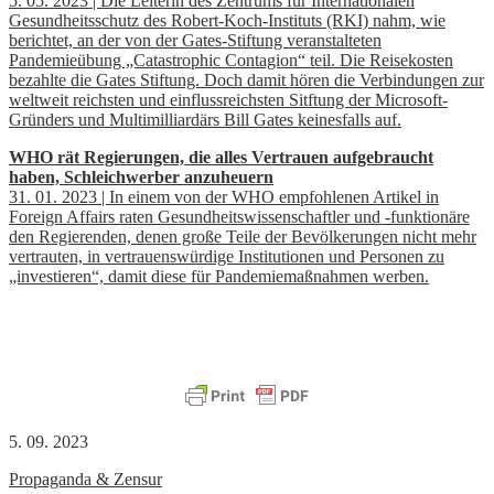
5. 05. 2023 | Die Leiterin des Zentrums für Internationalen
Gesundheitsschutz des Robert-Koch-Instituts (RKI) nahm, wie
berichtet, an der von der Gates-Stiftung veranstalteten
Pandemieübung „Catastrophic Contagion“ teil. Die Reisekosten
bezahlte die Gates Stiftung. Doch damit hören die Verbindungen zur
weltweit reichsten und einflussreichsten Sitftung der Microsoft-
Gründers und Multimilliardärs Bill Gates keinesfalls auf.
WHO rät Regierungen, die alles Vertrauen aufgebraucht
haben, Schleichwerber anzuheuern
31. 01. 2023 | In einem von der WHO empfohlenen Artikel in
Foreign Affairs raten Gesundheitswissenschaftler und -funktionäre
den Regierenden, denen große Teile der Bevölkerungen nicht mehr
vertrauten, in vertrauenswürdige Institutionen und Personen zu
„investieren“, damit diese für Pandemiemaßnahmen werben.
5. 09. 2023
Propaganda & Zensur