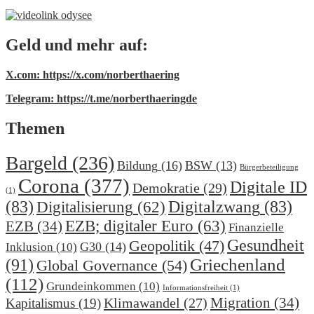
Geld und mehr auf:
X.com: https://x.com/norberthaering
Telegram: https://t.me/norberthaeringde
Themen
Bargeld
(236)
Bildung
(16)
BSW
(13)
Bürgerbeteiligung
Corona
(377)
Digitale ID
Demokratie
(29)
(1)
(83)
Digitalzwang
(83)
Digitalisierung
(62)
EZB; digitaler Euro
(63)
EZB
(34)
Finanzielle
Gesundheit
Geopolitik
(47)
G30
(14)
Inklusion
(10)
(91)
Griechenland
Global Governance
(54)
(112)
Grundeinkommen
(10)
Informationsfreiheit
(1)
Migration
(34)
Klimawandel
(27)
Kapitalismus
(19)