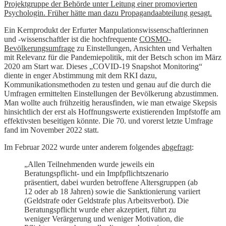
Projektgruppe der Behörde unter Leitung einer promovierten
Psychologin. Früher hätte man dazu Propagandaabteilung gesagt.
Ein Kernprodukt der Erfurter Manpulationswissenschaftlerinnen
und -wissenschaftler ist die hochfrequente
COSMO-
Bevölkerungsumfrage
zu Einstellungen, Ansichten und Verhalten
mit Relevanz für die Pandemiepolitik, mit der Betsch schon im März
2020 am Start war. Dieses „COVID-19 Snapshot Monitoring“
diente in enger Abstimmung mit dem RKI dazu,
Kommunikationsmethoden zu testen und genau auf die durch die
Umfragen ermittelten Einstellungen der Bevölkerung abzustimmen.
Man wollte auch frühzeitig herausfinden, wie man etwaige Skepsis
hinsichtlich der erst als Hoffnungswerte existierenden Impfstoffe am
effektivsten beseitigen könnte. Die 70. und vorerst letzte Umfrage
fand im November 2022 statt.
Im Februar 2022 wurde unter anderem folgendes
abgefragt
:
„Allen Teilnehmenden wurde jeweils ein
Beratungspflicht- und ein Impfpflichtszenario
präsentiert, dabei wurden betroffene Altersgruppen (ab
12 oder ab 18 Jahren) sowie die Sanktionierung variiert
(Geldstrafe oder Geldstrafe plus Arbeitsverbot). Die
Beratungspflicht wurde eher akzeptiert, führt zu
weniger Verärgerung und weniger Motivation, die