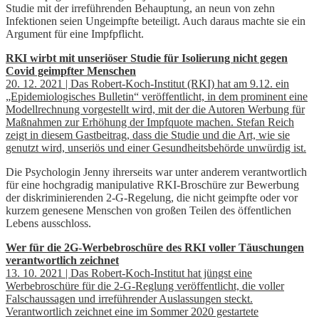
Studie mit der irreführenden Behauptung, an neun von zehn
Infektionen seien Ungeimpfte beteiligt. Auch daraus machte sie ein
Argument für eine Impfpflicht.
RKI wirbt mit unseriöser Studie für Isolierung nicht gegen
Covid geimpfter Menschen
20. 12. 2021 | Das Robert-Koch-Institut (RKI) hat am 9.12. ein
„Epidemiologisches Bulletin“ veröffentlicht, in dem prominent eine
Modellrechnung vorgestellt wird, mit der die Autoren Werbung für
Maßnahmen zur Erhöhung der Impfquote machen. Stefan Reich
zeigt in diesem Gastbeitrag, dass die Studie und die Art, wie sie
genutzt wird, unseriös und einer Gesundheitsbehörde unwürdig ist.
Die Psychologin Jenny ihrerseits war unter anderem verantwortlich
für eine hochgradig manipulative RKI-Broschüre zur Bewerbung
der diskriminierenden 2-G-Regelung, die nicht geimpfte oder vor
kurzem genesene Menschen von großen Teilen des öffentlichen
Lebens ausschloss.
Wer für die 2G-Werbebroschüre des RKI voller Täuschungen
verantwortlich zeichnet
13. 10. 2021 | Das Robert-Koch-Institut hat jüngst eine
Werbebroschüre für die 2-G-Reglung veröffentlicht, die voller
Falschaussagen und irreführender Auslassungen steckt.
Verantwortlich zeichnet eine im Sommer 2020 gestartete