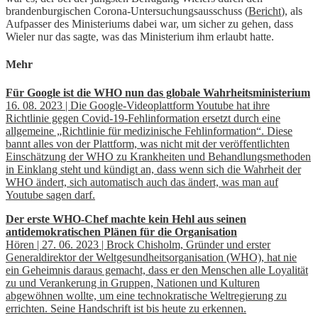
brandenburgischen Corona-Untersuchungsausschuss (
Bericht
), als
Aufpasser des Ministeriums dabei war, um sicher zu gehen, dass
Wieler nur das sagte, was das Ministerium ihm erlaubt hatte.
Mehr
Für Google ist die WHO nun das globale Wahrheitsministerium
16. 08. 2023 | Die Google-Videoplattform Youtube hat ihre
Richtlinie gegen Covid-19-Fehlinformation ersetzt durch eine
allgemeine „Richtlinie für medizinische Fehlinformation“. Diese
bannt alles von der Plattform, was nicht mit der veröffentlichten
Einschätzung der WHO zu Krankheiten und Behandlungsmethoden
in Einklang steht und kündigt an, dass wenn sich die Wahrheit der
WHO ändert, sich automatisch auch das ändert, was man auf
Youtube sagen darf.
Der erste WHO-Chef machte kein Hehl aus seinen
antidemokratischen Plänen für die Organisation
Hören | 27. 06. 2023 | Brock Chisholm, Gründer und erster
Generaldirektor der Weltgesundheitsorganisation (WHO), hat nie
ein Geheimnis daraus gemacht, dass er den Menschen alle Loyalität
zu und Verankerung in Gruppen, Nationen und Kulturen
abgewöhnen wollte, um eine technokratische Weltregierung zu
errichten. Seine Handschrift ist bis heute zu erkennen.