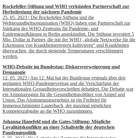
Rockefeller-Stiftung und WHO verkünden Partnerschaft zur
Herbeitestung der nächsten Pandemie
25. 05. 2023 | Die Rockefeller-Stiftung und die
Weltgesundheitsorganisation (WHO) haben eine Partnerschaft zur
Stärkung des WHO-Zentrums für Pandemie- und
Epidemieaufklärung in Berlin angekündigt. Die Stiftung investiert 5
Mio. Dollar in Partner, die mit der WHO „globale Netzwerke für die
Erkennung von Krankheitserregern kultivieren“ und Krankheiten
überwachen, die durch steigende Temperaturen verschlimmert
werden.
WHO-Debatte im Bundestag: Diskursverweigerung und
Demagogie
12. 05. 2023 | Am 12. Mai hat der Bundestag erstmals über den
geplanten WHO-Pandemievertrag und die Verschärfung der
Internationalen Gesundheitsvorschriften debattiert. Die Debatte war
ein Armutszeugnis für die Gesundheitspolitiker von Ampel und
Union. Das Abstimmungsergebnis ist ein Freibrief für
Immernochminister Lauterbach, der maximal möglichen
Kompetenzabgabe an die WHO zuzustimmen.
Johanna Hanefeld und die Gates-Stiftung: Mögliche
Loyalitätskonflikte an einer Schaltstelle der deutschen
Pandemiepolitik