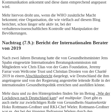
Kommunikation ankommt und diese dann entsprechend angepasst
wird.
Mehr hiervon droht uns, wenn die WHO zusätzliche Macht
bekommt; eine Organisation, die wie vielfach auf diesem Blog
berichtet, schon länger sehr aktiv ist, bei der
verhaltenswissenschaftlichen Kontrolle
und Manipulation der
Bevölkerungen.
Nachtrag (7.9.): Bericht der Internationalen Berater
von 2019
Nach zwei Jahren Beratung hatte die von Gesundheitsminister Jens
Spahn eingesetzte Internationalen Beratungskommission mit
Mitgliedern wie Chris Elias von der Gates Foundation, Jeremy
Farrar vom Wellcome Trust und Christian Drosten von der Charité
2019 in einem
Abschlussbericht
dargelegt, wie Deutschland die ihm
angetragene und von der Regierung angestrebte leitende Rolle in der
internationalen Gesundheitspolitik erreichen und ausfüllen könne.
Mehr dazu und zu den Hintergründen finden Sie im Betrag „
Wie der
Lockdown nach Deutschland kam
“ auf
multipolar
. Dort gibt es
auch mehr zur zwielichtigen Rolle von Gesundheits-Staatssekretär
Hoko Rottmann-Großner und RKI-Chef Wieler. Rottmann-Großner
war es, der bei der jüngsten Befragung Wielers durch den