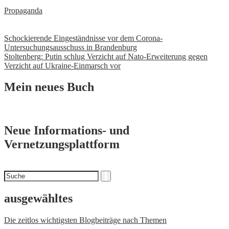
Propaganda
Beitrags-
Schockierende Eingeständnisse vor dem Corona-
Untersuchungsausschuss in Brandenburg
Navigation
Stoltenberg: Putin schlug Verzicht auf Nato-Erweiterung gegen
Verzicht auf Ukraine-Einmarsch vor
Mein neues Buch
Neue Informations- und
Vernetzungsplattform
Suchen
Suche
nach
ausgewähltes
Die zeitlos wichtigsten Blogbeiträge nach Themen