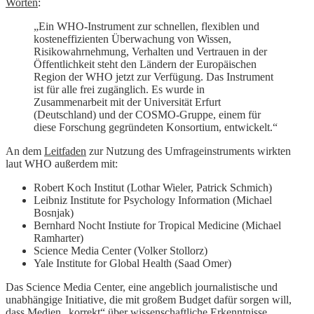
Worten
:
„Ein WHO-Instrument zur schnellen, flexiblen und
kosteneffizienten Überwachung von Wissen,
Risikowahrnehmung, Verhalten und Vertrauen in der
Öffentlichkeit steht den Ländern der Europäischen
Region der WHO jetzt zur Verfügung. Das Instrument
ist für alle frei zugänglich. Es wurde in
Zusammenarbeit mit der Universität Erfurt
(Deutschland) und der COSMO-Gruppe, einem für
diese Forschung gegründeten Konsortium, entwickelt.“
An dem
Leitfaden
zur Nutzung des Umfrageinstruments wirkten
laut WHO außerdem mit:
Robert Koch Institut (Lothar Wieler, Patrick Schmich)
Leibniz Institute for Psychology Information (Michael
Bosnjak)
Bernhard Nocht Instiute for Tropical Medicine (Michael
Ramharter)
Science Media Center (Volker Stollorz)
Yale Institute for Global Health (Saad Omer)
Das Science Media Center, eine angeblich journalistische und
unabhängige Initiative, die mit großem Budget dafür sorgen will,
dass Medien „korrekt“ über wissenschaftliche Erkenntnisse