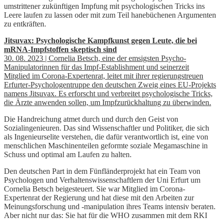
umstrittener zukünftigen Impfung mit psychologischen Tricks ins
Leere laufen zu lassen oder mit zum Teil hanebüchenen Argumenten
zu entkräften.
Jitsuvax: Psychologische Kampfkunst gegen Leute, die bei
mRNA-Impfstoffen skeptisch sind
30. 08. 2023 | Cornelia Betsch, eine der emsigsten Psycho-
Manipulatorinnen für das Impf-Establishment und seinerzeit
Mitglied im Corona-Expertenrat, leitet mit ihrer regierungstreuen
Erfurter-Psychologentruppe den deutschen Zweig eines EU-Projekts
namens Jitsuvax. Es erforscht und verbreitet psychologische Tricks,
die Ärzte anwenden sollen, um Impfzurückhaltung zu überwinden.
Die Handreichung atmet durch und durch den Geist von
Sozialingenieuren. Das sind Wissenschaftler und Politiker, die sich
als Ingenieurselite verstehen, die dafür verantwortlich ist, eine von
menschlichen Maschinenteilen geformte soziale Megamaschine in
Schuss und optimal am Laufen zu halten.
Den deutschen Part in dem Fünfländerprojekt hat ein Team von
Psychologen und Verhaltenswissenschaftlern der Uni Erfurt um
Cornelia Betsch beigesteuert. Sie war Mitglied im Corona-
Expertenrat der Regierung und hat diese mit den Arbeiten zur
Meinungsforschung und -manipulation ihres Teams intensiv beraten.
Aber nicht nur das: Sie hat für die WHO zusammen mit dem RKI