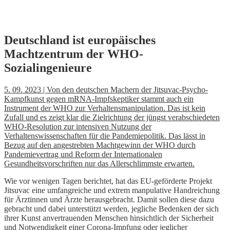
Skip
Deutschland ist europäisches
to
Machtzentrum der WHO-
content
Sozialingenieure
5. 09. 2023 | Von den deutschen Machern der Jitsuvac-Psycho-
Kampfkunst gegen mRNA-Impfskeptiker stammt auch ein
Instrument der WHO zur Verhaltensmanipulation. Das ist kein
Zufall und es zeigt klar die Zielrichtung der jüngst verabschiedeten
WHO-Resolution zur intensiven Nutzung der
Verhaltenswissenschaften für die Pandemiepolitik. Das lässt in
Bezug auf den angestrebten Machtgewinn der WHO durch
Pandemievertrag und Reform der Internationalen
Gesundheitsvorschriften nur das Allerschlimmste erwarten.
Wie vor wenigen Tagen berichtet, hat das EU-geförderte Projekt
Jitsuvac eine umfangreiche und extrem manpulative Handreichung
für Ärztinnen und Ärzte herausgebracht. Damit sollen diese dazu
gebracht und dabei unterstützt werden, jegliche Bedenken der sich
ihrer Kunst anvertrauenden Menschen hinsichtlich der Sicherheit
und Notwendigkeit einer Corona-Impfung oder jeglicher