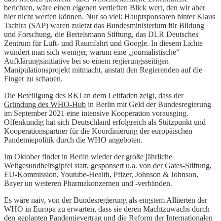
berichten, wäre einen eigenen vertieften Blick wert, den wir aber
hier nicht werfen können. Nur so viel:
Hauptsponsoren
hinter Klaus
Tschira (SAP) waren zuletzt das Bundesministerium für Bildung
und Forschung, die Bertelsmann Stiftung, das DLR Deutsches
Zentrum für Luft- und Raumfahrt und Google. In diesem Lichte
wundert man sich weniger, warum eine „journalistische“
Aufklärungsinitiative bei so einem regierungsseitigen
Manipulationsprojekt mitmacht, anstatt den Regierenden auf die
Finger zu schauen.
Die Beteiligung des RKI an dem Leitfaden zeigt, dass der
Gründung des WHO-Hub
in Berlin mit Geld der Bundesregierung
im September 2021 eine intensive Kooperation vorausging.
Offenkundig hat sich Deutschland erfolgreich als Stützpunkt und
Kooperationspartner für die Koordinierung der europäischen
Pandemiepolitik durch die WHO angeboten.
Im Oktober findet in Berlin wieder der große jährliche
Weltgesundheitsgipfel statt,
gesponsert
u.a. von der Gates-Stiftung,
EU-Kommission, Youtube-Health, Pfizer, Johnson & Johnson,
Bayer un weiteren Pharmakonzernen und -verbänden.
Es wäre naiv, von der Bundesregierung als engstem Alliierten der
WHO in Europa zu erwarten, dass sie deren Machtzuwachs durch
den geplanten Pandemievertrag und die Reform der Internationalen