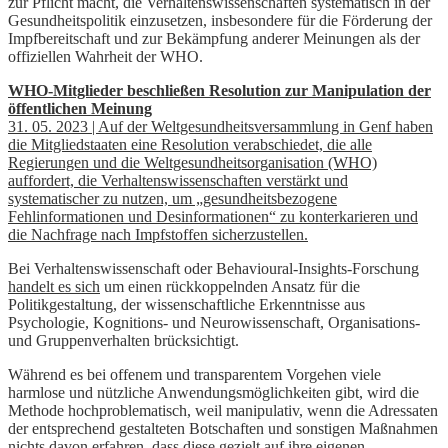
zur Pflicht macht, die Verhaltenswissenschaften systematisch in der
Gesundheitspolitik einzusetzen, insbesondere für die Förderung der
Impfbereitschaft und zur Bekämpfung anderer Meinungen als der
offiziellen Wahrheit der WHO.
WHO-Mitglieder beschließen Resolution zur Manipulation der
öffentlichen Meinung
31. 05. 2023 | Auf der Weltgesundheitsversammlung in Genf haben
die Mitgliedstaaten eine Resolution verabschiedet, die alle
Regierungen und die Weltgesundheitsorganisation (WHO)
auffordert, die Verhaltenswissenschaften verstärkt und
systematischer zu nutzen, um „gesundheitsbezogene
Fehlinformationen und Desinformationen“ zu konterkarieren und
die Nachfrage nach Impfstoffen sicherzustellen.
Bei Verhaltenswissenschaft oder Behavioural-Insights-Forschung
handelt es sich
um einen rückkoppelnden Ansatz für die
Politikgestaltung, der wissenschaftliche Erkenntnisse aus
Psychologie, Kognitions- und Neurowissenschaft, Organisations-
und Gruppenverhalten brücksichtigt.
Während es bei offenem und transparentem Vorgehen viele
harmlose und nützliche Anwendungsmöglichkeiten gibt, wird die
Methode hochproblematisch, weil manipulativ, wenn die Adressaten
der entsprechend gestalteten Botschaften und sonstigen Maßnahmen
nichts davon erfahren, dass diese gezielt auf ihre eigenen