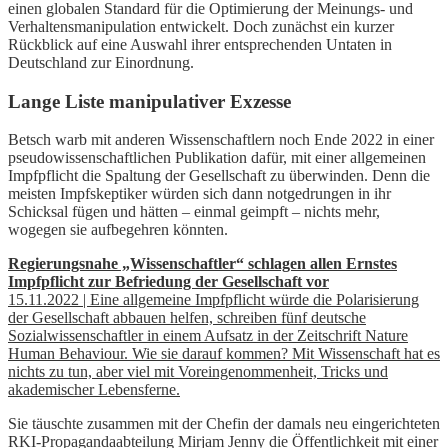
einen globalen Standard für die Optimierung der Meinungs- und
Verhaltensmanipulation entwickelt. Doch zunächst ein kurzer
Rückblick auf eine Auswahl ihrer entsprechenden Untaten in
Deutschland zur Einordnung.
Lange Liste manipulativer Exzesse
Betsch warb mit anderen Wissenschaftlern noch Ende 2022 in einer
pseudowissenschaftlichen Publikation dafür, mit einer allgemeinen
Impfpflicht die Spaltung der Gesellschaft zu überwinden. Denn die
meisten Impfskeptiker würden sich dann notgedrungen in ihr
Schicksal fügen und hätten – einmal geimpft – nichts mehr,
wogegen sie aufbegehren könnten.
Regierungsnahe „Wissenschaftler“ schlagen allen Ernstes
Impfpflicht zur Befriedung der Gesellschaft vor
15.11.2022 | Eine allgemeine Impfpflicht würde die Polarisierung
der Gesellschaft abbauen helfen, schreiben fünf deutsche
Sozialwissenschaftler in einem Aufsatz in der Zeitschrift Nature
Human Behaviour. Wie sie darauf kommen? Mit Wissenschaft hat es
nichts zu tun, aber viel mit Voreingenommenheit, Tricks und
akademischer Lebensferne.
Sie täuschte zusammen mit der Chefin der damals neu eingerichteten
RKI-Propagandaabteilung Mirjam Jenny die Öffentlichkeit mit einer