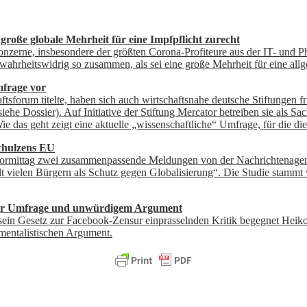
große globale Mehrheit für eine Impfpflicht zurecht
onzerne, insbesondere der größten Corona-Profiteure aus der IT- und P
ahrheitswidrig so zusammen, als sei eine große Mehrheit für eine allg
mfrage vor
aftsforum titelte, haben sich auch wirtschaftsnahe deutsche Stiftungen
ehe Dossier). Auf Initiative der Stiftung Mercator betreiben sie als Sa
 das geht zeigt eine aktuelle „wissenschaftliche“ Umfrage, für die die 
Schulzens EU
agvormittag zwei zusammenpassende Meldungen von der Nachrichtenage
 vielen Bürgern als Schutz gegen Globalisierung“. Die Studie stammt vo
iöser Umfrage und unwürdigem Argument
f sein Gesetz zur Facebook-Zensur einprasselnden Kritik begegnet Heik
mentalistischen Argument.