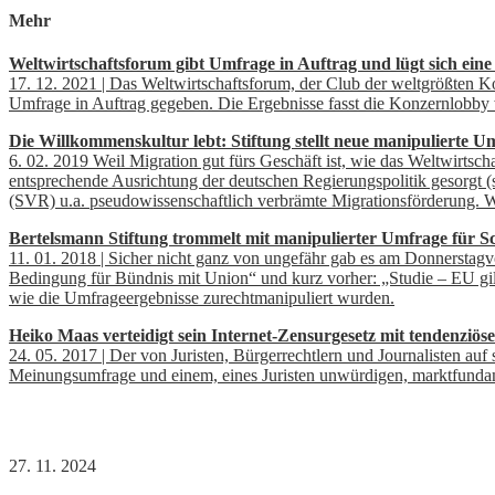
Mehr
Weltwirtschaftsforum gibt Umfrage in Auftrag und lügt sich eine 
17. 12. 2021 | Das Weltwirtschaftsforum, der Club der weltgrößten K
Umfrage in Auftrag gegeben. Die Ergebnisse fasst die Konzernlobby w
Die Willkommenskultur lebt: Stiftung stellt neue manipulierte U
6. 02. 2019 Weil Migration gut fürs Geschäft ist, wie das Weltwirtsch
entsprechende Ausrichtung der deutschen Regierungspolitik gesorgt (si
(SVR) u.a. pseudowissenschaftlich verbrämte Migrationsförderung. Wie
Bertelsmann Stiftung trommelt mit manipulierter Umfrage für 
11. 01. 2018 | Sicher nicht ganz von ungefähr gab es am Donnerst
Bedingung für Bündnis mit Union“ und kurz vorher: „Studie – EU gilt
wie die Umfrageergebnisse zurechtmanipuliert wurden.
Heiko Maas verteidigt sein Internet-Zensurgesetz mit tendenz
24. 05. 2017 | Der von Juristen, Bürgerrechtlern und Journalisten au
Meinungsumfrage und einem, eines Juristen unwürdigen, marktfunda
27. 11. 2024