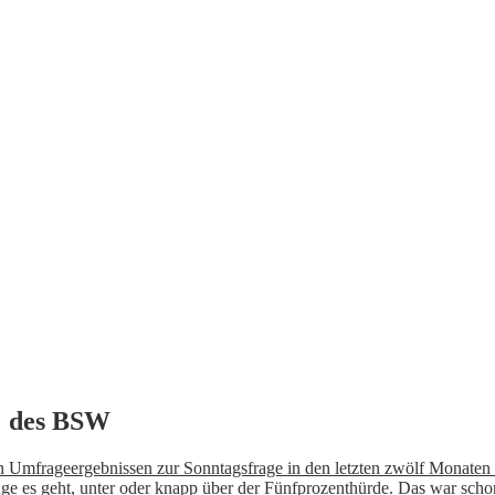
% des BSW
 Umfrageergebnissen zur Sonntagsfrage in den letzten zwölf Monaten im
es geht, unter oder knapp über der Fünfprozenthürde. Das war schon b