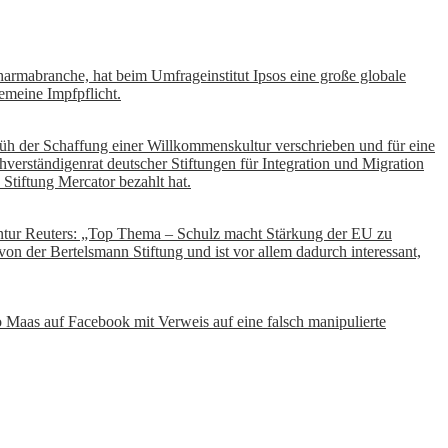
harmabranche, hat beim Umfrageinstitut Ipsos eine große globale
emeine Impfpflicht.
 früh der Schaffung einer Willkommenskultur verschrieben und für eine
chverständigenrat deutscher Stiftungen für Integration und Migration
Stiftung Mercator bezahlt hat.
ntur Reuters: „Top Thema – Schulz macht Stärkung der EU zu
n der Bertelsmann Stiftung und ist vor allem dadurch interessant,
o Maas auf Facebook mit Verweis auf eine falsch manipulierte