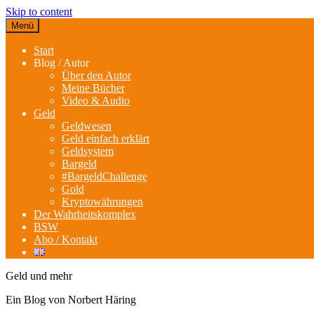
Skip to content
Menü
Start
Blog / Autor
Über den Autor
Meine Bücher
Video & Audio
Geld
Geldwesen
Geld einfach erklärt
Geldsystem
Bargeld
#BargeldChallenge
Gold
Kryptowährungen
Der Wahrheitskomplex
BSW
Abo / Kontakt
Geld und mehr
Ein Blog von Norbert Häring