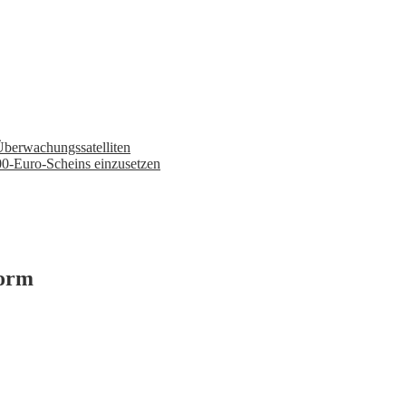
Überwachungssatelliten
00-Euro-Scheins einzusetzen
form