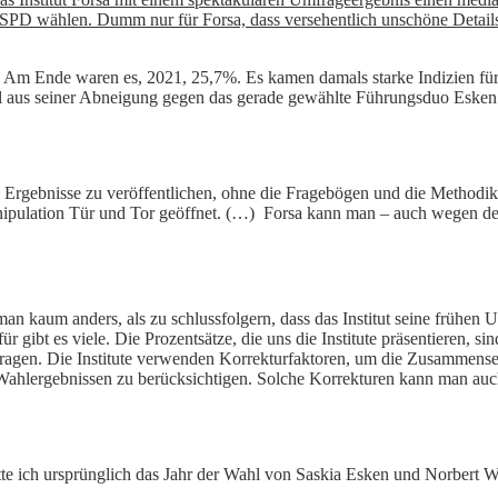
D wählen. Dumm nur für Forsa, dass versehentlich unschöne Details
. Am Ende waren es, 2021, 25,7%. Es kamen damals starke Indizien für
 aus seiner Abneigung gegen das gerade gewählte Führungsduo Esken 
e Ergebnisse zu veröffentlichen, ohne die Fragebögen und die Methodik
anipulation Tür und Tor geöffnet. (…) Forsa kann man – auch wegen de
 kaum anders, als zu schlussfolgern, dass das Institut seine frühen 
r gibt es viele. Die Prozentsätze, die uns die Institute präsentieren, s
ragen. Die Institute verwenden Korrekturfaktoren, um die Zusammens
hlergebnissen zu berücksichtigen. Solche Korrekturen kann man auch s
e ich ursprünglich das Jahr der Wahl von Saskia Esken und Norbert Wa