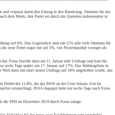
und verpasst damit den Einzug in den Bundestag. Stimmen für das
ch dem Motto, ihre Partei sei durch die Querelen insbesondere in
dimap auf 6%. Das Gegenstück sind mit 11% sehr viele Stimmen für
 die neue Partei sogar nur auf 3%, vier Prozentpunkte weniger als
m hat. Forsa brachte dazu am 11. Januar eine Umfrage und kam für
ur sechs Tage später, am 17. Januar, auf 17%. Das Wahlergebnis in
der Wert dann mit einer neuen Umfrage auf 18% angehoben wurde, das
 ein Drittel der 11,8%, die das BSW an der Urne bekam. Erst im
ächst veranschlagt. INSA dagegen hatte nur sechs Tage nach Forsa
für die SPD im Dezember 2019 durch Forsa zutage.
len Tiefschlag für das neue, vom Establishment sehr ungeliebte