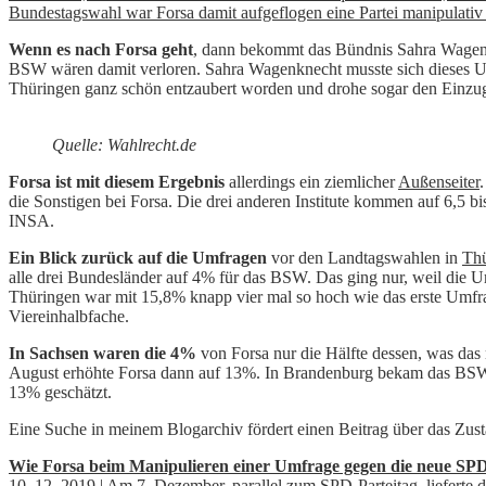
Bundestagswahl war Forsa damit aufgeflogen eine Partei manipulativ
Wenn es nach Forsa geht
, dann bekommt das Bündnis Sahra Wagenk
BSW wären damit verloren. Sahra Wagenknecht musste sich dieses Umf
Thüringen ganz schön entzaubert worden und drohe sogar den Einzug
Quelle: Wahlrecht.de
Forsa ist mit diesem Ergebnis
allerdings ein ziemlicher
Außenseiter
die Sonstigen bei Forsa. Die drei anderen Institute kommen auf 6,5 b
INSA.
Ein Blick zurück auf die Umfragen
vor den Landtagswahlen in
Thü
alle drei Bundesländer auf 4% für das BSW. Das ging nur, weil die U
Thüringen war mit 15,8% knapp vier mal so hoch wie das erste Umfra
Viereinhalbfache.
In Sachsen waren die 4%
von Forsa nur die Hälfte dessen, was das 
August erhöhte Forsa dann auf 13%. In Brandenburg bekam das BSW m
13% geschätzt.
Eine Suche in meinem Blogarchiv fördert einen Beitrag über das Z
Wie Forsa beim Manipulieren einer Umfrage gegen die neue SP
10. 12. 2019 | Am 7. Dezember, parallel zum SPD-Parteitag, lieferte 