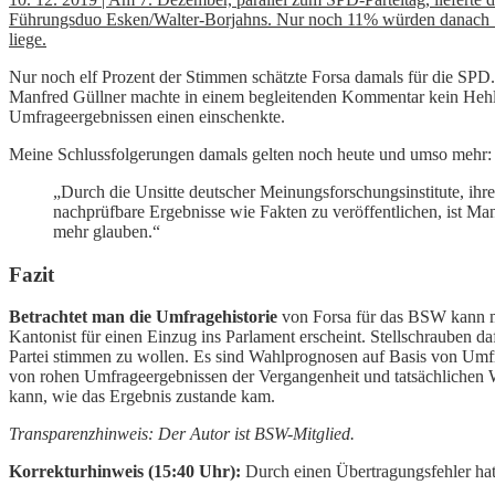
Führungsduo Esken/Walter-Borjahns. Nur noch 11% würden danach SP
liege.
Nur noch elf Prozent der Stimmen schätzte Forsa damals für die SPD
Manfred Güllner machte in einem begleitenden Kommentar kein Hehl
Umfrageergebnissen einen einschenkte.
Meine Schlussfolgerungen damals gelten noch heute und umso mehr:
„Durch die Unsitte deutscher Meinungsforschungsinstitute, ihr
nachprüfbare Ergebnisse wie Fakten zu veröffentlichen, ist M
mehr glauben.“
Fazit
Betrachtet man die Umfragehistorie
von Forsa für das BSW kann man
Kantonist für einen Einzug ins Parlament erscheint. Stellschrauben dafü
Partei stimmen zu wollen. Es sind Wahlprognosen auf Basis von Umf
von rohen Umfrageergebnissen der Vergangenheit und tatsächlichen Wa
kann, wie das Ergebnis zustande kam.
Transparenzhinweis: Der Autor ist BSW-Mitglied.
Korrekturhinweis (15:40 Uhr):
Durch einen Übertragungsfehler hatt