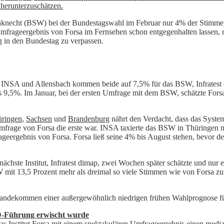
 herunterzuschätzen.
necht (BSW) bei der Bundestagswahl im Februar nur 4% der Stimmen 
rageergebnis von Forsa im Fernsehen schon entgegenhalten lassen, na
 in den Bundestag zu verpassen.
. INSA und Allensbach kommen beide auf 7,5% für das BSW, Infratest 
is 9,5%. Im Januar, bei der ersten Umfrage mit dem BSW, schätzte Forsa
ringen
,
Sachsen
und
Brandenburg
nährt den Verdacht, dass das Syste
mfrage von Forsa die erste war. INSA taxierte das BSW in Thüringen n
geergebnis von Forsa. Forsa ließ seine 4% bis August stehen, bevor 
nächste Institut, Infratest dimap, zwei Wochen später schätzte und nur
it 13,5 Prozent mehr als dreimal so viele Stimmen wie von Forsa zun
ustandekommen einer außergewöhnlich niedrigen frühen Wahlprognose 
D-Führung erwischt wurde
das Institut Forsa mit einem spektakulären Umfrageergebnis einen media