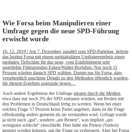
Skip
Wie Forsa beim Manipulieren einer
to
Umfrage gegen die neue SPD-Führung
content
erwischt wurde
10. 12. 2019 | Am 7. Dezember, parallel zum SPD-Parteitag, lieferte
das Institut Forsa mit einem spektakulären Umfrageergebnis einen
medialen Tiefschlag für das neue, vom Establishment sehr
ungeliebte Führungsduo Esken/Walter-Borjahns. Nur noch 11
Prozent würden danach SPD wählen. Dumm nur für Forsa, dass
versehentlich unschöne Details zu den Methoden öffentlich wurden,
die diesem Ergebnis zugrunde liegen…
Auch andere Ergebnisse der Umfrage
gingen durch die Medien
,
etwa dass nur noch 3% der SPD zutrauen würden, am Besten mit
den Problemen in Deutschland fertig zu werden. Wenn bei einer
solchen Frage 57 Prozent keine Partei angeben, dann ist die Frage
offenkundig anders gemeint als sie verstanden wird. Gefragt wurde
ja nicht nach „gut“, sondern „am Besten“, was implizit „am
wenigsten schlecht“ einschließt. Hier hätte ein Pretest (Vortest)
genutzt werden können, um die Frage zu verbessern. Aber bei Forsa