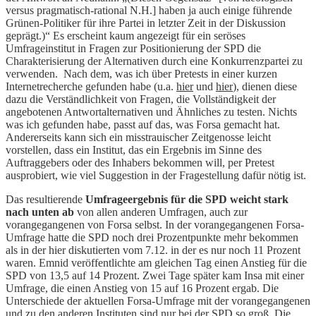
versus pragmatisch-rational N.H.] haben ja auch einige führende
Grünen-Politiker für ihre Partei in letzter Zeit in der Diskussion
geprägt.)“ Es erscheint kaum angezeigt für ein seröses
Umfrageinstitut in Fragen zur Positionierung der SPD die
Charakterisierung der Alternativen durch eine Konkurrenzpartei zu
verwenden. Nach dem, was ich über Pretests in einer kurzen
Internetrecherche gefunden habe (u.a.
hier
und
hier
), dienen diese
dazu die Verständlichkeit von Fragen, die Vollständigkeit der
angebotenen Antwortalternativen und Ähnliches zu testen. Nichts
was ich gefunden habe, passt auf das, was Forsa gemacht hat.
Andererseits kann sich ein misstrauischer Zeitgenosse leicht
vorstellen, dass ein Institut, das ein Ergebnis im Sinne des
Auftraggebers oder des Inhabers bekommen will, per Pretest
ausprobiert, wie viel Suggestion in der Fragestellung dafür nötig ist.
Das resultierende
Umfrageergebnis für die SPD weicht stark
nach unten ab
von allen anderen Umfragen, auch zur
vorangegangenen von Forsa selbst. In der vorangegangenen Forsa-
Umfrage hatte die SPD noch drei Prozentpunkte mehr bekommen
als in der hier diskutierten vom 7.12. in der es nur noch 11 Prozent
waren. Emnid veröffentlichte am gleichen Tag einen Anstieg für die
SPD von 13,5 auf 14 Prozent. Zwei Tage später kam Insa mit einer
Umfrage, die einen Anstieg von 15 auf 16 Prozent ergab. Die
Unterschiede der aktuellen Forsa-Umfrage mit der vorangegangenen
und zu den anderen Instituten sind nur bei der SPD so groß. Die