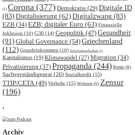
Corona
(377)
Digitale ID
Demokratie
(29)
(1)
(83)
Digitalzwang
(83)
Digitalisierung
(62)
EZB; digitaler Euro
(63)
EZB
(34)
Finanzielle
Gesundheit
Geopolitik
(47)
G30
(14)
Inklusion
(10)
(91)
Griechenland
Global Governance
(54)
(112)
Grundeinkommen
(10)
Informationsfreiheit
(1)
Migration
(34)
Klimawandel
(27)
Kapitalismus
(19)
Propaganda
(244)
Privatisierung
(37)
Rente
(8)
Sachverständigenrat
(26)
Sozialkredit
(15)
Zensur
TTIP/CETA
(49)
Verkehr
(15)
Wohnen
(6)
(196)
.
Archiv