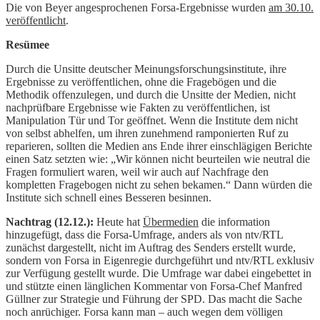
Die von Beyer angesprochenen Forsa-Ergebnisse wurden
am 30.10.
veröffentlicht
.
Resümee
Durch die Unsitte deutscher Meinungsforschungsinstitute, ihre
Ergebnisse zu veröffentlichen, ohne die Fragebögen und die
Methodik offenzulegen, und durch die Unsitte der Medien, nicht
nachprüfbare Ergebnisse wie Fakten zu veröffentlichen, ist
Manipulation Tür und Tor geöffnet. Wenn die Institute dem nicht
von selbst abhelfen, um ihren zunehmend ramponierten Ruf zu
reparieren, sollten die Medien ans Ende ihrer einschlägigen Berichte
einen Satz setzten wie: „Wir können nicht beurteilen wie neutral die
Fragen formuliert waren, weil wir auch auf Nachfrage den
kompletten Fragebogen nicht zu sehen bekamen.“ Dann würden die
Institute sich schnell eines Besseren besinnen.
Nachtrag (12.12.):
Heute hat
Übermedien
die information
hinzugefügt, dass die Forsa-Umfrage, anders als von ntv/RTL
zunächst dargestellt, nicht im Auftrag des Senders erstellt wurde,
sondern von Forsa in Eigenregie durchgeführt und ntv/RTL exklusiv
zur Verfügung gestellt wurde. Die Umfrage war dabei eingebettet in
und stützte einen länglichen Kommentar von Forsa-Chef Manfred
Güllner zur Strategie und Führung der SPD. Das macht die Sache
noch anrüchiger. Forsa kann man – auch wegen dem völligen