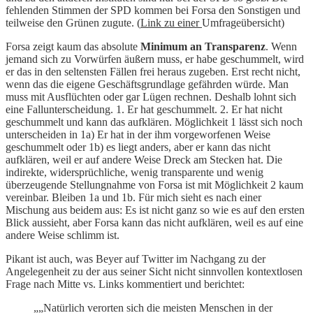
fehlenden Stimmen der SPD kommen bei Forsa den Sonstigen und
teilweise den Grünen zugute. (
Link zu einer
Umfrageübersicht)
Forsa zeigt kaum das absolute
Minimum an Transparenz
. Wenn
jemand sich zu Vorwürfen äußern muss, er habe geschummelt, wird
er das in den seltensten Fällen frei heraus zugeben. Erst recht nicht,
wenn das die eigene Geschäftsgrundlage gefährden würde. Man
muss mit Ausflüchten oder gar Lügen rechnen. Deshalb lohnt sich
eine Fallunterscheidung. 1. Er hat geschummelt. 2. Er hat nicht
geschummelt und kann das aufklären. Möglichkeit 1 lässt sich noch
unterscheiden in 1a) Er hat in der ihm vorgeworfenen Weise
geschummelt oder 1b) es liegt anders, aber er kann das nicht
aufklären, weil er auf andere Weise Dreck am Stecken hat. Die
indirekte, widersprüchliche, wenig transparente und wenig
überzeugende Stellungnahme von Forsa ist mit Möglichkeit 2 kaum
vereinbar. Bleiben 1a und 1b. Für mich sieht es nach einer
Mischung aus beidem aus: Es ist nicht ganz so wie es auf den ersten
Blick aussieht, aber Forsa kann das nicht aufklären, weil es auf eine
andere Weise schlimm ist.
Pikant ist auch, was Beyer auf Twitter im Nachgang zu der
Angelegenheit zu der aus seiner Sicht nicht sinnvollen kontextlosen
Frage nach Mitte vs. Links kommentiert und berichtet:
„„Natürlich verorten sich die meisten Menschen in der