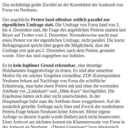
Das rechtfertigt große Zweifel an der Korrektheit der Auskunft von
Forsa via Neuhann.
Der angebliche
Pretest fand offenbar zeitlich parallel zur
eigentlichen Umfrage statt.
Die Umfrage von Forsa fand von 2.
bis 4. Dezember statt, die Frage des angeblichen Pretests stammt laut
Beyer auf Twitter vom 2. Dezember. Normalerweise macht man
einen Pretest vor der eigentlichen Umfrage, nicht parallel. Die kurze
Befragungszeit spricht eher gegen die Möglichkeit, dass die
Umfrage erst spät am 2. Dezember, nach dem Pretest, gestartet
wurde. Aber das sind zugegeben nur Indizien.
Es ist
kein legitimer Grund erkennbar
, eine derartige
Holzhammer-Suggestivfrage zu testen. Es sind aber unseriöse
Motive für ein solches Vorgehen vorstellbar. ZDF-Korrespondent
Neuhann bekam auf Nachfrage von Forsa die schriftliche
Erläuterung, man habe einen Pretest mit und ohne die wertenden
Attribute vor „Linkskurs“ und „Mitte-Kurs“ durchgeführt. Die
Ergebnisse hätten sich aber nicht unterschieden. In der
Hauptumfrage habe man die Attribute dann weggelassen. Auf die
zusätzlich gestellte Teilfrage nach Sinn und Zweck der sonderbaren
Pretest-Frage bekam Neuhann keine Antwort. Meine eigene
Anfrage zu diesem Aspekt wurde (bisher) auch nicht beantwortet.
Einer Antwort am nächsten kommt ein Klammerzusatz von Forsa in
der Antwort an Neuhann: „(Diesen Gegensatz“ [von ideologisch