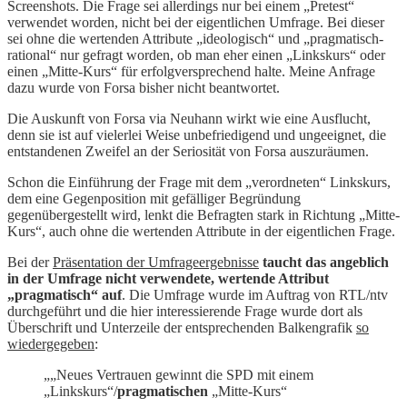
Screenshots. Die Frage sei allerdings nur bei einem „Pretest“
verwendet worden, nicht bei der eigentlichen Umfrage. Bei dieser
sei ohne die wertenden Attribute „ideologisch“ und „pragmatisch-
rational“ nur gefragt worden, ob man eher einen „Linkskurs“ oder
einen „Mitte-Kurs“ für erfolgversprechend halte. Meine Anfrage
dazu wurde von Forsa bisher nicht beantwortet.
Die Auskunft von Forsa via Neuhann wirkt wie eine Ausflucht,
denn sie ist auf vielerlei Weise unbefriedigend und ungeeignet, die
entstandenen Zweifel an der Seriosität von Forsa auszuräumen.
Schon die Einführung der Frage mit dem „verordneten“ Linkskurs,
dem eine Gegenposition mit gefälliger Begründung
gegenübergestellt wird, lenkt die Befragten stark in Richtung „Mitte-
Kurs“, auch ohne die wertenden Attribute in der eigentlichen Frage.
Bei der
Präsentation der Umfrageergebnisse
taucht das angeblich
in der Umfrage nicht verwendete, wertende Attribut
„pragmatisch“ auf
. Die Umfrage wurde im Auftrag von RTL/ntv
durchgeführt und die hier interessierende Frage wurde dort als
Überschrift und Unterzeile der entsprechenden Balkengrafik
so
wiedergegeben
:
„„Neues Vertrauen gewinnt die SPD mit einem
„Linkskurs“/
pragmatischen
„Mitte-Kurs“