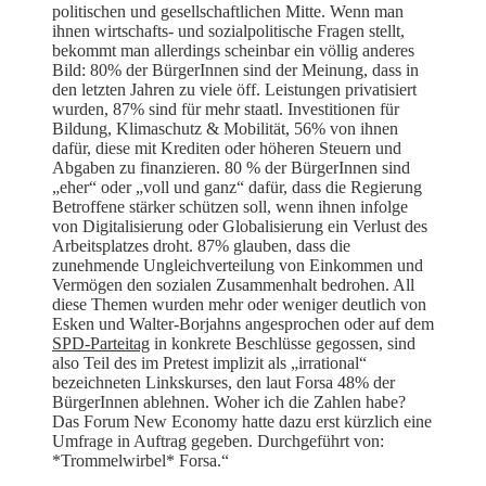
politischen und gesellschaftlichen Mitte. Wenn man
ihnen wirtschafts- und sozialpolitische Fragen stellt,
bekommt man allerdings scheinbar ein völlig anderes
Bild: 80% der BürgerInnen sind der Meinung, dass in
den letzten Jahren zu viele öff. Leistungen privatisiert
wurden, 87% sind für mehr staatl. Investitionen für
Bildung, Klimaschutz & Mobilität, 56% von ihnen
dafür, diese mit Krediten oder höheren Steuern und
Abgaben zu finanzieren. 80 % der BürgerInnen sind
„eher“ oder „voll und ganz“ dafür, dass die Regierung
Betroffene stärker schützen soll, wenn ihnen infolge
von Digitalisierung oder Globalisierung ein Verlust des
Arbeitsplatzes droht. 87% glauben, dass die
zunehmende Ungleichverteilung von Einkommen und
Vermögen den sozialen Zusammenhalt bedrohen. All
diese Themen wurden mehr oder weniger deutlich von
Esken und Walter-Borjahns angesprochen oder auf dem
SPD-Parteitag
in konkrete Beschlüsse gegossen, sind
also Teil des im Pretest implizit als „irrational“
bezeichneten Linkskurses, den laut Forsa 48% der
BürgerInnen ablehnen. Woher ich die Zahlen habe?
Das Forum New Economy hatte dazu erst kürzlich eine
Umfrage in Auftrag gegeben. Durchgeführt von:
*Trommelwirbel* Forsa.“