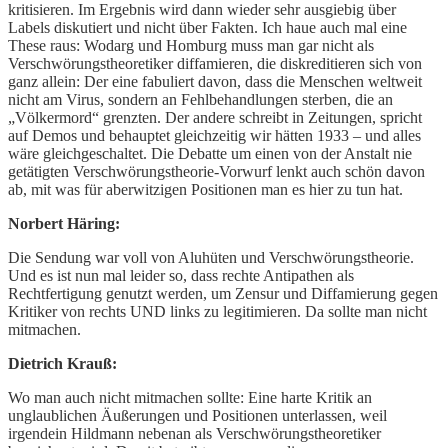
kritisieren. Im Ergebnis wird dann wieder sehr ausgiebig über
Labels diskutiert und nicht über Fakten. Ich haue auch mal eine
These raus: Wodarg und Homburg muss man gar nicht als
Verschwörungstheoretiker diffamieren, die diskreditieren sich von
ganz allein: Der eine fabuliert davon, dass die Menschen weltweit
nicht am Virus, sondern an Fehlbehandlungen sterben, die an
„Völkermord“ grenzten. Der andere schreibt in Zeitungen, spricht
auf Demos und behauptet gleichzeitig wir hätten 1933 – und alles
wäre gleichgeschaltet. Die Debatte um einen von der Anstalt nie
getätigten Verschwörungstheorie-Vorwurf lenkt auch schön davon
ab, mit was für aberwitzigen Positionen man es hier zu tun hat.
Norbert Häring:
Die Sendung war voll von Aluhüten und Verschwörungstheorie.
Und es ist nun mal leider so, dass rechte Antipathen als
Rechtfertigung genutzt werden, um Zensur und Diffamierung gegen
Kritiker von rechts UND links zu legitimieren. Da sollte man nicht
mitmachen.
Dietrich Krauß:
Wo man auch nicht mitmachen sollte: Eine harte Kritik an
unglaublichen Äußerungen und Positionen unterlassen, weil
irgendein Hildmann nebenan als Verschwörungstheoretiker