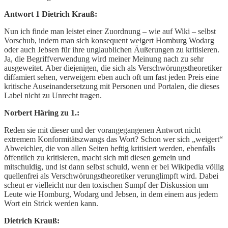
Antwort 1 Dietrich Krauß:
Nun ich finde man leistet einer Zuordnung – wie auf Wiki – selbst
Vorschub, indem man sich konsequent weigert Homburg Wodarg
oder auch Jebsen für ihre unglaublichen Äußerungen zu kritisieren.
Ja, die Begriffverwendung wird meiner Meinung nach zu sehr
ausgeweitet. Aber diejenigen, die sich als Verschwörungstheoretiker
diffamiert sehen, verweigern eben auch oft um fast jeden Preis eine
kritische Auseinandersetzung mit Personen und Portalen, die dieses
Label nicht zu Unrecht tragen.
Norbert Häring zu 1.:
Reden sie mit dieser und der vorangegangenen Antwort nicht
extremem Konformitätszwangs das Wort? Schon wer sich „weigert“
Abweichler, die von allen Seiten heftig kritisiert werden, ebenfalls
öffentlich zu kritisieren, macht sich mit diesen gemein und
mitschuldig, und ist dann selbst schuld, wenn er bei Wikipedia völlig
quellenfrei als Verschwörungstheoretiker verunglimpft wird. Dabei
scheut er vielleicht nur den toxischen Sumpf der Diskussion um
Leute wie Homburg, Wodarg und Jebsen, in dem einem aus jedem
Wort ein Strick werden kann.
Dietrich Krauß: