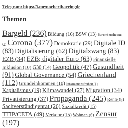
Telegram: https://t.me/norberthaeringde
Themen
Bargeld
(236)
Bildung
(16)
BSW
(13)
Bürgerbeteiligung
Corona
(377)
Digitale ID
Demokratie
(29)
(1)
(83)
Digitalzwang
(83)
Digitalisierung
(62)
EZB; digitaler Euro
(63)
EZB
(34)
Finanzielle
Gesundheit
Geopolitik
(47)
G30
(14)
Inklusion
(10)
(91)
Griechenland
Global Governance
(54)
(112)
Grundeinkommen
(10)
Informationsfreiheit
(1)
Migration
(34)
Klimawandel
(27)
Kapitalismus
(19)
Propaganda
(245)
Privatisierung
(37)
Rente
(8)
Sachverständigenrat
(26)
Sozialkredit
(15)
Zensur
TTIP/CETA
(49)
Verkehr
(15)
Wohnen
(6)
(197)