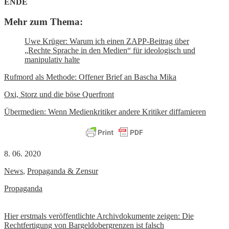
ENDE
Mehr zum Thema:
Uwe Krüger: Warum ich einen ZAPP-Beitrag über
„Rechte Sprache in den Medien“ für ideologisch und
manipulativ halte
Rufmord als Methode: Offener Brief an Bascha Mika
Oxi, Storz und die böse Querfront
Übermedien: Wenn Medienkritiker andere Kritiker diffamieren
8. 06. 2020
News
,
Propaganda & Zensur
Propaganda
Beitrags-
Hier erstmals veröffentlichte Archivdokumente zeigen: Die
Rechtfertigung von Bargeldobergrenzen ist falsch