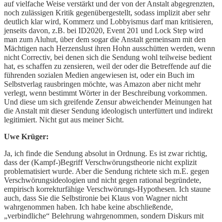
auf vielfache Weise verstärkt und der von der Anstalt abgegrenzten,
noch zulässigen Kritik gegenübergestellt, sodass implizit aber sehr
deutlich klar wird, Kommerz und Lobbyismus darf man kritisieren,
jenseits davon, z.B. bei ID2020, Event 201 und Lock Step wird
man zum Aluhut, über dem sogar die Anstalt gemeinsam mit den
Mächtigen nach Herzenslust ihren Hohn ausschütten werden, wenn
nicht Correctiv, bei denen sich die Sendung wohl teilweise bedient
hat, es schaffen zu zensieren, weil der oder die Betreffende auf die
führenden sozialen Medien angewiesen ist, oder ein Buch im
Selbstverlag rausbringen möchte, was Amazon aber nicht mehr
verlegt, wenn bestimmt Wörter in der Beschreibung vorkommen.
Und diese um sich greifende Zensur abweichender Meinungen hat
die Anstalt mit dieser Sendung ideologisch unterfüttert und indirekt
legitimiert. Nicht gut aus meiner Sicht.
Uwe Krüger:
Ja, ich finde die Sendung absolut in Ordnung. Es ist zwar richtig,
dass der (Kampf-)Begriff Verschwörungstheorie nicht explizit
problematisiert wurde. Aber die Sendung richtete sich m.E. gegen
Verschwörungsideologien und nicht gegen rational begründete,
empirisch korrekturfähige Verschwörungs-Hypothesen. Ich staune
auch, dass Sie die Selbstironie bei Klaus von Wagner nicht
wahrgenommen haben. Ich habe keine abschließende,
„verbindliche“ Belehrung wahrgenommen, sondern Diskurs mit