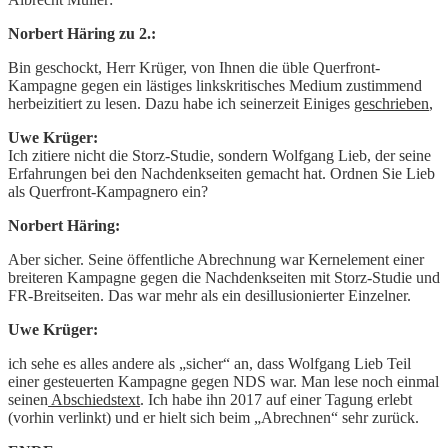
Norbert Häring zu 2.:
Bin geschockt, Herr Krüger, von Ihnen die üble Querfront-
Kampagne gegen ein lästiges linkskritisches Medium zustimmend
herbeizitiert zu lesen. Dazu habe ich seinerzeit Einiges
geschrieben
,
Uwe Krüger:
Ich zitiere nicht die Storz-Studie, sondern Wolfgang Lieb, der seine
Erfahrungen bei den Nachdenkseiten gemacht hat. Ordnen Sie Lieb
als Querfront-Kampagnero ein?
Norbert Häring:
Aber sicher. Seine öffentliche Abrechnung war Kernelement einer
breiteren Kampagne gegen die Nachdenkseiten mit Storz-Studie und
FR-Breitseiten. Das war mehr als ein desillusionierter Einzelner.
Uwe Krüger:
ich sehe es alles andere als „sicher“ an, dass Wolfgang Lieb Teil
einer gesteuerten Kampagne gegen NDS war. Man lese noch einmal
seinen
Abschiedstext
. Ich habe ihn 2017 auf einer Tagung erlebt
(vorhin verlinkt) und er hielt sich beim „Abrechnen“ sehr zurück.