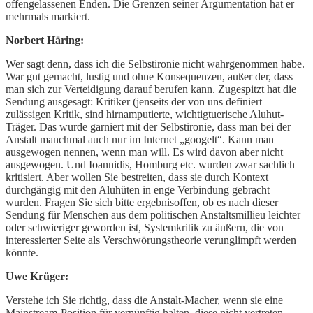
offengelassenen Enden. Die Grenzen seiner Argumentation hat er
mehrmals markiert.
Norbert Häring:
Wer sagt denn, dass ich die Selbstironie nicht wahrgenommen habe.
War gut gemacht, lustig und ohne Konsequenzen, außer der, dass
man sich zur Verteidigung darauf berufen kann. Zugespitzt hat die
Sendung ausgesagt: Kritiker (jenseits der von uns definiert
zulässigen Kritik, sind hirnamputierte, wichtigtuerische Aluhut-
Träger. Das wurde garniert mit der Selbstironie, dass man bei der
Anstalt manchmal auch nur im Internet „googelt“. Kann man
ausgewogen nennen, wenn man will. Es wird davon aber nicht
ausgewogen. Und Ioannidis, Homburg etc. wurden zwar sachlich
kritisiert. Aber wollen Sie bestreiten, dass sie durch Kontext
durchgängig mit den Aluhüten in enge Verbindung gebracht
wurden. Fragen Sie sich bitte ergebnisoffen, ob es nach dieser
Sendung für Menschen aus dem politischen Anstaltsmillieu leichter
oder schwieriger geworden ist, Systemkritik zu äußern, die von
interessierter Seite als Verschwörungstheorie verunglimpft werden
könnte.
Uwe Krüger:
Verstehe ich Sie richtig, dass die Anstalt-Macher, wenn sie eine
Mainstream-Position für vernünftig halten, diese nicht vertreten