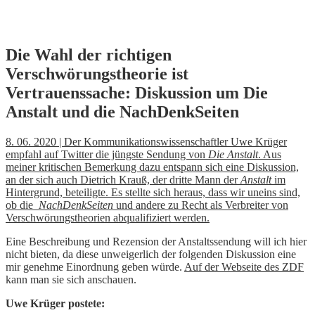
Skip
Die Wahl der richtigen
to
Verschwörungstheorie ist
content
Vertrauenssache: Diskussion um Die
Anstalt und die NachDenkSeiten
8. 06. 2020 | Der Kommunikationswissenschaftler Uwe Krüger
empfahl auf Twitter die jüngste Sendung von
Die Anstalt
. Aus
meiner kritischen Bemerkung dazu entspann sich eine Diskussion,
an der sich auch Dietrich Krauß, der dritte Mann der
Anstalt
im
Hintergrund, beteiligte. Es stellte sich heraus, dass wir uneins sind,
ob die
NachDenkSeiten
und andere zu Recht als Verbreiter von
Verschwörungstheorien abqualifiziert werden.
Eine Beschreibung und Rezension der Anstaltssendung will ich hier
nicht bieten, da diese unweigerlich der folgenden Diskussion eine
mir genehme Einordnung geben würde.
Auf der Webseite des ZDF
kann man sie sich anschauen.
Uwe Krüger postete: