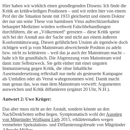
Hier haben wir wirklich einen grundlegenden Dissens: Ich finde die
Kritik an kritikwürdigen Positionen – und wir reden hier von einem
Prof der die Situation heute mit 1933 gleichsetzt und einem Doktor
der nur um seine These von harmlosen Virus aufrechtzuerhalten
behauptet Mediziner würden weltweit Falschbehandlungen
durchführen, die an „Völkermord“ grenzten – diese Kritik speist
sich bei der Anstalt aus der Sache und nicht aus einem äußeren
Konformitätszwang. Diesen gefährlichen Unsinn als irgendwie doch
richtigen weil ja vom Mainstream abweichende Position zu adeln
bzw. nicht zu kritisieren – weil das ja auch der Mainstream macht –
halte ich für grundfalsch. Die Abgrenzung vom Mainstream wird
dann zum Selbstzweck. Sie geht einher mit einer unguten
Immunisierung gegen Kritik, die ohne Inhaltliche
Auseinandersetzung reflexhaft nur mehr als gesteuerte Kampagne
als Umfallen oder als Verrat wahrgenommen wird. Damit macht
man genau das, was man dem Mainstream vorwirft: Argumenten
ausweichen und Kritik diffamieren (ergänzt 20 Uhr, N.H.).
Antwort 2: Uwe Krüger:
Das aber muss nicht an der Anstalt, sondern könnte an den
NachDenkSeiten selbst liegen. Symptomatisch wohl der
Ausstieg
von Mitgründer Wolfgang Lieb
2015, erklärtermaßen wegen
vermehrter Spekulations- und Diffamierungsfreude von Mitgründer
Albrecht Müller: