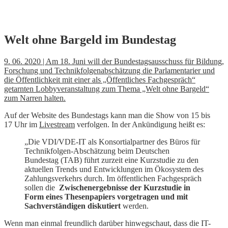
Skip
Welt ohne Bargeld im Bundestag
to
content
9. 06. 2020 | Am 18. Juni will der Bundestagsausschuss für Bildung,
Forschung und Technikfolgenabschätzung die Parlamentarier und
die Öffentlichkeit mit einer als „Öffentliches Fachgespräch“
getarnten Lobbyveranstaltung zum Thema „Welt ohne Bargeld“
zum Narren halten.
Auf der Website des Bundestags kann man die Show von 15 bis
17 Uhr im
Livestream
verfolgen. In der Ankündigung heißt es:
„Die VDI/VDE-IT als Konsortialpartner des Büros für
Technikfolgen-Abschätzung beim Deutschen
Bundestag (TAB) führt zurzeit eine Kurzstudie zu den
aktuellen Trends und Entwicklungen im Ökosystem des
Zahlungsverkehrs durch. Im öffentlichen Fachgespräch
sollen die
Zwischenergebnisse der Kurzstudie in
Form eines Thesenpapiers vorgetragen und mit
Sachverständigen diskutiert
werden.
Wenn man einmal freundlich darüber hinwegschaut, dass die IT-