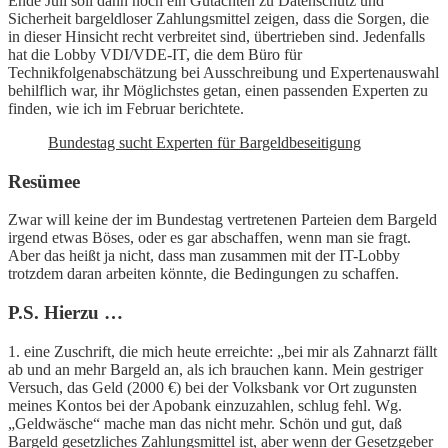
Ende Juli soll dann noch ein Gutachten zu Datenschutz und
Sicherheit bargeldloser Zahlungsmittel zeigen, dass die Sorgen, die
in dieser Hinsicht recht verbreitet sind, übertrieben sind. Jedenfalls
hat die Lobby VDI/VDE-IT, die dem Büro für
Technikfolgenabschätzung bei Ausschreibung und Expertenauswahl
behilflich war, ihr Möglichstes getan, einen passenden Experten zu
finden, wie ich im Februar berichtete.
Bundestag sucht Experten für Bargeldbeseitigung
Resümee
Zwar will keine der im Bundestag vertretenen Parteien dem Bargeld
irgend etwas Böses, oder es gar abschaffen, wenn man sie fragt.
Aber das heißt ja nicht, dass man zusammen mit der IT-Lobby
trotzdem daran arbeiten könnte, die Bedingungen zu schaffen.
P.S. Hierzu …
1. eine Zuschrift, die mich heute erreichte: „bei mir als Zahnarzt fällt
ab und an mehr Bargeld an, als ich brauchen kann. Mein gestriger
Versuch, das Geld (2000 €) bei der Volksbank vor Ort zugunsten
meines Kontos bei der Apobank einzuzahlen, schlug fehl. Wg.
„Geldwäsche“ mache man das nicht mehr. Schön und gut, daß
Bargeld gesetzliches Zahlungsmittel ist, aber wenn der Gesetzgeber