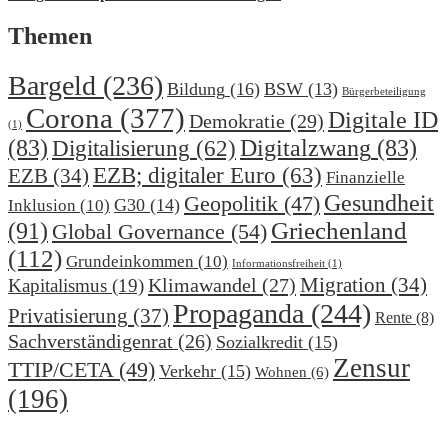
Themen
Bargeld
(236)
Bildung
(16)
BSW
(13)
Bürgerbeteiligung
Corona
(377)
Digitale ID
Demokratie
(29)
(1)
(83)
Digitalzwang
(83)
Digitalisierung
(62)
EZB; digitaler Euro
(63)
EZB
(34)
Finanzielle
Gesundheit
Geopolitik
(47)
G30
(14)
Inklusion
(10)
(91)
Griechenland
Global Governance
(54)
(112)
Grundeinkommen
(10)
Informationsfreiheit
(1)
Migration
(34)
Klimawandel
(27)
Kapitalismus
(19)
Propaganda
(244)
Privatisierung
(37)
Rente
(8)
Sachverständigenrat
(26)
Sozialkredit
(15)
Zensur
TTIP/CETA
(49)
Verkehr
(15)
Wohnen
(6)
(196)