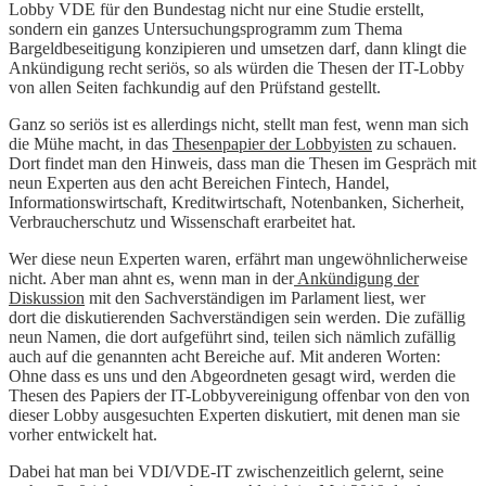
Lobby VDE für den Bundestag nicht nur eine Studie erstellt,
sondern ein ganzes Untersuchungsprogramm zum Thema
Bargeldbeseitigung konzipieren und umsetzen darf, dann klingt die
Ankündigung recht seriös, so als würden die Thesen der IT-Lobby
von allen Seiten fachkundig auf den Prüfstand gestellt.
Ganz so seriös ist es allerdings nicht, stellt man fest, wenn man sich
die Mühe macht, in das
Thesenpapier der Lobbyisten
zu schauen.
Dort findet man den Hinweis, dass man die Thesen im Gespräch mit
neun Experten aus den acht Bereichen Fintech, Handel,
Informationswirtschaft, Kreditwirtschaft, Notenbanken, Sicherheit,
Verbraucherschutz und Wissenschaft erarbeitet hat.
Wer diese neun Experten waren, erfährt man ungewöhnlicherweise
nicht. Aber man ahnt es, wenn man in der
Ankündigung der
Diskussion
mit den Sachverständigen im Parlament liest, wer
dort die diskutierenden Sachverständigen sein werden. Die zufällig
neun Namen, die dort aufgeführt sind, teilen sich nämlich zufällig
auch auf die genannten acht Bereiche auf. Mit anderen Worten:
Ohne dass es uns und den Abgeordneten gesagt wird, werden die
Thesen des Papiers der IT-Lobbyvereinigung offenbar von den von
dieser Lobby ausgesuchten Experten diskutiert, mit denen man sie
vorher entwickelt hat.
Dabei hat man bei VDI/VDE-IT zwischenzeitlich gelernt, seine