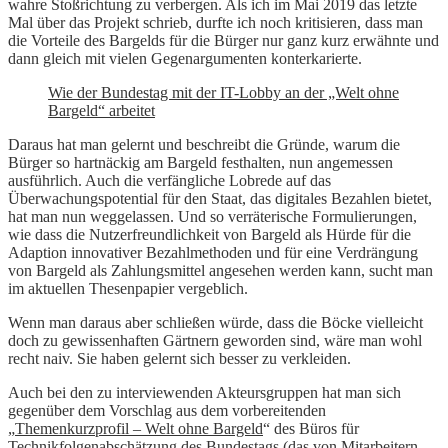
wahre Stoßrichtung zu verbergen. Als ich im Mai 2019 das letzte
Mal über das Projekt schrieb, durfte ich noch kritisieren, dass man
die Vorteile des Bargelds für die Bürger nur ganz kurz erwähnte und
dann gleich mit vielen Gegenargumenten konterkarierte.
Wie der Bundestag mit der IT-Lobby an der „Welt ohne
Bargeld“ arbeitet
Daraus hat man gelernt und beschreibt die Gründe, warum die
Bürger so hartnäckig am Bargeld festhalten, nun angemessen
ausführlich. Auch die verfängliche Lobrede auf das
Überwachungspotential für den Staat, das digitales Bezahlen bietet,
hat man nun weggelassen. Und so verräterische Formulierungen,
wie dass die Nutzerfreundlichkeit von Bargeld als Hürde für die
Adaption innovativer Bezahlmethoden und für eine Verdrängung
von Bargeld als Zahlungsmittel angesehen werden kann, sucht man
im aktuellen Thesenpapier vergeblich.
Wenn man daraus aber schließen würde, dass die Böcke vielleicht
doch zu gewissenhaften Gärtnern geworden sind, wäre man wohl
recht naiv. Sie haben gelernt sich besser zu verkleiden.
Auch bei den zu interviewenden Akteursgruppen hat man sich
gegenüber dem Vorschlag aus dem vorbereitenden
„
Themenkurzprofil – Welt ohne Bargeld
“ des Büros für
Technikfolgenabschätzung des Bundestags (das von Mitarbeitern