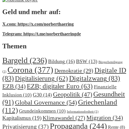
Geld und mehr auf:
X.com: https://x.com/norberthaering
Telegram: https://t.me/norberthaeringde
Themen
Bargeld
(236)
Bildung
(16)
BSW
(13)
Bürgerbeteiligung
Corona
(377)
Digitale ID
Demokratie
(29)
(1)
(83)
Digitalzwang
(83)
Digitalisierung
(62)
EZB; digitaler Euro
(63)
EZB
(34)
Finanzielle
Gesundheit
Geopolitik
(47)
G30
(14)
Inklusion
(10)
(91)
Griechenland
Global Governance
(54)
(112)
Grundeinkommen
(10)
Informationsfreiheit
(1)
Migration
(34)
Klimawandel
(27)
Kapitalismus
(19)
Propaganda
(244)
Privatisierung
(37)
Rente
(8)