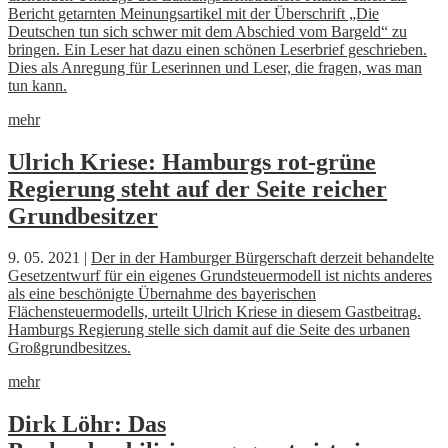
Bericht getarnten Meinungsartikel mit der Überschrift „Die
Deutschen tun sich schwer mit dem Abschied vom Bargeld“ zu
bringen. Ein Leser hat dazu einen schönen Leserbrief geschrieben.
Dies als Anregung für Leserinnen und Leser, die fragen, was man
tun kann.
mehr
Ulrich Kriese: Hamburgs rot-grüne
Regierung steht auf der Seite reicher
Grundbesitzer
9. 05. 2021 |
Der in der Hamburger Bürgerschaft derzeit behandelte
Gesetzentwurf für ein eigenes Grundsteuermodell ist nichts anderes
als eine beschönigte Übernahme des bayerischen
Flächensteuermodells, urteilt Ulrich Kriese in diesem Gastbeitrag.
Hamburgs Regierung stelle sich damit auf die Seite des urbanen
Großgrundbesitzes.
mehr
Dirk Löhr: Das