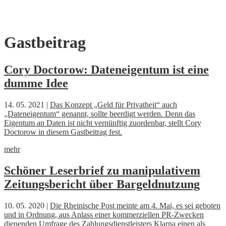
Skip
Gastbeitrag
to
content
Cory Doctorow: Dateneigentum ist eine
dumme Idee
14. 05. 2021 |
Das Konzept „Geld für Privatheit“ auch
„Dateneigentum“ genannt, sollte beerdigt werden. Denn das
Eigentum an Daten ist nicht vernünftig zuordenbar, stellt Cory
Doctorow in diesem Gastbeitrag fest.
mehr
Schöner Leserbrief zu manipulativem
Zeitungsbericht über Bargeldnutzung
10. 05. 2020 |
Die Rheinische Post meinte am 4. Mai, es sei geboten
und in Ordnung, aus Anlass einer kommerziellen PR-Zwecken
dienenden Umfrage des Zahlungsdienstleisters Klarna einen als