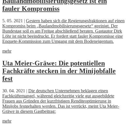
Baulandmobilisierungsgesetz ist ein
fauler Kompromiss
5. 05. 2021 |
Gestern haben sich die Regierungsfraktionen auf einen
Kompromiss beim „Baulandmobilisierungsgesetz“ geeinigt. Der
Bundestag soll es am Freitag abschließend beraten. Gastautor Dirk
Löhr ist nicht beeindruckt. Er fordert statt fauler Kompromisse eine
Enquete-Kommission zum Umgang mit dem Bodeneigentum.
mehr
Uta Meier-Gräwe: Die potentiellen
Fachkräfte stecken in der Minijobfalle
fest
30. 04. 2021 |
Die deutschen Unternehmen beklagen einen
Fachkräftemangel, während gleichzeitig viele gut ausgebildete
Frauen aus Gründen der kurzfristigen Renditeoptimierung in
Minijobs festgehalten werden. Das ist verrückt, meint Uta Meier-
Gräwe in diesem Gastbeitrag:
mehr