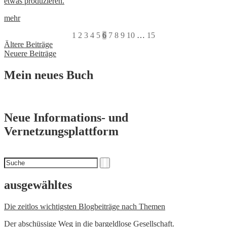
etwas produzieren.
mehr
1
2
3
4
5
6
7
8
9
10
…
15
Beitragsnavigation
Ältere Beiträge
Neuere Beiträge
Mein neues Buch
Neue Informations- und
Vernetzungsplattform
Suchen
Suche
nach
ausgewähltes
Die zeitlos wichtigsten Blogbeiträge nach Themen
Der abschüssige Weg in die bargeldlose Gesellschaft.