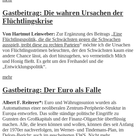
Gastbeitrag: Die wahren Ursachen der
Flüchtlingskrise
Von Hartmut Leinweber:
Zur Ergänzung des Beitrags „
Eine
Flüchtlingspolitik, die die Schwächsten gegen die Schwachen
ausspielt, treibt diese zu rechten Parteien
“ möchte ich die Ursachen
von Flüchtlingsströmen beleuchten, der den Schwächsten kaum eine
andere Chance lässt, als dort hinzugehen, wo vermeintlich Milch
und Honig fließt. Es geht um den Freihandel und die
„Entwicklungspolitik“.
mehr
Gastbeitrag: Der Euro als Falle
Albert F. Reiterer*:
Euro und Währugnsunion wurden als
Automatismus einer neoliberalen Zentrum-Peripherie-Struktur in
Europa entworfen. Das sollte ständige politische Eingriffe zu
Gunsten des Großkapitals und der Finanz-Oligarchie überflüssig
machen. Alle, die lesen können und wollen, können dies seit Anfang
der 1970er nachverfolgen, im Werner- und Tindemans-Plan, im
Delors-Bericht; auch im gescheiterten EWS.
Nicht mehr