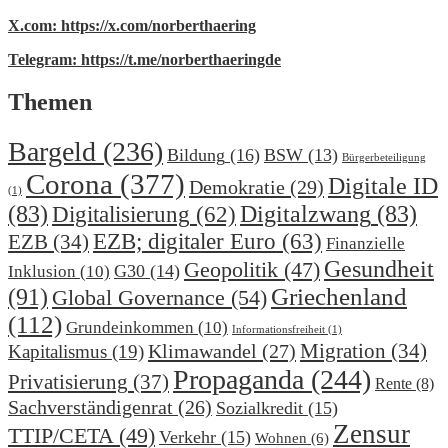
X.com: https://x.com/norberthaering
Telegram: https://t.me/norberthaeringde
Themen
Bargeld
(236)
Bildung
(16)
BSW
(13)
Bürgerbeteiligung
Corona
(377)
Digitale ID
Demokratie
(29)
(1)
(83)
Digitalzwang
(83)
Digitalisierung
(62)
EZB; digitaler Euro
(63)
EZB
(34)
Finanzielle
Gesundheit
Geopolitik
(47)
G30
(14)
Inklusion
(10)
(91)
Griechenland
Global Governance
(54)
(112)
Grundeinkommen
(10)
Informationsfreiheit
(1)
Migration
(34)
Klimawandel
(27)
Kapitalismus
(19)
Propaganda
(244)
Privatisierung
(37)
Rente
(8)
Sachverständigenrat
(26)
Sozialkredit
(15)
Zensur
TTIP/CETA
(49)
Verkehr
(15)
Wohnen
(6)