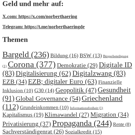
Geld und mehr auf:
X.com: https://x.com/norberthaering
Telegram: https://t.me/norberthaeringde
Themen
Bargeld
(236)
Bildung
(16)
BSW
(13)
Bürgerbeteiligung
Corona
(377)
Digitale ID
Demokratie
(29)
(1)
(83)
Digitalzwang
(83)
Digitalisierung
(62)
EZB; digitaler Euro
(63)
EZB
(34)
Finanzielle
Gesundheit
Geopolitik
(47)
G30
(14)
Inklusion
(10)
(91)
Griechenland
Global Governance
(54)
(112)
Grundeinkommen
(10)
Informationsfreiheit
(1)
Migration
(34)
Klimawandel
(27)
Kapitalismus
(19)
Propaganda
(244)
Privatisierung
(37)
Rente
(8)
Sachverständigenrat
(26)
Sozialkredit
(15)