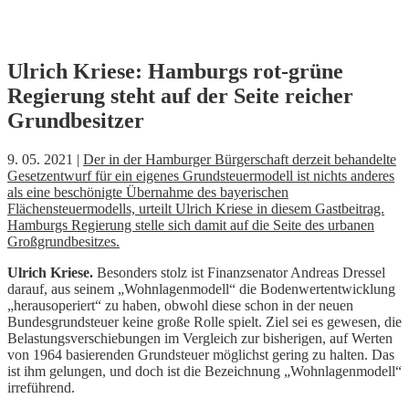
Skip
Ulrich Kriese: Hamburgs rot-grüne
to
Regierung steht auf der Seite reicher
content
Grundbesitzer
9. 05. 2021 |
Der in der Hamburger Bürgerschaft derzeit behandelte
Gesetzentwurf für ein eigenes Grundsteuermodell ist nichts anderes
als eine beschönigte Übernahme des bayerischen
Flächensteuermodells, urteilt Ulrich Kriese in diesem Gastbeitrag.
Hamburgs Regierung stelle sich damit auf die Seite des urbanen
Großgrundbesitzes.
Ulrich Kriese.
Besonders stolz ist Finanzsenator Andreas Dressel
darauf, aus seinem „Wohnlagenmodell“ die Bodenwertentwicklung
„herausoperiert“ zu haben, obwohl diese schon in der neuen
Bundesgrundsteuer keine große Rolle spielt. Ziel sei es gewesen, die
Belastungsverschiebungen im Vergleich zur bisherigen, auf Werten
von 1964 basierenden Grundsteuer möglichst gering zu halten. Das
ist ihm gelungen, und doch ist die Bezeichnung „Wohnlagenmodell“
irreführend.