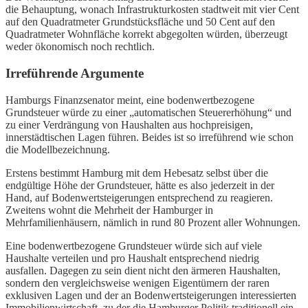
die Behauptung, wonach Infrastrukturkosten stadtweit mit vier Cent
auf den Quadratmeter Grundstücksfläche und 50 Cent auf den
Quadratmeter Wohnfläche korrekt abgegolten würden, überzeugt
weder ökonomisch noch rechtlich.
Irreführende Argumente
Hamburgs Finanzsenator meint, eine bodenwertbezogene
Grundsteuer würde zu einer „automatischen Steuererhöhung“ und
zu einer Verdrängung von Haushalten aus hochpreisigen,
innerstädtischen Lagen führen. Beides ist so irreführend wie schon
die Modellbezeichnung.
Erstens bestimmt Hamburg mit dem Hebesatz selbst über die
endgültige Höhe der Grundsteuer, hätte es also jederzeit in der
Hand, auf Bodenwertsteigerungen entsprechend zu reagieren.
Zweitens wohnt die Mehrheit der Hamburger in
Mehrfamilienhäusern, nämlich in rund 80 Prozent aller Wohnungen.
Eine bodenwertbezogene Grundsteuer würde sich auf viele
Haushalte verteilen und pro Haushalt entsprechend niedrig
ausfallen. Dagegen zu sein dient nicht den ärmeren Haushalten,
sondern den vergleichsweise wenigen Eigentümern der raren
exklusiven Lagen und der an Bodenwertsteigerungen interessierten
Immobilienwirtschaft, zu der die Hamburger Politik traditionell ein