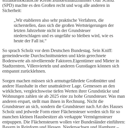
sozialdemokratische Kreise.Bundesfinanzminister Olaf Scholz
(SPD) machte es den Großen recht und wog alle anderen in
Sicherheit:
„Wir etablieren also sehr praktische Verfahren, die
sicherstellen, dass sich die großen Wertsteigerungen der
letzten Jahrzehnte nicht in der Grundsteuer
niederschlagen und es ungefähr so bleiben wird, wie es
heute der Fall ist.“
So sprach Scholz vor dem Deutschen Bundestag. Sein Kniff:
gemeindeweite Durchschnittsmieten und klein gerechnete
Bodenwerte als nivellierende Faktoren.Eigentümer und Mieter in
Stadtzentren, Villenvierteln und anderen Gunstlagen können sich
entspannt zurücklehnen.
Sorgen machen müssen sich armutsgefährdete Großmütter und
andere Haushalte in eher unattraktiver Lage. Gemessen an den
wirklichen, vergleichsweise tiefen Werten ihrer Grundstücke und
Wohnungen zahlen sie ab 2025 eine zu hohe Grundsteuer. Was man
anderen erspart, stellt man ihnen in Rechnung. Nicht die
Grundsteuer an sich, sondern die Grundsteuer nach Art des Hauses
Scholz und jedwede Form einer Flächensteuer werden sich für so
manchen kleinen Hausbesitzer als verkappte Vermögensteuer
entpuppen. Die Flächensteuern wollen vier Bundesländer einführen:
Bayern in Reinform und Hessen, Niedersachsen und Hamburg –