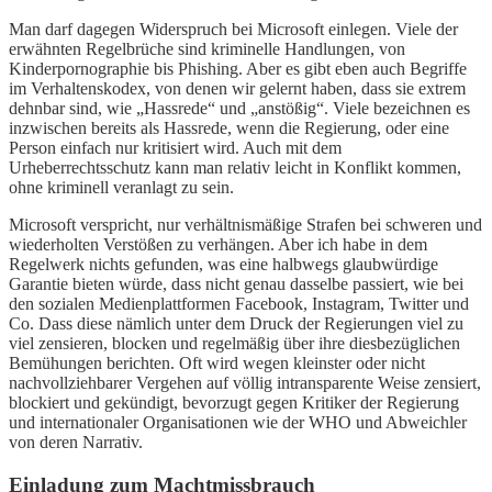
Man darf dagegen Widerspruch bei Microsoft einlegen. Viele der
erwähnten Regelbrüche sind kriminelle Handlungen, von
Kinderpornographie bis Phishing. Aber es gibt eben auch Begriffe
im Verhaltenskodex, von denen wir gelernt haben, dass sie extrem
dehnbar sind, wie „Hassrede“ und „anstößig“. Viele bezeichnen es
inzwischen bereits als Hassrede, wenn die Regierung, oder eine
Person einfach nur kritisiert wird. Auch mit dem
Urheberrechtsschutz kann man relativ leicht in Konflikt kommen,
ohne kriminell veranlagt zu sein.
Microsoft verspricht, nur verhältnismäßige Strafen bei schweren und
wiederholten Verstößen zu verhängen. Aber ich habe in dem
Regelwerk nichts gefunden, was eine halbwegs glaubwürdige
Garantie bieten würde, dass nicht genau dasselbe passiert, wie bei
den sozialen Medienplattformen Facebook, Instagram, Twitter und
Co. Dass diese nämlich unter dem Druck der Regierungen viel zu
viel zensieren, blocken und regelmäßig über ihre diesbezüglichen
Bemühungen berichten. Oft wird wegen kleinster oder nicht
nachvollziehbarer Vergehen auf völlig intransparente Weise zensiert,
blockiert und gekündigt, bevorzugt gegen Kritiker der Regierung
und internationaler Organisationen wie der WHO und Abweichler
von deren Narrativ.
Einladung zum Machtmissbrauch