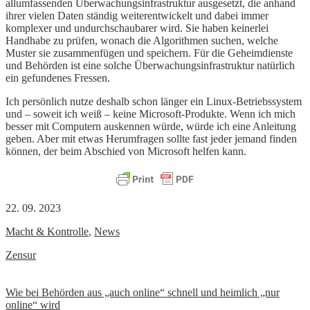
allumfassenden Überwachungsinfrastruktur ausgesetzt, die anhand
ihrer vielen Daten ständig weiterentwickelt und dabei immer
komplexer und undurchschaubarer wird. Sie haben keinerlei
Handhabe zu prüfen, wonach die Algorithmen suchen, welche
Muster sie zusammenfügen und speichern. Für die Geheimdienste
und Behörden ist eine solche Überwachungsinfrastruktur natürlich
ein gefundenes Fressen.
Ich persönlich nutze deshalb schon länger ein Linux-Betriebssystem
und – soweit ich weiß – keine Microsoft-Produkte. Wenn ich mich
besser mit Computern auskennen würde, würde ich eine Anleitung
geben. Aber mit etwas Herumfragen sollte fast jeder jemand finden
können, der beim Abschied von Microsoft helfen kann.
22. 09. 2023
Macht & Kontrolle
,
News
Zensur
Beitrags-
Wie bei Behörden aus „auch online“ schnell und heimlich „nur
online“ wird