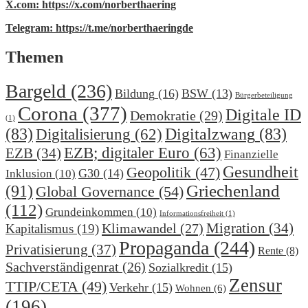
X.com: https://x.com/norberthaering
Telegram: https://t.me/norberthaeringde
Themen
Bargeld
(236)
Bildung
(16)
BSW
(13)
Bürgerbeteiligung
Corona
(377)
Digitale ID
Demokratie
(29)
(1)
(83)
Digitalzwang
(83)
Digitalisierung
(62)
EZB; digitaler Euro
(63)
EZB
(34)
Finanzielle
Gesundheit
Geopolitik
(47)
G30
(14)
Inklusion
(10)
(91)
Griechenland
Global Governance
(54)
(112)
Grundeinkommen
(10)
Informationsfreiheit
(1)
Migration
(34)
Klimawandel
(27)
Kapitalismus
(19)
Propaganda
(244)
Privatisierung
(37)
Rente
(8)
Sachverständigenrat
(26)
Sozialkredit
(15)
Zensur
TTIP/CETA
(49)
Verkehr
(15)
Wohnen
(6)
(196)