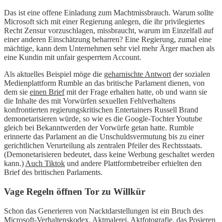
Das ist eine offene Einladung zum Machtmissbrauch. Warum sollte
Microsoft sich mit einer Regierung anlegen, die ihr privilegiertes
Recht Zensur vorzuschlagen, missbraucht, warum im Einzelfall auf
einer anderen Einschätzung beharren? Eine Regierung, zumal eine
mächtige, kann dem Unternehmen sehr viel mehr Ärger machen als
eine Kundin mit unfair gesperrtem Account.
Als aktuelles Beispiel möge die
geharnischte Antwort
der sozialen
Medienplattform Rumble an das britische Parlament dienen, von
dem sie
einen Brief
mit der Frage erhalten hatte, ob und wann sie
die Inhalte des mit Vorwürfen sexuellen Fehlverhaltens
konfrontierten regierungskritischen Entertainers Russell Brand
demonetarisieren würde, so wie es die Google-Tochter Youtube
gleich bei Bekanntwerden der Vorwürfe getan hatte. Rumble
erinnerte das Parlament an die Unschuldsvermutung bis zu einer
gerichtlichen Verurteilung als zentralen Pfeiler des Rechtsstaats.
(Demonetarisieren bedeutet, dass keine Werbung geschaltet werden
kann.)
Auch Tiktok
und andere Plattformbetreiber erhielten den
Brief des britischen Parlaments.
Vage Regeln öffnen Tor zu Willkür
Schon das Generieren von Nacktdarstellungen ist ein Bruch des
Microsoft-Verhaltenskodex. Aktmalerei, Aktfotografie, das Posieren