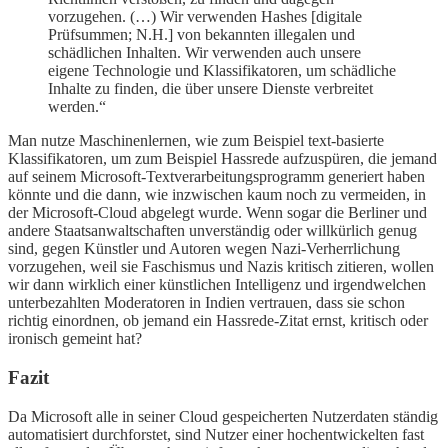
vorzugehen. (…) Wir verwenden Hashes [digitale
Prüfsummen; N.H.] von bekannten illegalen und
schädlichen Inhalten. Wir verwenden auch unsere
eigene Technologie und Klassifikatoren, um schädliche
Inhalte zu finden, die über unsere Dienste verbreitet
werden.“
Man nutze Maschinenlernen, wie zum Beispiel text-basierte
Klassifikatoren, um zum Beispiel Hassrede aufzuspüren, die jemand
auf seinem Microsoft-Textverarbeitungsprogramm generiert haben
könnte und die dann, wie inzwischen kaum noch zu vermeiden, in
der Microsoft-Cloud abgelegt wurde. Wenn sogar die Berliner und
andere Staatsanwaltschaften unverständig oder willkürlich genug
sind, gegen Künstler und Autoren wegen Nazi-Verherrlichung
vorzugehen, weil sie Faschismus und Nazis kritisch zitieren, wollen
wir dann wirklich einer künstlichen Intelligenz und irgendwelchen
unterbezahlten Moderatoren in Indien vertrauen, dass sie schon
richtig einordnen, ob jemand ein Hassrede-Zitat ernst, kritisch oder
ironisch gemeint hat?
Fazit
Da Microsoft alle in seiner Cloud gespeicherten Nutzerdaten ständig
automatisiert durchforstet, sind Nutzer einer hochentwickelten fast