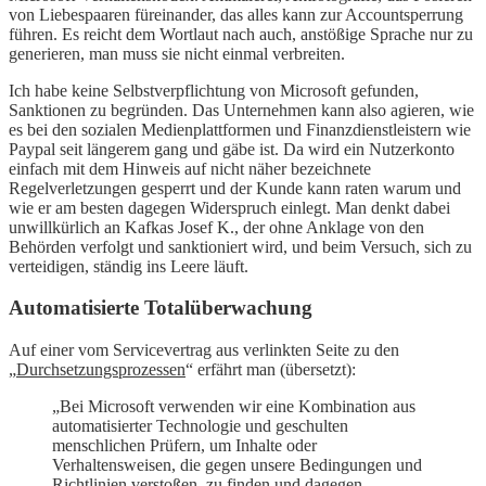
von Liebespaaren füreinander, das alles kann zur Accountsperrung
führen. Es reicht dem Wortlaut nach auch, anstößige Sprache nur zu
generieren, man muss sie nicht einmal verbreiten.
Ich habe keine Selbstverpflichtung von Microsoft gefunden,
Sanktionen zu begründen. Das Unternehmen kann also agieren, wie
es bei den sozialen Medienplattformen und Finanzdienstleistern wie
Paypal seit längerem gang und gäbe ist. Da wird ein Nutzerkonto
einfach mit dem Hinweis auf nicht näher bezeichnete
Regelverletzungen gesperrt und der Kunde kann raten warum und
wie er am besten dagegen Widerspruch einlegt. Man denkt dabei
unwillkürlich an Kafkas Josef K., der ohne Anklage von den
Behörden verfolgt und sanktioniert wird, und beim Versuch, sich zu
verteidigen, ständig ins Leere läuft.
Automatisierte Totalüberwachung
Auf einer vom Servicevertrag aus verlinkten Seite zu den
„
Durchsetzungsprozessen
“ erfährt man (übersetzt):
„Bei Microsoft verwenden wir eine Kombination aus
automatisierter Technologie und geschulten
menschlichen Prüfern, um Inhalte oder
Verhaltensweisen, die gegen unsere Bedingungen und
Richtlinien verstoßen, zu finden und dagegen