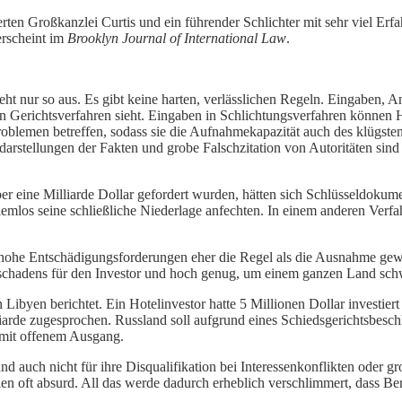
ierten Großkanzlei Curtis und ein führender Schlichter mit sehr viel Erfa
erscheint im
Brooklyn Journal of International Law
.
sieht nur so aus. Es gibt keine harten, verlässlichen Regeln. Eingaben
erichtsverfahren sieht. Eingaben in Schlichtungsverfahren können Hun
Problemen betreffen, sodass sie die Aufnahmekapazität auch des klügste
darstellungen der Fakten und grobe Falschzitation von Autoritäten sin
er eine Milliarde Dollar gefordert wurden, hätten sich Schlüsseldokum
emlos seine schließliche Niederlage anfechten. In einem anderen Verf
 hohe Entschädigungsforderungen eher die Regel als die Ausnahme gewor
nsschadens für den Investor und hoch genug, um einem ganzen Land sch
 Libyen berichtet. Ein Hotelinvestor hatte 5 Millionen Dollar investie
rde zugesprochen. Russland soll aufgrund eines Schiedsgerichtsbesch
, mit offenem Ausgang.
und auch nicht für ihre Disqualifikation bei Interessenkonflikten oder 
ien oft absurd. All das werde dadurch erheblich verschlimmert, dass B