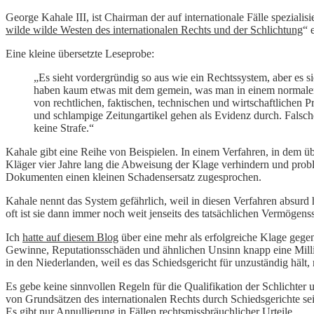
George Kahale III, ist Chairman der auf internationale Fälle spezialis
wilde wilde Westen des internationalen Rechts und der Schlichtung
“ 
Eine kleine übersetzte Leseprobe:
„Es sieht vordergründig so aus wie ein Rechtssystem, aber es 
haben kaum etwas mit dem gemein, was man in einem normalen G
von rechtlichen, faktischen, technischen und wirtschaftlichen 
und schlampige Zeitungartikel gehen als Evidenz durch. Falsch
keine Strafe.“
Kahale gibt eine Reihe von Beispielen. In einem Verfahren, in dem üb
Kläger vier Jahre lang die Abweisung der Klage verhindern und probl
Dokumenten einen kleinen Schadensersatz zugesprochen.
Kahale nennt das System gefährlich, weil in diesen Verfahren absurd
oft ist sie dann immer noch weit jenseits des tatsächlichen Vermöge
Ich
hatte auf diesem Blog
über eine mehr als erfolgreiche Klage gegen
Gewinne, Reputationsschäden und ähnlichen Unsinn knapp eine Millia
in den Niederlanden, weil es das Schiedsgericht für unzuständig hält
Es gebe keine sinnvollen Regeln für die Qualifikation der Schlichter 
von Grundsätzen des internationalen Rechts durch Schiedsgerichte se
Es gibt nur Annullierung in Fällen rechtsmissbräuchlicher Urteile.