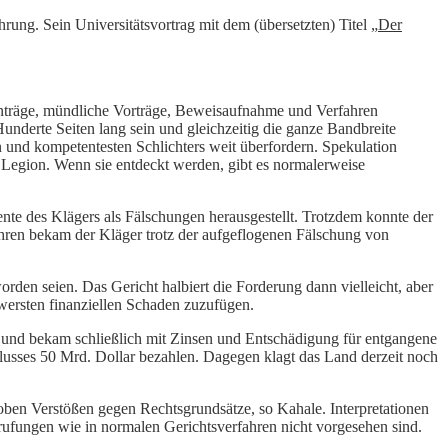
hrung. Sein Universitätsvortrag mit dem (übersetzten) Titel „
Der
, Anträge, mündliche Vorträge, Beweisaufnahme und Verfahren
derte Seiten lang sein und gleichzeitig die ganze Bandbreite
n und kompetentesten Schlichters weit überfordern. Spekulation
d Legion. Wenn sie entdeckt werden, gibt es normalerweise
ente des Klägers als Fälschungen herausgestellt. Trotzdem konnte der
ahren bekam der Kläger trotz der aufgeflogenen Fälschung von
den seien. Das Gericht halbiert die Forderung dann vielleicht, aber
wersten finanziellen Schaden zuzufügen.
rt und bekam schließlich mit Zinsen und Entschädigung für entgangene
lusses 50 Mrd. Dollar bezahlen. Dagegen klagt das Land derzeit noch
groben Verstößen gegen Rechtsgrundsätze, so Kahale. Interpretationen
erufungen wie in normalen Gerichtsverfahren nicht vorgesehen sind.