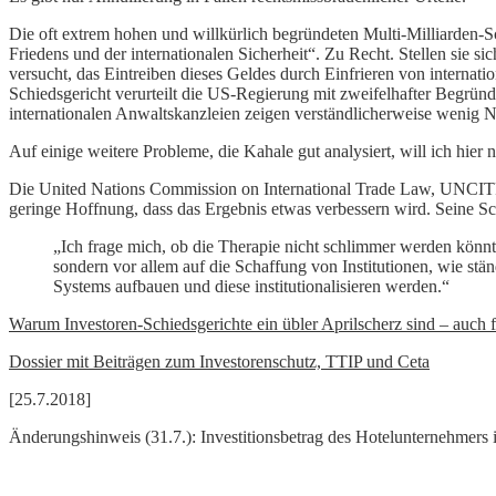
Die oft extrem hohen und willkürlich begründeten Multi-Milliarden-Sc
Friedens und der internationalen Sicherheit“. Zu Recht. Stellen sie s
versucht, das Eintreiben dieses Geldes durch Einfrieren von internati
Schiedsgericht verurteilt die US-Regierung mit zweifelhafter Begründ
internationalen Anwaltskanzleien zeigen verständlicherweise wenig Ne
Auf einige weitere Probleme, die Kahale gut analysiert, will ich hier
Die United Nations Commission on International Trade Law, UNCITRA
geringe Hoffnung, dass das Ergebnis etwas verbessern wird. Seine Sc
„Ich frage mich, ob die Therapie nicht schlimmer werden könnt
sondern vor allem auf die Schaffung von Institutionen, wie st
Systems aufbauen und diese institutionalisieren werden.“
Warum Investoren-Schiedsgerichte ein übler Aprilscherz sind – auch 
Dossier mit Beiträgen zum Investorenschutz, TTIP und Ceta
[25.7.2018]
Änderungshinweis (31.7.): Investitionsbetrag des Hotelunternehmers i