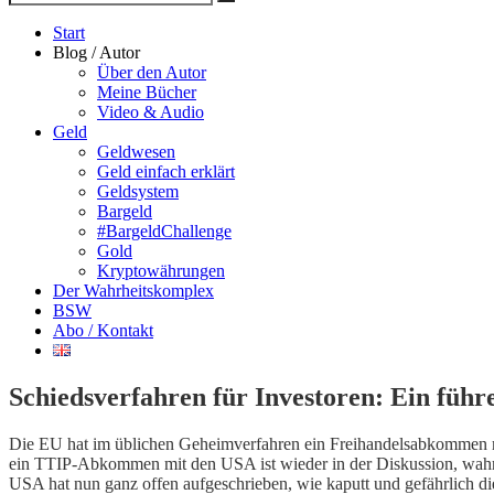
Suche
nach
Start
Blog / Autor
Über den Autor
Meine Bücher
Video & Audio
Geld
Geldwesen
Geld einfach erklärt
Geldsystem
Bargeld
#BargeldChallenge
Gold
Kryptowährungen
Der Wahrheitskomplex
BSW
Abo / Kontakt
Schiedsverfahren für Investoren: Ein füh
Die EU hat im üblichen Geheimverfahren ein Freihandelsabkommen mit
ein TTIP-Abkommen mit den USA ist wieder in der Diskussion, wahrsc
USA hat nun ganz offen aufgeschrieben, wie kaputt und gefährlich die