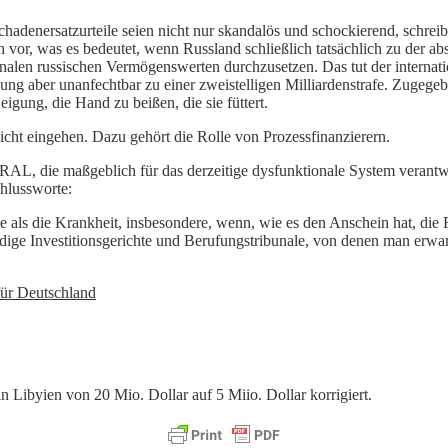
hadenersatzurteile seien nicht nur skandalös und schockierend, schreibt
ich vor, was es bedeutet, wenn Russland schließlich tatsächlich zu der 
onalen russischen Vermögenswerten durchzusetzen. Das tut der internatio
ung aber unanfechtbar zu einer zweistelligen Milliardenstrafe. Zugegebe
igung, die Hand zu beißen, die sie füttert.
 nicht eingehen. Dazu gehört die Rolle von Prozessfinanzierern.
L, die maßgeblich für das derzeitige dysfunktionale System verantwo
hlussworte:
e als die Krankheit, insbesondere, wenn, wie es den Anschein hat, die 
ändige Investitionsgerichte und Berufungstribunale, von denen man erwa
für Deutschland
n Libyien von 20 Mio. Dollar auf 5 Miio. Dollar korrigiert.