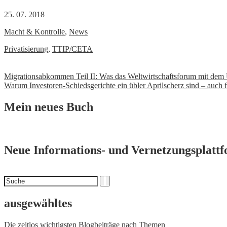
25. 07. 2018
Macht & Kontrolle
,
News
Privatisierung
,
TTIP/CETA
Beitrags-
Migrationsabkommen Teil II: Was das Weltwirtschaftsforum mit de
Warum Investoren-Schiedsgerichte ein übler Aprilscherz sind – auch 
Navigation
Mein neues Buch
Neue Informations- und Vernetzungsplatt
Suchen
Suche
nach
ausgewähltes
Die zeitlos wichtigsten Blogbeiträge nach Themen