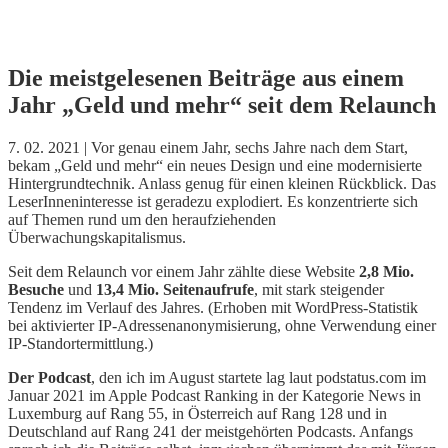
Skip
Die meistgelesenen Beiträge aus einem
to
Jahr „Geld und mehr“ seit dem Relaunch
content
7. 02. 2021 | Vor genau einem Jahr, sechs Jahre nach dem Start,
bekam „Geld und mehr“ ein neues Design und eine modernisierte
Hintergrundtechnik. Anlass genug für einen kleinen Rückblick. Das
LeserInneninteresse ist geradezu explodiert. Es konzentrierte sich
auf Themen rund um den heraufziehenden
Überwachungskapitalismus.
Seit dem Relaunch vor einem Jahr zählte diese Website
2,8 Mio.
Besuche
und
13,4 Mio. Seitenaufrufe
, mit stark steigender
Tendenz im Verlauf des Jahres. (Erhoben mit WordPress-Statistik
bei aktivierter IP-Adressenanonymisierung, ohne Verwendung einer
IP-Standortermittlung.)
Der Podcast
, den ich im August startete lag laut podstatus.com im
Januar 2021 im Apple Podcast Ranking in der Kategorie News in
Luxemburg auf Rang 55, in Österreich auf Rang 128 und in
Deutschland auf Rang 241 der meistgehörten Podcasts. Anfangs