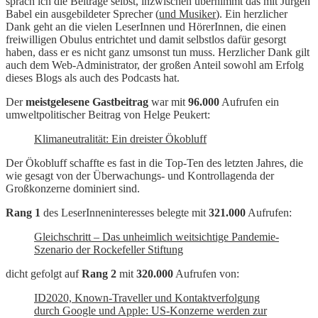
sprach ich die Beiträge selbst, inzwischen übernimmt das mit Jürgen
Babel ein ausgebildeter Sprecher (
und Musiker
). Ein herzlicher
Dank geht an die vielen LeserInnen und HörerInnen, die einen
freiwilligen Obulus entrichtet und damit selbstlos dafür gesorgt
haben, dass er es nicht ganz umsonst tun muss. Herzlicher Dank gilt
auch dem Web-Administrator, der großen Anteil sowohl am Erfolg
dieses Blogs als auch des Podcasts hat.
Der
meistgelesene Gastbeitrag
war mit
96.000
Aufrufen ein
umweltpolitischer Beitrag von Helge Peukert:
Klimaneutralität: Ein dreister Ökobluff
Der Ökobluff schaffte es fast in die Top-Ten des letzten Jahres, die
wie gesagt von der Überwachungs- und Kontrollagenda der
Großkonzerne dominiert sind.
Rang 1
des LeserInneninteresses belegte mit
321.000
Aufrufen:
Gleichschritt – Das unheimlich weitsichtige Pandemie-
Szenario der Rockefeller Stiftung
dicht gefolgt auf
Rang 2
mit
320.000
Aufrufen von:
ID2020, Known-Traveller und Kontaktverfolgung
durch Google und Apple: US-Konzerne werden zur