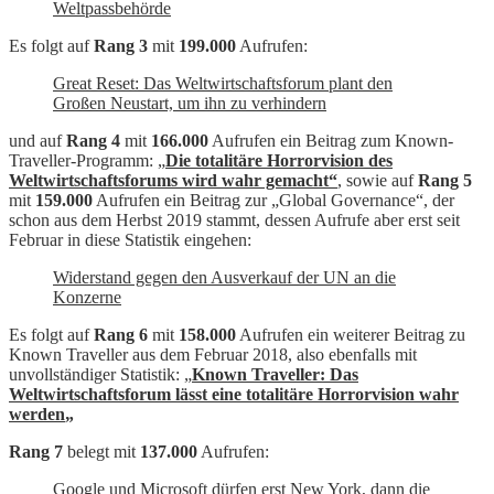
Weltpassbehörde
Es folgt auf
Rang 3
mit
199.000
Aufrufen:
Great Reset: Das Weltwirtschaftsforum plant den
Großen Neustart, um ihn zu verhindern
und auf
Rang 4
mit
166.000
Aufrufen ein Beitrag zum Known-
Traveller-Programm: „
Die totalitäre Horrorvision des
Weltwirtschaftsforums wird wahr gemacht“
, sowie auf
Rang 5
mit
159.000
Aufrufen ein Beitrag zur „Global Governance“, der
schon aus dem Herbst 2019 stammt, dessen Aufrufe aber erst seit
Februar in diese Statistik eingehen:
Widerstand gegen den Ausverkauf der UN an die
Konzerne
Es folgt auf
Rang 6
mit
158.000
Aufrufen ein weiterer Beitrag zu
Known Traveller aus dem Februar 2018, also ebenfalls mit
unvollständiger Statistik: „
Known Traveller: Das
Weltwirtschaftsforum lässt eine totalitäre Horrorvision wahr
werden
„
Rang 7
belegt mit
137.000
Aufrufen:
Google und Microsoft dürfen erst New York, dann die