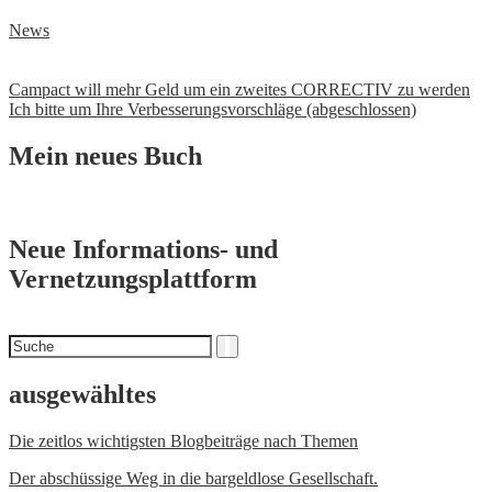
News
Beitrags-
Campact will mehr Geld um ein zweites CORRECTIV zu werden
Ich bitte um Ihre Verbesserungsvorschläge (abgeschlossen)
Navigation
Mein neues Buch
Neue Informations- und
Vernetzungsplattform
Suchen
Suche
nach
ausgewähltes
Die zeitlos wichtigsten Blogbeiträge nach Themen
Der abschüssige Weg in die bargeldlose Gesellschaft.