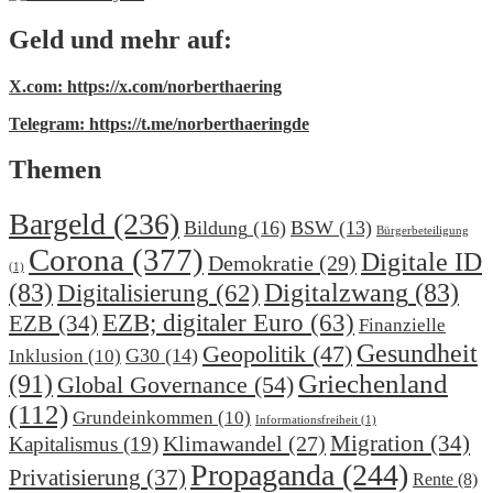
Geld und mehr auf:
X.com: https://x.com/norberthaering
Telegram: https://t.me/norberthaeringde
Themen
Bargeld
(236)
Bildung
(16)
BSW
(13)
Bürgerbeteiligung
Corona
(377)
Digitale ID
Demokratie
(29)
(1)
(83)
Digitalzwang
(83)
Digitalisierung
(62)
EZB; digitaler Euro
(63)
EZB
(34)
Finanzielle
Gesundheit
Geopolitik
(47)
G30
(14)
Inklusion
(10)
(91)
Griechenland
Global Governance
(54)
(112)
Grundeinkommen
(10)
Informationsfreiheit
(1)
Migration
(34)
Klimawandel
(27)
Kapitalismus
(19)
Propaganda
(244)
Privatisierung
(37)
Rente
(8)