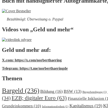
Buch mit handsignierter Autogrammkarte,
Bezahlmögl: Überweisung o. Paypal
Videos von „Geld und mehr“
Geld und mehr auf:
X.com: https://x.com/norberthaering
Telegram: https://t.me/norberthaeringde
Themen
Bargeld
(236)
Bildung
(16)
BSW
(13)
Bürgerbeteiligung
(1)
EZB; digitaler Euro
(63)
(34)
Finanzielle Inklusion
(
Kl
Kapitalismus
(19)
Grundeinkommen
(10)
Informationsfreiheit
(1)