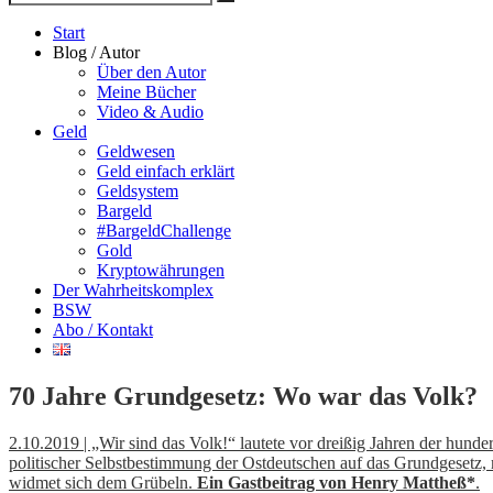
Suche
nach
Start
Blog / Autor
Über den Autor
Meine Bücher
Video & Audio
Geld
Geldwesen
Geld einfach erklärt
Geldsystem
Bargeld
#BargeldChallenge
Gold
Kryptowährungen
Der Wahrheitskomplex
BSW
Abo / Kontakt
70 Jahre Grundgesetz: Wo war das Volk?
2.10.2019 | „Wir sind das Volk!“ lautete vor dreißig Jahren der hun
politischer Selbstbestimmung der Ostdeutschen auf das Grundgesetz,
widmet sich dem Grübeln.
Ein Gastbeitrag von Henry Mattheß*
.