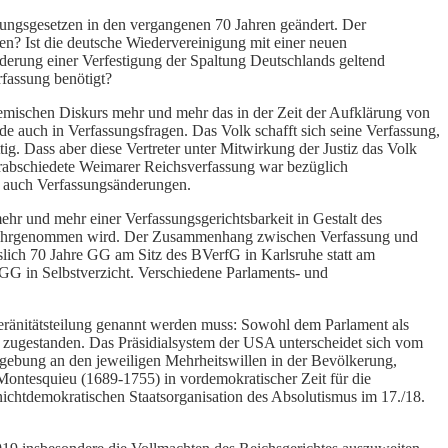
ungsgesetzen in den vergangenen 70 Jahren geändert. Der
en? Ist die deutsche Wiedervereinigung mit einer neuen
erung einer Verfestigung der Spaltung Deutschlands geltend
fassung benötigt?
ademischen Diskurs mehr und mehr das in der Zeit der Aufklärung von
e auch in Verfassungsfragen. Das Volk schafft sich seine Verfassung,
ttig. Dass aber diese Vertreter unter Mitwirkung der Justiz das Volk
erabschiedete Weimarer Reichsverfassung war bezüglich
s auch Verfassungsänderungen.
hr und mehr einer Verfassungsgerichtsbarkeit in Gestalt des
ung wahrgenommen wird. Der Zusammenhang zwischen Verfassung und
sslich 70 Jahre GG am Sitz des BVerfG in Karlsruhe statt am
 GG in Selbstverzicht. Verschiedene Parlaments- und
veränitätsteilung genannt werden muss: Sowohl dem Parlament als
s zugestanden. Das Präsidialsystem der USA unterscheidet sich vom
zgebung an den jeweiligen Mehrheitswillen in der Bevölkerung,
ontesquieu (1689-1755) in vordemokratischer Zeit für die
 nichtdemokratischen Staatsorganisation des Absolutismus im 17./18.