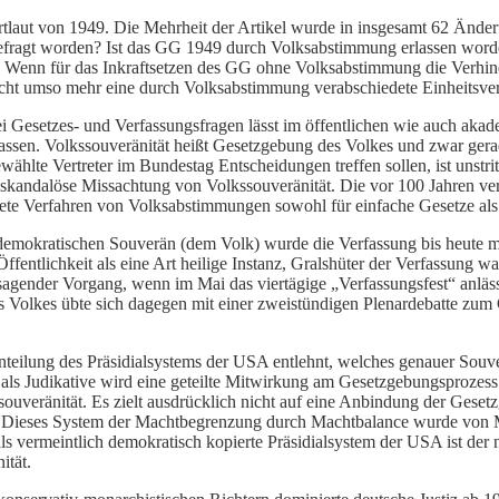
laut von 1949. Die Mehrheit der Artikel wurde in insgesamt 62 Änder
 befragt worden? Ist das GG 1949 durch Volksabstimmung erlassen word
Wenn für das Inkraftsetzen des GG ohne Volksabstimmung die Verhind
cht umso mehr eine durch Volksabstimmung verabschiedete Einheitsver
bei Gesetzes- und Verfassungsfragen lässt im öffentlichen wie auch ak
ssen. Volkssouveränität heißt Gesetzgebung des Volkes und zwar gerad
ewählte Vertreter im Bundestag Entscheidungen treffen sollen, ist unstri
ne skandalöse Missachtung von Volkssouveränität. Die vor 100 Jahren v
ete Verfahren von Volksabstimmungen sowohl für einfache Gesetze al
 demokratischen Souverän (dem Volk) wurde die Verfassung bis heute me
Öffentlichkeit als eine Art heilige Instanz, Gralshüter der Verfass
elsagender Vorgang, wenn im Mai das viertägige „Verfassungsfest“ anlä
es Volkes übte sich dagegen mit einer zweistündigen Plenardebatte zum
enteilung des Präsidialsystems der USA entlehnt, welches genauer Sou
 als Judikative wird eine geteilte Mitwirkung am Gesetzgebungsprozes
uveränität. Es zielt ausdrücklich nicht auf eine Anbindung der Geset
b. Dieses System der Machtbegrenzung durch Machtbalance wurde von M
als vermeintlich demokratisch kopierte Präsidialsystem der USA ist der
ität.