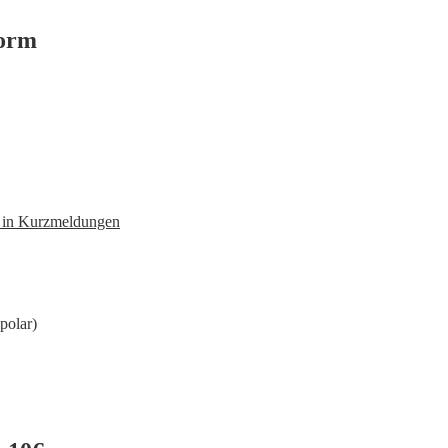
form
n in Kurzmeldungen
polar)