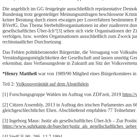
Die angeblich im GG festgelegte ausschließlich repräsentative Demo
Bundestag trotz gegenteiliger Meinungsumfragen beschlossene Krimin
keiner Beratung durch einen etwaigen per Losverfahren bestimmten Bür
BVerfG. Das Thema Sterbehilfeorganisationen ist aber zuallererst dur
gesellschaftliches Über-Ich“[3] sehen sich viele Organisationen der 
verfolgen, bzw. werden Organisationen ausschließlich zum Zweck juris
rechtsstaatlicher Durchsetzung
Das Fehlen politikberatender Bürgerräte, die Versagung von Volksa
Verständigungsmöglichkeiten der Gesellschaft und lassen unnötig Ge
erkennbar, dass Verfassungsfeste in Zukunft am Sitz der Volksvertretun
*Henry Mattheß
war von 1989/90 Mitglied eines Bürgerkomitees in
Teil 2:
Volksouveränität auf dem Abstellgleis
[1] Forschungsgruppe Wahlen im Auftrag von ZDFzeit, 2019
https:/
[2] Citizen Assembly, 2013 in Auftrag des irischen Parlamentes aus 
gleichgeschlechtlicher Ehen. Abschließend empfahlen 77 Teilnehmer
[3] Ingeborg Maus: Justiz als gesellschaftliches Über-Ich – Zur Pos
https://www.suhrkamp.de/buecher/justiz_als_gesellschaftliches_ueb
[4] VerfGE 90, 286, 12.7.1994