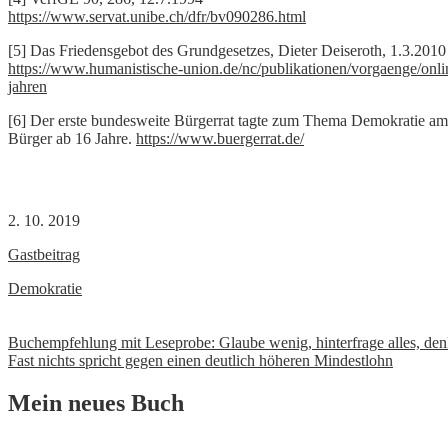
https://www.servat.unibe.ch/dfr/bv090286.html
[5] Das Friedensgebot des Grundgesetzes, Dieter Deiseroth, 1.3.2010
https://www.humanistische-union.de/nc/publikationen/vorgaenge/onlin
jahren
[6] Der erste bundesweite Bürgerrat tagte zum Thema Demokratie am 
Bürger ab 16 Jahre.
https://www.buergerrat.de/
2. 10. 2019
Gastbeitrag
Demokratie
Beitrags-
Buchempfehlung mit Leseprobe: Glaube wenig, hinterfrage alles, den
Fast nichts spricht gegen einen deutlich höheren Mindestlohn
Navigation
Mein neues Buch