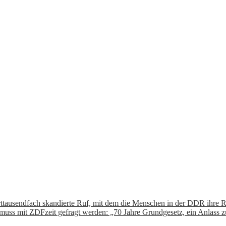
derttausendfach skandierte Ruf, mit dem die Menschen in der DDR ihre 
 muss mit ZDFzeit gefragt werden: „70 Jahre Grundgesetz, ein Anlass