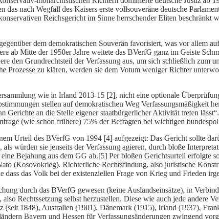
onservativ-monarchistischen Richtern dominierte deutsche Justiz ab 1
gen das nach Wegfall des Kaisers erste vollsouveräne deutsche Parlament
konservativen Reichsgericht im Sinne herrschender Eliten beschränkt
t gegenüber dem demokratischen Souverän favorisiert, was vor allem auf
dere ab Mitte der 1950er Jahre weitete das BVerfG ganz im Geiste Schmi
dere den Grundrechtsteil der Verfassung aus, um sich schließlich zum 
ische Prozesse zu klären, werden sie dem Votum weniger Richter unte
ersammlung wie in Irland 2013-15 [2], nicht eine optionale Überprüf
stimmungen stellen auf demokratischen Weg Verfassungsmäßigkeit her,
an Gerichte an die Stelle eigener staatbürgerlicher Aktivität treten lä
mfrage (wie schon frühere) 75% der Befragten bei wichtigen bundespo
nem Urteil des BVerfG von 1994 [4] aufgezeigt: Das Gericht sollte dar
als würden sie jenseits der Verfassung agieren, durch bloße Interpreta
e eine Bejahung aus dem GG ab.[5] Per bloßen Gerichtsurteil erfolgt
to (Kosovokrieg). Richterliche Rechtsfindung, also juristische Konst
e dass das Volk bei der existenziellen Frage von Krieg und Frieden ir
chung durch das BVerfG gewesen (keine Auslandseinsätze), in Verbind
also Rechtssetzung selbst herzustellen. Diese wie auch jede andere V
(seit 1848), Australien (1901), Dänemark (1915), Irland (1937), Fran
sländern Bayern und Hessen für Verfassungsänderungen zwingend vorge