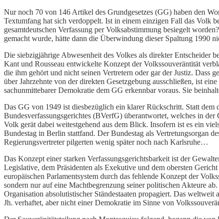
Nur noch 70 von 146 Artikel des Grundgesetzes (GG) haben den Wort
Textumfang hat sich verdoppelt. Ist in einem einzigen Fall das Volk
gesamtdeutschen Verfassung per Volksabstimmung besiegelt worden? 
gemacht wurde, hätte dann die Überwindung dieser Spaltung 1990 ni
Die siebzigjährige Abwesenheit des Volkes als direkter Entscheider 
Kant und Rousseau entwickelte Konzept der Volkssouveräntität verbla
die ihm gehört und nicht seinen Vertretern oder gar der Justiz. Dass g
über Jahrzehnte von der direkten Gesetzgebung ausschließen, ist ei
sachunmittebarer Demokratie dem GG erkennbar voraus. Sie beinhalt
Das GG von 1949 ist diesbezüglich ein klarer Rückschritt. Statt dem
Bundesverfassungsgerichtes (BVerfG) überantwortet, welches in der 
Volk gerät dabei weitestgehend aus dem Blick. Insofern ist es ein vi
Bundestag in Berlin stattfand. Der Bundestag als Vertretungsorgan d
Regierungsvertreter pilgerten wenig später noch nach Karlsruhe…
Das Konzept einer starken Verfassungsgerichtsbarkeit ist der Gewalt
Legislative, dem Präsidenten als Exekutive und dem obersten Gericht
europäischen Parlamentsystem durch das fehlende Konzept der Volksso
sondern nur auf eine Machtbegrenzung seiner politischen Akteure a
Organisation absolutistischer Ständestaaten propagiert. Das weltweit 
Jh. verhaftet, aber nicht einer Demokratie im Sinne von Volkssouverän