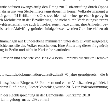
kratie befeuert zwangsläufig den Drang zur Justizanrufung durch Oppos
alisierung von Sterbehilfeorganisationen in keiner Volksabstimmung 
gerrat.[6] Kritikern des Gesetzes bleibt statt eines gesetzlich geregel
ch Mehrheiten in der Bevölkerung und nicht durch Verfassungsinterpretat
Zivilgesellschaft wie auch Einzelpersonen gezwungen, ihre Anliegen bev
tischer Aktivität gegründet. Infolgedessen werden Gerichte viel zu oft
bstimmungen auf Bundesebene minimieren unter dem Diktum ausgeprägt
richte anstelle des Volkes entscheiden. Eine Änderung dieses fragwür
g in Berlin und nicht in Karlsruhe stattfinden.
 Dresden und arbeitete von 1990-94 beim Omnibus für direkte Demokra
/www.zdf.de/dokumentation/zdfzeit/zdfzeit-70-jahre-grundgesetz—die-b
66 ausgelosten Bürgern, 33 Politikern und einem Vorsitzenden gebildet
 deren Einführung. Dieser Vorschlag wurde 2015 zur Volksabstimmung
ition der Rechtssprechung in der Demokratie, Suhrkamp 2018
er-ich-ingeborg_maus_29829.html