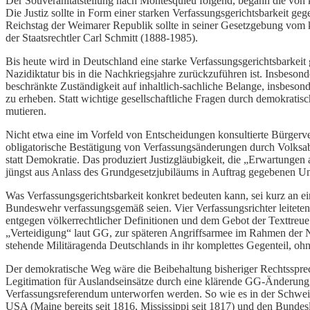
Der Souveränitätsteilung nach Montesquieu folgend, begann die von k
Die Justiz sollte in Form einer starken Verfassungsgerichtsbarkeit ge
Reichstag der Weimarer Republik sollte in seiner Gesetzgebung vom 
der Staatsrechtler Carl Schmitt (1888-1985).
Bis heute wird in Deutschland eine starke Verfassungsgerichtsbarkei
Nazidiktatur bis in die Nachkriegsjahre zurückzuführen ist. Insbeson
beschränkte Zuständigkeit auf inhaltlich-sachliche Belange, insbeson
zu erheben. Statt wichtige gesellschaftliche Fragen durch demokrat
mutieren.
Nicht etwa eine im Vorfeld von Entscheidungen konsultierte Bürgerv
obligatorische Bestätigung von Verfassungsänderungen durch Volksab
statt Demokratie. Das produziert Justizgläubigkeit, die „Erwartungen 
jüngst aus Anlass des Grundgesetzjubiläums in Auftrag gegebenen U
Was Verfassungsgerichtsbarkeit konkret bedeuten kann, sei kurz an ei
Bundeswehr verfassungsgemäß seien. Vier Verfassungsrichter leiteten, 
entgegen völkerrechtlicher Definitionen und dem Gebot der Texttreu
„Verteidigung“ laut GG, zur späteren Angriffsarmee im Rahmen der Na
stehende Militäragenda Deutschlands in ihr komplettes Gegenteil, ohn
Der demokratische Weg wäre die Beibehaltung bisheriger Rechtsspre
Legitimation für Auslandseinsätze durch eine klärende GG-Änderung, 
Verfassungsreferendum unterworfen werden. So wie es in der Schweiz 
USA (Maine bereits seit 1816, Mississippi seit 1817) und den Bunde