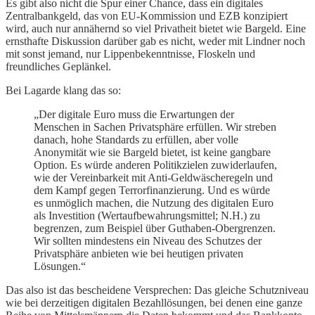
Es gibt also nicht die Spur einer Chance, dass ein digitales
Zentralbankgeld, das von EU-Kommission und EZB konzipiert
wird, auch nur annähernd so viel Privatheit bietet wie Bargeld. Eine
ernsthafte Diskussion darüber gab es nicht, weder mit Lindner noch
mit sonst jemand, nur Lippenbekenntnisse, Floskeln und
freundliches Geplänkel.
Bei Lagarde klang das so:
„Der digitale Euro muss die Erwartungen der
Menschen in Sachen Privatsphäre erfüllen. Wir streben
danach, hohe Standards zu erfüllen, aber volle
Anonymität wie sie Bargeld bietet, ist keine gangbare
Option. Es würde anderen Politikzielen zuwiderlaufen,
wie der Vereinbarkeit mit Anti-Geldwäscheregeln und
dem Kampf gegen Terrorfinanzierung. Und es würde
es unmöglich machen, die Nutzung des digitalen Euro
als Investition (Wertaufbewahrungsmittel; N.H.) zu
begrenzen, zum Beispiel über Guthaben-Obergrenzen.
Wir sollten mindestens ein Niveau des Schutzes der
Privatsphäre anbieten wie bei heutigen privaten
Lösungen.“
Das also ist das bescheidene Versprechen: Das gleiche Schutzniveau
wie bei derzeitigen digitalen Bezahllösungen, bei denen eine ganze