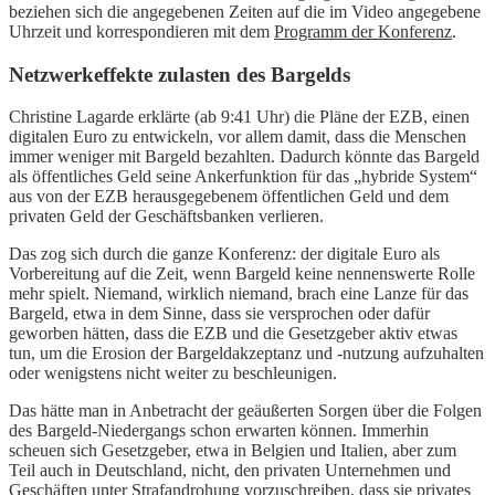
beziehen sich die angegebenen Zeiten auf die im Video angegebene
Uhrzeit und korrespondieren mit dem
Programm der Konferenz
.
Netzwerkeffekte zulasten des Bargelds
Christine Lagarde erklärte (ab 9:41 Uhr) die Pläne der EZB, einen
digitalen Euro zu entwickeln, vor allem damit, dass die Menschen
immer weniger mit Bargeld bezahlten. Dadurch könnte das Bargeld
als öffentliches Geld seine Ankerfunktion für das „hybride System“
aus von der EZB herausgegebenem öffentlichen Geld und dem
privaten Geld der Geschäftsbanken verlieren.
Das zog sich durch die ganze Konferenz: der digitale Euro als
Vorbereitung auf die Zeit, wenn Bargeld keine nennenswerte Rolle
mehr spielt. Niemand, wirklich niemand, brach eine Lanze für das
Bargeld, etwa in dem Sinne, dass sie versprochen oder dafür
geworben hätten, dass die EZB und die Gesetzgeber aktiv etwas
tun, um die Erosion der Bargeldakzeptanz und -nutzung aufzuhalten
oder wenigstens nicht weiter zu beschleunigen.
Das hätte man in Anbetracht der geäußerten Sorgen über die Folgen
des Bargeld-Niedergangs schon erwarten können. Immerhin
scheuen sich Gesetzgeber, etwa in Belgien und Italien, aber zum
Teil auch in Deutschland, nicht, den privaten Unternehmen und
Geschäften unter Strafandrohung vorzuschreiben, dass sie privates