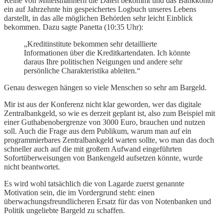
Reihe von Mittelsmännern die Daten bekommt und das Bankkonto
ein auf Jahrzehnte hin gespeichertes Logbuch unseres Lebens
darstellt, in das alle möglichen Behörden sehr leicht Einblick
bekommen. Dazu sagte Panetta (10:35 Uhr):
„Kreditinstitute bekommen sehr detaillierte
Informationen über die Kreditkartendaten. Ich könnte
daraus Ihre politischen Neigungen und andere sehr
persönliche Charakteristika ableiten.“
Genau deswegen hängen so viele Menschen so sehr am Bargeld.
Mir ist aus der Konferenz nicht klar geworden, wer das digitale
Zentralbankgeld, so wie es derzeit geplant ist, also zum Beispiel mit
einer Guthabenobergrenze von 3000 Euro, brauchen und nutzen
soll. Auch die Frage aus dem Publikum, warum man auf ein
programmierbares Zentralbankgeld warten sollte, wo man das doch
schneller auch auf die mit großem Aufwand eingeführten
Sofortüberweisungen von Bankengeld aufsetzen könnte, wurde
nicht beantwortet.
Es wird wohl tatsächlich die von Lagarde zuerst genannte
Motivation sein, die im Vordergrund steht: einen
überwachungsfreundlicheren Ersatz für das von Notenbanken und
Politik ungeliebte Bargeld zu schaffen.