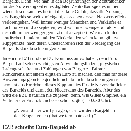
Bargelds. Denn, wie man in den Begründungen der Zentralbanker
für die Notwendigkeit eines digitalen Zentralbankgeldes immer
wieder lesen kann: es besteht die akute Gefahr, dass die Nutzung
des Bargelds so weit zurückgeht, dass eben dessen Netzwerkeffekte
verlorengehen. Weil immer weniger Menschen und Verkäufer es
noch nutzen und akzeptieren, wird es immer weniger attraktiv und
deshalb immer weniger genutzt und akzeptiert. Wie man in den
nordischen Ländern und den Niederlanden sehen kann, gibt es
Kipppunkte, nach deren Unterschreiten sich der Niedergang des
Bargelds stark beschleunigen kann.
Indem die EZB und die EU-Kommission vorhaben, dem Euro-
Bargeld auf seinen wichtigsten Anwendungsfeldern, physischen
Ladengeschäften und Zahlungen von Bürger zu Bürger,
Konkurrenz mit einem digitalen Euro zu machen, den man für diese
Anwendungsgebiete eigentlich nicht braucht, beschleunigen sie
bewusst das Erreichen dieses Kipppunktes für die Netzwerkeffekte
des Bargelds und damit den Niedergang des Bargelds. Aber das
wird die EZB natürlich nie zugeben, denn, wie Gilles Grapinet, ein
Vertreter der Finanzbranche so schön sagte (11:02:30 Uhr):
„Niemand hier wird je sagen, dass wir dem Bargeld an
den Kragen gehen (that we terminate cash).“
EZB schreibt Euro-Bargeld ab