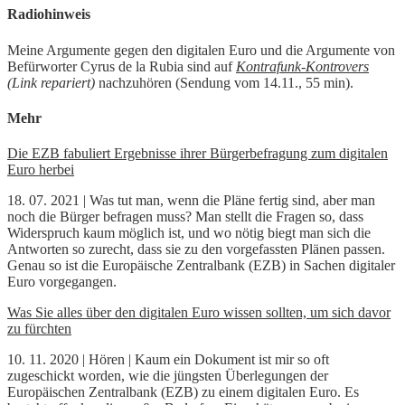
Radiohinweis
Meine Argumente gegen den digitalen Euro und die Argumente von
Befürworter Cyrus de la Rubia sind auf
Kontrafunk-Kontrovers
(Link repariert)
nachzuhören (Sendung vom 14.11., 55 min).
Mehr
Die EZB fabuliert Ergebnisse ihrer Bürgerbefragung zum digitalen
Euro herbei
18. 07. 2021 | Was tut man, wenn die Pläne fertig sind, aber man
noch die Bürger befragen muss? Man stellt die Fragen so, dass
Widerspruch kaum möglich ist, und wo nötig biegt man sich die
Antworten so zurecht, dass sie zu den vorgefassten Plänen passen.
Genau so ist die Europäische Zentralbank (EZB) in Sachen digitaler
Euro vorgegangen.
Was Sie alles über den digitalen Euro wissen sollten, um sich davor
zu fürchten
10. 11. 2020 | Hören | Kaum ein Dokument ist mir so oft
zugeschickt worden, wie die jüngsten Überlegungen der
Europäischen Zentralbank (EZB) zu einem digitalen Euro. Es