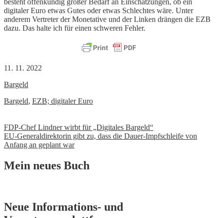
besteht offenkundig großer Bedarf an Einschätzungen, ob ein
digitaler Euro etwas Gutes oder etwas Schlechtes wäre. Unter
anderem Vertreter der Monetative und der Linken drängen die EZB
dazu. Das halte ich für einen schweren Fehler.
11. 11. 2022
Bargeld
Bargeld
,
EZB; digitaler Euro
Beitrags-
FDP-Chef Lindner wirbt für „Digitales Bargeld“
EU-Generaldirektorin gibt zu, dass die Dauer-Impfschleife von
Navigation
Anfang an geplant war
Mein neues Buch
Neue Informations- und