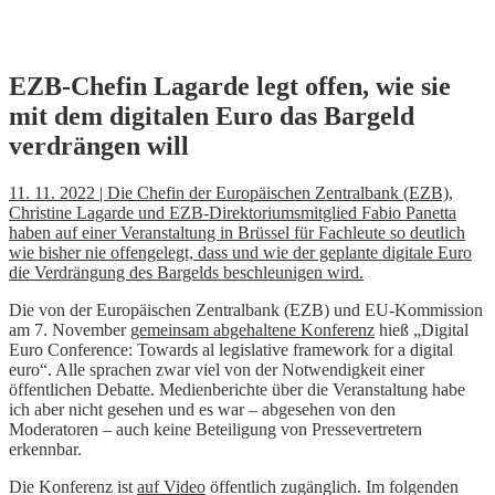
Skip
EZB-Chefin Lagarde legt offen, wie sie
to
mit dem digitalen Euro das Bargeld
content
verdrängen will
11. 11. 2022 | Die Chefin der Europäischen Zentralbank (EZB),
Christine Lagarde und EZB-Direktoriumsmitglied Fabio Panetta
haben auf einer Veranstaltung in Brüssel für Fachleute so deutlich
wie bisher nie offengelegt, dass und wie der geplante digitale Euro
die Verdrängung des Bargelds beschleunigen wird.
Die von der Europäischen Zentralbank (EZB) und EU-Kommission
am 7. November
gemeinsam abgehaltene Konferenz
hieß „Digital
Euro Conference: Towards al legislative framework for a digital
euro“. Alle sprachen zwar viel von der Notwendigkeit einer
öffentlichen Debatte. Medienberichte über die Veranstaltung habe
ich aber nicht gesehen und es war – abgesehen von den
Moderatoren – auch keine Beteiligung von Pressevertretern
erkennbar.
Die Konferenz ist
auf Video
öffentlich zugänglich. Im folgenden