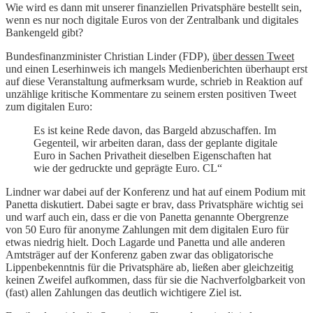
Wie wird es dann mit unserer finanziellen Privatsphäre bestellt sein,
wenn es nur noch digitale Euros von der Zentralbank und digitales
Bankengeld gibt?
Bundesfinanzminister Christian Linder (FDP),
über dessen Tweet
und einen Leserhinweis ich mangels Medienberichten überhaupt erst
auf diese Veranstaltung aufmerksam wurde, schrieb in Reaktion auf
unzählige kritische Kommentare zu seinem ersten positiven Tweet
zum digitalen Euro:
Es ist keine Rede davon, das Bargeld abzuschaffen. Im
Gegenteil, wir arbeiten daran, dass der geplante digitale
Euro in Sachen Privatheit dieselben Eigenschaften hat
wie der gedruckte und geprägte Euro. CL“
Lindner war dabei auf der Konferenz und hat auf einem Podium mit
Panetta diskutiert. Dabei sagte er brav, dass Privatsphäre wichtig sei
und warf auch ein, dass er die von Panetta genannte Obergrenze
von 50 Euro für anonyme Zahlungen mit dem digitalen Euro für
etwas niedrig hielt. Doch Lagarde und Panetta und alle anderen
Amtsträger auf der Konferenz gaben zwar das obligatorische
Lippenbekenntnis für die Privatsphäre ab, ließen aber gleichzeitig
keinen Zweifel aufkommen, dass für sie die Nachverfolgbarkeit von
(fast) allen Zahlungen das deutlich wichtigere Ziel ist.