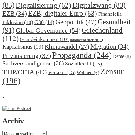
(83)
Digitalzwang
(83)
Digitalisierung
(62)
EZB; digitaler Euro
(63)
EZB
(34)
Finanzielle
Gesundheit
Geopolitik
(47)
G30
(14)
Inklusion
(10)
(91)
Griechenland
Global Governance
(54)
(112)
Grundeinkommen
(10)
Informationsfreiheit
(1)
Migration
(34)
Klimawandel
(27)
Kapitalismus
(19)
Propaganda
(244)
Privatisierung
(37)
Rente
(8)
Sachverständigenrat
(26)
Sozialkredit
(15)
Zensur
TTIP/CETA
(49)
Verkehr
(15)
Wohnen
(6)
(196)
.
Archiv
Archiv