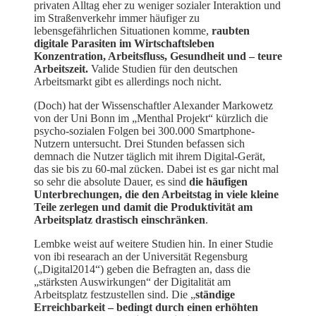
privaten Alltag eher zu weniger sozialer Interaktion und
im Straßenverkehr immer häufiger zu
lebensgefährlichen Situationen komme,
raubten
digitale Parasiten im Wirtschaftsleben
Konzentration, Arbeitsfluss, Gesundheit und – teure
Arbeitszeit.
Valide Studien für den deutschen
Arbeitsmarkt gibt es allerdings noch nicht.
(Doch) hat der Wissenschaftler Alexander Markowetz
von der Uni Bonn im „Menthal Projekt“ kürzlich die
psycho-sozialen Folgen bei 300.000 Smartphone-
Nutzern untersucht. Drei Stunden befassen sich
demnach die Nutzer täglich mit ihrem Digital-Gerät,
das sie bis zu 60-mal zücken. Dabei ist es gar nicht mal
so sehr die absolute Dauer, es sind
die häufigen
Unterbrechungen, die den Arbeitstag in viele kleine
Teile zerlegen und damit die Produktivität am
Arbeitsplatz drastisch einschränken
.
Lembke weist auf weitere Studien hin. In einer Studie
von ibi researach an der Universität Regensburg
(„Digital2014“) geben die Befragten an, dass die
„stärksten Auswirkungen“ der Digitalität am
Arbeitsplatz festzustellen sind. Die „
ständige
Erreichbarkeit – bedingt durch einen erhöhten