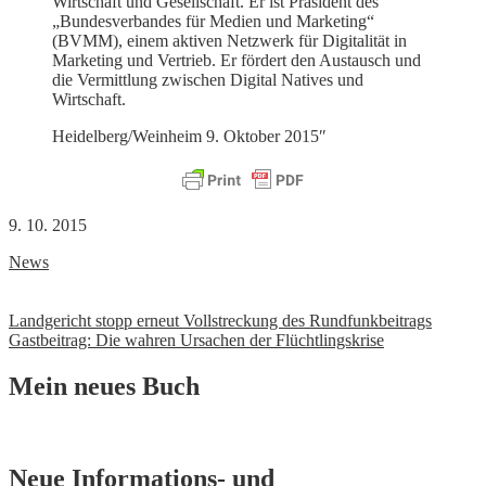
Wirtschaft und Gesellschaft. Er ist Präsident des
„Bundesverbandes für Medien und Marketing“
(BVMM), einem aktiven Netzwerk für Digitalität in
Marketing und Vertrieb. Er fördert den Austausch und
die Vermittlung zwischen Digital Natives und
Wirtschaft.
Heidelberg/Weinheim 9. Oktober 2015″
9. 10. 2015
News
Beitrags-
Landgericht stopp erneut Vollstreckung des Rundfunkbeitrags
Gastbeitrag: Die wahren Ursachen der Flüchtlingskrise
Navigation
Mein neues Buch
Neue Informations- und