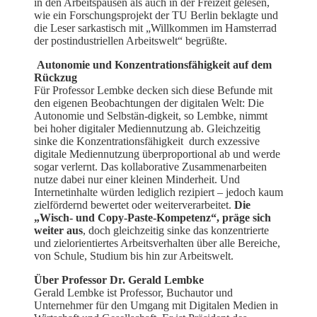
in den Arbeitspausen als auch in der Freizeit gelesen,
wie ein Forschungsprojekt der TU Berlin beklagte und
die Leser sarkastisch mit „Willkommen im Hamsterrad
der postindustriellen Arbeitswelt“ begrüßte.
Autonomie und Konzentrationsfähigkeit auf dem
Rückzug
Für Professor Lembke decken sich diese Befunde mit
den eigenen Beobachtungen der digitalen Welt: Die
Autonomie und Selbstän-digkeit, so Lembke, nimmt
bei hoher digitaler Mediennutzung ab. Gleichzeitig
sinke die Konzentrationsfähigkeit durch exzessive
digitale Mediennutzung überproportional ab und werde
sogar verlernt. Das kollaborative Zusammenarbeiten
nutze dabei nur einer kleinen Minderheit. Und
Internetinhalte würden lediglich rezipiert – jedoch kaum
zielfördernd bewertet oder weiterverarbeitet.
Die
„Wisch- und Copy-Paste-Kompetenz“, präge sich
weiter aus
, doch gleichzeitig sinke das konzentrierte
und zielorientiertes Arbeitsverhalten über alle Bereiche,
von Schule, Studium bis hin zur Arbeitswelt.
Über Professor Dr. Gerald Lembke
Gerald Lembke ist Professor, Buchautor und
Unternehmer für den Umgang mit Digitalen Medien in