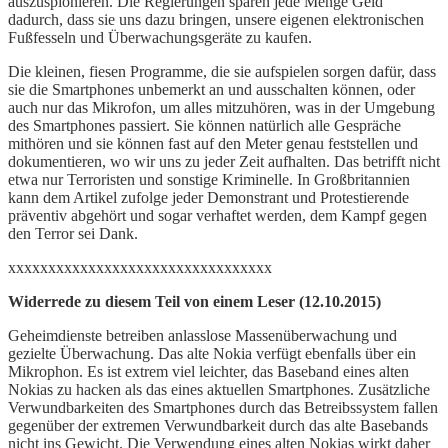
auszuspionieren. Die Regierungen sparen jede Menge Geld
dadurch, dass sie uns dazu bringen, unsere eigenen elektronischen
Fußfesseln und Überwachungsgeräte zu kaufen.
Die kleinen, fiesen Programme, die sie aufspielen sorgen dafür, dass
sie die Smartphones unbemerkt an und ausschalten können, oder
auch nur das Mikrofon, um alles mitzuhören, was in der Umgebung
des Smartphones passiert. Sie können natürlich alle Gespräche
mithören und sie können fast auf den Meter genau feststellen und
dokumentieren, wo wir uns zu jeder Zeit aufhalten. Das betrifft nicht
etwa nur Terroristen und sonstige Kriminelle. In Großbritannien
kann dem Artikel zufolge jeder Demonstrant und Protestierende
präventiv abgehört und sogar verhaftet werden, dem Kampf gegen
den Terror sei Dank.
xxxxxxxxxxxxxxxxxxxxxxxxxxxxxxxxx
Widerrede zu diesem Teil von einem Leser (12.10.2015)
Geheimdienste betreiben anlasslose Massenüberwachung und
gezielte Überwachung. Das alte Nokia verfügt ebenfalls über ein
Mikrophon. Es ist extrem viel leichter, das Baseband eines alten
Nokias zu hacken als das eines aktuellen Smartphones. Zusätzliche
Verwundbarkeiten des Smartphones durch das Betreibssystem fallen
gegenüber der extremen Verwundbarkeit durch das alte Basebands
nicht ins Gewicht. Die Verwendung eines alten Nokias wirkt daher