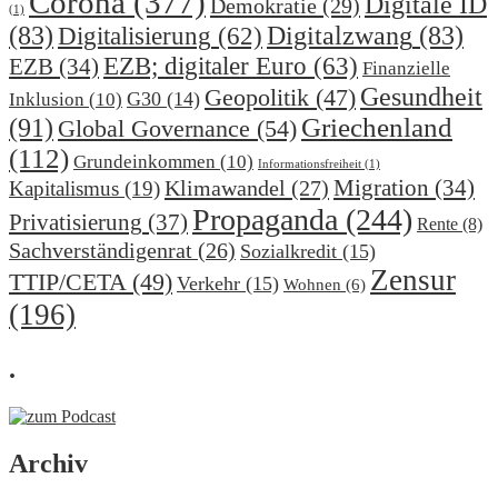
Corona
(377)
Digitale ID
Demokratie
(29)
(1)
(83)
Digitalzwang
(83)
Digitalisierung
(62)
EZB; digitaler Euro
(63)
EZB
(34)
Finanzielle
Gesundheit
Geopolitik
(47)
G30
(14)
Inklusion
(10)
(91)
Griechenland
Global Governance
(54)
(112)
Grundeinkommen
(10)
Informationsfreiheit
(1)
Migration
(34)
Klimawandel
(27)
Kapitalismus
(19)
Propaganda
(244)
Privatisierung
(37)
Rente
(8)
Sachverständigenrat
(26)
Sozialkredit
(15)
Zensur
TTIP/CETA
(49)
Verkehr
(15)
Wohnen
(6)
(196)
.
Archiv