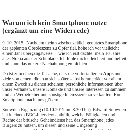
Skip
Warum ich kein Smartphone nutze
to
(ergänzt um eine Widerrede)
content
9. 10. 2015 | Nachdem mein zwischenzeitlich genutztes Smartphone
der geplanten Obsoleszenz zu Opfer fiel, holte ich vor vielleicht
einem Jahr übergangsweise – wie ich erst dachte -mein 10 Jahre
altes Nokia aus der Schublade. Ich fühle mich erleichtert und befreit
und kann das nur zur Nachahmung empfehlen.
Da ist zum einen die Tatsache, dass die vorinstallierten
Apps
und
viele von denen, die man sich später selbst herunterlädt
vor allem
einem Zweck
zu dienen scheinen: persönliche Informationen über
unser Verhalten, unsere Kontakte und unsere Interessen zu sammeln
und an Werbetreiber und sonstige Interessierte zu verkaufen. Ein
Smartphone macht uns gläsern.
Snowden Ergänzung (10.10.2015 um 8:30 Uhr): Edward Snowden
hat in einem
BBC-Interview
enthüllt, welche Fähigkeiten und
Rechte der britische Geheimdienst hat, das Smartphone jedes
Bürgers zu nutzen, um diesen und seine Umgebung