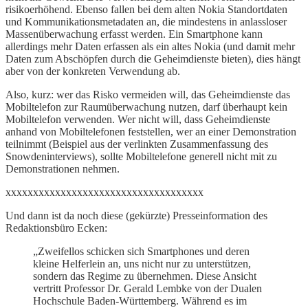
risikoerhöhend. Ebenso fallen bei dem alten Nokia Standortdaten
und Kommunikationsmetadaten an, die mindestens in anlassloser
Massenüberwachung erfasst werden. Ein Smartphone kann
allerdings mehr Daten erfassen als ein altes Nokia (und damit mehr
Daten zum Abschöpfen durch die Geheimdienste bieten), dies hängt
aber von der konkreten Verwendung ab.
Also, kurz: wer das Risko vermeiden will, das Geheimdienste das
Mobiltelefon zur Raumüberwachung nutzen, darf überhaupt kein
Mobiltelefon verwenden. Wer nicht will, dass Geheimdienste
anhand von Mobiltelefonen feststellen, wer an einer Demonstration
teilnimmt (Beispiel aus der verlinkten Zusammenfassung des
Snowdeninterviews), sollte Mobiltelefone generell nicht mit zu
Demonstrationen nehmen.
xxxxxxxxxxxxxxxxxxxxxxxxxxxxxxxxxxxx
Und dann ist da noch diese (gekürzte) Presseinformation des
Redaktionsbüro Ecken:
„Zweifellos schicken sich Smartphones und deren
kleine Helferlein an, uns nicht nur zu unterstützen,
sondern das Regime zu übernehmen. Diese Ansicht
vertritt Professor Dr. Gerald Lembke von der Dualen
Hochschule Baden-Württemberg. Während es im