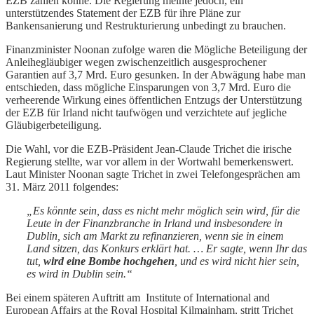
EZB zählen könne. Die Regierung meinte jedoch, ein
unterstützendes Statement der EZB für ihre Pläne zur
Bankensanierung und Restrukturierung unbedingt zu brauchen.
Finanzminister Noonan zufolge waren die Mögliche Beteiligung der
Anleihegläubiger wegen zwischenzeitlich ausgesprochener
Garantien auf 3,7 Mrd. Euro gesunken. In der Abwägung habe man
entschieden, dass mögliche Einsparungen von 3,7 Mrd. Euro die
verheerende Wirkung eines öffentlichen Entzugs der Unterstützung
der EZB für Irland nicht taufwögen und verzichtete auf jegliche
Gläubigerbeteiligung.
Die Wahl, vor die EZB-Präsident Jean-Claude Trichet die irische
Regierung stellte, war vor allem in der Wortwahl bemerkenswert.
Laut Minister Noonan sagte Trichet in zwei Telefongesprächen am
31. März 2011 folgendes:
„Es könnte sein, dass es nicht mehr möglich sein wird, für die
Leute in der Finanzbranche in Irland und insbesondere in
Dublin, sich am Markt zu refinanzieren, wenn sie in einem
Land sitzen, das Konkurs erklärt hat. … Er sagte, wenn Ihr das
tut,
wird eine Bombe hochgehen
, und es wird nicht hier sein,
es wird in Dublin sein.“
Bei einem späteren Auftritt am Institute of International and
European Affairs at the Royal Hospital Kilmainham, stritt Trichet