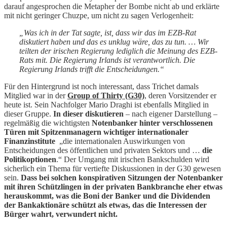
darauf angesprochen die Metapher der Bombe nicht ab und erklärte
mit nicht geringer Chuzpe, um nicht zu sagen Verlogenheit:
„Was ich in der Tat sagte, ist, dass wir das im EZB-Rat
diskutiert haben und das es unklug wäre, das zu tun. … Wir
teilten der irischen Regierung lediglich die Meinung des EZB-
Rats mit. Die Regierung Irlands ist verantwortlich. Die
Regierung Irlands trifft die Entscheidungen.“
Für den Hintergrund ist noch interessant, dass Trichet damals
Mitglied war in der
Group of Thirty (G30)
, deren Vorsitzender er
heute ist. Sein Nachfolger Mario Draghi ist ebenfalls Mitglied in
dieser Gruppe.
In dieser diskutieren
– nach eigener Darstellung –
regelmäßig die wichtigsten
Notenbanker hinter verschlossenen
Türen
mit Spitzenmanagern wichtiger internationaler
Finanzinstitute
„die internationalen Auswirkungen von
Entscheidungen des öffentlichen und privaten Sektors und …
die
Politikoptionen
.“ Der Umgang mit irischen Bankschulden wird
sicherlich ein Thema für vertiefte Diskussionen in der G30 gewesen
sein.
Dass bei solchen konspirativen Sitzungen der Notenbanker
mit ihren Schützlingen in der privaten Bankbranche eher etwas
herauskommt, was die Boni der Banker und die Dividenden
der Bankaktionäre schützt als etwas, das die Interessen der
Bürger wahrt, verwundert nicht.