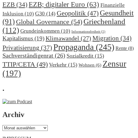
EZB; digitaler Euro
(63)
EZB
(34)
Finanzielle
Gesundheit
Geopolitik
(47)
G30
(14)
Inklusion
(10)
(91)
Griechenland
Global Governance
(54)
(112)
Grundeinkommen
(10)
Informationsfreiheit
(1)
Migration
(34)
Klimawandel
(27)
Kapitalismus
(19)
Propaganda
(245)
Privatisierung
(37)
Rente
(8)
Sachverständigenrat
(26)
Sozialkredit
(15)
Zensur
TTIP/CETA
(49)
Verkehr
(15)
Wohnen
(6)
(197)
.
Archiv
Archiv