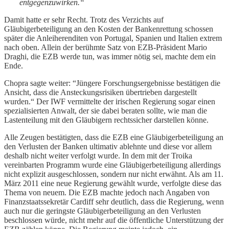
entgegenzuwirken.“
Damit hatte er sehr Recht. Trotz des Verzichts auf
Gläubigerbeteiligung an den Kosten der Bankenrettung schossen
später die Anleiherenditen von Portugal, Spanien und Italien extrem
nach oben. Allein der berühmte Satz von EZB-Präsident Mario
Draghi, die EZB werde tun, was immer nötig sei, machte dem ein
Ende.
Chopra sagte weiter: “Jüngere Forschungsergebnisse bestätigen die
Ansicht, dass die Ansteckungsrisiken übertrieben dargestellt
wurden.“ Der IWF vermittelte der irischen Regierung sogar einen
spezialisierten Anwalt, der sie dabei beraten sollte, wie man die
Lastenteilung mit den Gläubigern rechtssicher darstellen könne.
Alle Zeugen bestätigten, dass die EZB eine Gläubigerbeteiligung an
den Verlusten der Banken ultimativ ablehnte und diese vor allem
deshalb nicht weiter verfolgt wurde. In dem mit der Troika
vereinbarten Programm wurde eine Gläubigerbeteiligung allerdings
nicht explizit ausgeschlossen, sondern nur nicht erwähnt. Als am 11.
März 2011 eine neue Regierung gewählt wurde, verfolgte diese das
Thema von neuem. Die EZB machte jedoch nach Angaben von
Finanzstaatssekretär Cardiff sehr deutlich, dass die Regierung, wenn
auch nur die geringste Gläubigerbeteiligung an den Verlusten
beschlossen würde, nicht mehr auf die öffentliche Unterstützung der