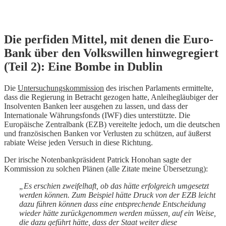
Skip
Die perfiden Mittel, mit denen die Euro-
to
Bank über den Volkswillen hinwegregiert
content
(Teil 2): Eine Bombe in Dublin
Die
Untersuchungskommission
des irischen Parlaments ermittelte,
dass die Regierung in Betracht gezogen hatte, Anleihegläubiger der
Insolventen Banken leer ausgehen zu lassen, und dass der
Internationale Währungsfonds (IWF) dies unterstützte. Die
Europäische Zentralbank (EZB) vereitelte jedoch, um die deutschen
und französischen Banken vor Verlusten zu schützen, auf äußerst
rabiate Weise jeden Versuch in diese Richtung.
Der irische Notenbankpräsident Patrick Honohan sagte der
Kommission zu solchen Plänen (alle Zitate meine Übersetzung):
„Es erschien zweifelhaft, ob das hätte erfolgreich umgesetzt
werden können. Zum Beispiel hätte Druck von der EZB leicht
dazu führen können dass eine entsprechende Entscheidung
wieder hätte zurückgenommen werden müssen, auf ein Weise,
die dazu geführt hätte, dass der Staat weiter diese