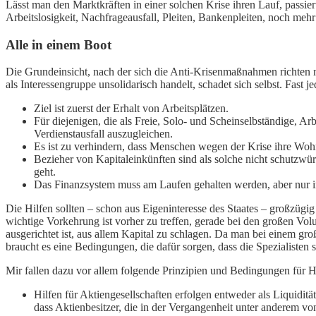
Lässt man den Marktkräften in einer solchen Krise ihren Lauf, passie
Arbeitslosigkeit, Nachfrageausfall, Pleiten, Bankenpleiten, noch meh
Alle in einem Boot
Die Grundeinsicht, nach der sich die Anti-Krisenmaßnahmen richten mü
als Interessengruppe unsolidarisch handelt, schadet sich selbst. Fast je
Ziel ist zuerst der Erhalt von Arbeitsplätzen.
Für diejenigen, die als Freie, Solo- und Scheinselbständige, Ar
Verdienstausfall auszugleichen.
Es ist zu verhindern, dass Menschen wegen der Krise ihre Woh
Bezieher von Kapitaleinkünften sind als solche nicht schutzwü
geht.
Das Finanzsystem muss am Laufen gehalten werden, aber nur i
Die Hilfen sollten – schon aus Eigeninteresse des Staates – großzügi
wichtige Vorkehrung ist vorher zu treffen, gerade bei den großen Volu
ausgerichtet ist, aus allem Kapital zu schlagen. Da man bei einem 
braucht es eine Bedingungen, die dafür sorgen, dass die Spezialisten 
Mir fallen dazu vor allem folgende Prinzipien und Bedingungen für Hi
Hilfen für Aktiengesellschaften erfolgen entweder als Liquiditä
dass Aktienbesitzer, die in der Vergangenheit unter anderem vo