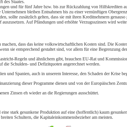
ft des Staates.
ungen und für fünf Jahre bzw. bis zur Rückzahlung von Hilfskrediten
te Unternehmen bleiben Entnahmen bis zu einer vernünftigen Obergrenze
, sollte zusätzlich gelten, dass sie mit ihren Kreditnehmern genauso 
rf auszusetzen. Auf Pfändungen und erhöhte Verzugsszinsen wird weites
u machen, dass das keine volkswirtschaftlichen Kosten sind. Die Koste
enn sie entsprechend gestaltet sind, vor allem für eine Begrenzung der
aastricht-Regeln und ähnlichem gibt, brauchen EU-Rat und Kommissio
uf die Schulden- und Defizitquoten angerechnet werden.
lien und Spanien, auch in unserem Interesse, den Schaden der Krise b
Finanzierung dieser Programme dienen und von der Europäischen Zentr
menen Zinsen eh wieder an die Regierungen ausschüttet.
weil eine stark gesunkene Produktion auf eine (hoffentlich) kaum gesunk
en breiten Schultern, die Kapitaleinkommensbezieher am meisten.