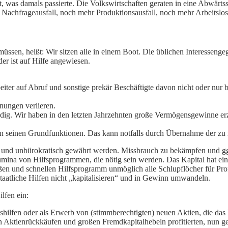
rt, was damals passierte. Die Volkswirtschaften geraten in eine Abwärt
r Nachfrageausfall, noch mehr Produktionsausfall, noch mehr Arbeitslos
ssen, heißt: Wir sitzen alle in einem Boot. Die üblichen Interessengeg
der ist auf Hilfe angewiesen.
beiter auf Abruf und sonstige prekär Beschäftigte davon nicht oder nur
nungen verlieren.
rdig. Wir haben in den letzten Jahrzehnten große Vermögensgewinne er
n seinen Grundfunktionen. Das kann notfalls durch Übernahme der zu 
g und unbürokratisch gewährt werden. Missbrauch zu bekämpfen und ggf.
mina von Hilfsprogrammen, die nötig sein werden. Das Kapital hat eine 
großen und schnellen Hilfsprogramm unmöglich alle Schlupflöcher für 
staatliche Hilfen nicht „kapitalisieren“ und in Gewinn umwandeln.
lfen ein:
tshilfen oder als Erwerb von (stimmberechtigten) neuen Aktien, die das
n Aktienrückkäufen und großen Fremdkapitalhebeln profitierten, nun ge