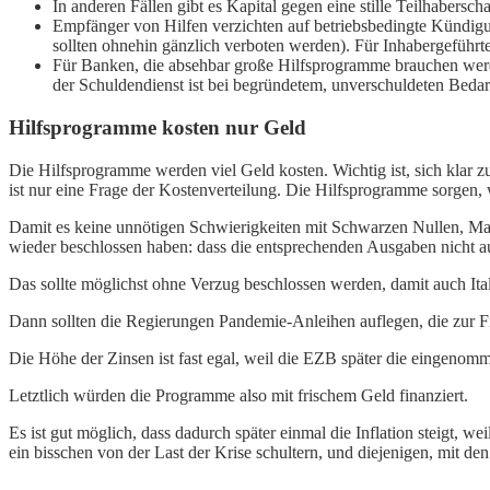
In anderen Fällen gibt es Kapital gegen eine stille Teilhaberscha
Empfänger von Hilfen verzichten auf betriebsbedingte Kündig
sollten ohnehin gänzlich verboten werden). Für Inhabergeführ
Für Banken, die absehbar große Hilfsprogramme brauchen werden
der Schuldendienst ist bei begründetem, unverschuldeten Beda
Hilfsprogramme kosten nur Geld
Die Hilfsprogramme werden viel Geld kosten. Wichtig ist, sich klar z
ist nur eine Frage der Kostenverteilung. Die Hilfsprogramme sorgen, w
Damit es keine unnötigen Schwierigkeiten mit Schwarzen Nullen, M
wieder beschlossen haben: dass die entsprechenden Ausgaben nicht a
Das sollte möglichst ohne Verzug beschlossen werden, damit auch Ita
Dann sollten die Regierungen Pandemie-Anleihen auflegen, die zur 
Die Höhe der Zinsen ist fast egal, weil die EZB später die eingenom
Letztlich würden die Programme also mit frischem Geld finanziert.
Es ist gut möglich, dass dadurch später einmal die Inflation steigt, 
ein bisschen von der Last der Krise schultern, und diejenigen, mit d