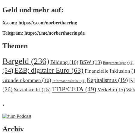
Geld und mehr auf:
X.com: https://x.com/norberthaering
Telegram: https://t.me/norberthaeringde
Themen
Bargeld
(236)
Bildung
(16)
BSW
(13)
Bürgerbeteiligung
(1)
EZB; digitaler Euro
(63)
(34)
Finanzielle Inklusion
(
Kl
Kapitalismus
(19)
Grundeinkommen
(10)
Informationsfreiheit
(1)
TTIP/CETA
(49)
(26)
Sozialkredit
(15)
Verkehr
(15)
Woh
.
Archiv