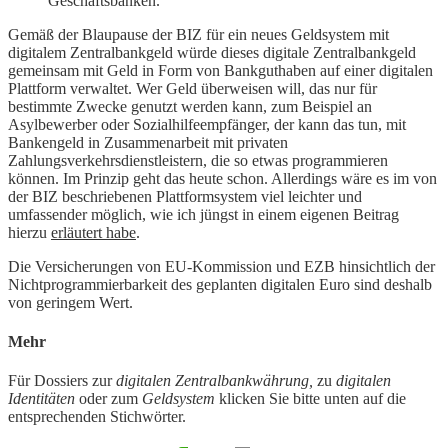
Geschäftsbanken.“
Gemäß der Blaupause der BIZ für ein neues Geldsystem mit
digitalem Zentralbankgeld würde dieses digitale Zentralbankgeld
gemeinsam mit Geld in Form von Bankguthaben auf einer digitalen
Plattform verwaltet. Wer Geld überweisen will, das nur für
bestimmte Zwecke genutzt werden kann, zum Beispiel an
Asylbewerber oder Sozialhilfeempfänger, der kann das tun, mit
Bankengeld in Zusammenarbeit mit privaten
Zahlungsverkehrsdienstleistern, die so etwas programmieren
können. Im Prinzip geht das heute schon. Allerdings wäre es im von
der BIZ beschriebenen Plattformsystem viel leichter und
umfassender möglich, wie ich jüngst in einem eigenen Beitrag
hierzu
erläutert habe
.
Die Versicherungen von EU-Kommission und EZB hinsichtlich der
Nichtprogrammierbarkeit des geplanten digitalen Euro sind deshalb
von geringem Wert.
Mehr
Für Dossiers zur
digitalen Zentralbankwährung,
zu
digitalen
Identitäten
oder zum
Geldsystem
klicken Sie bitte unten auf die
entsprechenden Stichwörter.