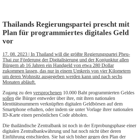
Skip
Thailands Regierungspartei prescht mit
to
Plan für programmiertes digitales Geld
content
vor
17. 08. 2023 | In Thailand will die größte Regierungspartei Pheu-
Thai zur Förderung der Digitalisierung und der Konjunktur allen
Bürgern ab 16 Jahren ein Handgeld von etwa 280 Dollar
zukommen lassen, das nur in einem Umkreis von vier Kilometern
um deren Wohnsitz ausgegeben werden kann und nach sechs
Monaten abläuft.
Zugang zu den
versprochenen
10.000 Baht programmierten Geldes
sollen
die Bürger entweder über ihre, mit ihren nationalen
Identitätsnummern verknüpften digitalen Geldbörsen auf dem
Smartphone erhalten, oder indem sie unter Vorlage ihrer nationalen
ID-Karte einen persönlichen Code abholen.
Die thailändische Zentralbank ist noch in der Erprobungsphase einer
digitalen Zentralbankwährung und hat noch nicht über deren
Einführung entschieden. Sie hat sich bisher gegen den Plan der