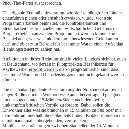
Pheu-Thai-Partei ausgesprochen.
Eine digitale Zentralbankwährung, wie sie fast alle großen Länder
einzuführen planen oder ernsthaft erwägen, würde, wenn sie
Programmierbarkeit beinhaltet, die Kontrollierbarkeit und
Steuerbarkeit des finanziellen und wirtschaftlichen Gebarens der
Bürger erheblich ausweiten. Programmiert werden könnte zum
Beispiel auch, wer was mit dem ihm überwiesenen Geld kaufen
darf, und ob er zum Beispiel für bestimmte Waren einen Aufschlag
(Lenkungssteuer) zu zahlen hat.
Ambitionen in dieser Richtung sind in vielen Ländern sichtbar, auch
in Deutschland, wo derzeit in Pilotprojekten Bezahlkarten für
Asylbewerber
erprobt werden
, die so programmierbar sind, dass
bestimmte Waren und Dienstleistungen damit nicht gekauft werden
können.
Die in Thailand geplante Beschränkung der Nutzbarkeit auf einen
engen Radius um den Wohnort wäre auch hervorragend geeignet,
um die sogenannten 15-Minuten-Städte nach dem heftig
umkämpften britischen Vorbild zu fördern. Dabei sollen die
Einwohner alles was sie brauchen in 15 Minuten zu Fuß oder mit
dem Fahrrad innerhalb ihres Stadtteils finden. Kritiker monieren die
damit manchmal einhergehenden, verordneten
Mobilitätsbeschränkungen zwischen Stadtteilen der 15-Minuten-