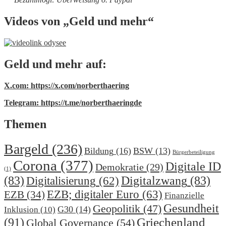
Videos von „Geld und mehr“
Geld und mehr auf:
X.com: https://x.com/norberthaering
Telegram: https://t.me/norberthaeringde
Themen
Bargeld
(236)
Bildung
(16)
BSW
(13)
Bürgerbeteiligung
Corona
(377)
Digitale ID
Demokratie
(29)
(1)
(83)
Digitalzwang
(83)
Digitalisierung
(62)
EZB; digitaler Euro
(63)
EZB
(34)
Finanzielle
Gesundheit
Geopolitik
(47)
G30
(14)
Inklusion
(10)
(91)
Griechenland
Global Governance
(54)