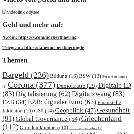
Geld und mehr auf:
X.com: https://x.com/norberthaering
Telegram: https://t.me/norberthaeringde
Themen
Bargeld
(236)
Bildung
(16)
BSW
(13)
Bürgerbeteiligung
Corona
(377)
Digitale ID
Demokratie
(29)
(1)
(83)
Digitalzwang
(83)
Digitalisierung
(62)
EZB; digitaler Euro
(63)
EZB
(34)
Finanzielle
Gesundheit
Geopolitik
(47)
G30
(14)
Inklusion
(10)
(91)
Griechenland
Global Governance
(54)
(112)
Grundeinkommen
(10)
Informationsfreiheit
(1)