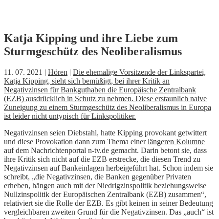
Skip
Katja Kipping und ihre Liebe zum
to
Sturmgeschütz des Neoliberalismus
content
11. 07. 2021 |
Hören
|
Die ehemalige Vorsitzende der Linkspartei,
Katja Kipping, sieht sich bemüßigt, bei ihrer Kritik an
Negativzinsen für Bankguthaben die Europäische Zentralbank
(EZB) ausdrücklich in Schutz zu nehmen. Diese erstaunlich naive
Zuneigung zu einem Sturmgeschütz des Neoliberalismus in Europa
ist leider nicht untypisch für Linkspolitiker.
Negativzinsen seien Diebstahl, hatte Kipping provokant getwittert
und diese Provokation dann zum Thema einer
längeren Kolumne
auf dem Nachrichtenportal n-tv.de gemacht. Darin betont sie, dass
ihre Kritik sich nicht auf die EZB erstrecke, die diesen Trend zu
Negativzinsen auf Bankeinlagen herbeigeführt hat. Schon indem sie
schreibt, „die Negativzinsen, die Banken gegenüber Privaten
erheben, hängen auch mit der Niedrigzinspolitik beziehungsweise
Nullzinspolitik der Europäischen Zentralbank (EZB) zusammen“,
relativiert sie die Rolle der EZB. Es gibt keinen in seiner Bedeutung
vergleichbaren zweiten Grund für die Negativzinsen. Das „auch“ ist