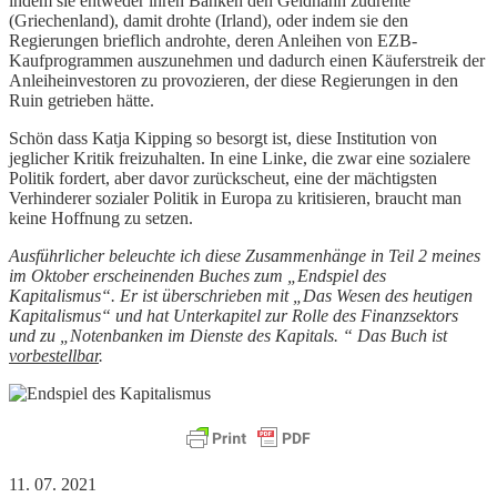
indem sie entweder ihren Banken den Geldhahn zudrehte
(Griechenland), damit drohte (Irland), oder indem sie den
Regierungen brieflich androhte, deren Anleihen von EZB-
Kaufprogrammen auszunehmen und dadurch einen Käuferstreik der
Anleiheinvestoren zu provozieren, der diese Regierungen in den
Ruin getrieben hätte.
Schön dass Katja Kipping so besorgt ist, diese Institution von
jeglicher Kritik freizuhalten. In eine Linke, die zwar eine sozialere
Politik fordert, aber davor zurückscheut, eine der mächtigsten
Verhinderer sozialer Politik in Europa zu kritisieren, braucht man
keine Hoffnung zu setzen.
Ausführlicher beleuchte ich diese Zusammenhänge in Teil 2 meines
im Oktober erscheinenden Buches zum „Endspiel des
Kapitalismus“. Er ist überschrieben mit „Das Wesen des heutigen
Kapitalismus“ und hat Unterkapitel zur Rolle des Finanzsektors
und zu „Notenbanken im Dienste des Kapitals. “ Das Buch ist
vorbestellbar
.
11. 07. 2021