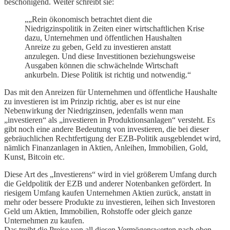
beschönigend. Weiter schreibt sie:
„„Rein ökonomisch betrachtet dient die
Niedrigzinspolitik in Zeiten einer wirtschaftlichen Krise
dazu, Unternehmen und öffentlichen Haushalten
Anreize zu geben, Geld zu investieren anstatt
anzulegen. Und diese Investitionen beziehungsweise
Ausgaben können die schwächelnde Wirtschaft
ankurbeln. Diese Politik ist richtig und notwendig.“
Das mit den Anreizen für Unternehmen und öffentliche Haushalte
zu investieren ist im Prinzip richtig, aber es ist nur eine
Nebenwirkung der Niedrigzinsen, jedenfalls wenn man
„investieren“ als „investieren in Produktionsanlagen“ versteht. Es
gibt noch eine andere Bedeutung von investieren, die bei dieser
gebräuchlichen Rechtfertigung der EZB-Politik ausgeblendet wird,
nämlich Finanzanlagen in Aktien, Anleihen, Immobilien, Gold,
Kunst, Bitcoin etc.
Diese Art des „Investierens“ wird in viel größerem Umfang durch
die Geldpolitik der EZB und anderer Notenbanken gefördert. In
riesigem Umfang kaufen Unternehmen Aktien zurück, anstatt in
mehr oder bessere Produkte zu investieren, leihen sich Investoren
Geld um Aktien, Immobilien, Rohstoffe oder gleich ganze
Unternehmen zu kaufen.
Das treibt die Preise von all diesen Vermögenswerten nach oben,