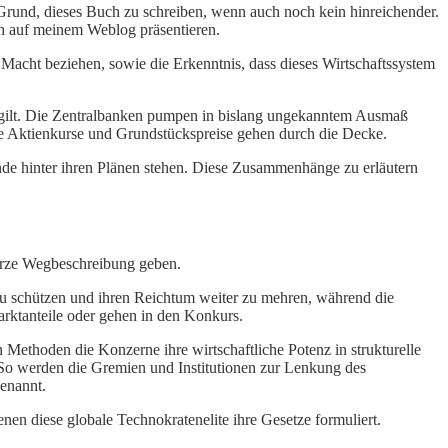
Grund, dieses Buch zu schreiben, wenn auch noch kein hinreichender.
h auf meinem Weblog präsentieren.
Macht beziehen, sowie die Erkenntnis, dass dieses Wirtschaftssystem
ms gilt. Die Zentralbanken pumpen in bislang ungekanntem Ausmaß
 die Aktienkurse und Grundstückspreise gehen durch die Decke.
nde hinter ihren Plänen stehen. Diese Zusammenhänge zu erläutern
kurze Wegbeschreibung geben.
en zu schützen und ihren Reichtum weiter zu mehren, während die
rktanteile oder gehen in den Konkurs.
Methoden die Konzerne ihre wirtschaftliche Potenz in strukturelle
. So werden die Gremien und Institutionen zur Lenkung des
genannt.
nen diese globale Technokratenelite ihre Gesetze formuliert.