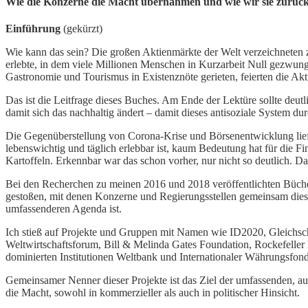
Wie die Konzerne die Macht übernahmen und wie wir sie zurüc
Einführung
(gekürzt)
Wie kann das sein? Die großen Aktienmärkte der Welt verzeichneten 
erlebte, in dem viele Millionen Menschen in Kurzarbeit Null gezwung
Gastronomie und Tourismus in Existenznöte gerieten, feierten die Ak
Das ist die Leitfrage dieses Buches. Am Ende der Lektüre sollte de
damit sich das nachhaltig ändert – damit dieses antisoziale System du
Die Gegenüberstellung von Corona-Krise und Börsenentwicklung liefe
lebenswichtig und täglich erlebbar ist, kaum Bedeutung hat für die 
Kartoffeln. Erkennbar war das schon vorher, nur nicht so deutlich. Da
Bei den Recherchen zu meinen 2016 und 2018 veröffentlichten Büche
gestoßen, mit denen Konzerne und Regierungsstellen gemeinsam dieses 
umfassenderen Agenda ist.
Ich stieß auf Projekte und Gruppen mit Namen wie ID2020, Gleichsc
Weltwirtschaftsforum, Bill & Melinda Gates Foundation, Rockefeller
dominierten Institutionen Weltbank und Internationaler Währungsfon
Gemeinsamer Nenner dieser Projekte ist das Ziel der umfassenden, a
die Macht, sowohl in kommerzieller als auch in politischer Hinsicht.