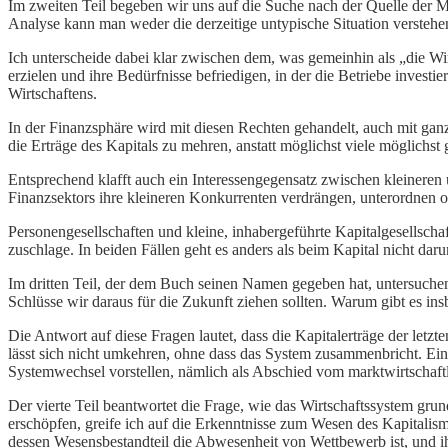
Im zweiten Teil begeben wir uns auf die Suche nach der Quelle der Ma
Analyse kann man weder die derzeitige untypische Situation verstehe
Ich unterscheide dabei klar zwischen dem, was gemeinhin als „die W
erzielen und ihre Bedürfnisse befriedigen, in der die Betriebe invest
Wirtschaftens.
In der Finanzsphäre wird mit diesen Rechten gehandelt, auch mit gan
die Erträge des Kapitals zu mehren, anstatt möglichst viele möglichst
Entsprechend klafft auch ein Interessengegensatz zwischen kleineren
Finanzsektors ihre kleineren Konkurrenten verdrängen, unterordnen o
Personengesellschaften und kleine, inhabergeführte Kapitalgesellscha
zuschlage. In beiden Fällen geht es anders als beim Kapital nicht da
Im dritten Teil, der dem Buch seinen Namen gegeben hat, untersuchen 
Schlüsse wir daraus für die Zukunft ziehen sollten. Warum gibt es i
Die Antwort auf diese Fragen lautet, dass die Kapitalerträge der l
lässt sich nicht umkehren, ohne dass das System zusammenbricht. Eine
Systemwechsel vorstellen, nämlich als Abschied vom marktwirtschaft
Der vierte Teil beantwortet die Frage, wie das Wirtschaftssystem 
erschöpfen, greife ich auf die Erkenntnisse zum Wesen des Kapitalis
dessen Wesensbestandteil die Abwesenheit von Wettbewerb ist, und ihn