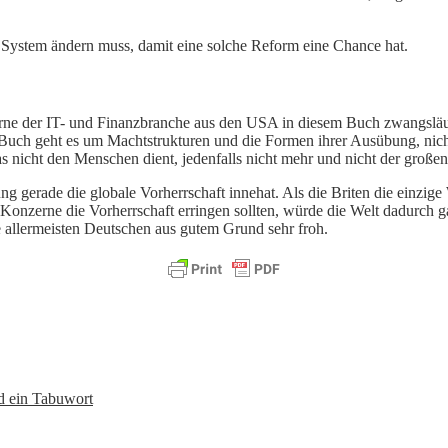
n System ändern muss, damit eine solche Reform eine Chance hat.
e der IT- und Finanzbranche aus den USA in diesem Buch zwangsläufig 
m Buch geht es um Machtstrukturen und die Formen ihrer Ausübung, nic
s nicht den Menschen dient, jedenfalls nicht mehr und nicht der große
ung gerade die globale Vorherrschaft innehat. Als die Briten die einz
Konzerne die Vorherrschaft erringen sollten, würde die Welt dadurch ga
ie allermeisten Deutschen aus gutem Grund sehr froh.
d ein Tabuwort