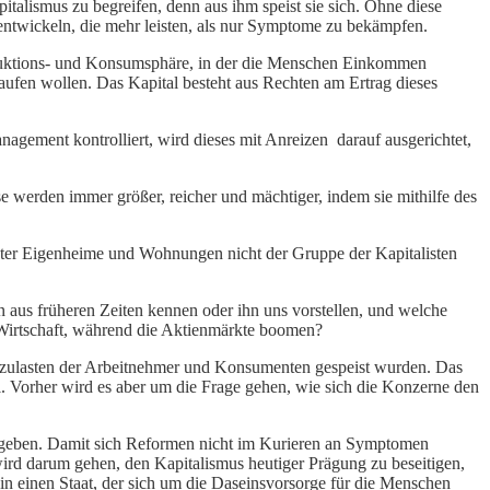
talismus zu begreifen, denn aus ihm speist sie sich. Ohne diese
entwickeln, die mehr leisten, als nur Symptome zu bekämpfen.
Produktions- und Konsumsphäre, in der die Menschen Einkommen
kaufen wollen. Das Kapital besteht aus Rechten am Ertrag dieses
gement kontrolliert, wird dieses mit Anreizen darauf ausgerichtet,
e werden immer größer, reicher und mächtiger, indem sie mithilfe des
utzter Eigenheime und Wohnungen nicht der Gruppe der Kapitalisten
n aus früheren Zeiten kennen oder ihn uns vorstellen, und welche
e Wirtschaft, während die Aktienmärkte boomen?
g zulasten der Arbeitnehmer und Konsumenten gespeist wurden. Das
l. Vorher wird es aber um die Frage gehen, wie sich die Konzerne den
zugeben. Damit sich Reformen nicht im Kurieren an Symptomen
ird darum gehen, den Kapitalismus heutiger Prägung zu beseitigen,
in einen Staat, der sich um die Daseinsvorsorge für die Menschen