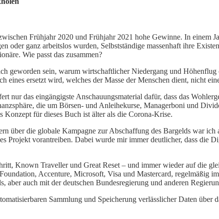
kholen
zwischen Frühjahr 2020 und Frühjahr 2021 hohe Gewinne. In einem Jah
en oder ganz arbeitslos wurden, Selbstständige massenhaft ihre Existen
tionäre. Wie passt das zusammen?
utlich geworden sein, warum wirtschaftlicher Niedergang und Höhenflu
rch eines ersetzt wird, welches der Masse der Menschen dient, nicht eine
rt nur das eingängigste Anschauungsmaterial dafür, dass das Wohlerge
Finanzsphäre, die um Börsen- und Anleihekurse, Managerboni und Divid
s Konzept für dieses Buch ist älter als die Corona-Krise.
rn über die globale Kampagne zur Abschaffung des Bargelds war ich a
Projekt vorantreiben. Dabei wurde mir immer deutlicher, dass die Digi
hritt, Known Traveller und Great Reset – und immer wieder auf die g
 Foundation, Accenture, Microsoft, Visa und Mastercard, regelmäßig 
ds, aber auch mit der deutschen Bundesregierung und anderen Regieru
utomatisierbaren Sammlung und Speicherung verlässlicher Daten über 