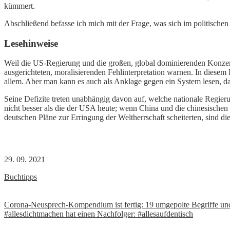
kümmert.
Abschließend befasse ich mich mit der Frage, was sich im politische
Lesehinweise
Weil die US-Regierung und die großen, global dominierenden Konzern
ausgerichteten, moralisierenden Fehlinterpretation warnen. In diese
allem. Aber man kann es auch als Anklage gegen ein System lesen, da
Seine Defizite treten unabhängig davon auf, welche nationale Regier
nicht besser als die der USA heute; wenn China und die chinesischen 
deutschen Pläne zur Erringung der Weltherrschaft scheiterten, sind d
29. 09. 2021
Buchtipps
Beitrags-
Corona-Neusprech-Kompendium ist fertig: 19 umgepolte Begriffe un
#allesdichtmachen hat einen Nachfolger: #allesaufdentisch
Navigation