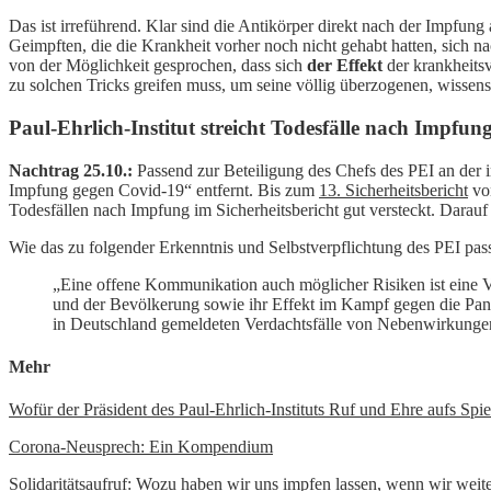
Das ist irreführend. Klar sind die Antikörper direkt nach der Impfung
Geimpften, die die Krankheit vorher noch nicht gehabt hatten, sich nac
von der Möglichkeit gesprochen, dass sich
der Effekt
der krankheitsv
zu solchen Tricks greifen muss, um seine völlig überzogenen, wissensc
Paul-Ehrlich-Institut streicht Todesfälle nach Impfun
Nachtrag 25.10.:
Passend zur Beteiligung des Chefs des PEI an der i
Impfung gegen Covid-19“ entfernt. Bis zum
13. Sicherheitsbericht
von
Todesfällen nach Impfung im Sicherheitsbericht gut versteckt. Darauf
Wie das zu folgender Erkenntnis und Selbstverpflichtung des PEI pass
„Eine offene Kommunikation auch möglicher Risiken ist eine 
und der Bevölkerung sowie ihr Effekt im Kampf gegen die Pand
in Deutschland gemeldeten Verdachtsfälle von Nebenwirkungen
Mehr
Wofür der Präsident des Paul-Ehrlich-Instituts Ruf und Ehre aufs Spie
Corona-Neusprech: Ein Kompendium
Solidaritätsaufruf: Wozu haben wir uns impfen lassen, wenn wir weit