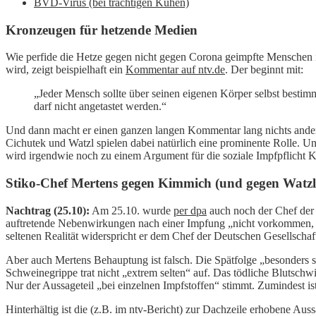
BVD-Virus (bei trächtigen Kühen)
Kronzeugen für hetzende Medien
Wie perfide die Hetze gegen nicht gegen Corona geimpfte Menschen i
wird, zeigt beispielhaft ein
Kommentar auf ntv.de
. Der beginnt mit:
„Jeder Mensch sollte über seinen eigenen Körper selbst bestimm
darf nicht angetastet werden.“
Und dann macht er einen ganzen langen Kommentar lang nichts ande
Cichutek und Watzl spielen dabei natürlich eine prominente Rolle. U
wird irgendwie noch zu einem Argument für die soziale Impfpflicht
Stiko-Chef Mertens gegen Kimmich (und gegen Watzl
Nachtrag (25.10):
Am 25.10. wurde
per dpa
auch noch der Chef der 
auftretende Nebenwirkungen nach einer Impfung „nicht vorkommen, be
seltenen Realität widerspricht er dem Chef der Deutschen Gesellschaf
Aber auch Mertens Behauptung ist falsch. Die Spätfolge „besonders s
Schweinegrippe trat nicht „extrem selten“ auf. Das tödliche Blutschw
Nur der Aussageteil „bei einzelnen Impfstoffen“ stimmt. Zumindest is
Hinterhältig ist die (z.B. im ntv-Bericht) zur Dachzeile erhobene Au