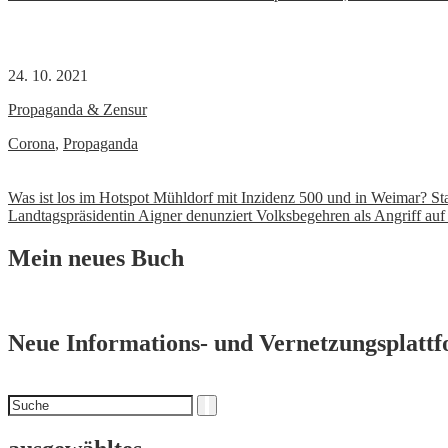
24. 10. 2021
Propaganda & Zensur
Corona
,
Propaganda
Beitrags-
Was ist los im Hotspot Mühldorf mit Inzidenz 500 und in Weimar? St
Landtagspräsidentin Aigner denunziert Volksbegehren als Angriff auf
Navigation
Mein neues Buch
Neue Informations- und Vernetzungsplatt
Suchen
Suche
nach