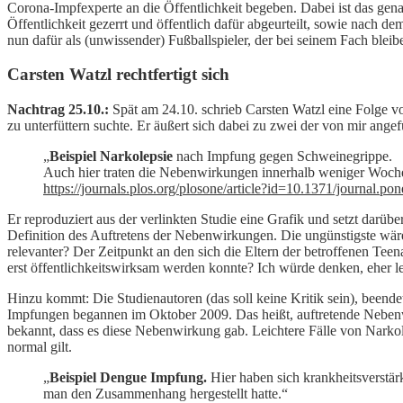
Corona-Impfexperte an die Öffentlichkeit begeben. Dabei ist das gen
Öffentlichkeit gezerrt und öffentlich dafür abgeurteilt, sowie nach de
nun dafür als (unwissender) Fußballspieler, der bei seinem Fach bleibe
Carsten Watzl rechtfertigt sich
Nachtrag 25.10.:
Spät am 24.10. schrieb Carsten Watzl eine Folge v
zu unterfüttern suchte. Er äußert sich dabei zu zwei der von mir ange
„
Beispiel Narkolepsie
nach Impfung gegen Schweinegrippe.
Auch hier traten die Nebenwirkungen innerhalb weniger Wochen
https://journals.plos.org/plosone/article?id=10.1371/journal.p
Er reproduziert aus der verlinkten Studie eine Grafik und setzt darüb
Definition des Auftretens der Nebenwirkungen. Die ungünstigste wär
relevanter? Der Zeitpunkt an den sich die Eltern der betroffenen Te
erst öffentlichkeitswirksam werden konnte? Ich würde denken, eher le
Hinzu kommt: Die Studienautoren (das soll keine Kritik sein), beend
Impfungen begannen im Oktober 2009. Das heißt, auftretende Nebenw
bekannt, dass es diese Nebenwirkung gab. Leichtere Fälle von Narkol
normal gilt.
„
Beispiel Dengue Impfung.
Hier haben sich krankheitsverstärk
man den Zusammenhang hergestellt hatte.“