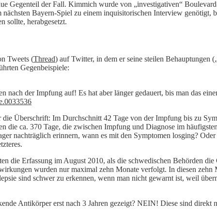
aue Gegenteil der Fall. Kimmich wurde von „investigativen“ Boulevard
m nächsten Bayern-Spiel zu einem inquisitorischen Interview genötigt, b
n sollte, herabgesetzt.
on Tweets (
Thread
) auf Twitter, in dem er seine steilen Behauptungen 
führten Gegenbeispiele:
 nach der Impfung auf! Es hat aber länger gedauert, bis man das eine
one.0033536
er die Überschrift: Im Durchschnitt 42 Tage von der Impfung bis zu Symp
en die ca. 370 Tage, die zwischen Impfung und Diagnose im häufigsten 
enager nachträglich erinnern, wann es mit den Symptomen losging? Oder
tzteres.
eten die Erfassung im August 2010, als die schwedischen Behörden die
irkungen wurden nur maximal zehn Monate verfolgt. In diesen zehn Mo
epsie sind schwer zu erkennen, wenn man nicht gewarnt ist, weil überm
ende Antikörper erst nach 3 Jahren gezeigt? NEIN! Diese sind direkt na