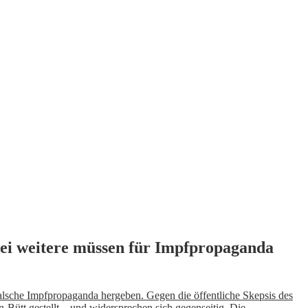
wei weitere müssen für Impfpropaganda
alsche Impfpropaganda hergeben. Gegen die öffentliche Skepsis des
ütt gestellt – und widersprechen sich gegenseitig. Die