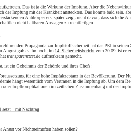
 aufgetreten. Das ist ja die Wirkung der Impfung. Aber die Nebenwirkun
h der Impfung mit der Krankheit ansteckten. Das konnte bald sein, aber 
erstärkenden Antikörper erst später zeigt, nicht davon, dass sich die A
haftlich nicht haltbaren Aussagen zu rechtfertigen.
g
rreführenden Propaganda zur Impfstoffsicherheit hat das PEI in seinen 
 August gab es ihn noch, im
14. Sicherheitsbericht
vom 20.09. ist er e
 hat
transparenztest.de
aufmerksam gemacht.
t, ist ein Geheimnis der Behörde und ihres Chefs:
Voraussetzung für eine hohe Impfakzeptanz in der Bevölkerung. Der 
emie hängt wesentlich vom Vertrauen in die Impfung ab. Um dem Rechnu
 oder Impfkomplikationen im zeitlichen Zusammenhang mit der Impfun
l setzt – mit Nachtrag
er Angst vor Nichtgeimpften haben sollen?