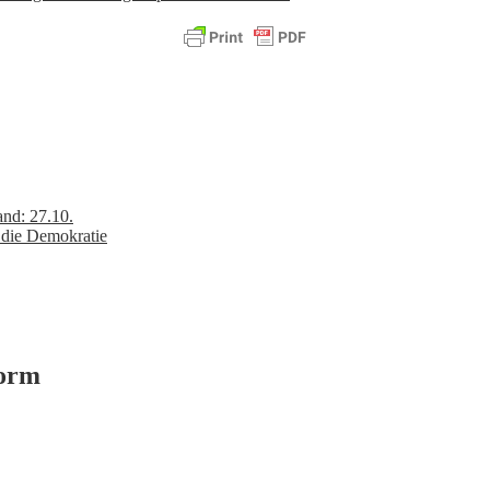
and: 27.10.
 die Demokratie
form