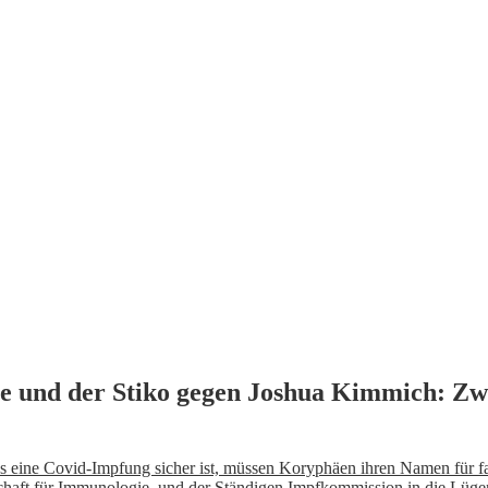
ie und der Stiko gegen Joshua Kimmich: Z
ss eine Covid-Impfung sicher ist, müssen Koryphäen ihren Namen für f
aft für Immunologie, und der Ständigen Impfkommission in die Lügen-B