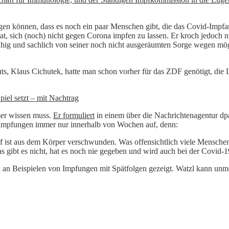
ertragen können, dass es noch ein paar Menschen gibt, die das Covid-I
at, sich (noch) nicht gegen Corona impfen zu lassen. Er kroch jedoch ni
ruhig und sachlich von seiner noch nicht ausgeräumten Sorge wegen mö
s, Klaus Cichutek, hatte man schon vorher für das ZDF genötigt, die 
piel setzt – mit Nachtrag
ser wissen muss.
Er formuliert
in einem über die Nachrichtenagentur dpa
i Impfungen immer nur innerhalb von Wochen auf, denn:
 ist aus dem Körper verschwunden. Was offensichtlich viele Menschen 
s gibt es nicht, hat es noch nie gegeben und wird auch bei der Covid-1
ek an Beispielen von Impfungen mit Spätfolgen gezeigt. Watzl kann un