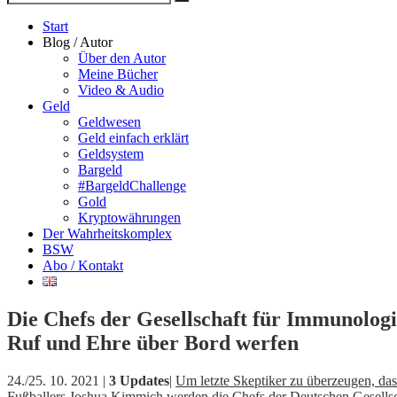
Suche
nach
Start
Blog / Autor
Über den Autor
Meine Bücher
Video & Audio
Geld
Geldwesen
Geld einfach erklärt
Geldsystem
Bargeld
#BargeldChallenge
Gold
Kryptowährungen
Der Wahrheitskomplex
BSW
Abo / Kontakt
Die Chefs der Gesellschaft für Immunolog
Ruf und Ehre über Bord werfen
24./25. 10. 2021 |
3 Updates
|
Um letzte Skeptiker zu überzeugen, da
Fußballers Joshua Kimmich werden die Chefs der Deutschen Gesellsch