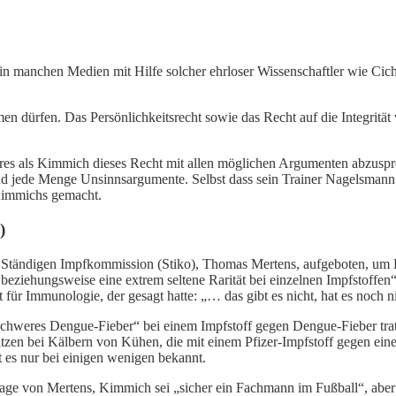
n manchen Medien mit Hilfe solcher ehrloser Wissenschaftler wie Cichu
en dürfen. Das Persönlichkeitsrecht sowie das Recht auf die Integrität
res als Kimmich dieses Recht mit allen möglichen Argumenten abzuspr
nd jede Menge Unsinnsargumente. Selbst dass sein Trainer Nagelsmann t
 Kimmichs gemacht.
)
Ständigen Impfkommission (Stiko), Thomas Mertens, aufgeboten, um Ki
ziehungsweise eine extrem seltene Rarität bei einzelnen Impfstoffen“
t für Immunologie, der gesagt hatte: „… das gibt es nicht, hat es noch
chweres Dengue-Fieber“ bei einem Impfstoff gegen Dengue-Fieber trat 
itzen bei Kälbern von Kühen, die mit einem Pfizer-Impfstoff gegen eine
t es nur bei einigen wenigen bekannt.
ssage von Mertens, Kimmich sei „sicher ein Fachmann im Fußball“, aber