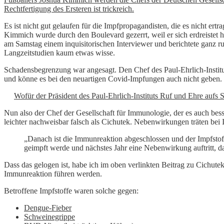
Rechtfertigung des Ersteren ist trickreich.
Es ist nicht gut gelaufen für die Impfpropagandisten, die es nicht 
Kimmich wurde durch den Boulevard gezerrt, weil er sich erdreistet h
am Samstag einem inquisitorischen Interviewer und berichtete ganz 
Langzeitstudien kaum etwas wisse.
Schadensbegrenzung war angesagt. Den Chef des Paul-Ehrlich-Institut
und könne es bei den neuartigen Covid-Impfungen auch nicht geben.
Wofür der Präsident des Paul-Ehrlich-Instituts Ruf und Ehre aufs S
Nun also der Chef der Gesellschaft für Immunologie, der es auch bes
leichter nachweisbar falsch als Cichutek. Nebenwirkungen träten be
„Danach ist die Immunreaktion abgeschlossen und der Impfstoff
geimpft werde und nächstes Jahr eine Nebenwirkung auftritt, da
Dass das gelogen ist, habe ich im oben verlinkten Beitrag zu Cichut
Immunreaktion führen werden.
Betroffene Impfstoffe waren solche gegen:
Dengue-Fieber
Schweinegrippe