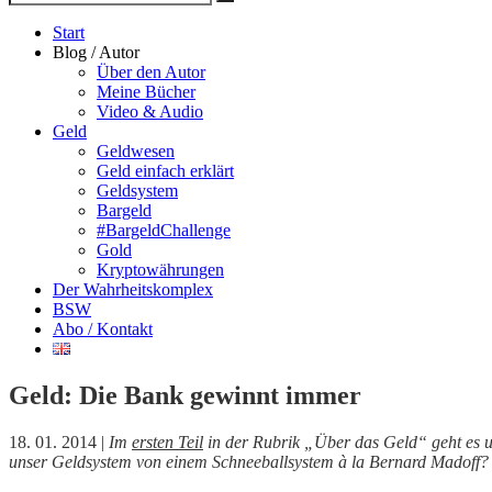
Suche
nach
Start
Blog / Autor
Über den Autor
Meine Bücher
Video & Audio
Geld
Geldwesen
Geld einfach erklärt
Geldsystem
Bargeld
#BargeldChallenge
Gold
Kryptowährungen
Der Wahrheitskomplex
BSW
Abo / Kontakt
Geld: Die Bank gewinnt immer
18. 01. 2014 |
Im
ersten Teil
in der Rubrik „Über das Geld“ geht es u
unser Geldsystem von einem Schneeballsystem à la Bernard Madoff? F