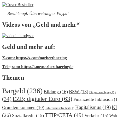
Bezahlmögl: Überweisung o. Paypal
Videos von „Geld und mehr“
Geld und mehr auf:
X.com: https://x.com/norberthaering
Telegram: https://t.me/norberthaeringde
Themen
Bargeld
(236)
Bildung
(16)
BSW
(13)
Bürgerbeteiligung
(1)
EZB; digitaler Euro
(63)
(34)
Finanzielle Inklusion
(
Kl
Kapitalismus
(19)
Grundeinkommen
(10)
Informationsfreiheit
(1)
TTIP/CETA
(49)
(26)
Sozialkredit
(15)
Verkehr
(15)
Woh