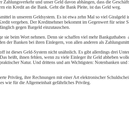
ser Zahlungsverkehr und unser Geld davon abhängen, dass die Geschäft
ern ein Kredit an die Bank. Geht die Bank Pleite, ist das Geld weg.
gsmittel in unserem Geldsystem. Es ist etwa zehn Mal so viel Giralge
ie Kredit vergeben. Der Kreditnehmer bekommt im Gegenwert für seine
mfänglich gegen Bargeld einzutauschen.
e sie beim Wort nehmen. Denn sie schaffen viel mehr Bankguthaben al
den der Banken bei ihren Einlegern, von allen anderen als Zahlungsmitt
ist dieses Geld-System nicht unähnlich. Es gibt allerdings drei Unter
 Das heißt, ihnen fehlen, wenn zu viele Einleger ihr Geld abheben wollen
ls praktischer Natur. Und drittens und am Wichtigsten: Notenbanken und 
rte Privileg, ihre Rechnungen mit einer Art elektronischer Schuldsch
s wie für die Allgemeinhait gefährliches Privileg.