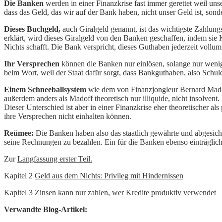
Die Banken
werden in einer Finanzkrise fast immer gerettet weil un
dass das Geld, das wir auf der Bank haben, nicht unser Geld ist, sond
Dieses Buchgeld,
auch Giralgeld genannt, ist das wichtigste Zahlun
erklärt, wird dieses Giralgeld von den Banken geschaffen, indem s
Nichts schafft. Die Bank verspricht, dieses Guthaben jederzeit vollu
Ihr
Versprechen
können die Banken nur einlösen, solange nur wenig
beim Wort, weil der Staat dafür sorgt, dass Bankguthaben, also Schul
Einem Schneeballsystem
wie dem von Finanzjongleur Bernard Madoff 
außerdem anders als Madoff theoretisch nur illiquide, nicht insolvent.
Dieser Unterschied ist aber in einer Finanzkrise eher theoretischer a
ihre Versprechen nicht einhalten können.
Reümee:
Die Banken haben also das staatlich gewährte und abgesiche
seine Rechnungen zu bezahlen. Ein für die Banken ebenso einträgliche
Zur
Langfassung erster Teil.
Kapitel 2
Geld aus dem Nichts: Privileg mit Hindernissen
Kapitel 3
Zinsen kann nur zahlen, wer Kredite produktiv verwendet
Verwandte Blog-Artikel: