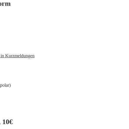
form
n in Kurzmeldungen
polar)
 10€