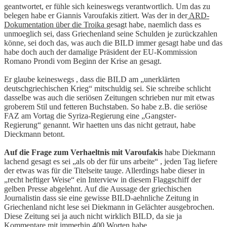
geantwortet, er fühle sich keineswegs verantwortlich. Um das zu
belegen habe er Giannis Varoufakis zitiert. Was der in der
ARD-
Dokumentation über die Troika
gesagt habe, naemlich dass es
unmoeglich sei, dass Griechenland seine Schulden je zurückzahlen
könne, sei doch das, was auch die BILD immer gesagt habe und das
habe doch auch der damalige Präsident der EU-Kommission
Romano Prondi vom Beginn der Krise an gesagt.
Er glaube keineswegs , dass die BILD am „unerklärten
deutschgriechischen Krieg“ mitschuldig sei. Sie schreibe schlicht
dasselbe was auch die seriösen Zeitungen schrieben nur mit etwas
groberem Stil und fetteren Buchstaben. So habe z.B. die seriöse
FAZ am Vortag die Syriza-Regierung eine „Gangster-
Regierung“ genannt. Wir haetten uns das nicht getraut, habe
Dieckmann betont.
Auf die Frage zum Verhaeltnis mit Varoufakis
habe Diekmann
lachend gesagt es sei „als ob der für uns arbeite“ , jeden Tag liefere
der etwas was für die Titelseite tauge. Allerdings habe dieser in
„recht heftiger Weise“ ein Interview in diesem Flaggschiff der
gelben Presse abgelehnt. Auf die Aussage der griechischen
Journalistin dass sie eine gewisse BILD-aehnliche Zeitung in
Griechenland nicht lese sei Diekmann in Gelächter ausgebrochen.
Diese Zeitung sei ja auch nicht wirklich BILD, da sie ja
Kommentare mit immerhin 400 Worten habe.