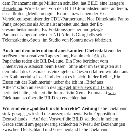
dem Finanzamt einige Millionen schuldet, hat
BILD eine laengere
Beziehung
. Wir erfahren von den BILD-Journalisten unter anderem,
dass für den „Medienmogul“ Kouris inzwischen der Ex-
Verteidigungsminister der CDU-Partnerpartei Nea Dimokratia Panos
Panajiotopoulos als Journalist arbeitet und dass der Ex-
Gesundheitsminister, Ex-Fraktionssprecher und jetzige
Parlamentsabgeordnete der ND Adonis Giorgiadis seine
Telemarketing-Spots
im Studio von Kontra news fabriziert.
Auch mit dem international anerkannten Chefredakteur
der
seriösen konservativen Tageszeitung Kathimerini
Alexis
Papahelas
reden die BILD-Leute. Ein Foto berichtet vom
„intensiven Austausch beim Essen“ ohne aber im Geringsten auf
den Inhalt des Gespraechs einzugehen. Diesen erfahren wir aber aus
der Kathimerini selbst. Und der hat es in sich! In der Reihe „Ein
Essen mit der Kathimerini“ ueber die ich im „Brief aus
Athen“ schon anlaesslich des
Spiegel-Interviews mit Tsipras
berichtet hatte , erklaert die Journalistin Xenia Kounalaki
was
Diekmann so über die BILD zu erzaehlen hat.
Wir sind eine „politisch nicht korrekte“ Zeitung
habe Diekmann
stolz gesagt, „wir sind die ausserparlamentarische Opposition
Deutschlands “. Auf den Vorwurf die BILD sei doch in hohem
Grade schuld am gegenwärtig schlechten Niveau der Beziehungen
zwischen Deutschland und Griechenland habe Diekmann