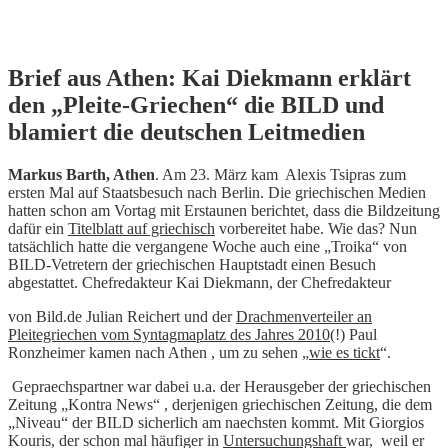
Skip
Brief aus Athen: Kai Diekmann erklärt
to
den „Pleite-Griechen“ die BILD und
content
blamiert die deutschen Leitmedien
Markus Barth, Athen
. Am 23. März kam Alexis Tsipras zum
ersten Mal auf Staatsbesuch nach Berlin. Die griechischen Medien
hatten schon am Vortag mit Erstaunen berichtet, dass die Bildzeitung
dafür ein
Titelblatt auf griechisch
vorbereitet habe. Wie das? Nun
tatsächlich hatte die vergangene Woche auch eine „Troika“ von
BILD-Vetretern der griechischen Hauptstadt einen Besuch
abgestattet. Chefredakteur Kai Diekmann, der Chefredakteur
von Bild.de Julian Reichert und der
Drachmenverteiler an
Pleitegriechen vom Syntagmaplatz des Jahres 2010
(!) Paul
Ronzheimer kamen nach Athen , um zu sehen „
wie es tickt
“.
Gepraechspartner war dabei u.a. der Herausgeber der griechischen
Zeitung „Kontra News“ , derjenigen griechischen Zeitung, die dem
„Niveau“ der BILD sicherlich am naechsten kommt. Mit Giorgios
Kouris, der schon mal häufiger in
Untersuchungshaft
war, weil er