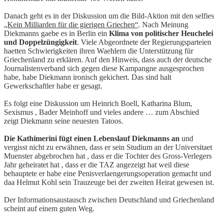
Danach geht es in der Diskussion um die Bild-Aktion mit den selfies
„Kein Milliarden für die gierigen Griechen“
. Nach Meinung
Diekmanns gaebe es in Berlin ein
Klima von politischer Heuchelei
und Doppelzüngigkeit
. Viele Abgeordnete der Regierungsparteien
haetten Schwierigkeiten ihren Waehlern die Unterstützung für
Griechenland zu erklären. Auf den Hinweis, dass auch der deutsche
Journalistenverband sich gegen diese Kampangne ausgesprochen
habe, habe Diekmann ironisch gekichert. Das sind halt
Gewerkschaftler habe er gesagt.
Es folgt eine Diskussion um Heinrich Boell, Katharina Blum,
Sexismus , Bader Meinhoff und vieles andere … zum Abschied
zeigt Diekmann seine neuesten Tatoos.
Die Kathimerini fügt einen Lebenslauf Diekmanns an
und
vergisst nicht zu erwähnen, dass er sein Studium an der Universitaet
Muenster abgebrochen hat , dass er die Tochter des Gross-Verlegers
Jahr geheiratet hat , dass er die TAZ angezeigt hat weil diese
behauptete er habe eine Penisverlaengerungsoperation gemacht und
daa Helmut Kohl sein Trauzeuge bei der zweiten Heirat gewesen ist.
Der Informationsaustausch zwischen Deutschland und Griechenland
scheint auf einem guten Weg.