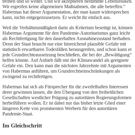
treiben und so weiter. Und wir akzeptieren bestimmte Lebensrisiken.
Wir ergreifen keine allgemeinen Maßnahmen, die alle betreffen.“
Habermas hat dieser Argumentation, der man kaum widersprechen
kann, nichts entgegenzusetzen. Er weicht ihr einfach aus.
Weil die Verhältnismäßigkeit darin als Kriterium beseitigt ist, können
Habermas Argumente für den Pandemie-Autoritarismus ganz leicht
als Rechtfertigung für den dauerhaften Ausnahmezustand herhalten.
Denn der Staat braucht nur eine hinreichend plausible Gefahr mit
statistisch erwartbaren Todesfällen herausgreifen, und schon kann er
jede Grundrechteaussetzung beschließen, die bei der „Bewältigung“
helfen könnte. Auf Anhieb fällt mir der Klimawandel als geeignete
Gefahr ein. Den kann man die nächsten Jahrzehnte mit Argumenten
von Habermas anführen, um Grundrechtseinschränkungen als
zwingend zu rechtfertigen.
Habermas hat sich als Fürsprecher für die zweifelhaften Interessen
derer gewinnen lassen, die den Übergang von den freiheitlichen
Gesellschaften westlicher Prägung zu autoritären Regierungsformen
herbeiführen wollen. Er ist dabei nur das bisher letzte Glied einer
längeren Kette von prominenten Werbern für den autoritären
Pandemie-Staat.
Im Gleichschritt