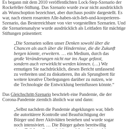
Es begann mit dem 2010 veröffentlichten Lock-Step-Szenario der
Rockefeller-Stiftung. Das Szenario wurde zwar nicht ausdrücklich
als Wunschoption bezeichnet, aber durchaus positiv dargestellt. Es
war, nach einem rosaroten Alle-haben-sich-lieb-und-kooperieren-
Szenario, das Besterreichbare von vier vorgestellten Szenarien. Und
die Szenarienanalyse wurde ausdrücklich als Leitfaden für mächtige
Stiftungen präsentiert:
„Die Szenarien sollen unser
Denken sowohl über die
Chancen als auch über die Hindernisse, die die Zukunft
bergen könnte, erweitern
. … ein Medium, durch das
große Veränderungen nicht nur ins Auge gefasst,
sondern auch verwirklicht werden können
. (…) Wir
ermutigen Sie nachdrücklich, diesen Bericht umfassend
zu verbreiten und zu diskutieren, ihn als Sprungbrett für
weitere kreative Überlegungen darüber zu nutzen, wie
die Technologie die Entwicklung beeinflussen könnte.“
Das
Gleichschritt-Szenario
beschrieb eine Pandemie, die der
Corona-Pandemie ziemlich ähnlich war und dann:
„Selbst nachdem die Pandemie abgeklungen war, blieb
die autoritärere Kontrolle und Beaufsichtigung der
Bürger und ihrer Aktivitäten bestehen und wurde sogar
noch intensiviert. … Die Bürger gaben bereitwillig