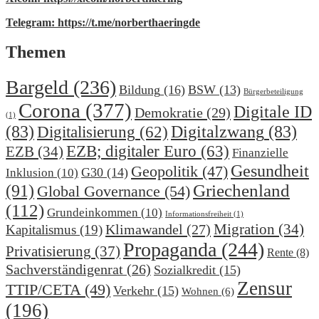
Telegram: https://t.me/norberthaeringde
Themen
Bargeld
(236)
Bildung
(16)
BSW
(13)
Bürgerbeteiligung
Corona
(377)
Digitale ID
Demokratie
(29)
(1)
(83)
Digitalzwang
(83)
Digitalisierung
(62)
EZB; digitaler Euro
(63)
EZB
(34)
Finanzielle
Gesundheit
Geopolitik
(47)
G30
(14)
Inklusion
(10)
(91)
Griechenland
Global Governance
(54)
(112)
Grundeinkommen
(10)
Informationsfreiheit
(1)
Migration
(34)
Klimawandel
(27)
Kapitalismus
(19)
Propaganda
(244)
Privatisierung
(37)
Rente
(8)
Sachverständigenrat
(26)
Sozialkredit
(15)
Zensur
TTIP/CETA
(49)
Verkehr
(15)
Wohnen
(6)
(196)