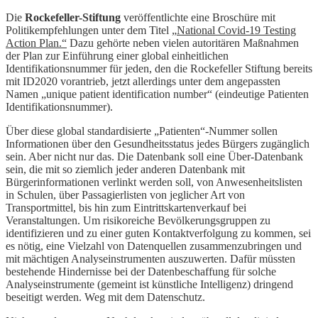
Die
Rockefeller-Stiftung
veröffentlichte eine Broschüre mit
Politikempfehlungen unter dem Titel „
National Covid-19 Testing
Action Plan.“
Dazu gehörte neben vielen autoritären Maßnahmen
der Plan zur Einführung einer global einheitlichen
Identifikationsnummer für jeden, den die Rockefeller Stiftung bereits
mit ID2020 vorantrieb, jetzt allerdings unter dem angepassten
Namen „unique patient identification number“ (eindeutige Patienten
Identifikationsnummer).
Über diese global standardisierte „Patienten“-Nummer sollen
Informationen über den Gesundheitsstatus jedes Bürgers zugänglich
sein. Aber nicht nur das. Die Datenbank soll eine Über-Datenbank
sein, die mit so ziemlich jeder anderen Datenbank mit
Bürgerinformationen verlinkt werden soll, von Anwesenheitslisten
in Schulen, über Passagierlisten von jeglicher Art von
Transportmittel, bis hin zum Eintrittskartenverkauf bei
Veranstaltungen. Um risikoreiche Bevölkerungsgruppen zu
identifizieren und zu einer guten Kontaktverfolgung zu kommen, sei
es nötig, eine Vielzahl von Datenquellen zusammenzubringen und
mit mächtigen Analyseinstrumenten auszuwerten. Dafür müssten
bestehende Hindernisse bei der Datenbeschaffung für solche
Analyseinstrumente (gemeint ist künstliche Intelligenz) dringend
beseitigt werden. Weg mit dem Datenschutz.