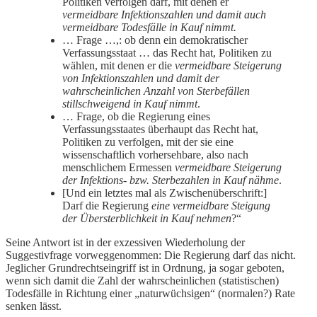
Politiken verfolgen darf, mit denen er
vermeidbare Infektionszahlen und damit auch
vermeidbare Todesfälle in Kauf nimmt.
… Frage …,: ob denn ein demokratischer
Verfassungsstaat … das Recht hat, Politiken zu
wählen, mit denen er die
vermeidbare Steigerung
von Infektionszahlen und damit der
wahrscheinlichen Anzahl von Sterbefällen
stillschweigend in Kauf nimmt
.
… Frage, ob die Regierung eines
Verfassungsstaates überhaupt das Recht hat,
Politiken zu verfolgen, mit der sie eine
wissenschaftlich vorhersehbare, also nach
menschlichem Ermessen
vermeidbare Steigerung
der Infektions- bzw. Sterbezahlen in Kauf nähme
.
[Und ein letztes mal als Zwischenüberschrift:]
Darf die Regierung
eine vermeidbare Steigung
der Übersterblichkeit in Kauf nehmen
?“
Seine Antwort ist in der exzessiven Wiederholung der
Suggestivfrage vorweggenommen: Die Regierung darf das nicht.
Jeglicher Grundrechtseingriff ist in Ordnung, ja sogar geboten,
wenn sich damit die Zahl der wahrscheinlichen (statistischen)
Todesfälle in Richtung einer „naturwüchsigen“ (normalen?) Rate
senken lässt.