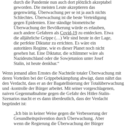
durch die Pandemie nun auch dort plötzlich akzeptabel
geworden. Die meisten Leute akzeptieren das
gegenwärtig. Überwachung per se ist ja auch nichts
Schlechtes. Überwachung ist die beste Verteidigung
gegen Epidemien. Eine ständige biometrische
Überwachung der Bevölkerung würde es erlauben,
auch andere Gefahren als
Covid-19
zu entdecken. Etwa
die alljährliche Grippe (…) Wir sind heute in der Lage,
die perfekte Diktatur zu errichten. Es wäre ein
autoritäres Regime, wie es dieser Planet noch nicht
gesehen hat. Eine Diktatur, die schlimmer wäre als
Nazideutschland oder die Sowjetunion unter Josef
Stalin, ist heute denkbar.“
Wenn jemand allen Ernstes die Nachteile totaler Überwachung mit
deren Vorteilen bei der Grippebekämpfung abwägt, dann nährt das
den Verdacht, dass er an der Bagatellisierung der Totalüberwachung
und -kontrolle der Bürger arbeitet. Mit seiner vorgeschlagenen,
naiven Gegenmaßnahme gegen die Gefahr des Hitler-Stalin-
Szenarios macht er es dann überdeutlich, dass der Verdacht
begründet ist:
„Ich bin in keiner Weise gegen die Verbesserung der
Gesundheitsprävention durch Überwachung. Aber
wenn die Regierung die Überwachung der Bürger