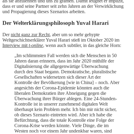
als sie abzulehnen und uns zu grämen. Damit leugnet er implizit,
dass er und seine Partner seit zehn Jahren an der Verwirklichung
und Propagierung dieses Szenarios arbeiten.
Der Welterklärungsphilosoph Yuval Harari
Der
nicht ganz zur Recht
, aber um so mehr gehypte
Weltgeschichtserklärer Yuval Harari stieß im Oktober 2020 im
Interview mit
t-online
, wenn auch subtiler, in das gleiche Horn:
„Im schlimmsten Fall werden sich die Menschen in 50
Jahren daran erinnern, dass im Jahr 2020 mithilfe der
Digitalisierung die allgegenwärtige Überwachung
durch den Staat begann. Demokratische, pluralistische
Gesellschaften widersetzen sich dieser Art der
Kontrolle der Bevölkerung [wie in China] – noch. Aber
angesichts der Corona-Epidemie könnten auch die
liberalen Demokratien ihre Abneigung gegen die
Überwachung ihrer Bürger ablegen. Eine 24-Stunden-
Kontrolle ist in unserer zunehmend digitalen Welt
überhaupt kein Problem mehr. Ich bin mir nicht sicher,
ob dieses Szenario eintreten wird. Aber ich habe die
Befürchtung, dass die totale Kontrolle eine Folge der
Corona-Krise werden könnte. Viele Dinge, die im
Westen noch vor einem Jahr undenkbar waren, sind