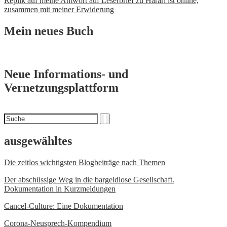
Replik auf meine Antwort auf Leserbrief zu Harari ist online,
Navigation
zusammen mit meiner Erwiderung
Mein neues Buch
Neue Informations- und
Vernetzungsplattform
Suchen
Suche
nach
ausgewähltes
Die zeitlos wichtigsten Blogbeiträge nach Themen
Der abschüssige Weg in die bargeldlose Gesellschaft.
Dokumentation in Kurzmeldungen
Cancel-Culture: Eine Dokumentation
Corona-Neusprech-Kompendium