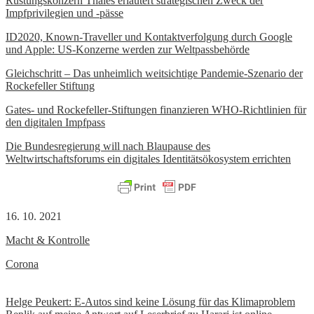
Rüstungskonzern Thales erläutert strategischen Zweck der
Impfprivilegien und -pässe
ID2020, Known-Traveller und Kontaktverfolgung durch Google
und Apple: US-Konzerne werden zur Weltpassbehörde
Gleichschritt – Das unheimlich weitsichtige Pandemie-Szenario der
Rockefeller Stiftung
Gates- und Rockefeller-Stiftungen finanzieren WHO-Richtlinien für
den digitalen Impfpass
Die Bundesregierung will nach Blaupause des
Weltwirtschaftsforums ein digitales Identitätsökosystem errichten
16. 10. 2021
Macht & Kontrolle
Corona
Beitrags-
Helge Peukert: E-Autos sind keine Lösung für das Klimaproblem