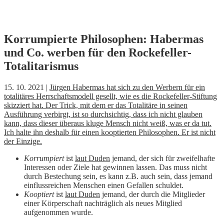
Skip
Korrumpierte Philosophen: Habermas
to
und Co. werben für den Rockefeller-
content
Totalitarismus
15. 10. 2021 |
Jürgen Habermas hat sich zu den Werbern für ein
totalitäres Herrschaftsmodell gesellt, wie es die Rockefeller-Stiftung
skizziert hat. Der Trick, mit dem er das Totalitäre in seinen
Ausführung verbirgt, ist so durchsichtig, dass ich nicht glauben
kann, dass dieser überaus kluge Mensch nicht weiß, was er da tut.
Ich halte ihn deshalb für einen kooptierten Philosophen. Er ist nicht
der Einzige.
Korrumpiert
ist
laut Duden
jemand, der sich für zweifelhafte
Interessen oder Ziele hat gewinnen lassen. Das muss nicht
durch Bestechung sein, es kann z.B. auch sein, dass jemand
einflussreichen Menschen einen Gefallen schuldet.
Kooptiert
ist
laut Duden
jemand, der durch die Mitglieder
einer Körperschaft nachträglich als neues Mitglied
aufgenommen wurde.