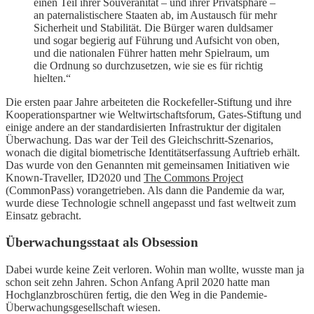
einen Teil ihrer Souveränität – und ihrer Privatsphäre –
an paternalistischere Staaten ab, im Austausch für mehr
Sicherheit und Stabilität. Die Bürger waren duldsamer
und sogar begierig auf Führung und Aufsicht von oben,
und die nationalen Führer hatten mehr Spielraum, um
die Ordnung so durchzusetzen, wie sie es für richtig
hielten.“
Die ersten paar Jahre arbeiteten die Rockefeller-Stiftung und ihre
Kooperationspartner wie Weltwirtschaftsforum, Gates-Stiftung und
einige andere an der standardisierten Infrastruktur der digitalen
Überwachung. Das war der Teil des Gleichschritt-Szenarios,
wonach die digital biometrische Identitätserfassung Auftrieb erhält.
Das wurde von den Genannten mit gemeinsamen Initiativen wie
Known-Traveller, ID2020 und
The Commons Project
(CommonPass) vorangetrieben. Als dann die Pandemie da war,
wurde diese Technologie schnell angepasst und fast weltweit zum
Einsatz gebracht.
Überwachungsstaat als Obsession
Dabei wurde keine Zeit verloren. Wohin man wollte, wusste man ja
schon seit zehn Jahren. Schon Anfang April 2020 hatte man
Hochglanzbroschüren fertig, die den Weg in die Pandemie-
Überwachungsgesellschaft wiesen.