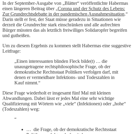
In der September-Ausgabe von „Blätter“ veröffentlichte Habermas
einen längeren Beitrag über
„Corona und der Schutz des Lebens:
Zur Grundrechtsdebatte in der pandemischen Ausnahmesituation
.“
Darin stellt er fest, der Staat müsse geradezu in Situationen wie
derzeit die Grundrechte stark einschränken und alle aufrechten
Bürger müssten das als letztlich freiwilliges Solidaropfer begreifen
und gutheißen.
Um zu diesem Ergebnis zu kommen stellt Habermas eine suggestive
Leitfrage:
„Einen interessanten blinden Fleck bilde(t) … die
unausgetragene rechtsphilosophische Frage, ob der
demokratische Rechtsstaat Politiken verfolgen darf, mit
denen er vermeidbare Infektions- und Todeszahlen in
Kauf nimmt.“
Diese Frage wiederholt er insgesamt fünf Mal mit kleinen
Abwandlungen. Dabei lässt er jedes Mal eine sehr wichtige
Qualifizierung mit Wörtern wie „viele“ (Infektionen) oder „hohe“
(Todeszahlen) weg:
“
… die Frage, ob der demokratische Rechtsstaat