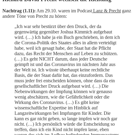
Nachtrag (1.11):
Am 29.10. waren im Podcast
Lanz & Precht
ganz
andere Töne von Precht zu hören:
„Ich war sehr bestürzt über den Druck, der da
gegenwärtig gegenüber Joshua Kimmich aufgebaut
wird. (…) Ich habe ja ein Buch geschrieben, in dem ich
die Corona-Politik des Staates alles in allem verteidigt
habe, weil ich gesagt habe, der Staat hat die Pflicht
dazu, das Recht der Menschen auf Leben zu schützen.
(…) Es geht NICHT darum, dass jeder Deutsche
geimpft ist und das Coronavirus im nächsten Jahr aus
der Welt ist. Ich wüsste überhaupt keine rechtliche
Basis, die der Staat dafür hat, das einzufordern. Das
muss jeder frei entscheiden können, ohne dass da ein
gesellschaftlicher Druck aufgebaut wird. (…) Die
Nebenwirkungen der Impfung können wir genauso
wenig abschätzen, wie die Gefährlichkeit oder die
Wirkung des Coronavirus. (…) Es gibt keine
wissenschaftliche Expertise im Hinblick auf
Langzeitwirkungen bei Impfungen für Kinder. Die
kann es gar nicht geben, so lange impfen wir noch gar
nicht. (…) Ich persönlich würde die Entscheidung so
treffen, dass ich ein Kind nicht impfen lasse, eben
wegen des sich im Aufbau befindenden Immunsystems.