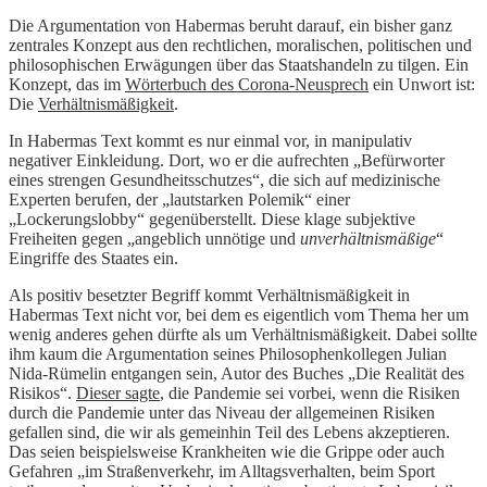
Die Argumentation von Habermas beruht darauf, ein bisher ganz
zentrales Konzept aus den rechtlichen, moralischen, politischen und
philosophischen Erwägungen über das Staatshandeln zu tilgen. Ein
Konzept, das im
Wörterbuch des Corona-Neusprech
ein Unwort ist:
Die
Verhältnismäßigkeit
.
In Habermas Text kommt es nur einmal vor, in manipulativ
negativer Einkleidung. Dort, wo er die aufrechten „Befürworter
eines strengen Gesundheitsschutzes“, die sich auf medizinische
Experten berufen, der „lautstarken Polemik“ einer
„Lockerungslobby“ gegenüberstellt. Diese klage subjektive
Freiheiten gegen „angeblich unnötige und
unverhältnismäßige
“
Eingriffe des Staates ein.
Als positiv besetzter Begriff kommt Verhältnismäßigkeit in
Habermas Text nicht vor, bei dem es eigentlich vom Thema her um
wenig anderes gehen dürfte als um Verhältnismäßigkeit. Dabei sollte
ihm kaum die Argumentation seines Philosophenkollegen Julian
Nida-Rümelin entgangen sein, Autor des Buches „Die Realität des
Risikos“.
Dieser sagte
, die Pandemie sei vorbei, wenn die Risiken
durch die Pandemie unter das Niveau der allgemeinen Risiken
gefallen sind, die wir als gemeinhin Teil des Lebens akzeptieren.
Das seien beispielsweise Krankheiten wie die Grippe oder auch
Gefahren „im Straßenverkehr, im Alltagsverhalten, beim Sport