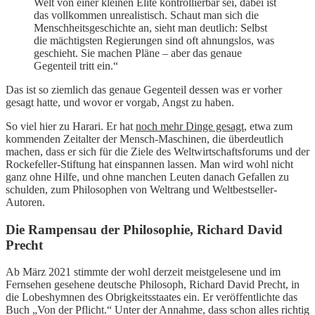
Welt von einer kleinen Elite kontrollierbar sei, dabei ist
das vollkommen unrealistisch. Schaut man sich die
Menschheitsgeschichte an, sieht man deutlich: Selbst
die mächtigsten Regierungen sind oft ahnungslos, was
geschieht. Sie machen Pläne – aber das genaue
Gegenteil tritt ein.“
Das ist so ziemlich das genaue Gegenteil dessen was er vorher
gesagt hatte, und wovor er vorgab, Angst zu haben.
So viel hier zu Harari. Er hat
noch mehr Dinge gesagt
, etwa zum
kommenden Zeitalter der Mensch-Maschinen, die überdeutlich
machen, dass er sich für die Ziele des Weltwirtschaftsforums und der
Rockefeller-Stiftung hat einspannen lassen. Man wird wohl nicht
ganz ohne Hilfe, und ohne manchen Leuten danach Gefallen zu
schulden, zum Philosophen von Weltrang und Weltbestseller-
Autoren.
Die Rampensau der Philosophie, Richard David
Precht
Ab März 2021 stimmte der wohl derzeit meistgelesene und im
Fernsehen gesehene deutsche Philosoph, Richard David Precht, in
die Lobeshymnen des Obrigkeitsstaates ein. Er veröffentlichte das
Buch „Von der Pflicht.“ Unter der Annahme, dass schon alles richtig