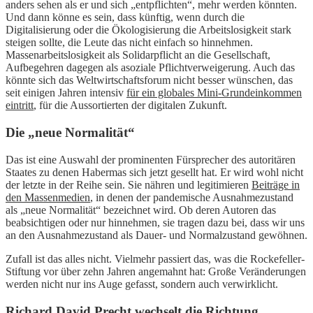
anders sehen als er und sich „entpflichten“, mehr werden könnten.
Und dann könne es sein, dass künftig, wenn durch die
Digitalisierung oder die Ökologisierung die Arbeitslosigkeit stark
steigen sollte, die Leute das nicht einfach so hinnehmen.
Massenarbeitslosigkeit als Solidarpflicht an die Gesellschaft,
Aufbegehren dagegen als asoziale Pflichtverweigerung. Auch das
könnte sich das Weltwirtschaftsforum nicht besser wünschen, das
seit einigen Jahren intensiv
für ein globales Mini-Grundeinkommen
eintritt
, für die Aussortierten der digitalen Zukunft.
Die „neue Normalität“
Das ist eine Auswahl der prominenten Fürsprecher des autoritären
Staates zu denen Habermas sich jetzt gesellt hat. Er wird wohl nicht
der letzte in der Reihe sein. Sie nähren und legitimieren
Beiträge in
den Massenmedien
, in denen der pandemische Ausnahmezustand
als „neue Normalität“ bezeichnet wird. Ob deren Autoren das
beabsichtigen oder nur hinnehmen, sie tragen dazu bei, dass wir uns
an den Ausnahmezustand als Dauer- und Normalzustand gewöhnen.
Zufall ist das alles nicht. Vielmehr passiert das, was die Rockefeller-
Stiftung vor über zehn Jahren angemahnt hat: Große Veränderungen
werden nicht nur ins Auge gefasst, sondern auch verwirklicht.
Richard David Precht wechselt die Richtung