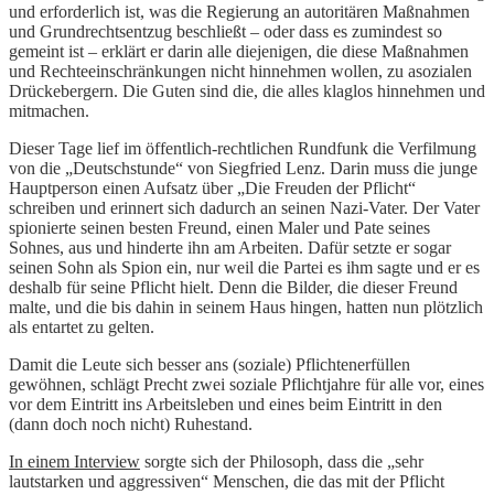
und erforderlich ist, was die Regierung an autoritären Maßnahmen
und Grundrechtsentzug beschließt – oder dass es zumindest so
gemeint ist – erklärt er darin alle diejenigen, die diese Maßnahmen
und Rechteeinschränkungen nicht hinnehmen wollen, zu asozialen
Drückebergern. Die Guten sind die, die alles klaglos hinnehmen und
mitmachen.
Dieser Tage lief im öffentlich-rechtlichen Rundfunk die Verfilmung
von die „Deutschstunde“ von Siegfried Lenz. Darin muss die junge
Hauptperson einen Aufsatz über „Die Freuden der Pflicht“
schreiben und erinnert sich dadurch an seinen Nazi-Vater. Der Vater
spionierte seinen besten Freund, einen Maler und Pate seines
Sohnes, aus und hinderte ihn am Arbeiten. Dafür setzte er sogar
seinen Sohn als Spion ein, nur weil die Partei es ihm sagte und er es
deshalb für seine Pflicht hielt. Denn die Bilder, die dieser Freund
malte, und die bis dahin in seinem Haus hingen, hatten nun plötzlich
als entartet zu gelten.
Damit die Leute sich besser ans (soziale) Pflichtenerfüllen
gewöhnen, schlägt Precht zwei soziale Pflichtjahre für alle vor, eines
vor dem Eintritt ins Arbeitsleben und eines beim Eintritt in den
(dann doch noch nicht) Ruhestand.
In einem Interview
sorgte sich der Philosoph, dass die „sehr
lautstarken und aggressiven“ Menschen, die das mit der Pflicht