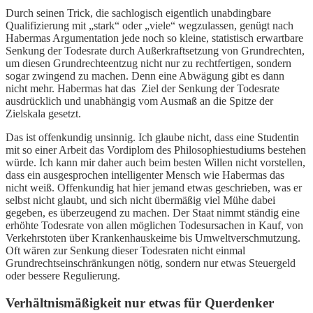
Durch seinen Trick, die sachlogisch eigentlich unabdingbare
Qualifizierung mit „stark“ oder „viele“ wegzulassen, genügt nach
Habermas Argumentation jede noch so kleine, statistisch erwartbare
Senkung der Todesrate durch Außerkraftsetzung von Grundrechten,
um diesen Grundrechteentzug nicht nur zu rechtfertigen, sondern
sogar zwingend zu machen. Denn eine Abwägung gibt es dann
nicht mehr. Habermas hat das Ziel der Senkung der Todesrate
ausdrücklich und unabhängig vom Ausmaß an die Spitze der
Zielskala gesetzt.
Das ist offenkundig unsinnig. Ich glaube nicht, dass eine Studentin
mit so einer Arbeit das Vordiplom des Philosophiestudiums bestehen
würde. Ich kann mir daher auch beim besten Willen nicht vorstellen,
dass ein ausgesprochen intelligenter Mensch wie Habermas das
nicht weiß. Offenkundig hat hier jemand etwas geschrieben, was er
selbst nicht glaubt, und sich nicht übermäßig viel Mühe dabei
gegeben, es überzeugend zu machen. Der Staat nimmt ständig eine
erhöhte Todesrate von allen möglichen Todesursachen in Kauf, von
Verkehrstoten über Krankenhauskeime bis Umweltverschmutzung.
Oft wären zur Senkung dieser Todesraten nicht einmal
Grundrechtseinschränkungen nötig, sondern nur etwas Steuergeld
oder bessere Regulierung.
Verhältnismäßigkeit nur etwas für Querdenker