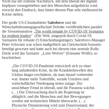
Nicht nur der extreme Nachdruck, mit dem überall der digitale
Impfpass vorangetrieben und den Menschen aufgedrückt wird,
erweckt den Eindruck, dass hinter diesem Plan sehr einflussreiche
Kreise stehen.
Der große US-Cloudanbieter
Salesforce
und die
Wirtschaftsberatungsgesellschaft Deloitte veröffentlichten parallel
die Szenarioanalyse „
The world remade by COVID-19: Scenarios
for resilient leaders
“ (Die Welt, umgepolt durch Covid-19:
Szenarien für robuste (!) Entscheidungsträger). Salesforce-Manager
Peter Schwartz war schon maßgeblich am Gleichschritt-Szenario
beteiligt gewesen und hatte auch bei diesem eine zentrale Rolle.
Darin wird das Szenario „Lone Wolves“ (Einsame Wölfe), so
beschrieben:
„Die COVID-19-Pandemie entwickelt sich zu einer
lang anhaltenden Krise, da die Krankheitswellen den
Globus länger erschüttern, als man darauf vorbereitet
war. Immer mehr Todesfälle, soziale Unruhen und
wirtschaftlicher Niedergang treten zutage. Der
unsichtbare Feind ist überall, und die Paranoia wächst.
(…) Die Überwachung durch die Regierung ist
alltäglich, und die Menschen und ihre Bewegungen
werden mit technischen Mitteln überwacht. (…)
Physische Distanzierung wird zum Dauerzustand, der