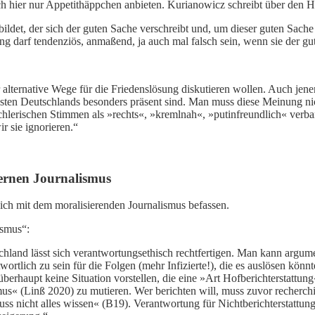
 ich hier nur Appetithäppchen anbieten. Kurianowicz schreibt über den 
bildet, der sich der guten Sache verschreibt und, um dieser guten Sach
 darf tendenziös, anmaßend, ja auch mal falsch sein, wenn sie der gute
 alternative Wege für die Friedenslösung diskutieren wollen. Auch jen
Osten Deutschlands besonders präsent sind. Man muss diese Meinung nicht
eichlerischen Stimmen als »rechts«, »kremlnah«, »putinfreundlich« verb
r sie ignorieren.“
ernen Journalismus
sich mit dem moralisierenden Journalismus befassen.
ismus“:
hland lässt sich verantwortungsethisch rechtfertigen. Man kann argumen
ortlich zu sein für die Folgen (mehr Infizierte!), die es auslösen kön
überhaupt keine Situation vorstellen, die eine »Art Hofberichterstattung
smus« (Linß 2020) zu mutieren. Wer berichten will, muss zuvor recherchi
s nicht alles wissen« (B19). Verantwortung für Nichtberichterstattun