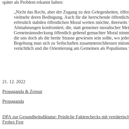
später als Problem erkannt haben:
„Nicht das Recht, aber der Zugang zu den Gelegenheiten, öffentl
vielmehr deren Bedingung. Auch für die herrschende öffentlich
erfreulich stabilen öffentlichen Moral werten möchte, ihrerseit
Abmahnungen konfrontiert, die, statt gemeiner moralischer Mei
Gemeinsinnsdeckung öffentlich geltend gemachter Moral nimmt 
die uns doch als die breite Strasse gewiesen sein sollte, wo 
Begehung man sich zu Seilschaften zusammenschliessen müsste
verächtlich und die Orientierung am Gemeinen als Populismus ve
21. 12. 2022
Propaganda & Zensur
Propaganda
Beitrags-
DPA zur Gesundheitsdiktatur: Peinliche Faktenchecks mit verräteris
Frohes Fest
Navigation