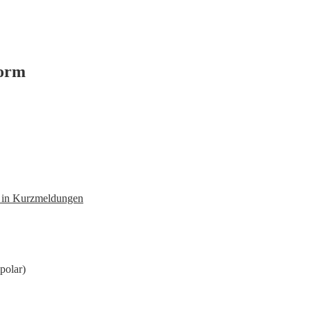
form
n in Kurzmeldungen
polar)