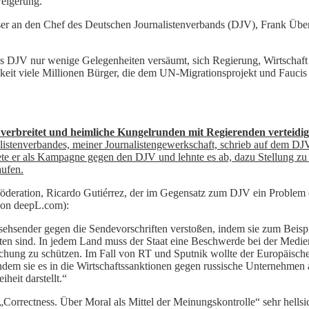
weigerung.“
eiser an den Chef des Deutschen Journalistenverbands (DJV), Frank Übe
s DJV nur wenige Gelegenheiten versäumt, sich Regierung, Wirtschaft
igkeit viele Millionen Bürger, die dem UN-Migrationsprojekt und Fauci
erbreitet und heimliche Kungelrunden mit Regierenden verteidigt,
listenverbandes, meiner Journalistengewerkschaft, schrieb auf dem DJ
e er als Kampagne gegen den DJV und lehnte es ab, dazu Stellung zu n
aufen.
föderation, Ricardo Gutiérrez, der im Gegensatz zum DJV ein Proble
 von deepL.com):
sehsender gegen die Sendevorschriften verstoßen, indem sie zum Beispi
isten sind. In jedem Land muss der Staat eine Beschwerde bei der Medie
ischung zu schützen. Im Fall von RT und Sputnik wollte der Europäische
 indem sie es in die Wirtschaftssanktionen gegen russische Unternehm
heit darstellt.“
rrectness. Über Moral als Mittel der Meinungskontrolle“ sehr hellsich