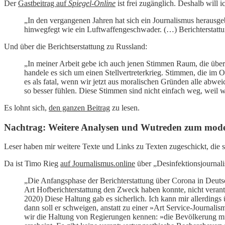
Der
Gastbeitrag auf
Spiegel-Online
ist frei zugänglich. Deshalb will
„In den vergangenen Jahren hat sich ein Journalismus herausge
hinwegfegt wie ein Luftwaffengeschwader. (…) Berichterstattung
Und über die Berichtserstattung zu Russland:
„In meiner Arbeit gebe ich auch jenen Stimmen Raum, die über
handele es sich um einen Stellvertreterkrieg. Stimmen, die im 
es als fatal, wenn wir jetzt aus moralischen Gründen alle abw
so besser fühlen. Diese Stimmen sind nicht einfach weg, weil wi
Es lohnt sich,
den ganzen Beitrag
zu lesen.
Nachtrag: Weitere Analysen und Wutreden zum mod
Leser haben mir weitere Texte und Links zu Texten zugeschickt, die 
Da ist Timo Rieg
auf Journalismus.online
über „Desinfektionsjournal
„Die Anfangsphase der Berichterstattung über Corona in Deutsc
Art Hofberichterstattung den Zweck haben konnte, nicht verantw
2020) Diese Haltung gab es sicherlich. Ich kann mir allerdings 
dann soll er schweigen, anstatt zu einer »Art Service-Journali
wir die Haltung von Regierungen kennen: »die Bevölkerung mus