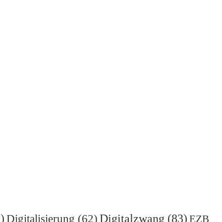
)
Digitalzwang
(83)
Digitalisierung
(62)
EZB