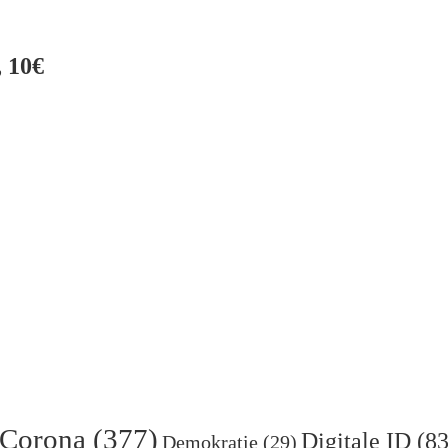
 10€
Corona
(377)
Digitale ID
(83
Demokratie
(29)