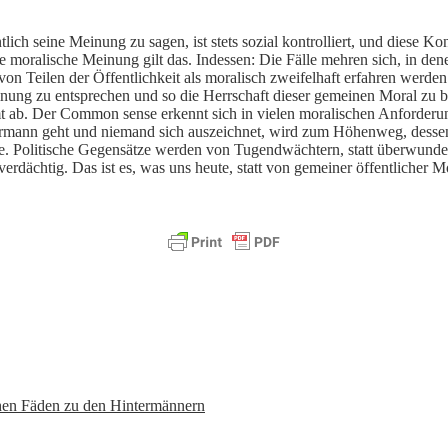
ich seine Meinung zu sagen, ist stets sozial kontrolliert, und diese Kon
e moralische Meinung gilt das. Indessen: Die Fälle mehren sich, in d
s von Teilen der Öffentlichkeit als moralisch zweifelhaft erfahren werd
nung zu entsprechen und so die Herrschaft dieser gemeinen Moral zu be
ab. Der Common sense erkennt sich in vielen moralischen Anforderungen
jedermann geht und niemand sich auszeichnet, wird zum Höhenweg, dess
. Politische Gegensätze werden von Tugendwächtern, statt überwunden,
rdächtig. Das ist es, was uns heute, statt von gemeiner öffentlicher M
chen Fäden zu den Hintermännern