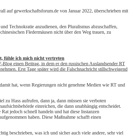
rall auf gewerkschaftsforum.de von Januar 2022, überschrieben mit
 und Technokratie anzudienen, den Pluralismus abzuschaffen,
s chinesischen Fledermäusen nicht über den Weg trauen, zu
 fühle ich mich nicht vertreten
V-Blog einen Beitrag, in dem er den russischen Auslandsender RT
ehmen. Erst Tage später wird die Falschnachricht stillschweigend
m damit hat, wenn Regierungen nicht genehme Medien wie RT und
el zu Hass aufrufen, dann ja, dann müssen sie verboten
naufsichtsbehörde einreichen, die dann unabhängig entscheidet.
 Rat jedoch schnell handeln und hat diese Instanzen
en aufgenommen haben. Diese Maßnahme schafft einen
tig beschrieben, was ich und sicher auch viele andere, sehr viel