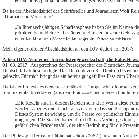
erscheint. Es gibt keine verantwortungsethische Recherchever
Da ist der
Abschiedsbrief
des Schriftsteller und Journalisten Wolf R
„Dramatische Verrottung“:
„In Ihrer sechsjährigen Schaffensphase haben Sie im Namen de
primitive Feindbilder zu bestärken und mit zelotischer Gehäss
einer kackbraunen Masse fackeltragender Nazis zu erklären.“
Mein eigener offener Abschiedsbrief an den DJV datiert von 2017:
Adieu DJV: Von einer Journalistengewerkschaft, die Fake-News v
01. 03. 2017 | Ausgerechnet der Pressesprecher des Deutschen Journa
Deutsch falsch beschuldigte. Das Dementi von RT Deutsch bezeichnet
gelöscht. Für mich bringt das ein bereits gut gefülltes Fass zum Überl
Da ist der
Protest des Generalsekretärs
der Europäischen Journalisten
Sputnik einfach verbieten (aus dem Französischen übersetzt mithilfe
„Die Regeln sind in diesem Bereich sehr klar: Wenn diese Fern
werden. Aber es reicht nicht aus zu sagen, dass sie Propagand
Dieses System ist wichtig, um die Presse vor politischer Einm
umgangen: Die Staaten haben direkt für das Verbot gestimmt,
gefährlichen Präzedenzfall, der eine Bedrohung für die Pressefrei
Der Philosoph Hermann Lübbe hat schon 2006 (!) in seinem Aufsatz „Co