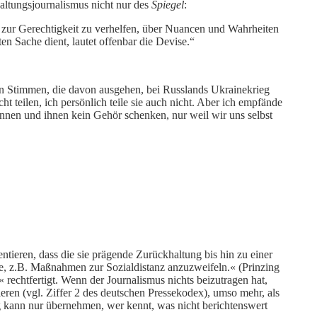
Haltungsjournalismus nicht nur des
Spiegel
:
e zur Gerechtigkeit zu verhelfen, über Nuancen und Wahrheiten
n Sache dient, lautet offenbar die Devise.“
en Stimmen, die davon ausgehen, bei Russlands Ukrainekrieg
 teilen, ich persönlich teile sie auch nicht. Aber ich empfände
annen und ihnen kein Gehör schenken, nur weil wir uns selbst
tieren, dass die sie prägende Zurückhaltung bis hin zu einer
nte, z.B. Maßnahmen zur Sozialdistanz anzuzweifeln.« (Prinzing
« rechtfertigt. Wenn der Journalismus nichts beizutragen hat,
eren (vgl. Ziffer 2 des deutschen Pressekodex), umso mehr, als
g kann nur übernehmen, wer kennt, was nicht berichtenswert