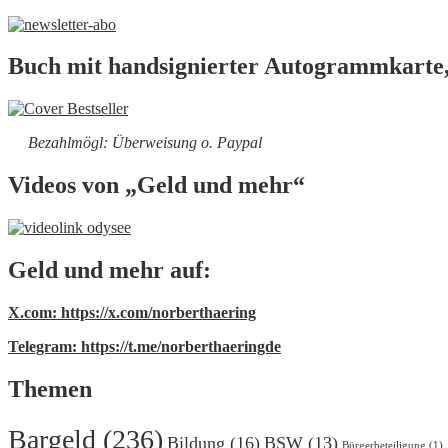
Buch mit handsignierter Autogrammkarte,
Bezahlmögl: Überweisung o. Paypal
Videos von „Geld und mehr“
Geld und mehr auf:
X.com: https://x.com/norberthaering
Telegram: https://t.me/norberthaeringde
Themen
Bargeld
(236)
Bildung
(16)
BSW
(13)
Bürgerbeteiligung
(1)