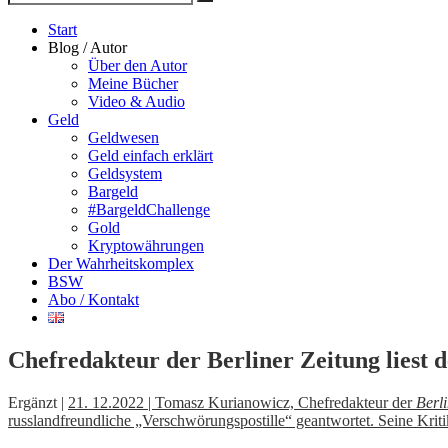
Suche
nach
Start
Blog / Autor
Über den Autor
Meine Bücher
Video & Audio
Geld
Geldwesen
Geld einfach erklärt
Geldsystem
Bargeld
#BargeldChallenge
Gold
Kryptowährungen
Der Wahrheitskomplex
BSW
Abo / Kontakt
Chefredakteur der Berliner Zeitung liest 
Ergänzt |
21. 12.2022 | Tomasz Kurianowicz, Chefredakteur der
Berl
russlandfreundliche „Verschwörungspostille“ geantwortet. Seine Kritik