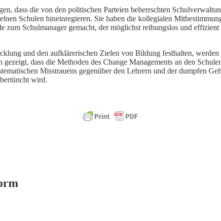
en, dass die von den politischen Parteien beherrschten Schulverwaltun
nzelnen Schulen hineinregieren. Sie haben die kollegialen Mitbestimmung
de zum Schulmanager gemacht, der möglichst reibungslos und effizient
cklung und den aufklärerischen Zielen von Bildung festhalten, werden
en gezeigt, dass die Methoden des Change Managements an den Schulen
stematischen Misstrauens gegenüber den Lehrern und der dumpfen Geho
bertüncht wird.
form