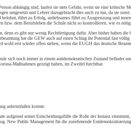
erson abhängig sind, laufen sie stets Gefahr, wenn sie eine kritische 
en umgesetzt und Lehrer dazugebracht dies auch zu tun, da sie sonst
belohnt, führt zu Erfolg, unliebsames führt zu Ausgrenzung und inner
zw. dem Berufsleben die Schule nicht so kontrollieren, wie es nötig
en, denn es gibt nur wenig Rechtfertigung dafür. Aber bisher haben d
beamtung hat die GEW auch auf einen Schlag ihr Potential fast völlig 
rd wohl erst wieder offen stehen, wenn die EUGH das deutsche Beamten
Schule sich noch immer in einem antidemokratischen Zustand befindet 
e Corona-Maßnahmen gezeigt haben, im Zweifel furchtbar.
ung anheimfallen konnte.
eute aufgrund seiner Entscheidungsfülle die Rolle der Instanz einnimmt,
sog. New Public Management für die zunehmende Entdemokratisierung