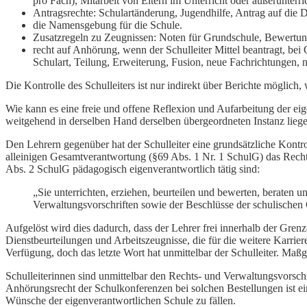
pro Fach), Mitarbeit von Eltern im Unterricht oder außerunterr
Antragsrechte: Schulartänderung, Jugendhilfe, Antrag auf die 
die Namensgebung für die Schule.
Zusatzregeln zu Zeugnissen: Noten für Grundschule, Bewertung
recht auf Anhörung, wenn der Schulleiter Mittel beantragt, be
Schulart, Teilung, Erweiterung, Fusion, neue Fachrichtunge
Die Kontrolle des Schulleiters ist nur indirekt über Berichte möglich, 
Wie kann es eine freie und offene Reflexion und Aufarbeitung der e
weitgehend in derselben Hand derselben übergeordneten Instanz liege
Den Lehrern gegenüber hat der Schulleiter eine grundsätzliche Kontro
alleinigen Gesamtverantwortung (§69 Abs. 1 Nr. 1 SchulG) das Recht
Abs. 2 SchulG pädagogisch eigenverantwortlich tätig sind:
„Sie unterrichten, erziehen, beurteilen und bewerten, beraten
Verwaltungsvorschriften sowie der Beschlüsse der schulischen
Aufgelöst wird dies dadurch, dass der Lehrer frei innerhalb der Grenz
Dienstbeurteilungen und Arbeitszeugnisse, die für die weitere Karrie
Verfügung, doch das letzte Wort hat unmittelbar der Schulleiter. Maßge
Schulleiterinnen sind unmittelbar den Rechts- und Verwaltungsvorsc
Anhörungsrecht der Schulkonferenzen bei solchen Bestellungen ist ei
Wünsche der eigenverantwortlichen Schule zu fällen.