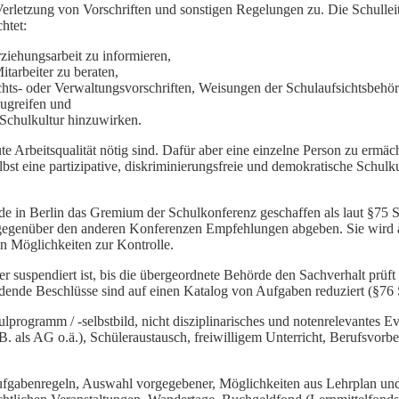
 Verletzung von Vorschriften und sonstigen Regelungen zu. Die Schullei
htet:
ziehungsarbeit zu informieren,
tarbeiter zu beraten,
echts- oder Verwaltungsvorschriften, Weisungen der Schulaufsichtsbeh
zugreifen und
e Schulkultur hinzuwirken.
gute Arbeitsqualität nötig sind. Dafür aber eine einzelne Person zu erm
elbst eine partizipative, diskriminierungsfreie und demokratische Schul
urde in Berlin das Gremium der Schulkonferenz geschaffen als laut §75
nn gegenüber den anderen Konferenzen Empfehlungen abgeben. Sie wird 
n Möglichkeiten zur Kontrolle.
ler suspendiert ist, bis die übergeordnete Behörde den Sachverhalt prüf
Bindende Beschlüsse sind auf einen Katalog von Aufgaben reduziert (§76
lprogramm / -selbstbild, nicht disziplinarisches und notenrelevantes 
. als AG o.ä.), Schüleraustausch, freiwilligem Unterricht, Berufsvorbe
aufgabenregeln, Auswahl vorgegebener, Möglichkeiten aus Lehrplan und