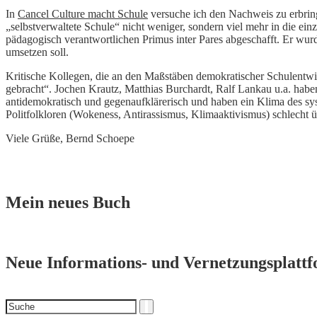
In
Cancel Culture macht Schule
versuche ich den Nachweis zu erbring
„selbstverwaltete Schule“ nicht weniger, sondern viel mehr in die ei
pädagogisch verantwortlichen Primus inter Pares abgeschafft. Er wur
umsetzen soll.
Kritische Kollegen, die an den Maßstäben demokratischer Schulentwi
gebracht“. Jochen Krautz, Matthias Burchardt, Ralf Lankau u.a. hab
antidemokratisch und gegenaufklärerisch und haben ein Klima des sy
Politfolkloren (Wokeness, Antirassismus, Klimaaktivismus) schlecht ü
Viele Grüße, Bernd Schoepe
Mein neues Buch
Neue Informations- und Vernetzungsplatt
Suchen
Suche