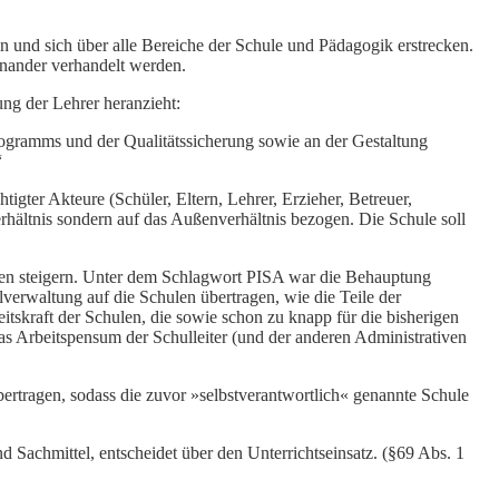
in und sich über alle Bereiche der Schule und Pädagogik erstrecken.
nander verhandelt werden.
ng der Lehrer heranzieht:
rogramms und der Qualitätssicherung sowie an der Gestaltung
“
tigter Akteure (Schüler, Eltern, Lehrer, Erzieher, Betreuer,
hältnis sondern auf das Außenverhältnis bezogen. Die Schule soll
len steigern. Unter dem Schlagwort PISA war die Behauptung
verwaltung auf die Schulen übertragen, wie die Teile der
skraft der Schulen, die sowie schon zu knapp für die bisherigen
as Arbeitspensum der Schulleiter (und der anderen Administrativen
bertragen, sodass die zuvor »selbstverantwortlich« genannte Schule
 Sachmittel, entscheidet über den Unterrichtseinsatz. (§69 Abs. 1