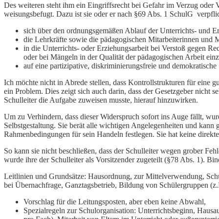
Des weiteren steht ihm ein Eingriffsrecht bei Gefahr im Verzug oder
weisungsbefugt. Dazu ist sie oder er nach §69 Abs. 1 SchulG verpflic
sich über den ordnungsgemäßen Ablauf der Unterrichts- und Er
die Lehrkräfte sowie die pädagogischen Mitarbeiterinnen und Mi
in die Unterrichts- oder Erziehungsarbeit bei Verstoß gegen R
oder bei Mängeln in der Qualität der pädagogischen Arbeit ein
auf eine partizipative, diskriminierungsfreie und demokratisch
Ich möchte nicht in Abrede stellen, dass Kontrollstrukturen für eine 
ein Problem. Dies zeigt sich auch darin, dass der Gesetzgeber nicht s
Schulleiter die Aufgabe zuweisen musste, hierauf hinzuwirken.
Um zu Verhindern, dass dieser Widerspruch sofort ins Auge fällt, w
Selbstgestaltung. Sie berät alle wichtigen Angelegenheiten und ka
Rahmenbedingungen für sein Handeln festlegen. Sie hat keine direkte
So kann sie nicht beschließen, dass der Schulleiter wegen grober Feh
wurde ihre der Schulleiter als Vorsitzender zugeteilt (§78 Abs. 1). 
Leitlinien und Grundsätze: Hausordnung, zur Mittelverwendung, Schu
bei Übernachfrage, Ganztagsbetrieb, Bildung von Schülergruppen (z.B
Vorschlag für die Leitungsposten, aber eben keine Abwahl,
Spezialregeln zur Schulorganisation: Unterrichtsbeginn, Haus