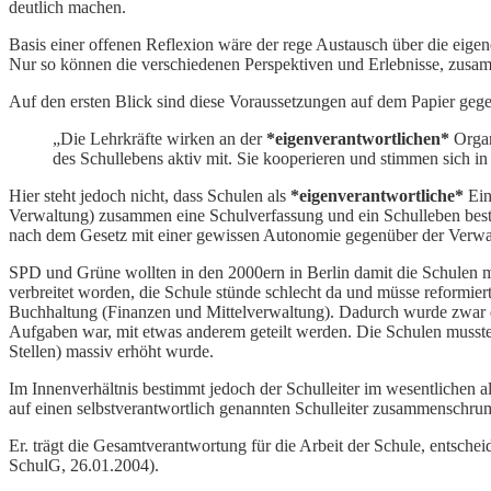
deutlich machen.
Basis einer offenen Reflexion wäre der rege Austausch über die eigene
Nur so können die verschiedenen Perspektiven und Erlebnisse, zus
Auf den ersten Blick sind diese Voraussetzungen auf dem Papier geg
„Die Lehrkräfte wirken an der
*
eigenverantwortlichen
*
Organ
des Schullebens aktiv mit. Sie kooperieren und stimmen sich in
Hier steht jedoch nicht, dass Schulen als
*
eigenverantwortliche
*
Einh
Verwaltung) zusammen eine Schulverfassung und ein Schulleben besti
nach dem Gesetz mit einer gewissen Autonomie gegenüber der Verwal
SPD und Grüne wollten in den 2000ern in Berlin damit die Schulen 
verbreitet worden, die Schule stünde schlecht da und müsse reformie
Buchhaltung (Finanzen und Mittelverwaltung). Dadurch wurde zwar di
Aufgaben war, mit etwas anderem geteilt werden. Die Schulen mussten
Stellen) massiv erhöht wurde.
Im Innenverhältnis bestimmt jedoch der Schulleiter im wesentlichen a
auf einen selbstverantwortlich genannten Schulleiter zusammenschrum
Er. trägt die Gesamtverantwortung für die Arbeit der Schule, entsche
SchulG, 26.01.2004).