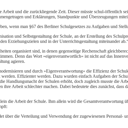
 Arbeit und die zurückliegende Zeit. Dieser müsste schul-öffentlich se
ammengetragen und Erklärungen, Standpunkte und Überzeugungen mitei
eben, wenn man §67 des Berliner Schulgesetzes zu Aufgaben und Stellu
isation und Selbstgestaltung der Schule, an der Erstellung des Schulp
 den Erziehungszielen und in der Unterrichtsgestaltung miteinander ab.
eiten organisiert sind, in denen gegenseitige Rechenschaft gleichberech
mmen. Denn das Wort »eigenverantwortlich« ist nicht auf das Innenver
tung agieren.
modernisieren und durch »Eigenverantwortung« die Effizienz der Schu
rt werden. Effizienter werden. Dazu wurden einfach Aufgaben der Schul
e Handlungsmacht der Schulen erhöht, doch zugleich musste die Arbeit
 ihre Arbeit schlechter machen. Dabei bedeutete dies zunächst, dass d
llein die Arbeit der Schule. Ihm allein wird die Gesamtverantwortung ü
pft:
idet über die Verteilung und Verwendung der zugewiesenen Personal- und