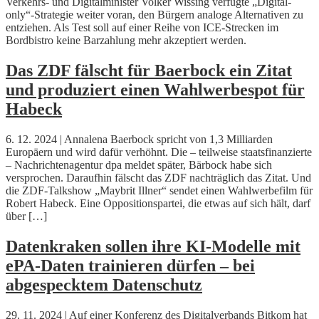
Verkehrs- und Digitalminister Volker Wissing verfügte „Digital-
only“-Strategie weiter voran, den Bürgern analoge Alternativen zu
entziehen. Als Test soll auf einer Reihe von ICE-Strecken im
Bordbistro keine Barzahlung mehr akzeptiert werden.
Das ZDF fälscht für Baerbock ein Zitat
und produziert einen Wahlwerbespot für
Habeck
6. 12. 2024 | Annalena Baerbock spricht von 1,3 Milliarden
Europäern und wird dafür verhöhnt. Die – teilweise staatsfinanzierte
– Nachrichtenagentur dpa meldet später, Bärbock habe sich
versprochen. Daraufhin fälscht das ZDF nachträglich das Zitat. Und
die ZDF-Talkshow „Maybrit Illner“ sendet einen Wahlwerbefilm für
Robert Habeck. Eine Oppositionspartei, die etwas auf sich hält, darf
über […]
Datenkraken sollen ihre KI-Modelle mit
ePA-Daten trainieren dürfen – bei
abgespecktem Datenschutz
29. 11. 2024 | Auf einer Konferenz des Digitalverbands Bitkom hat