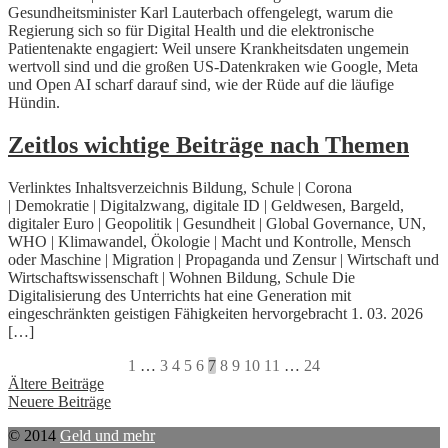
Gesundheitsminister Karl Lauterbach offengelegt, warum die
Regierung sich so für Digital Health und die elektronische
Patientenakte engagiert: Weil unsere Krankheitsdaten ungemein
wertvoll sind und die großen US-Datenkraken wie Google, Meta
und Open AI scharf darauf sind, wie der Rüde auf die läufige
Hündin.
Zeitlos wichtige Beiträge nach Themen
Verlinktes Inhaltsverzeichnis Bildung, Schule | Corona
| Demokratie | Digitalzwang, digitale ID | Geldwesen, Bargeld,
digitaler Euro | Geopolitik | Gesundheit | Global Governance, UN,
WHO | Klimawandel, Ökologie | Macht und Kontrolle, Mensch
oder Maschine | Migration | Propaganda und Zensur | Wirtschaft und
Wirtschaftswissenschaft | Wohnen Bildung, Schule Die
Digitalisierung des Unterrichts hat eine Generation mit
eingeschränkten geistigen Fähigkeiten hervorgebracht 1. 03. 2026
[…]
1
…
3
4
5
6
7
8
9
10
11
…
24
Beitragsnavigation
Ältere Beiträge
Neuere Beiträge
© 2014
Geld und mehr