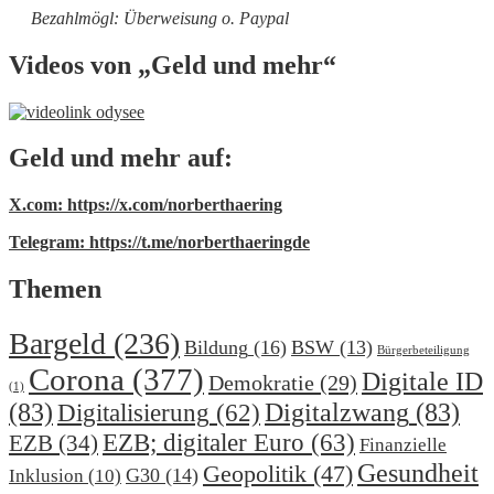
Bezahlmögl: Überweisung o. Paypal
Videos von „Geld und mehr“
Geld und mehr auf:
X.com: https://x.com/norberthaering
Telegram: https://t.me/norberthaeringde
Themen
Bargeld
(236)
Bildung
(16)
BSW
(13)
Bürgerbeteiligung
Corona
(377)
Digitale ID
Demokratie
(29)
(1)
(83)
Digitalzwang
(83)
Digitalisierung
(62)
EZB; digitaler Euro
(63)
EZB
(34)
Finanzielle
Gesundheit
Geopolitik
(47)
G30
(14)
Inklusion
(10)