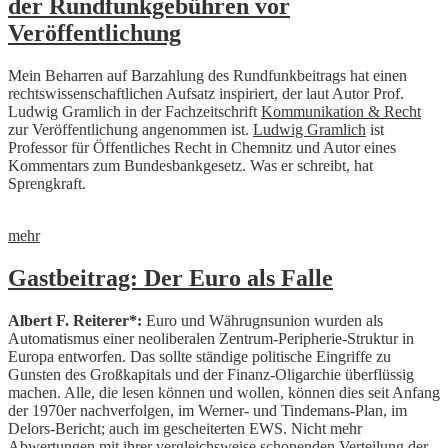
der Rundfunkgebühren vor
Veröffentlichung
Mein Beharren auf Barzahlung des Rundfunkbeitrags hat einen
rechtswissenschaftlichen Aufsatz inspiriert, der laut Autor Prof.
Ludwig Gramlich in der Fachzeitschrift
Kommunikation & Recht
zur Veröffentlichung angenommen ist.
Ludwig Gramlich
ist
Professor für Öffentliches Recht in Chemnitz und Autor eines
Kommentars zum Bundesbankgesetz. Was er schreibt, hat
Sprengkraft.
mehr
Gastbeitrag: Der Euro als Falle
Albert F. Reiterer*:
Euro und Währugnsunion wurden als
Automatismus einer neoliberalen Zentrum-Peripherie-Struktur in
Europa entworfen. Das sollte ständige politische Eingriffe zu
Gunsten des Großkapitals und der Finanz-Oligarchie überflüssig
machen. Alle, die lesen können und wollen, können dies seit Anfang
der 1970er nachverfolgen, im Werner- und Tindemans-Plan, im
Delors-Bericht; auch im gescheiterten EWS.
Nicht mehr
Abwertungen mit ihrer vergleichsweise schonen­den Verteilung der