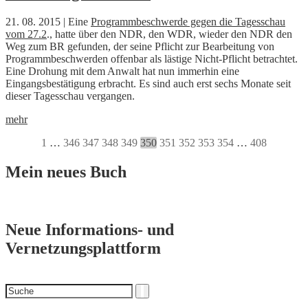
21. 08. 2015 | Eine
Programmbeschwerde gegen die Tagesschau
vom 27.2
., hatte über den NDR, den WDR, wieder den NDR den
Weg zum BR gefunden, der seine Pflicht zur Bearbeitung von
Programmbeschwerden offenbar als lästige Nicht-Pflicht betrachtet.
Eine Drohung mit dem Anwalt hat nun immerhin eine
Eingangsbestätigung erbracht. Es sind auch erst sechs Monate seit
dieser Tagesschau vergangen.
mehr
1
…
346
347
348
349
350
351
352
353
354
…
408
Mein neues Buch
Neue Informations- und
Vernetzungsplattform
Suchen
Suche
nach