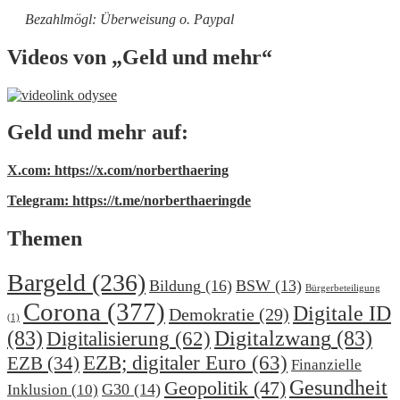
Bezahlmögl: Überweisung o. Paypal
Videos von „Geld und mehr“
Geld und mehr auf:
X.com: https://x.com/norberthaering
Telegram: https://t.me/norberthaeringde
Themen
Bargeld
(236)
Bildung
(16)
BSW
(13)
Bürgerbeteiligung
Corona
(377)
Digitale ID
Demokratie
(29)
(1)
(83)
Digitalzwang
(83)
Digitalisierung
(62)
EZB; digitaler Euro
(63)
EZB
(34)
Finanzielle
Gesundheit
Geopolitik
(47)
G30
(14)
Inklusion
(10)