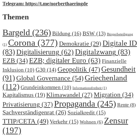
Telegram: https://t.me/norberthaeringde
Themen
Bargeld
(236)
Bildung
(16)
BSW
(13)
Bürgerbeteiligung
Corona
(377)
Digitale ID
Demokratie
(29)
(1)
(83)
Digitalzwang
(83)
Digitalisierung
(62)
EZB; digitaler Euro
(63)
EZB
(34)
Finanzielle
Gesundheit
Geopolitik
(47)
G30
(14)
Inklusion
(10)
(91)
Griechenland
Global Governance
(54)
(112)
Grundeinkommen
(10)
Informationsfreiheit
(1)
Migration
(34)
Klimawandel
(27)
Kapitalismus
(19)
Propaganda
(245)
Privatisierung
(37)
Rente
(8)
Sachverständigenrat
(26)
Sozialkredit
(15)
Zensur
TTIP/CETA
(49)
Verkehr
(15)
Wohnen
(6)
(197)