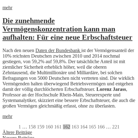
mehr
Die zunehmende
Vermögenskonzentration kann man
aufhalten: Für eine neue Erbschaftsteuer
Nach den neuen
Daten der Bundesbank
ist der Vermögensanteil der
10% reichsten Deutschen zwischen 2010 und 2014 nochmal
gestiegen, von 59,2% auf 59,8%. Der tatsächliche Anteil ist mit
ziemlicher Sicherheit erheblich höher, weil die oberen
Zehntausend, die Multimillionäre und Milliardäre, bei solchen
Befragungen von 5000 Deutschen nicht vertreten sind. Die wirklich
Vermögenden halten überwiegend Betriebsvermögen und entgehen
damit der völlig durchlöcherten Erbschaftsteuer.
Lorenz Jarass
,
Professor an der Hochschule Rhein-Main, Steuerexperte und
Systemanalytiker, skizziert eine bessere Erbschaftsteuer, die auch die
großen Vermögen gleichmäßig erfasst, ohne zu überlasten.
mehr
1
…
158
159
160
161
162
163
164
165
166
…
221
Beitragsnavigation
Ältere Beiträge
Neuere Beiträge