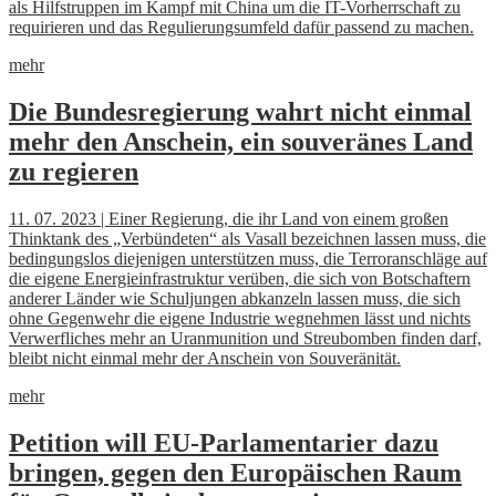
als Hilfstruppen im Kampf mit China um die IT-Vorherrschaft zu
requirieren und das Regulierungsumfeld dafür passend zu machen.
mehr
Die Bundesregierung wahrt nicht einmal
mehr den Anschein, ein souveränes Land
zu regieren
11. 07. 2023 | Einer Regierung, die ihr Land von einem großen
Thinktank des „Verbündeten“ als Vasall bezeichnen lassen muss, die
bedingungslos diejenigen unterstützen muss, die Terroranschläge auf
die eigene Energieinfrastruktur verüben, die sich von Botschaftern
anderer Länder wie Schuljungen abkanzeln lassen muss, die sich
ohne Gegenwehr die eigene Industrie wegnehmen lässt und nichts
Verwerfliches mehr an Uranmunition und Streubomben finden darf,
bleibt nicht einmal mehr der Anschein von Souveränität.
mehr
Petition will EU-Parlamentarier dazu
bringen, gegen den Europäischen Raum