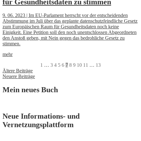
für Gesundheitsdaten zu stimmen
9. 06. 2023 | Im EU-Parlament herrscht vor der entscheidenden
Abstimmung im Juli über das geplante datenschutzfeindliche Gesetz
zum Europäischen Raum für Gesundheitsdaten noch keine
Einigkeit. Eine Petition soll den noch unentschlossen Abgeordneten
den Anstoß geben, mit Nein gegen das bedrohliche Gesetz zu
stimmen.
mehr
1
…
3
4
5
6
7
8
9
10
11
…
13
Beitragsnavigation
Ältere Beiträge
Neuere Beiträge
Mein neues Buch
Neue Informations- und
Vernetzungsplattform