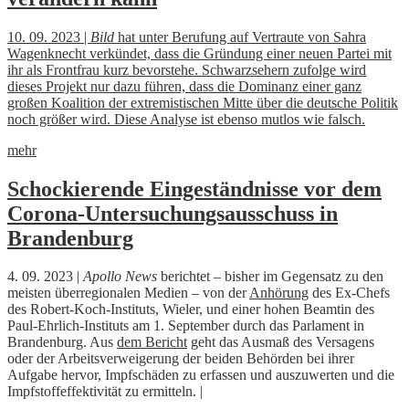
10. 09. 2023 |
Bild
hat unter Berufung auf Vertraute von Sahra
Wagenknecht verkündet, dass die Gründung einer neuen Partei mit
ihr als Frontfrau kurz bevorstehe. Schwarzsehern zufolge wird
dieses Projekt nur dazu führen, dass die Dominanz einer ganz
großen Koalition der extremistischen Mitte über die deutsche Politik
noch größer wird. Diese Analyse ist ebenso mutlos wie falsch.
mehr
Schockierende Eingeständnisse vor dem
Corona-Untersuchungsausschuss in
Brandenburg
4. 09. 2023 |
Apollo News
berichtet – bisher im Gegensatz zu den
meisten überregionalen Medien – von der
Anhörung
des Ex-Chefs
des Robert-Koch-Instituts, Wieler, und einer hohen Beamtin des
Paul-Ehrlich-Instituts am 1. September durch das Parlament in
Brandenburg. Aus
dem Bericht
geht das Ausmaß des Versagens
oder der Arbeitsverweigerung der beiden Behörden bei ihrer
Aufgabe hervor, Impfschäden zu erfassen und auszuwerten und die
Impfstoffeffektivität zu ermitteln. |