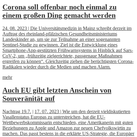
Corona soll offenbar noch einmal zu
einem großen Ding gemacht werden
24. 08. 2023 | Die Universitätsmedizin in Mainz schreibt derzeit im
Auftrag des rheinland-pfälzischen Gesundheitsministeriums
Landeskinder an, um sie zur Teilnahme an einer sogenannten
Sentinel-Studie zu gewinnen. Ziel ist die Entwicklung eines
Smartphone-App-gestützten Frühwarnsystems in Hinblick auf Sars-
CoV-2, um „frühzeitig zielgerichtete, passgenaue Maßnahmen
ergreifen zu können“. Gleichzeitig ziehen die berüchtigsten Corona-
Radikalen wieder durch die Medien und machen Alarm.
mehr
Auch EU gibt letzten Anschein von
Souveränität auf
Nachtrag 19.7.
|
17. 07. 2023 | Wie um den derzeit vieldiskutierten
Vasallenstatus Europas zu unterstreichen, hat die EU-
Wettbewerbskommissarin entschieden, eine Amerikanerin mit guten
Beziehungen zu Apple und Amazon zur neuen Chefvolkswirtin zu
machen. Das passt bestens in die erklärte US-Strategie, die Europäer