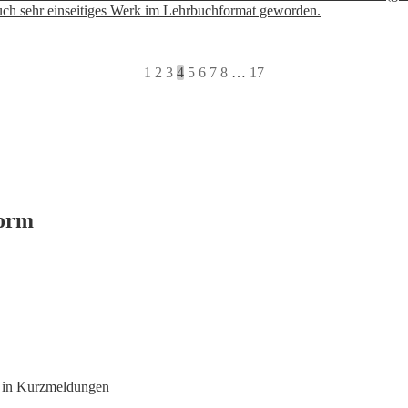
r auch sehr einseitiges Werk im Lehrbuchformat geworden.
1
2
3
4
5
6
7
8
…
17
form
n in Kurzmeldungen