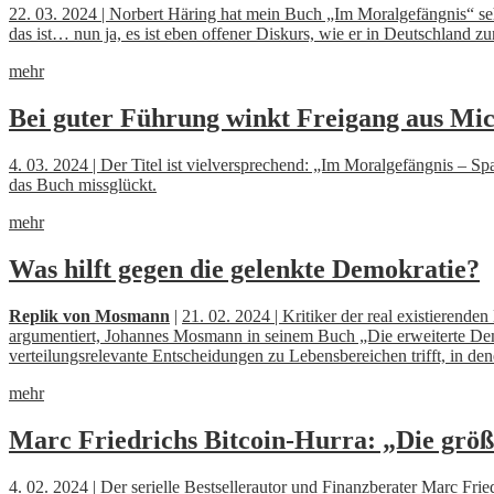
22. 03. 2024 | Norbert Häring hat mein Buch „Im Moralgefängnis“ sehr
das ist… nun ja, es ist eben offener Diskurs, wie er in Deutschland z
mehr
Bei guter Führung winkt Freigang aus Mi
4. 03. 2024 | Der Titel ist vielversprechend: „Im Moralgefängnis – S
das Buch missglückt.
mehr
Was hilft gegen die gelenkte Demokratie?
Replik von Mosmann
|
21. 02. 2024 | Kritiker der real existierend
argumentiert, Johannes Mosmann in seinem Buch „Die erweiterte Demo
verteilungsrelevante Entscheidungen zu Lebensbereichen trifft, in de
mehr
Marc Friedrichs Bitcoin-Hurra: „Die größt
4. 02. 2024 | Der serielle Bestsellerautor und Finanzberater Marc Fr