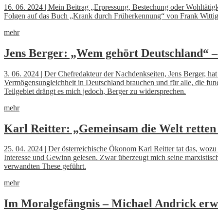
16. 06. 2024 | Mein Beitrag „Erpressung, Bestechung oder Wohltätigk
Folgen auf das Buch „Krank durch Früherkennung“ von Frank Wittig h
mehr
Jens Berger: „Wem gehört Deutschland“ –
3. 06. 2024 | Der Chefredakteur der Nachdenkseiten, Jens Berger, hat 
Vermögensungleichheit in Deutschland brauchen und für alle, die fun
Teilgebiet drängt es mich jedoch, Berger zu widersprechen.
mehr
Karl Reitter: „Gemeinsam die Welt rett
25. 04. 2024 | Der österreichische Ökonom Karl Reitter tat das, wozu 
Interesse und Gewinn gelesen. Zwar überzeugt mich seine marxistisch 
verwandten These geführt.
mehr
Im Moralgefängnis – Michael Andrick erw