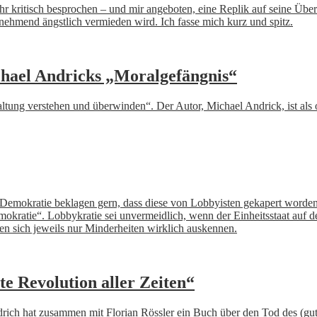
 kritisch besprochen – und mir angeboten, eine Replik auf seine Überl
unehmend ängstlich vermieden wird. Ich fasse mich kurz und spitz.
chael Andricks „Moralgefängnis“
paltung verstehen und überwinden“. Der Autor, Michael Andrick, ist als
en Demokratie beklagen gern, dass diese von Lobbyisten gekapert worden
kratie“. Lobbykratie sei unvermeidlich, wenn der Einheitsstaat auf 
nen sich jeweils nur Minderheiten wirklich auskennen.
e Revolution aller Zeiten“
iedrich hat zusammen mit Florian Rössler ein Buch über den Tod des (g