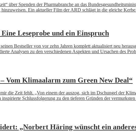
eit“ über Spenden der Pharmabranche an das Bundesgesundheitsminister
inzuweisen. Ein aktueller Film der ARD schlägt in die gleiche Kerbe
 Eine Leseprobe und ein Einspruch
seinen Bestseller von vor zehn Jahren komplett aktualisiert neu herausge
dierte Analysen zu den verschiedenen Aspekten und Ursachen des Probl
en – Vom Klimaalarm zum Green New Deal“
mir die Zeit fehlt. „Von einem der auszog, sich im Dschungel der Klimad
inspirierte Schlussfolgerung zu den tieferen Gründen der vermurksten D
idert: „Norbert Häring wünscht ein andere