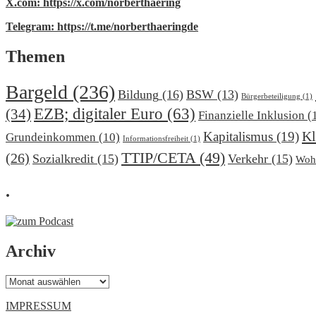
X.com: https://x.com/norberthaering
Telegram: https://t.me/norberthaeringde
Themen
Bargeld
(236)
Bildung
(16)
BSW
(13)
Bürgerbeteiligung
(1)
EZB; digitaler Euro
(63)
(34)
Finanzielle Inklusion
(
Kl
Kapitalismus
(19)
Grundeinkommen
(10)
Informationsfreiheit
(1)
TTIP/CETA
(49)
(26)
Sozialkredit
(15)
Verkehr
(15)
Woh
.
Archiv
Archiv
IMPRESSUM