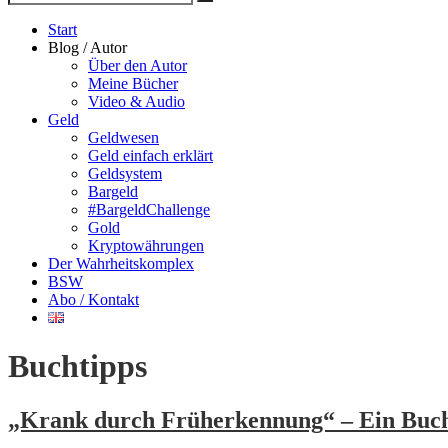
Suche
nach
Start
Blog / Autor
Über den Autor
Meine Bücher
Video & Audio
Geld
Geldwesen
Geld einfach erklärt
Geldsystem
Bargeld
#BargeldChallenge
Gold
Kryptowährungen
Der Wahrheitskomplex
BSW
Abo / Kontakt
Buchtipps
„Krank durch Früherkennung“ – Ein Buch