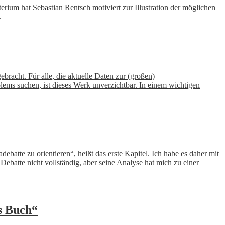
ium hat Sebastian Rentsch motiviert zur Illustration der möglichen
.
bracht. Für alle, die aktuelle Daten zur (großen)
ems suchen, ist dieses Werk unverzichtbar. In einem wichtigen
ebatte zu orientieren“, heißt das erste Kapitel. Ich habe es daher mit
ebatte nicht vollständig, aber seine Analyse hat mich zu einer
s Buch“