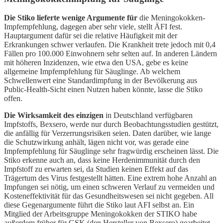
Die Stiko lieferte wenige Argumente für
die Meningokokken-
Impfempfehlung, dagegen aber sehr viele, stellt ÄFI fest.
Hauptargument dafür sei die relative Häufigkeit mit der
Erkrankungen schwer verlaufen. Die Krankheit trete jedoch mit 0,4
Fällen pro 100.000 Einwohnern sehr selten auf. In anderen Ländern
mit höheren Inzidenzen, wie etwa den USA, gebe es keine
allgemeine Impfempfehlung für Säuglinge. Ab welchem
Schwellenwert eine Standardimpfung in der Bevölkerung aus
Public-Health-Sicht einen Nutzen haben könnte, lasse die Stiko
offen.
Die Wirksamkeit des einzigen
in Deutschland verfügbaren
Impfstoffs, Bexsero, werde nur durch Beobachtungsstudien gestützt,
die anfällig für Verzerrungsrisiken seien. Daten darüber, wie lange
die Schutzwirkung anhält, lägen nicht vor, was gerade eine
Impfempfehlung für Säuglinge sehr fragwürdig erscheinen lässt. Die
Stiko erkenne auch an, dass keine Herdenimmunität durch den
Impfstoff zu erwarten sei, da Studien keinen Effekt auf das
Trägertum des Virus festgestellt hätten. Eine extrem hohe Anzahl an
Impfungen sei nötig, um einen schweren Verlauf zu vermeiden und
Kosteneffektivität für das Gesundheitswesen sei nicht gegeben. All
diese Gegenargumente führt die Stiko laut AFI selbst an. Ein
Mitglied der Arbeitsgruppe Meningokokken der STIKO habe
außerdem früher für GSK (den Hersteller von Bexsero) gearbeitet.