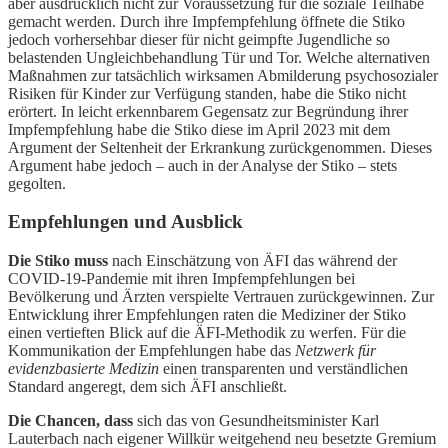
aber ausdrücklich nicht zur Voraussetzung für die soziale Teilhabe
gemacht werden. Durch ihre Impfempfehlung öffnete die Stiko
jedoch vorhersehbar dieser für nicht geimpfte Jugendliche so
belastenden Ungleichbehandlung Tür und Tor. Welche alternativen
Maßnahmen zur tatsächlich wirksamen Abmilderung psychosozialer
Risiken für Kinder zur Verfügung standen, habe die Stiko nicht
erörtert. In leicht erkennbarem Gegensatz zur Begründung ihrer
Impfempfehlung habe die Stiko diese im April 2023 mit dem
Argument der Seltenheit der Erkrankung zurückgenommen. Dieses
Argument habe jedoch – auch in der Analyse der Stiko – stets
gegolten.
Empfehlungen und Ausblick
Die Stiko muss
nach Einschätzung von ÄFI das während der
COVID-19-Pandemie mit ihren Impfempfehlungen bei
Bevölkerung und Ärzten verspielte Vertrauen zurückgewinnen. Zur
Entwicklung ihrer Empfehlungen raten die Mediziner der Stiko
einen vertieften Blick auf die ÄFI-Methodik zu werfen. Für die
Kommunikation der Empfehlungen habe das
Netzwerk für
evidenzbasierte Medizin
einen transparenten und verständlichen
Standard angeregt, dem sich ÄFI anschließt.
Die Chancen, dass
sich das von Gesundheitsminister Karl
Lauterbach nach eigener Willkür weitgehend neu besetzte Gremium