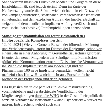
ohne weiteren massiven Druck von Medien und Bürgern an diese
Empfehlung hält, sind jedoch gering. Denn im Zuge der
Neubesetzung wurde die Stiko – wie berichtet – in ein Netzwerk
von kampagneführenden, staatsnahen Verhaltenswissenschaftlern
eingebunden, mit dem expliziten Auftrag, die Impfbereitschaft zu
steigern und dem deutlichen impliziten Auftrag, verlässlich und
vorausschaubar (positive) Impfempfehlungen abzusondern.
Ständige Impfkommission soll fester Bestandteil des
Impfpropaganda-Komplexes werden
12. 02. 2024 | Wie von Cornelia Betsch, der führenden Meinungs-
und Verhaltensmanipulatorin im Dienste der Regierung, schon vor
einem Jahr in einer Anhörung im Gesundheitsausschuss gefordert,
ist unter den neuen Mitgliedern der Ständigen Impfkommission
(Stiko) eine Kommunikationsexpertin. Es ist eine alte Vertraute von
ihr. Wenn die Impfbereitschaft am Boden liegt und die
Pharmafirmen 100 neue Impfstoffe vermarkten wollen, reicht
medizinisches Know-How nicht mehr aus. Fortschrittliche
Methoden der Propaganda sind dann gefordert.
Das fügt sich ein in
die parallel zur Stiko-Umstrukturierung
vorangetriebene und verabschiedete Verpflichtung der
Mitgliedsregierungen
durch die WHO
in der Gesundheitspolitik die
sozialen Verhaltenswissenschaften – also Psychotricks – stärker zu
nutzen. Entsprechend gehört auch eine