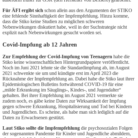
Für ÄFI ergibt sich
schon allein aus den Argumenten der STIKO
eine fehlende Sinnhaftigkeit der Impfempfehlung. Hinzu komme,
dass die Stiko keine Studien zu möglichen schweren
Nebenwirkungen diskutiert habe, weil in der Suchstrategie nicht
explizit nach Nebenwirkungen gesucht worden sei.
Covid-Impfung ab 12 Jahren
Zur Empfehlung der Covid-Impfung von Teenagern
habe die
Stiko keine wissenschaftlichen Hintergrundpapiere veröffentlicht.
Noch im Juni 2021 lehnte sie die Standardimpfung ab, im August
2021 schwenkte sie um und kündigte erst im April 2023 die
Rücknahme der Impfempfehlung an. Dabei habe die Stiko laut ihrer
Epidemiologischen Bulletins fortwährend COVID-19 für eine
„milde Erkrankung im Säuglings-, Kindes-, und Jugendalter“
gehalten. Bei ihrer Empfehlung im August 2021 vermerkte sie
zudem noch, es gäbe keine Daten zur Wirksamkeit der Impfung
gegen schwere Erkrankung, Hospitalisierung und Tod bei Kindern
und Jugendlichen. Es scheine, als habe man sich lediglich auf die
Daten zu Erwachsenen gestützt.
Laut Stiko sollte die Impfempfehlung
die psychosozialen Folgen
der sogenannten Pandemie für Kinder und Jugendliche abmildern,