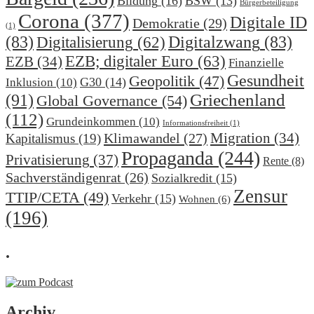
Bildung
(16)
BSW
(13)
Bürgerbeteiligung
Corona
(377)
Digitale ID
Demokratie
(29)
(1)
(83)
Digitalzwang
(83)
Digitalisierung
(62)
EZB; digitaler Euro
(63)
EZB
(34)
Finanzielle
Gesundheit
Geopolitik
(47)
G30
(14)
Inklusion
(10)
(91)
Griechenland
Global Governance
(54)
(112)
Grundeinkommen
(10)
Informationsfreiheit
(1)
Migration
(34)
Klimawandel
(27)
Kapitalismus
(19)
Propaganda
(244)
Privatisierung
(37)
Rente
(8)
Sachverständigenrat
(26)
Sozialkredit
(15)
Zensur
TTIP/CETA
(49)
Verkehr
(15)
Wohnen
(6)
(196)
.
Archiv