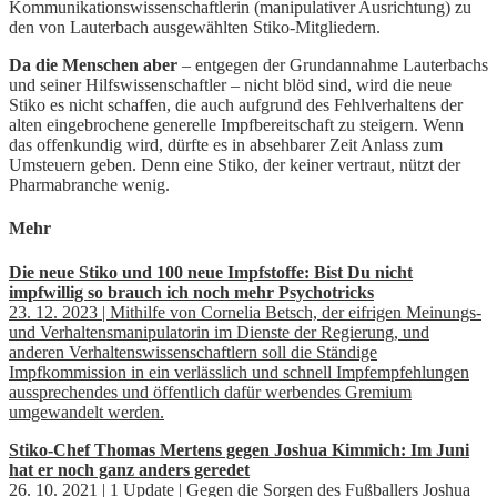
Kommunikationswissenschaftlerin (manipulativer Ausrichtung) zu
den von Lauterbach ausgewählten Stiko-Mitgliedern.
Da die Menschen aber
– entgegen der Grundannahme Lauterbachs
und seiner Hilfswissenschaftler – nicht blöd sind, wird die neue
Stiko es nicht schaffen, die auch aufgrund des Fehlverhaltens der
alten eingebrochene generelle Impfbereitschaft zu steigern. Wenn
das offenkundig wird, dürfte es in absehbarer Zeit Anlass zum
Umsteuern geben. Denn eine Stiko, der keiner vertraut, nützt der
Pharmabranche wenig.
Mehr
Die neue Stiko und 100 neue Impfstoffe: Bist Du nicht
impfwillig so brauch ich noch mehr Psychotricks
23. 12. 2023 | Mithilfe von Cornelia Betsch, der eifrigen Meinungs-
und Verhaltensmanipulatorin im Dienste der Regierung, und
anderen Verhaltenswissenschaftlern soll die Ständige
Impfkommission in ein verlässlich und schnell Impfempfehlungen
aussprechendes und öffentlich dafür werbendes Gremium
umgewandelt werden.
Stiko-Chef Thomas Mertens gegen Joshua Kimmich: Im Juni
hat er noch ganz anders geredet
26. 10. 2021 | 1 Update | Gegen die Sorgen des Fußballers Joshua