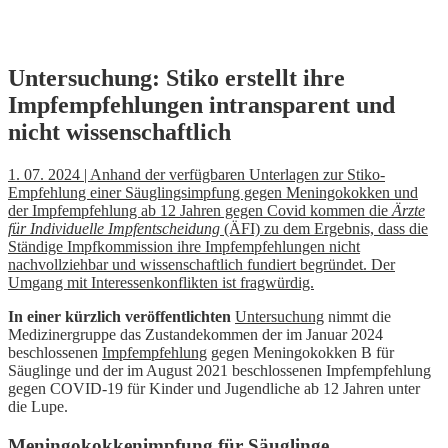
Skip
Untersuchung: Stiko erstellt ihre
to
Impfempfehlungen intransparent und
content
nicht wissenschaftlich
1. 07. 2024 | Anhand der verfügbaren Unterlagen zur Stiko-
Empfehlung einer Säuglingsimpfung gegen Meningokokken und
der Impfempfehlung ab 12 Jahren gegen Covid kommen die
Ärzte
für Individuelle Impfentscheidung
(ÄFI) zu dem Ergebnis, dass die
Ständige Impfkommission ihre Impfempfehlungen nicht
nachvollziehbar und wissenschaftlich fundiert begründet. Der
Umgang mit Interessenkonflikten ist fragwürdig.
In einer kürzlich veröffentlichten
Untersuchung
nimmt die
Medizinergruppe das Zustandekommen der im Januar 2024
beschlossenen
Impfempfehlung
gegen Meningokokken B für
Säuglinge und der im August 2021 beschlossenen Impfempfehlung
gegen COVID-19 für Kinder und Jugendliche ab 12 Jahren unter
die Lupe.
Meningokokkenimpfung für Säuglinge