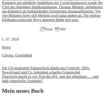
Kimmich um mögliche Spätfolgen der Covid-Impfungen wurde der
Chef der Ständigen Impfkommission, Thomas Mertens, aufgeboten,
um Kimmich als ballspielendes Dummchen abzuqualifizieren. Vor
vier Monaten hörte sich Mertens noch ganz anders an. Die ehrlose
Ethikratsvorsitzende Buyx dagegen bleibt sich treu.
1. 07. 2024
News
Corona
,
Gesundheit
Beitrags-
Die US-gesteuerte Faktencheck-Mafia aus Correctiv, DPA,
NewsGuard und Co. bekommt scharfen Gegenwind
Navigation
Österreich macht es vor: Erst die ePA, nun der eImpfpass … und
bald chinesische Zustände?
Mein neues Buch