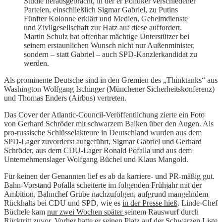
Studie herausgebracht, in der er Politiker verschiedener
Parteien, einschließlich Sigmar Gabriel, zu Putins
Fünfter Kolonne erklärt und Medien, Geheimdienste
und Zivilgesellschaft zur Hatz auf diese auffordert.
Martin Schulz hat offenbar mächtige Unterstützer bei
seinem erstaunlichen Wunsch nicht nur Außenminister,
sondern – statt Gabriel – auch SPD-Kanzlerkandidat zu
werden.
Als prominente Deutsche sind in den Gremien des „Thinktanks“ aus
Washington Wolfgang Ischinger (Münchener Sicherheitskonferenz)
und Thomas Enders (Airbus) vertreten.
Das Cover der Atlantic-Council-Veröffentlichung zierte ein Foto
von Gerhard Schröder mit schwarzem Balken über den Augen. Als
pro-russische Schlüsselakteure in Deutschland wurden aus dem
SPD-Lager zuvorderst aufgeführt, Sigmar Gabriel und Gerhard
Schröder, aus dem CDU-Lager Ronald Pofalla und aus dem
Unternehmenslager Wolfgang Büchel und Klaus Mangold.
Für keinen der Genannten lief es ab da karriere- und PR-mäßig gut.
Bahn-Vorstand Pofalla scheiterte im folgenden Frühjahr mit der
Ambition, Bahnchef Grube nachzufolgen, aufgrund mangelndem
Rückhalts bei CDU und SPD, wie es
in der Presse hieß
. Linde-Chef
Büchele kam
nur zwei Wochen später
seinem Rauswurf durch
Rücktritt zuvor. Vorher hatte er seinen Platz auf der Schwarzen Liste