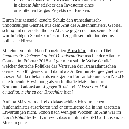
in diesem Jahr stärkt er den Investoren eines
umstrittenen Erdgas-Projekts den Rücken.
Durch Intrigenspiel kegelte Schulz den transatlantisch-
unbotmäßigen Gabriel, aus dem Amt des Außenministers. Gabriel
schlug mit einer öffentlichen Attacke gegen den aus seiner Sicht
wortbrüchigen Schulz zurück und zog diesen mit hinunter ins
politische Nirwana.
Mit einer von der Nato finanzierten
Broschüre
mit dem Titel
Democratic Defense Against Disinformation
machte der Atlantic
Council im Februar 2018 auf gar nicht subtile Weise deutlich,
welcher deutsche Politiker das Vertrauen der „transatlantischen
Gemeinschaft“ genießt und damit als Außenminister geeignet wäre.
Dieser Politiker bekam als einziger ein Portraitfoto und sein NetzDG
eine lobende Erwähnung als vorbildhafte Maßnahme im
Kommunikationskampf gegen Russland. [
Absatz am 15.4.
eingefügt, mehr zu der Broschüre
hier
.]
Anfang März wurde Heiko Maas schließlich zum neuen
Außenminister auserkoren und er enttäuschte die in ihn gesetzten
Erwartungen nicht. Schon nach wenigen Wochen im Amt war im
Handelsblatt
treffend zu lesen, dass mit ihm die SPD auf Distanz zu
Moskau gehe: