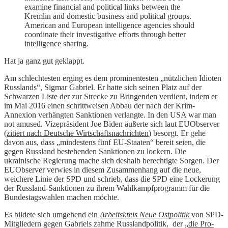
examine financial and political links between the
Kremlin and domestic business and political groups.
American and European intelligence agencies should
coordinate their investigative efforts through better
intelligence sharing.
Hat ja ganz gut geklappt.
Am schlechtesten erging es dem prominentesten „nützlichen Idioten
Russlands“, Sigmar Gabriel. Er hatte sich seinen Platz auf der
Schwarzen Liste der zur Strecke zu Bringenden verdient, indem er
im Mai 2016 einen schrittweisen Abbau der nach der Krim-
Annexion verhängten Sanktionen verlangte. In den USA war man
not amused. Vizepräsident Joe Biden äußerte sich laut EUObserver
(
zitiert nach Deutsche Wirtschaftsnachrichten
) besorgt. Er gehe
davon aus, dass „mindestens fünf EU-Staaten“ bereit seien, die
gegen Russland bestehenden Sanktionen zu lockern. Die
ukrainische Regierung mache sich deshalb berechtigte Sorgen. Der
EUObserver verwies in diesem Zusammenhang auf die neue,
weichere Linie der SPD und schrieb, dass die SPD eine Lockerung
der Russland-Sanktionen zu ihrem Wahlkampfprogramm für die
Bundestagswahlen machen möchte.
Es bildete sich umgehend ein
Arbeitskreis Neue Ostpolitik
von SPD-
Mitgliedern gegen Gabriels zahme Russlandpolitik, der „
die Pro-