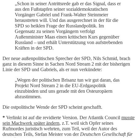
„Schon in seiner Antrittsrede gab er das Signal, dass er
aus den Fußstapfen seiner sozialdemokratischen
Vorgänger Gabriel und Frank-Walter Steinmeier
heraustreten will. Und das ausgerechnet in der für die
SPD so heiklen Frage der Russlandpolitik. Im
Gegensatz zu seinen Vorgängern verfolgt
Außenminister Maas einen kritischen Kurs gegenüber
Russland – und erhält Unterstützung von aufstrebenden
Kräften in der SPD.
Der neue außenpolitischen Sprecher der SPD, Nils Schmid, brach
ganz in diesem Sinne in Sachen Nord Stream 2 mit der bisherigen
Linie der SPD und Gabriels, als er nun verkündete:
„Wegen der politischen Brisanz tun wir gut daran, das
Projekt Nord Stream 2 in die EU-Erdgaspolitik
einzubinden und uns gerade mit den Osteuropäern
abzustimmen.
Die ostpolitische Wende der SPD scheint geschafft.
*
Verlinkt ist auf die revidierte Version. Der Atlantik Council
musste
sein Machwerk später ändern
, z.T. weil sich Opfer seines
Rufmordes juristisch wehrten, zum Teil, weil der Autor des
deutschen Teils, Stefan Meister von der
Deutschen Gesellschaft für