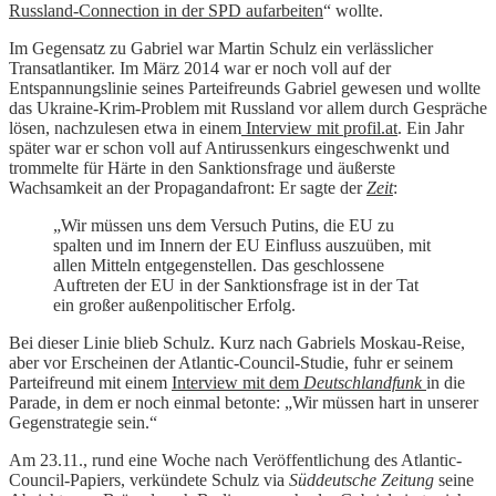
Russland-Connection in der SPD aufarbeiten
“ wollte.
Im Gegensatz zu Gabriel war Martin Schulz ein verlässlicher
Transatlantiker. Im März 2014 war er noch voll auf der
Entspannungslinie seines Parteifreunds Gabriel gewesen und wollte
das Ukraine-Krim-Problem mit Russland vor allem durch Gespräche
lösen, nachzulesen etwa in einem
Interview mit profil.at
. Ein Jahr
später war er schon voll auf Antirussenkurs eingeschwenkt und
trommelte für Härte in den Sanktionsfrage und äußerste
Wachsamkeit an der Propagandafront: Er sagte der
Zeit
:
„Wir müssen uns dem Versuch Putins, die EU zu
spalten und im Innern der EU Einfluss auszuüben, mit
allen Mitteln entgegenstellen. Das geschlossene
Auftreten der EU in der Sanktionsfrage ist in der Tat
ein großer außenpolitischer Erfolg.
Bei dieser Linie blieb Schulz. Kurz nach Gabriels Moskau-Reise,
aber vor Erscheinen der Atlantic-Council-Studie, fuhr er seinem
Parteifreund mit einem
Interview mit dem
Deutschlandfunk
in die
Parade, in dem er noch einmal betonte: „Wir müssen hart in unserer
Gegenstrategie sein.“
Am 23.11., rund eine Woche nach Veröffentlichung des Atlantic-
Council-Papiers, verkündete Schulz via
Süddeutsche Zeitung
seine