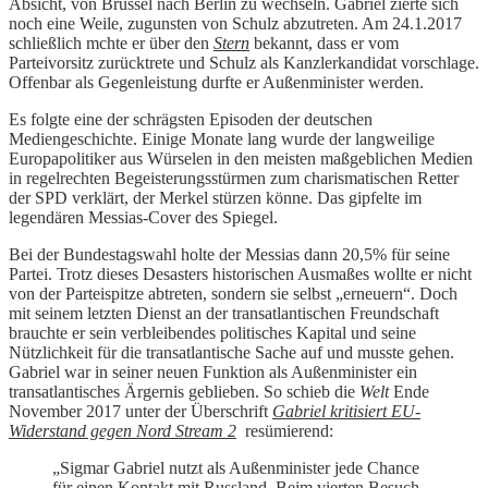
Absicht, von Brüssel nach Berlin zu wechseln. Gabriel zierte sich
noch eine Weile, zugunsten von Schulz abzutreten. Am 24.1.2017
schließlich mchte er über den
Stern
bekannt, dass er vom
Parteivorsitz zurücktrete und Schulz als Kanzlerkandidat vorschlage.
Offenbar als Gegenleistung durfte er Außenminister werden.
Es folgte eine der schrägsten Episoden der deutschen
Mediengeschichte. Einige Monate lang wurde der langweilige
Europapolitiker aus Würselen in den meisten maßgeblichen Medien
in regelrechten Begeisterungsstürmen zum charismatischen Retter
der SPD verklärt, der Merkel stürzen könne. Das gipfelte im
legendären Messias-Cover des Spiegel.
Bei der Bundestagswahl holte der Messias dann 20,5% für seine
Partei. Trotz dieses Desasters historischen Ausmaßes wollte er nicht
von der Parteispitze abtreten, sondern sie selbst „erneuern“. Doch
mit seinem letzten Dienst an der transatlantischen Freundschaft
brauchte er sein verbleibendes politisches Kapital und seine
Nützlichkeit für die transatlantische Sache auf und musste gehen.
Gabriel war in seiner neuen Funktion als Außenminister ein
transatlantisches Ärgernis geblieben. So schieb die
Welt
Ende
November 2017 unter der Überschrift
Gabriel kritisiert EU-
Widerstand gegen Nord Stream 2
resümierend:
„Sigmar Gabriel nutzt als Außenminister jede Chance
für einen Kontakt mit Russland. Beim vierten Besuch