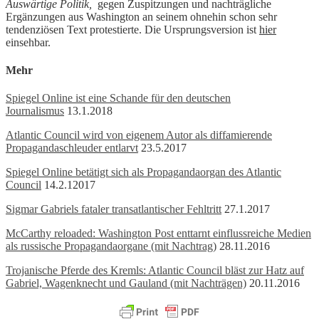
Auswärtige Politik,
gegen Zuspitzungen und nachträgliche
Ergänzungen aus Washington an seinem ohnehin schon sehr
tendenziösen Text protestierte. Die Ursprungsversion ist
hier
einsehbar.
Mehr
Spiegel Online ist eine Schande für den deutschen
Journalismus
13.1.2018
Atlantic Council wird von eigenem Autor als diffamierende
Propagandaschleuder entlarvt
23.5.2017
Spiegel Online betätigt sich als Propagandaorgan des Atlantic
Council
14.2.12017
Sigmar Gabriels fataler transatlantischer Fehltritt
27.1.2017
McCarthy reloaded: Washington Post enttarnt einflussreiche Medien
als russische Propagandaorgane (mit Nachtrag)
28.11.2016
Trojanische Pferde des Kremls: Atlantic Council bläst zur Hatz auf
Gabriel, Wagenknecht und Gauland (mit Nachträgen)
20.11.2016