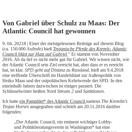
Skip
Von Gabriel über Schulz zu Maas: Der
to
Atlantic Council hat gewonnen
content
9. 04. 20218 | Einer der meistgelesenen Beiträge auf diesem Blog
(ca. 150.000 Aufrufe) hieß
Trojanische Pferde des Kremls: Atlantic
Council bläst zur Hatz auf Gabriel
“ Er stammt von November
2016. Ab da lief es nicht mehr gut für Gabriel. Wir wissen nicht, wie
der Atlantic Council sein Ziel erreicht hat, aber dass er es erreicht
hat, ist klar.
SPD geht auf Distanz zu Russland
, hieß am 9.4.2018
eine treffende Überschrift im Handelsblatt zur Außenpolitik von
Heiko Maas und der ostpolitischen Kehrtwende der SPD. In den
eineinhalb Jahren dazwischen ist einiges passiert. Die
Schlüsselwörter heißen
Nord Stream 2
und
Sanktionen
.
Ich hatte
ein Pamphlet* des Atlantic Council
namens
The Kremlin’s
Trojan Horses
ausgegraben und schrieb am 20.11.2016 darüber
folgendes:
„Der Atlantic Council, ein eminent wichtiger Lobby-
und Politikberatungsverein in Washington* hat eine