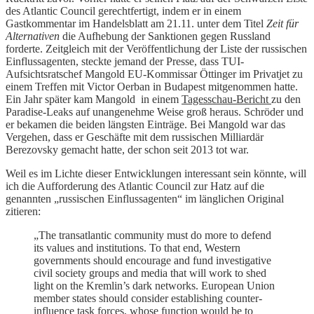
des Atlantic Council gerechtfertigt, indem er in einem
Gastkommentar im Handelsblatt am 21.11. unter dem Titel
Zeit für
Alternativen
die Aufhebung der Sanktionen gegen Russland
forderte. Zeitgleich mit der Veröffentlichung der Liste der russischen
Einflussagenten, steckte jemand der Presse, dass TUI-
Aufsichtsratschef Mangold EU-Kommissar Öttinger im Privatjet zu
einem Treffen mit Victor Oerban in Budapest mitgenommen hatte.
Ein Jahr später kam Mangold in einem
Tagesschau-Bericht
zu den
Paradise-Leaks auf unangenehme Weise groß heraus. Schröder und
er bekamen die beiden längsten Einträge. Bei Mangold war das
Vergehen, dass er Geschäfte mit dem russischen Milliardär
Berezovsky gemacht hatte, der schon seit 2013 tot war.
Weil es im Lichte dieser Entwicklungen interessant sein könnte, will
ich die Aufforderung des Atlantic Council zur Hatz auf die
genannten „russischen Einflussagenten“ im länglichen Original
zitieren:
„The transatlantic community must do more to defend
its values and institutions. To that end, Western
governments should encourage and fund investigative
civil society groups and media that will work to shed
light on the Kremlin’s dark networks. European Union
member states should consider establishing counter-
influence task forces, whose function would be to