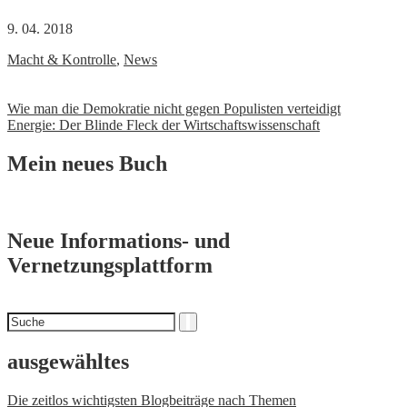
9. 04. 2018
Macht & Kontrolle
,
News
Beitrags-
Wie man die Demokratie nicht gegen Populisten verteidigt
Energie: Der Blinde Fleck der Wirtschaftswissenschaft
Navigation
Mein neues Buch
Neue Informations- und
Vernetzungsplattform
Suchen
Suche
nach
ausgewähltes
Die zeitlos wichtigsten Blogbeiträge nach Themen