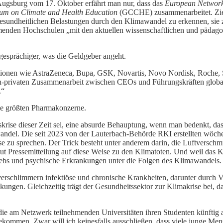
Augsburg vom 17. Oktober erfährt man nur, dass das
European Network
um on Climate and Health Education
(GCCHE) zusammenarbeitet. Ziel s
gesundheitlichen Belastungen durch den Klimawandel zu erkennen, sie
enden Hochschulen „mit den aktuellen wissenschaftlichen und pädagog
 gesprächiger, was die Geldgeber angeht.
ionen wie AstraZeneca, Bupa, GSK, Novartis, Novo Nordisk, Roche, S
tlich-privaten Zusammenarbeit zwischen CEOs und Führungskräften glob
.“
die größten Pharmakonzerne.
krise dieser Zeit sei, eine absurde Behauptung, wenn man bedenkt, da
andel. Die seit 2023 von der Lauterbach-Behörde RKI erstellten wöch
ise zu sprechen. Der Trick besteht unter anderem darin, die Luftvers
 Pressemitteilung auf diese Weise zu den Klimatoten. Und weil das Kli
bs und psychische Erkrankungen unter die Folgen des Klimawandels.
rschlimmern infektiöse und chronische Krankheiten, darunter durch Ve
gen. Gleichzeitig trägt der Gesundheitssektor zur Klimakrise bei, d
 die am Netzwerk teilnehmenden Universitäten ihren Studenten künftig a
ekommen. Zwar will ich keinesfalls ausschließen, dass viele junge Me