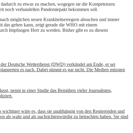
ihn dadurch zu etwas zu machen, wogegen sie die Kompetenzen
rzeit noch verhandelten Pandemiepakt bekommen soll.
 nach möglichen neuen Krankheitserregern absuchen und immer
it das gehen kann, zeigt gerade die WHO mit einem
 durch Impfungen Herr zu werden. Bisher gibt es zu diesem
d der Deutsche Wetterdienst (DWD) verkündet am Ende, er sei
apperten es nach. Dabei stimmt es gar nicht. Die Medien müssten
usst, nennt in einer Studie das Bemühen vieler Journalisten,
iziert.
o wichtiger wäre es, dass sie unabhängig von den Regierenden und
ien als wahr und als nachrichtenwürdig zu betrachten haben. Sie sind