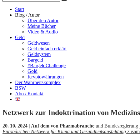
Suche
nach
Start
Blog / Autor
Über den Autor
Meine Bücher
Video & Audio
Geld
Geldwesen
Geld einfach erklärt
Geldsystem
Bargeld
#BargeldChallenge
Gold
Kryptowährungen
Der Wahrheitskomplex
BSW
Abo / Kontakt
Netzwerk zur Indoktrination von Medizin
20. 10. 2024 | Auf dem von Pharmabranche
und Bundesregierung j
Europäischen Netzwerk für Klima und Gesundheitsausbildung
zusamm