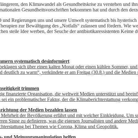
it längerem, den Klimawandel als Gesundheitskrise zu verstehen und 
nternationalen Gesundheitsvorschriften bekommen hat und durch den de
und Regierungen uns und unsere Umwelt systematisch bis hysterisch
herapien zur Bewältigung des „Notfalls“ zulassen und fördern. Wie we
chen steile Idee werben, der Seuche der antibiotikaressistenten Keime
mmern systematisch desinformiert
 beklagen sich über einen kalten Monat oder einen kühlen Sommer, un
utlich zu warm“, verkündete er am Freitag (30.8.) und die Medien pl
seitigkeit trimmen
g finanzierte Organisation, die weltweit Medien unterstützt und beeinfl
i ein problematischer Faktor, der die Klimaberichterstattung verkompl
richtung der Medien bezahlen lassen
e Mehrheit der Bevölkerung erfährt und mit welcher Einkleidung. Um s
deren Sinne zu definieren, was die eigenen Journalisten und andere Med
ichterstattung bei Themen wie Corona, Klima und Geopolitik.
ns- und Meinungsmanipulation helfen