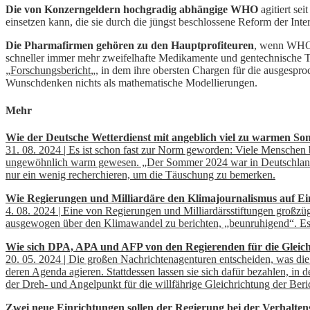
Die von Konzerngeldern hochgradig abhängige WHO
agitiert se
einsetzen kann, die sie durch die jüngst beschlossene Reform der I
Die Pharmafirmen gehören zu den Hauptprofiteuren
, wenn WHO 
schneller immer mehr zweifelhafte Medikamente und gentechnische T
„
Forschungsbericht
„, in dem ihre obersten Chargen für die ausgespro
Wunschdenken nichts als mathematische Modellierungen.
Mehr
Wie der Deutsche Wetterdienst mit angeblich viel zu warmen So
31. 08. 2024 | Es ist schon fast zur Norm geworden: Viele Menschen
ungewöhnlich warm gewesen. „Der Sommer 2024 war in Deutschland de
nur ein wenig recherchieren, um die Täuschung zu bemerken.
Wie Regierungen und Milliardäre den Klimajournalismus auf Ein
4. 08. 2024 | Eine von Regierungen und Milliardärsstiftungen großzügi
ausgewogen über den Klimawandel zu berichten, „beunruhigend“. Es se
Wie sich DPA, APA und AFP von den Regierenden für die Gleich
20. 05. 2024 | Die großen Nachrichtenagenturen entscheiden, was di
deren Agenda agieren. Stattdessen lassen sie sich dafür bezahlen, in 
der Dreh- und Angelpunkt für die willfährige Gleichrichtung der Ber
Zwei neue Einrichtungen sollen der Regierung bei der Verhalte