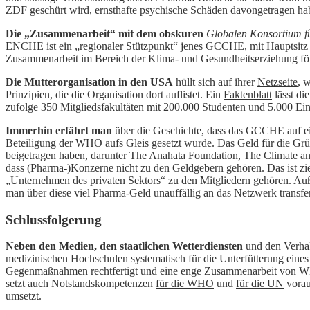
ZDF
geschürt wird, ernsthafte psychische Schäden davongetragen haben
Die „Zusammenarbeit“ mit dem obskuren
Globalen Konsortium f
ENCHE ist ein „regionaler Stützpunkt“ jenes GCCHE, mit Hauptsitz 
Zusammenarbeit im Bereich der Klima- und Gesundheitserziehung fö
Die Mutterorganisation in den USA
hüllt sich auf ihrer
Netzseite
, 
Prinzipien, die die Organisation dort auflistet. Ein
Faktenblatt
lässt di
zufolge 350 Mitgliedsfakultäten mit 200.000 Studenten und 5.000 Ein
Immerhin erfährt man
über die Geschichte, dass das GCCHE auf ei
Beteiligung der WHO aufs Gleis gesetzt wurde. Das Geld für die G
beigetragen haben, darunter The Anahata Foundation, The Climate an
dass (Pharma-)Konzerne nicht zu den Geldgebern gehören. Das ist zie
„Unternehmen des privaten Sektors“ zu den Mitgliedern gehören. Auße
man über diese viel Pharma-Geld unauffällig an das Netzwerk transfe
Schlussfolgerung
Neben den Medien, den staatlichen Wetterdiensten
und den Verhal
medizinischen Hochschulen systematisch für die Unterfütterung eines
Gegenmaßnahmen rechtfertigt und eine enge Zusammenarbeit von WH
setzt auch Notstandskompetenzen
für die WHO
und
für die UN
vorau
umsetzt.