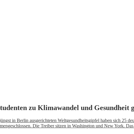
studenten zu Klimawandel und Gesundheit 
üngst in Berlin ausgerichteten Weltgesundheitsgipfel haben sich 25 d
engeschlossen. Die Treiber sitzen in Washington und New York. Da