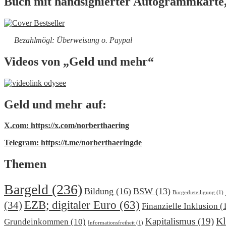
Buch mit handsignierter Autogrammkarte,
Bezahlmögl: Überweisung o. Paypal
Videos von „Geld und mehr“
Geld und mehr auf:
X.com: https://x.com/norberthaering
Telegram: https://t.me/norberthaeringde
Themen
Bargeld
(236)
Bildung
(16)
BSW
(13)
Bürgerbeteiligung
(1)
EZB; digitaler Euro
(63)
(34)
Finanzielle Inklusion
(
Kl
Kapitalismus
(19)
Grundeinkommen
(10)
Informationsfreiheit
(1)