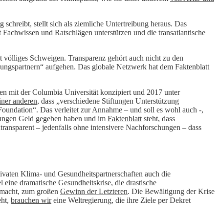
 schreibt, stellt sich als ziemliche Untertreibung heraus. Das
achwissen und Ratschlägen unterstützen und die transatlantische
st völliges Schweigen. Transparenz gehört auch nicht zu den
ungspartnern“ aufgehen. Das globale Netzwerk hat dem Faktenblatt
 mit der Columbia Universität konzipiert und 2017 unter
iner anderen
, dass „verschiedene Stiftungen Unterstützung
undation“. Das verleitet zur Annahme – und soll es wohl auch -,
iftungen Geld gegeben haben und im
Faktenblatt
steht, dass
transparent – jedenfalls ohne intensivere Nachforschungen – dass
ivaten Klima- und Gesundheitspartnerschaften auch die
 eine dramatische Gesundheitskrise, die drastische
 macht, zum großen
Gewinn der Letzteren
. Die Bewältigung der Krise
ht,
brauchen wir
eine Weltregierung, die ihre Ziele per Dekret