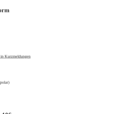
form
n in Kurzmeldungen
polar)