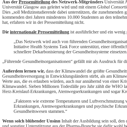
Aus der
Pressemitteilung
des Netzwerk-Mitgründers
Universität 
Universität Glasgow aus geleitet wird und mit einem
Global Consorti
Dies „soll Medizinstudierende dabei unterstützen, die zunehmenden 
kommenden drei Jahren mindestens 10.000 Studenten an den teilnehm
hat, erfahren wir in der Pressemitteilung nicht.
Die
internationale Pressemitteilung
ist ausführlicher und ein wenig
„Das Netzwerk wird auch von führenden Gesundheitsorganisat
Initiative Health Systems Task Force unterstützt, einer öffen
schnellere Dekarbonisierung der Gesundheitssysteme einsetzen
„Führende Gesundheitsorganisationen“ gefällt mir als Ausdruck für 
Außerdem lernen wir,
dass der Klimawandel die größte Gesundheits
Gesundheitsversorgung in Entwicklungsländern stirbt, als am Klimaw
Werte aus, die es erlauben würden, auch nur annähernd von einer Kr
Klimawandel. Sieben Millionen Todesfälle pro Jahr zählt die WHO laut
Herz-Kreislauf-Erkrankungen, Atemwegserkrankungen und sogar Kre
„Faktoren wie extreme Temperaturen und Luftverschmutzung ve
Erkrankungen, Atemwegserkrankungen und psychische Erkrankun
Gesundheitswesen stammen.“
Wenn solch blühender Unsinn
Inhalt der Ausbildung sein soll, den
und sonstige Unterstützung aus der Pharma-Branche sie dafür wohl b