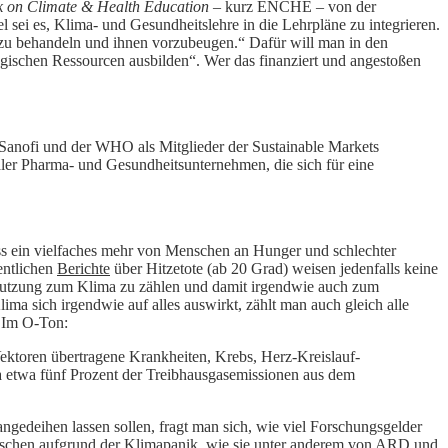
 on Climate & Health Education
– kurz ENCHE – von der
ei es, Klima- und Gesundheitslehre in die Lehrpläne zu integrieren.
 zu behandeln und ihnen vorzubeugen.“ Dafür will man in den
ischen Ressourcen ausbilden“. Wer das finanziert und angestoßen
anofi und der WHO als Mitglieder der Sustainable Markets
aler Pharma- und Gesundheitsunternehmen, die sich für eine
ss ein vielfaches mehr von Menschen an Hunger und schlechter
entlichen
Berichte
über Hitzetote (ab 20 Grad) weisen jedenfalls keine
chmutzung zum Klima zu zählen und damit irgendwie auch zum
ma sich irgendwie auf alles auswirkt, zählt man auch gleich alle
 Im O-Ton:
ktoren übertragene Krankheiten, Krebs, Herz-Kreislauf-
a etwa fünf Prozent der Treibhausgasemissionen aus dem
ngedeihen lassen sollen, fragt man sich, wie viel Forschungsgelder
nschen aufgrund der Klimapanik, wie sie unter anderem
von ARD und