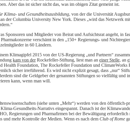
. Aber das ist sicher nicht das, was im obigen Zitat gemeint ist.
ür Klima- und Gesundheitsausbildung
, von der die Universität Augsburg
an der Columbia University New York. Dieses „wird das Netzwerk mit F
rdern.“
was Sponsoren und Mitglieder von Beirat und Aufsichtsrat angeht, in fa
e Pharmakonzerne verschämt in den „150+ Regierungs- und Nichtregier
zelmitglieder in 60 Ländern.
nem Klimagipfel 2015 von der US-Regierung „und Partnern“ zusammen
ründung
kam von der
Rockefeller-Stiftung, liest man an
einer Stelle
, an
e
d Health Foundation, The Rockefeller Foundation und ClimateWorks Fo
mlich sicher irreführend. Es wird nicht explizit gesagt, dass „nur“ St
rdem sind die Geldgeber der genannten Stiftungen so vielfältig und in
rieren kann, wenn man will.
tenswissenschaften (siehe unten „Mehr“) werden von den öffentlich-pr
 Klima-Gesundheits-Narrativs eingespannt. Danach ist der Klimawandel
O, Regierungen und Pharmafirmen bei der Bewältigung erforderlich
s und mehr Kontrolle der Medien. Wenn es nach dem
Club of Rome
ge