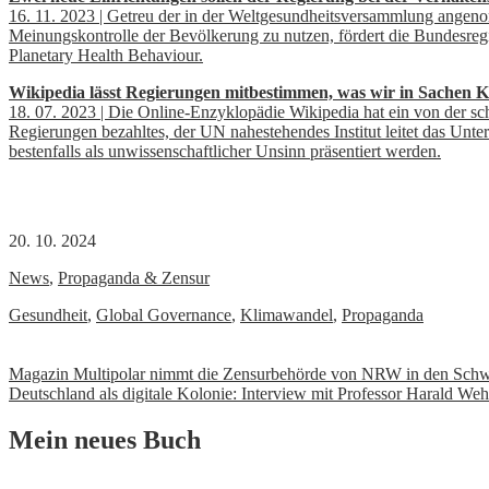
16. 11. 2023 | Getreu der in der Weltgesundheitsversammlung angeno
Meinungskontrolle der Bevölkerung zu nutzen, fördert die Bundesreg
Planetary Health Behaviour.
Wikipedia lässt Regierungen mitbestimmen, was wir in Sachen K
18. 07. 2023 | Die Online-Enzyklopädie Wikipedia hat ein von der s
Regierungen bezahltes, der UN nahestehendes Institut leitet das Unte
bestenfalls als unwissenschaftlicher Unsinn präsentiert werden.
20. 10. 2024
News
,
Propaganda & Zensur
Gesundheit
,
Global Governance
,
Klimawandel
,
Propaganda
Beitrags-
Magazin Multipolar nimmt die Zensurbehörde von NRW in den Schw
Deutschland als digitale Kolonie: Interview mit Professor Harald Weh
Navigation
Mein neues Buch